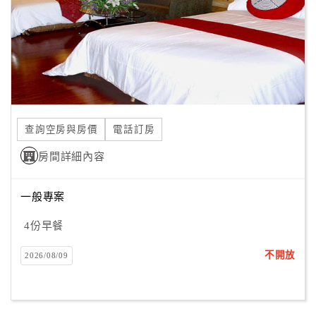
旅
伴
計
劃
商
品
查詢空房與房價
電話訂房
宣
傳
房間詳細內容
一般專案
4份早餐
不開放
2026/08/09