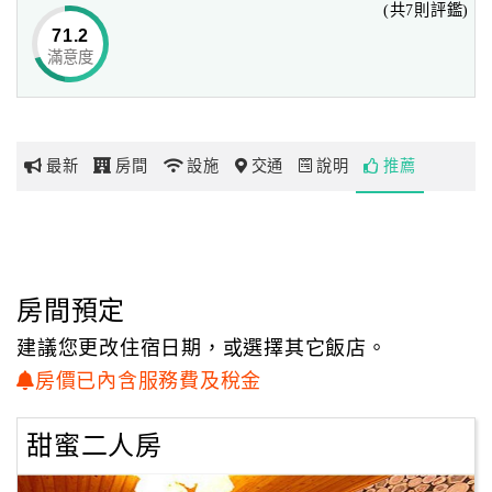
(共7則評鑑)
71.2
滿意度
網
紅
帶
你
最新
房間
設施
交通
說明
推薦
玩
玩
樂
地
房間預定
圖
建議您更改住宿日期，或選擇其它飯店。
顧
房價已內含服務費及稅金
客
服
甜蜜二人房
務