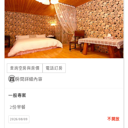
顧
客
滿
意
度
訂
單
查詢空房與房價
電話訂房
管
理
房間詳細內容
一般專案
會
員
2份早餐
帳
戶
不開放
2026/08/09