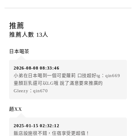
四、訂單異動
訂房者應於
入住前8日
（不含入住當日）提出申辦，如未
提出申辦不得異動訂單。
推薦
每筆訂單異動限定
乙
次，限原訂飯店，異動完成後不得
推薦人數
13
人
辦理取消退款。
訂單異動後，訂單費用總計大於原訂單費用總計時，訂
日本喝茶
房者應補足差額。（限原訂飯店）
訂單異動後，訂單費用總計小於原訂單費用總計時，訂
2026-08-08 08:33:46
房者不得要求退其差額。（限原訂飯店）
小弟在日本喝到一個可愛蘿莉 口技超好tg：qin669
五、保留住宿權益(保留住房)
童顏巨乳還可以LG哦 說了滿意要來推廣的
．訂房者因故辦理訂單異動，本飯店可接受
保留住宿金
Gleezy：qin670
額3個月
限原訂飯店），異動完成後不得辦理取消退款。
（提出申辦日為保留起算日）
趙XX
．訂房者使用「保留住宿金額」時，請注意！為避免飯
店客滿，敬請及早計畫，如逾時未提出申辦，視同無條
2025-01-15 02:32:12
件放棄訂單（住宿權益）。 （限原訂飯店使用）
飯店設施很不錯，住宿享受更超值！
．每筆訂單異動限定乙次，限原訂飯店，異動完成後不