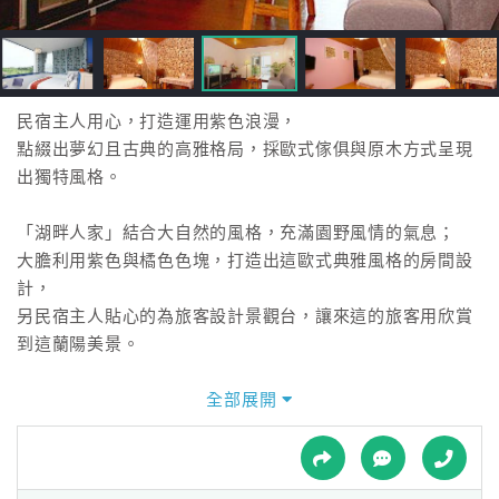
接
跟
飯
店
訂
民宿主人用心，打造運用紫色浪漫，
房
點綴出夢幻且古典的高雅格局，採歐式傢俱與原木方式呈現
HOT
出獨特風格。
「湖畔人家」結合大自然的風格，充滿園野風情的氣息；
特
大膽利用紫色與橘色色塊，打造出這歐式典雅風格的房間設
色
計，
民
另民宿主人貼心的為旅客設計景觀台，讓來這的旅客用欣賞
宿
到這蘭陽美景。
眼聆聽彷彿自已來到了音樂一樣的高雅且悅耳。
全部展開
全
球
租
車