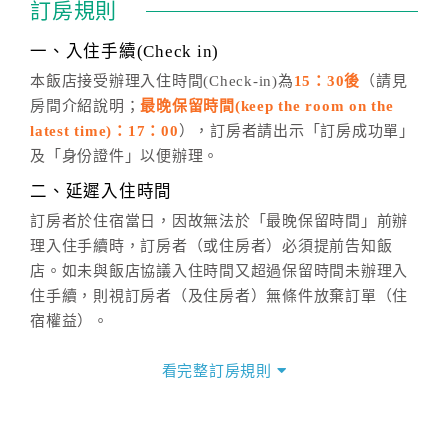
訂房規則
話方式異動
訂單。
※非客服時間之申辦異動，皆為次日計算及辦理。
一、入住手續(Check in)
五、客服時間
本飯店接受辦理入住時間(Check-in)為
15：30後
（請見
房間介紹說明；
最晚保留時間(keep the room on the
週一至週日，上午9:00～晚上6:00
latest time)：17：00
），訂房者請出示「訂房成功單」
六、聯絡方式
及「身份證件」以便辦理。
週一至週日：
客服聯絡單
、
LINE@
、電話：
二、延遲入住時間
(07)9682715 。
訂房者於住宿當日，因故無法於「最晚保留時間」前辦
理入住手續時，訂房者（或住房者）必須提前告知飯
店。如未與飯店協議入住時間又超過保留時間未辦理入
住手續，則視訂房者（及住房者）無條件放棄訂單（住
宿權益）。
三、退房手續(Check out)
看完整訂房規則
本飯店退房時間(Check-out)為 （
11：00前
），訂房者
與飯店之其他交易﹝如續住、加床、餐費、小費、電話
費...等﹞所發生之費用，必須與飯店現場結清。