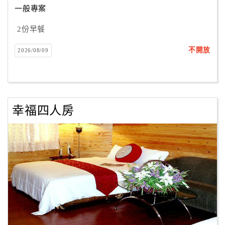
一般專案
2份早餐
訂
房
不開放
2026/08/09
Q&A
國
旅
幸福四人房
卡
訂
房
請
款
收
據