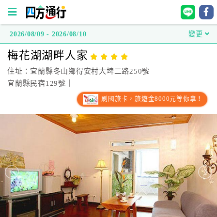
2026/08/09 - 2026/08/10
變更
四
梅花湖湖畔人家
方
通
住址：宜蘭縣冬山鄉得安村大埤二路250號
行
宜蘭縣民宿129號｜
訂
刷國旅卡，旅遊金8000元等你拿！
房
台
灣
訂
房
直