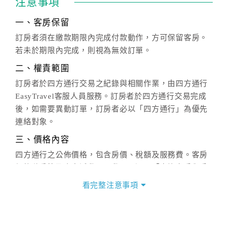
注意事項
一、客房保留
訂房者須在繳款期限內完成付款動作，方可保留客房。
若未於期限內完成，則視為無效訂單。
二、權責範圍
訂房者於四方通行交易之紀錄與相關作業，由四方通行
EasyTravel客服人員服務。訂房者於四方通行交易完成
後，如需要異動訂單，訂房者必以「四方通行」為優先
連絡對象。
三、價格內容
四方通行之公佈價格，包含房價、稅額及服務費。客房
價格隨季節及人文活動而異動，以選項「查詢空房與房
價」之當日價格為標準。
看完整注意事項
四、訂單異動
訂房成功後，訂房者如需異動內容，須於住房前在四方
通行「客服聯絡單」提出申辦，四方通行
恕不接受以電