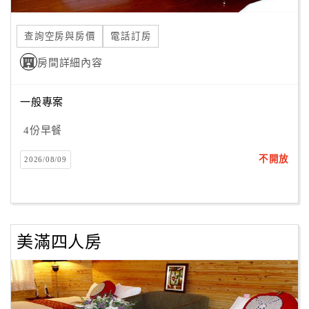
合
作
查詢空房與房價
電話訂房
提
房間詳細內容
案
一般專案
飯
店
4份早餐
合
不開放
2026/08/09
作
廠
商
美滿四人房
合
作