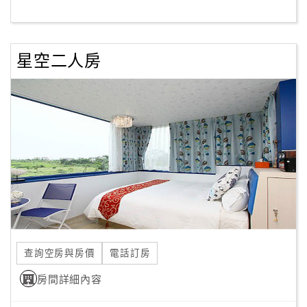
客
服
星空二人房
聯
絡
單
Line
線
上
客
服
查詢空房與房價
電話訂房
紅
利
房間詳細內容
查
詢