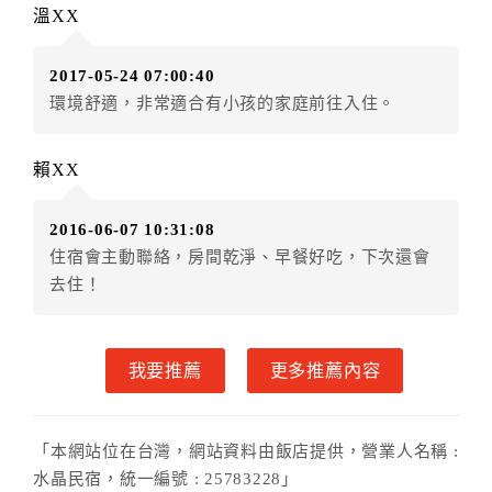
溫XX
（提出申辦日為保留起算日）
．訂房者使用「保留住宿金額」時，請注意！為避免飯
2017-05-24 07:00:40
店客滿，敬請及早計畫，如逾時未提出申辦，視同無條
環境舒適，非常適合有小孩的家庭前往入住。
件放棄訂單（住宿權益）。 （限原訂飯店使用）
．每筆訂單異動限定乙次，限原訂飯店，異動完成後不
得辦理取消退款。
賴XX
．訂單異動後，訂單費用總計大於原訂單費用總計時，
訂房者應補足差額。 限原訂飯店
2016-06-07 10:31:08
．訂單異動後，訂單費用總計小於原訂單費用總計時，
住宿會主動聯絡，房間乾淨、早餐好吃，下次還會
訂房者不得要求退其差額。限原訂飯店
去住！
六、取消訂單
訂房者因故取消訂單辦理退款，依下列標準申辦：
我要推薦
更多推薦內容
◎住房日14天前辦理者，訂單費用扣除總計0%為手續費
◎住房日7天前辦理者，訂單費用扣除總計25%為手續費
◎住房日4天前辦理者，訂單費用扣除總計40%為手續費
「本網站位在台灣，網站資料由飯店提供，營業人名稱 :
◎住房日1天前辦理者，訂單費用扣除總計60%為手續費
水晶民宿，統一編號 : 25783228」
◎住房日當日辦理者，訂單費用扣除總計100%為手續費