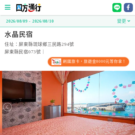
2026/08/09 - 2026/08/10
變更
四
水晶民宿
方
通
住址：屏東縣琉球鄉三民路294號
行
屏東縣民宿073號｜
訂
刷國旅卡，旅遊金8000元等你拿！
房
台
灣
訂
房
直