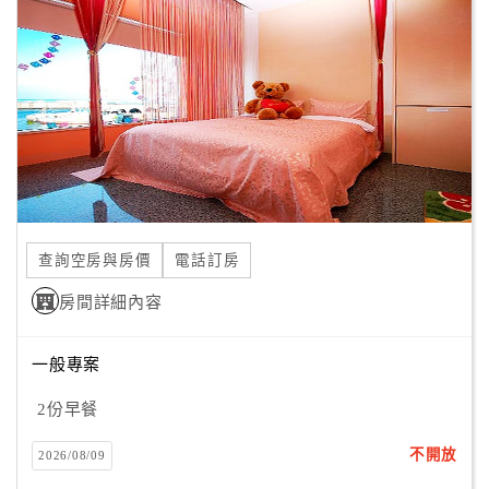
顧
客
滿
意
度
訂
單
查詢空房與房價
電話訂房
管
理
房間詳細內容
一般專案
會
員
2份早餐
帳
戶
不開放
2026/08/09