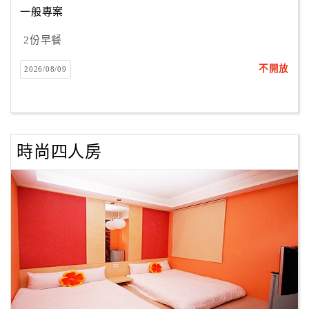
一般專案
2份早餐
訂
房
不開放
2026/08/09
Q&A
國
旅
時尚四人房
卡
訂
房
請
款
收
據