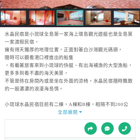
接
跟
飯
店
訂
水晶民宿是小琉球全島第一家海上環島觀光遊艇也是全島第
房
一家渡假民宿，
HOT
擁有得天獨厚的地理位置，正面對著白沙灣觀光碼頭，
隨時可以觀看港口裡進出的船隻
，有載著旅客來到小琉球的快艇、有出海補漁的大型漁船，
特
更多多到看不盡的海天美景，
色
不管是待在房間內或是坐在外面的涼椅，水晶民宿隨時飄散
民
的一股濃濃的浪漫海島情。
宿
小琉球水晶民宿目前有二棟，A棟和B棟，相隔不到200公
尺，
全部展開
全
A楝宛如住在水上觀光飯店般浪漫，面臨小琉球遊艇觀光碼
球
頭，
租
車
可觀賞日夜不同景緻五彩繽紛燈光，依窗可聽海浪聲，欣賞