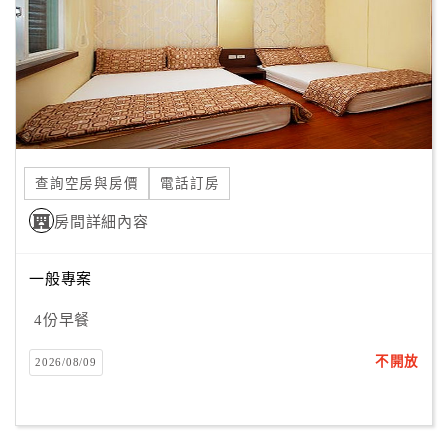
旅
伴
計
劃
商
品
查詢空房與房價
電話訂房
宣
傳
房間詳細內容
一般專案
4份早餐
不開放
2026/08/09