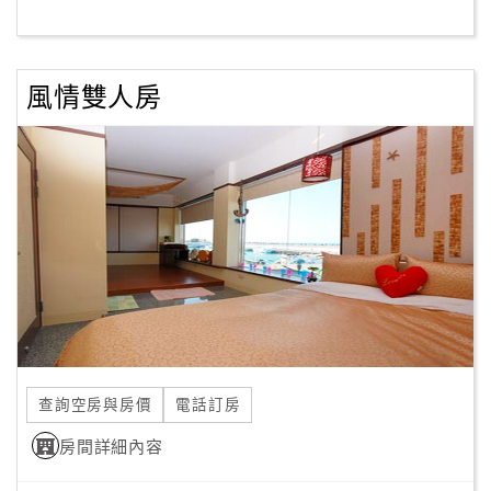
客
服
風情雙人房
聯
絡
單
Line
線
上
客
服
查詢空房與房價
電話訂房
紅
利
房間詳細內容
查
詢