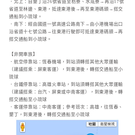
．北上：自墾丁沿26號省道至枋寮、水底寮→再沿17號
省道至林邊、東港，抵達東港後→再至東港碼頭→搭交
通船到小琉球。
．南下：經由國道一號高速公路南下→由小港機場出口
沿省道十七號公路→往東港行駛即可抵達東港碼頭→再
搭交通船到小琉球。
【非開車族】
．航空停靠站：恆春機場，到站須轉搭其他大眾運輸
（建議搭乘：屏東客運），到東港後，轉搭交通船至小
琉球
．台鐵停靠站：高雄火車站，到站須轉搭其他大眾運輸
（建議搭乘：台汽、屏東或中南客運），到東港後，轉
搭交通船至小琉球
．客運停靠站：中南客運；參考班次：高雄，往恆春、
墾丁，到東港後，轉搭交通船至小琉球