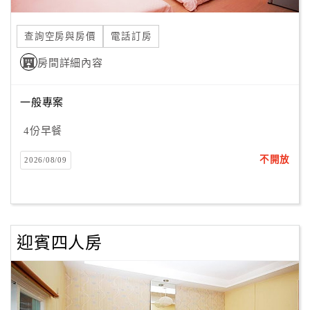
合
作
查詢空房與房價
電話訂房
提
房間詳細內容
案
一般專案
飯
店
4份早餐
合
不開放
2026/08/09
作
廠
商
迎賓四人房
合
作