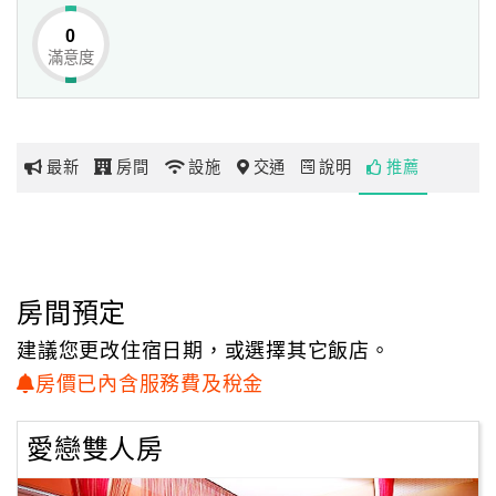
日落日出海天一色。
0
B棟則是在優靜的小巷裡，有著民宿主人親自參與手繪壁畫
滿意度
網
及佈置，
紅
讓您就前來小琉球的您，都能得到實至名歸的享受。
帶
你
老闆娘是個美食專家，擅長多種新鮮現撈海鮮料理，
最新
房間
設施
交通
說明
推薦
玩
民宿裡供應的餐點更是道道色香味俱全來吃過的遊客都讚不
絕口，
所以每次來 小琉球都會再次指定享用老闆 娘的手藝。
玩
樂
此外，我們也提供 各種旅遊的套裝行程，
地
房間預定
親自帶讓您欣賞到 小琉球所有的美麗之處，讓您玩得更輕
圖
鬆，玩得更超值喔！
建議您更改住宿日期，或選擇其它飯店。
顧
房價已內含服務費及稅金
客
服
愛戀雙人房
務