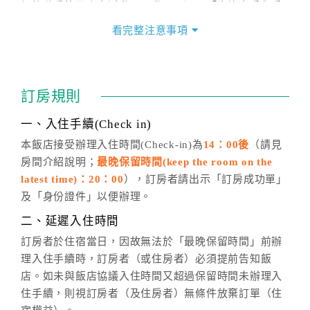
價格隨季節及人文活動而異動，以選項「查詢空房與房
價」之當日價格為標準。
看完整注意事項
四、訂單異動
訂房成功後，訂房者如需異動內容，須於住房前在四方
通行「客服聯絡單」提出申辦，四方通行
恕不接受以電
訂房規則
話方式異動
訂單。
※非客服時間之申辦異動，皆為次日計算及辦理。
一、入住手續(Check in)
五、客服時間
本飯店接受辦理入住時間(Check-in)為
14：00後
（請見
房間介紹說明；
最晚保留時間(keep the room on the
週一至週日，上午9:00～晚上6:00
latest time)：20：00
），訂房者請出示「訂房成功單」
六、聯絡方式
及「身份證件」以便辦理。
週一至週日：
客服聯絡單
、
LINE@
、電話：
二、延遲入住時間
(07)9682715 。
訂房者於住宿當日，因故無法於「最晚保留時間」前辦
理入住手續時，訂房者（或住房者）必須提前告知飯
店。如未與飯店協議入住時間又超過保留時間未辦理入
住手續，則視訂房者（及住房者）無條件放棄訂單（住