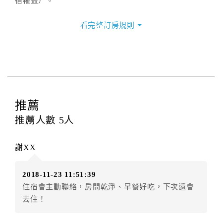
宿權益）。
三、退房手續(Check out)
看完整訂房規則
本飯店退房時間(Check-out)為 （
11：00前
），訂房者
與飯店之其他交易﹝如續住、加床、餐費、小費、電話
費...等﹞所發生之費用，必須與飯店現場結清。
四、訂單異動
訂房者應於
入住前8日
（不含入住當日）提出申辦，如未
提出申辦不得異動訂單。
推薦
每筆訂單異動限定
乙
次，限原訂飯店，異動完成後不得
推薦人數
5
人
辦理取消退款。
訂單異動後，訂單費用總計大於原訂單費用總計時，訂
謝XX
房者應補足差額。（限原訂飯店）
訂單異動後，訂單費用總計小於原訂單費用總計時，訂
2018-11-23 11:51:39
房者不得要求退其差額。（限原訂飯店）
住宿會主動聯絡，房間乾淨、早餐好吃，下次還會
五、保留住宿權益(保留住房)
去住！
．訂房者因故辦理訂單異動，本飯店可接受
保留住宿金
額3個月
限原訂飯店），異動完成後不得辦理取消退款。