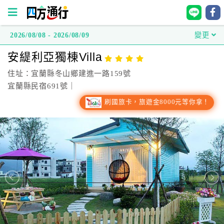
2026/08/08 - 2026/08/09
變更
四
安緹利亞獨棟Villa
方
通
住址：宜蘭縣冬山鄉建進一路159號
行
宜蘭縣民宿691號｜
訂
刷國旅卡，旅遊金8000元等你拿！
房
台
灣
訂
房
直