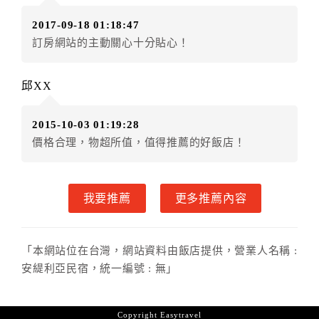
（提出申辦日為保留起算日）
2017-09-18 01:18:47
．訂房者使用「保留住宿金額」時，請注意！為避免飯
訂房網站的主動關心十分貼心！
店客滿，敬請及早計畫，如逾時未提出申辦，視同無條
件放棄訂單（住宿權益）。 （限原訂飯店使用）
．每筆訂單異動限定乙次，限原訂飯店，異動完成後不
邱XX
得辦理取消退款。
．訂單異動後，訂單費用總計大於原訂單費用總計時，
2015-10-03 01:19:28
訂房者應補足差額。 限原訂飯店
價格合理，物超所值，值得推薦的好飯店！
．訂單異動後，訂單費用總計小於原訂單費用總計時，
訂房者不得要求退其差額。限原訂飯店
六、取消訂單
我要推薦
更多推薦內容
訂房者因故取消訂單辦理退款，依下列標準申辦：
◎住房日7天前辦理者，訂單費用扣除總計0%為手續費
「本網站位在台灣，網站資料由飯店提供，營業人名稱 :
◎住房日1天前辦理者，訂單費用扣除總計100%為手續
安緹利亞民宿，統一編號 : 無」
費
◎住房日當日辦理者，訂單費用扣除總計100%為手續費
◎住房日當日不得辦理。
Copyright
Easytravel