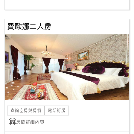
客
服
費歐娜二人房
聯
絡
單
Line
線
上
客
服
查詢空房與房價
電話訂房
紅
利
房間詳細內容
查
詢