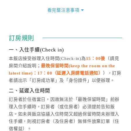
價」之當日價格為標準。
看完整注意事項
四、訂單異動
訂房成功後，訂房者如需異動內容，須於住房前在四方
通行「客服聯絡單」提出申辦，四方通行
恕不接受以電
訂房規則
話方式異動
訂單。
※非客服時間之申辦異動，皆為次日計算及辦理。
一、入住手續(Check in)
五、客服時間
本飯店接受辦理入住時間(Check-in)為
15：00後
（請見
房間介紹說明；
最晚保留時間(keep the room on the
週一至週日，上午9:00～晚上6:00
latest time)：17：00（延遲入房請電話通知）
），訂房
六、聯絡方式
者請出示「訂房成功單」及「身份證件」以便辦理。
週一至週日：
客服聯絡單
、
LINE@
、電話：
二、延遲入住時間
(07)9682715 。
訂房者於住宿當日，因故無法於「最晚保留時間」前辦
理入住手續時，訂房者（或住房者）必須提前告知飯
店。如未與飯店協議入住時間又超過保留時間未辦理入
住手續，則視訂房者（及住房者）無條件放棄訂單（住
宿權益）。