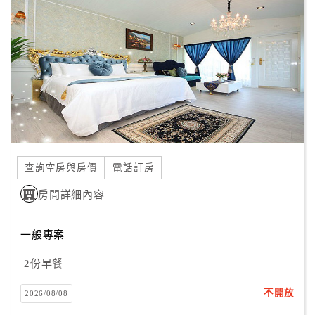
顧
客
滿
意
度
訂
單
查詢空房與房價
電話訂房
管
理
房間詳細內容
一般專案
會
員
2份早餐
帳
戶
不開放
2026/08/08