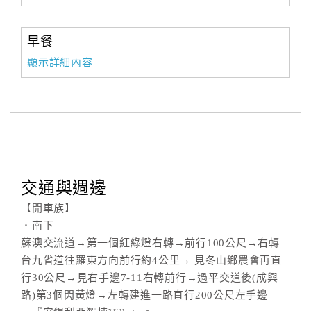
早餐
顯示詳細內容
交通與週邊
【開車族】
．南下
蘇澳交流道→第一個紅綠燈右轉→前行100公尺→右轉
台九省道往羅東方向前行約4公里→ 見冬山鄉農會再直
行30公尺→見右手邊7-11右轉前行→過平交道後(成興
路)第3個閃黃燈→左轉建進一路直行200公尺左手邊