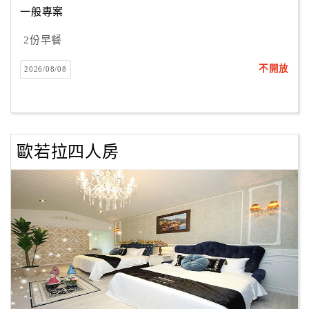
一般專案
2份早餐
訂
房
不開放
2026/08/08
Q&A
國
旅
歐若拉四人房
卡
訂
房
請
款
收
據