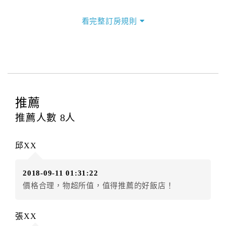
三、退房手續(Check out)
看完整訂房規則
本飯店退房時間(Check-out)為 （
11：00前
），訂房者
與飯店之其他交易﹝如續住、加床、餐費、小費、電話
費...等﹞所發生之費用，必須與飯店現場結清。
四、訂單異動
訂房者應於
入住前8日
（不含入住當日）提出申辦，如未
提出申辦不得異動訂單。
推薦
每筆訂單異動限定
乙
次，限原訂飯店，異動完成後不得
推薦人數
8
人
辦理取消退款。
訂單異動後，訂單費用總計大於原訂單費用總計時，訂
邱XX
房者應補足差額。（限原訂飯店）
訂單異動後，訂單費用總計小於原訂單費用總計時，訂
2018-09-11 01:31:22
房者不得要求退其差額。（限原訂飯店）
價格合理，物超所值，值得推薦的好飯店！
五、保留住宿權益(保留住房)
．訂房者因故辦理訂單異動，本飯店可接受
保留住宿金
張XX
額3個月
限原訂飯店），異動完成後不得辦理取消退款。