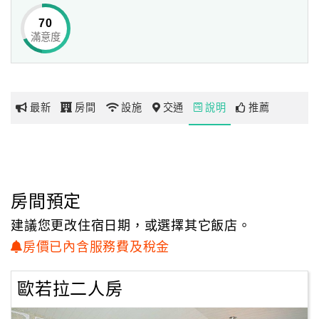
70
滿意度
網
紅
帶
你
最新
房間
設施
交通
說明
推薦
玩
玩
樂
地
房間預定
圖
建議您更改住宿日期，或選擇其它飯店。
顧
房價已內含服務費及稅金
客
服
歐若拉二人房
務