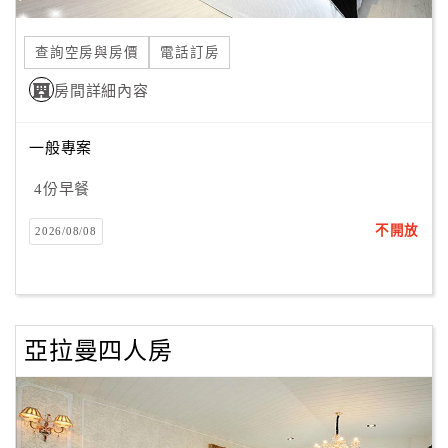
合
作
查詢空房與房價
電話訂房
提
房間詳細內容
案
一般專案
飯
店
4份早餐
合
不開放
2026/08/08
作
廠
商
亞拉曼四人房
合
作