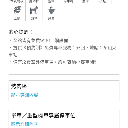
木質地板
第四台
浴缸
停車場
刷卡
接送
上網
寵物
烤肉
貼心提醒：
．全館皆有免費WIFI上網設備
．提供《預約制》免費專車服務：來回，地點：冬山火
車站
．備有免費室外停車場，約可容納小客車8部
烤肉區
顯示詳細內容
單車／重型機車專屬停車位
顯示詳細內容