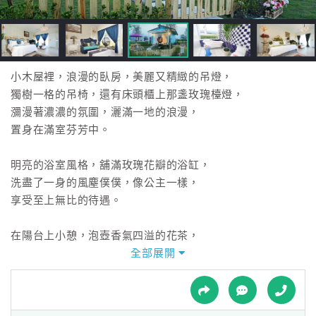
接
跟
飯
店
訂
小木屋裡，浪漫的臥房，美麗又精緻的吊燈，
房
獨樹一格的吊椅，還有床頭櫃上那盞玫瑰檯燈，
HOT
瀰漫著濃濃的氛圍，灑滿一地的浪漫，
置身在滿室芬芳中。
特
明亮的浴室風格，舖滿玫瑰花瓣的浴缸，
色
洗盡了一身的風塵僕僕，像公主一樣，
民
享受至上無比的待遇。
宿
在陽台上小憩，泡壺香氣四溢的花茶，
享受著片刻的寧靜，時間彷彿靜止在這一刻，
全部展開
全
噓，別吵醒沉睡中的公主，靜靜體會這段時光，
球
一起感受這段浪漫。
租
車