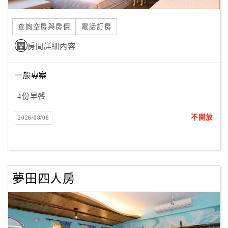
合
作
查詢空房與房價
電話訂房
提
房間詳細內容
案
一般專案
飯
店
4份早餐
合
不開放
2026/08/08
作
廠
商
夢田四人房
合
作