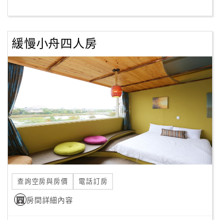
客
服
緩慢小舟四人房
聯
絡
單
Line
線
上
客
服
查詢空房與房價
電話訂房
紅
利
房間詳細內容
查
詢