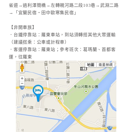
省道→過利澤簡橋→左轉親河路二段103巷→武淵二路
→「宜蘭民宿‧田中歐寒集民宿」
【非開車族】
．台鐵停靠站：羅東車站，到站須轉搭其他大眾運輸
（建議搭乘：公車或計程車）
．客運停靠站：羅東站；參考班次：葛瑪蘭、首都客
運，往羅東