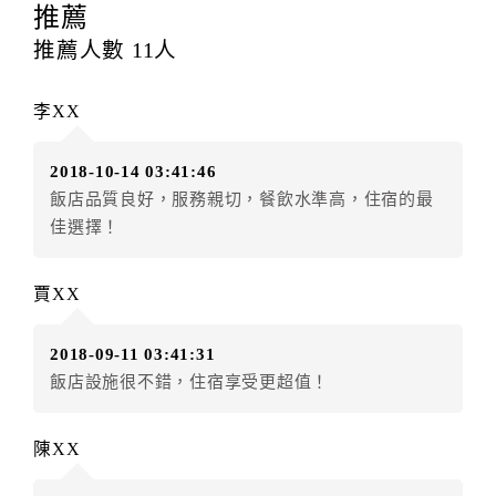
提出申辦不得異動訂單。
推薦
每筆訂單異動限定
乙
次，限原訂飯店，異動完成後不得
推薦人數
11
人
辦理取消退款。
訂單異動後，訂單費用總計大於原訂單費用總計時，訂
李XX
房者應補足差額。（限原訂飯店）
訂單異動後，訂單費用總計小於原訂單費用總計時，訂
2018-10-14 03:41:46
房者不得要求退其差額。（限原訂飯店）
飯店品質良好，服務親切，餐飲水準高，住宿的最
五、保留住宿權益(保留住房)
佳選擇！
．訂房者因故辦理訂單異動，本飯店可接受
保留住宿金
額3個月
限原訂飯店），異動完成後不得辦理取消退款。
賈XX
（提出申辦日為保留起算日）
．訂房者使用「保留住宿金額」時，請注意！為避免飯
2018-09-11 03:41:31
店客滿，敬請及早計畫，如逾時未提出申辦，視同無條
飯店設施很不錯，住宿享受更超值！
件放棄訂單（住宿權益）。 （限原訂飯店使用）
．每筆訂單異動限定乙次，限原訂飯店，異動完成後不
得辦理取消退款。
陳XX
．訂單異動後，訂單費用總計大於原訂單費用總計時，