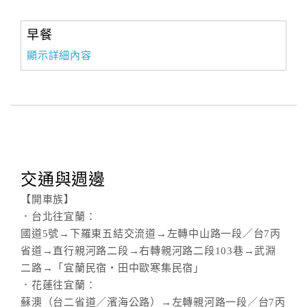
早餐
顯示詳細內容
交通與週邊
【開車族】
．台北往宜蘭：
國道5號→下羅東五結交流道→左轉中山路一段／台7丙
省道→直行親河路二段→右轉親河路二段103巷→武淵
二路→「宜蘭民宿‧田中歐寒集民宿」
．花蓮往宜蘭：
蘇澳（台二省道／濱海公路）→左轉親河路一段／台7丙