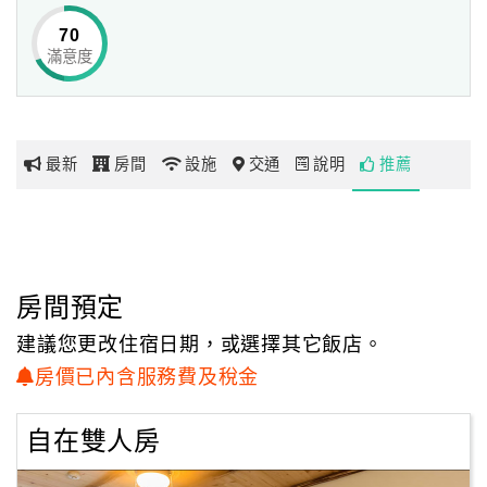
得放慢呼吸，享受緩慢的生活步調。
70
滿意度
網
紅
帶
你
最新
房間
設施
交通
說明
推薦
玩
玩
樂
地
房間預定
圖
建議您更改住宿日期，或選擇其它飯店。
顧
房價已內含服務費及稅金
客
服
自在雙人房
務