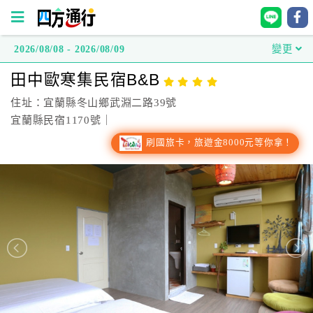
2026/08/08 - 2026/08/09
變更
四
田中歐寒集民宿B&B
方
通
住址：宜蘭縣冬山鄉武淵二路39號
行
宜蘭縣民宿1170號｜
訂
刷國旅卡，旅遊金8000元等你拿！
房
台
灣
訂
房
直