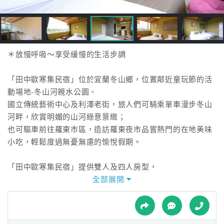
接
跟
飯
店
訂
＊放慢呼吸～享受緩慢的生活步調
房
HOT
「田中歐寒集民宿」位於宜蘭冬山鄉，位置鄰近童玩節的活
動場地-冬山河親水公園、
國立傳統藝術中心及利澤老街，旅人們可騎乘單車漫步冬山
特
河畔，欣賞明媚的山河綠意景緻；
色
也可驅車前往羅東市區，造訪羅東夜市品嘗熱門的在地美味
民
小吃，輕鬆度過無憂無慮的愉悅假期。
宿
「田中歐寒集民宿」提供雙人及四人房型，
客房空間運用深淺色調不一的木質建材和自然風家具，
全部展開
全
打造簡單、樸實的幽靜感，更營造出巴里島風情般悠閒無拘
球
的自然風味，
租
車
搭配戶外的綠意景緻，充分彰顯優雅氣息，讓旅人們不自覺