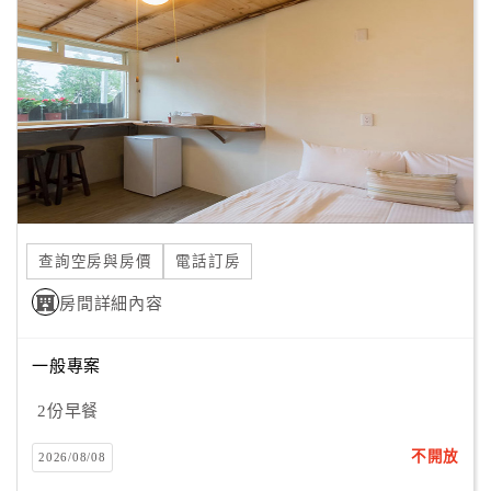
顧
客
滿
意
度
訂
單
查詢空房與房價
電話訂房
管
理
房間詳細內容
一般專案
會
員
2份早餐
帳
戶
不開放
2026/08/08