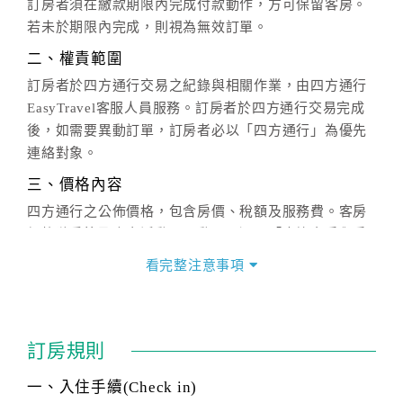
訂房者須在繳款期限內完成付款動作，方可保留客房。
若未於期限內完成，則視為無效訂單。
二、權責範圍
訂房者於四方通行交易之紀錄與相關作業，由四方通行
EasyTravel客服人員服務。訂房者於四方通行交易完成
後，如需要異動訂單，訂房者必以「四方通行」為優先
連絡對象。
三、價格內容
四方通行之公佈價格，包含房價、稅額及服務費。客房
價格隨季節及人文活動而異動，以選項「查詢空房與房
價」之當日價格為標準。
看完整注意事項
四、訂單異動
訂房成功後，訂房者如需異動內容，須於住房前在四方
通行「客服聯絡單」提出申辦，四方通行
恕不接受以電
訂房規則
話方式異動
訂單。
※非客服時間之申辦異動，皆為次日計算及辦理。
一、入住手續(Check in)