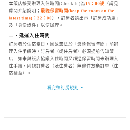
五、客服時間
本飯店接受辦理入住時間(Check-in)為
15：00後
（請見
房間介紹說明；
最晚保留時間(keep the room on the
週一至週日，上午9:00～晚上6:00
latest time)：22：00
），訂房者請出示「訂房成功單」
六、聯絡方式
及「身份證件」以便辦理。
週一至週日：
客服聯絡單
、
LINE@
、電話：
二、延遲入住時間
(07)9682715 。
訂房者於住宿當日，因故無法於「最晚保留時間」前辦
理入住手續時，訂房者（或住房者）必須提前告知飯
店。如未與飯店協議入住時間又超過保留時間未辦理入
住手續，則視訂房者（及住房者）無條件放棄訂單（住
宿權益）。
三、退房手續(Check out)
看完整訂房規則
本飯店退房時間(Check-out)為 （
11：00前
），訂房者
與飯店之其他交易﹝如續住、加床、餐費、小費、電話
費...等﹞所發生之費用，必須與飯店現場結清。
四、訂單異動
訂房者應於
入住前4日
（不含入住當日）提出申辦，如未