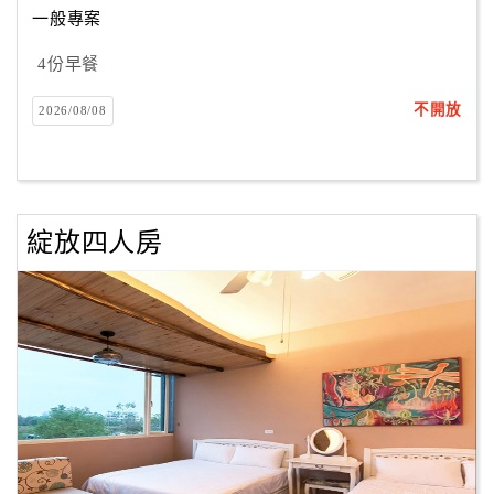
一般專案
4份早餐
訂
房
不開放
2026/08/08
Q&A
國
旅
綻放四人房
卡
訂
房
請
款
收
據