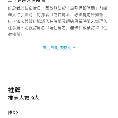
二、延遲入住時間
(07)9682715 。
訂房者於住宿當日，因故無法於「最晚保留時間」前辦
理入住手續時，訂房者（或住房者）必須提前告知飯
店。如未與飯店協議入住時間又超過保留時間未辦理入
住手續，則視訂房者（及住房者）無條件放棄訂單（住
宿權益）。
三、退房手續(Check out)
看完整訂房規則
本飯店退房時間(Check-out)為 （
11：00前
），訂房者
與飯店之其他交易﹝如續住、加床、餐費、小費、電話
費...等﹞所發生之費用，必須與飯店現場結清。
四、訂單異動
訂房者應於
入住前15日
（不含入住當日）提出申辦，如
未提出申辦不得異動訂單。
推薦
每筆訂單異動限定
乙
次，限原訂飯店，異動完成後不得
推薦人數
9
人
辦理取消退款。
訂單異動後，訂單費用總計大於原訂單費用總計時，訂
陳XX
房者應補足差額。（限原訂飯店）