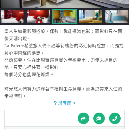
接
跟
飯
店
訂
當人生如電影膠捲般，僅數十載能揮灑色彩；而彩虹只在雨
房
後天晴出現。
HOT
La Palette希望旅人們不必等待繽紛的彩虹何時綻放，而是找
到心中閃耀的夢想，
開始築夢，住在比現實還真實的幸福夢土；即使未達目的
特
地，只要心裡住著一道彩虹，
色
每個時分也能煙花燦爛。
民
宿
時光旅人們努力追尋著幸福與生命意義，而為您帶來入住的
幸福時刻，
是La Palette的榮幸與心願！但我們的遠景與使命更放遠於回
全部展開
全
到生活軌道的旅人們，
球
能充滿著正面溫柔的光芒與築夢的動力，來完成自己人生的
租
車
奇幻之旅且不虛此行。