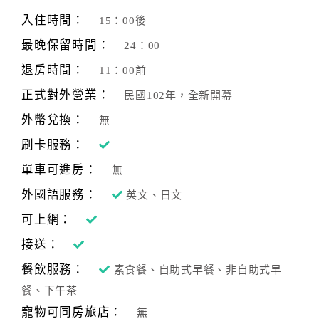
旅
伴
入住時間：
15：00後
計
最晚保留時間：
24：00
劃
退房時間：
11：00前
正式對外營業：
民國102年，全新開幕
商
品
外幣兌換：
無
宣
刷卡服務：
傳
單車可進房：
無
外國語服務：
英文、日文
可上網：
接送：
餐飲服務：
素食餐、自助式早餐、非自助式早
餐、下午茶
寵物可同房旅店：
無