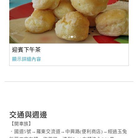
迎賓下午茶
顯示詳細內容
交通與週邊
【開車族】
．國道5號→羅東交流道→中興路(便利商店)→經過玉兔