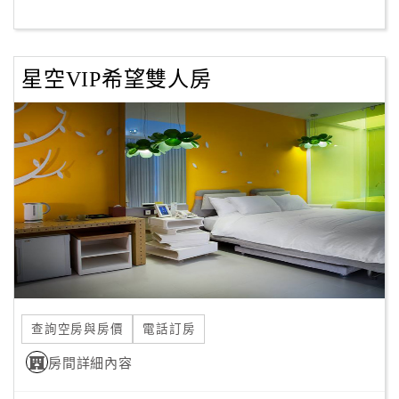
客
服
星空VIP希望雙人房
聯
絡
單
Line
線
上
客
服
查詢空房與房價
電話訂房
紅
利
房間詳細內容
查
詢