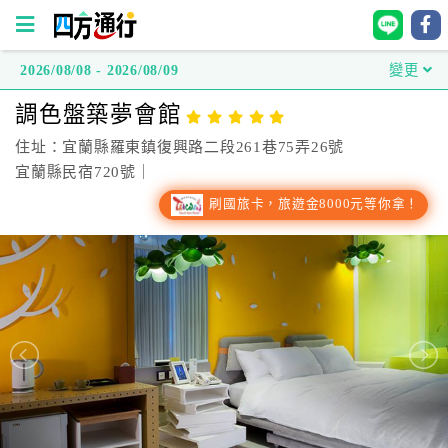
2026/08/08 - 2026/08/09
變更
四
調色盤築夢會館
方
通
住址：宜蘭縣羅東鎮復興路二段261巷75弄26號
行
宜蘭縣民宿720號｜
訂
刷國旅卡，旅遊金8000元等你拿！
房
台
灣
訂
房
直