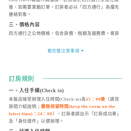
後，如需要異動訂單，訂房者必以「四方通行」為優先
連絡對象。
三、價格內容
四方通行之公佈價格，包含房價、稅額及服務費。客房
價格隨季節及人文活動而異動，以選項「查詢空房與房
價」之當日價格為標準。
看完整注意事項
四、訂單異動
訂房成功後，訂房者如需異動內容，須於住房前在四方
通行「客服聯絡單」提出申辦，四方通行
恕不接受以電
訂房規則
話方式異動
訂單。
※非客服時間之申辦異動，皆為次日計算及辦理。
一、入住手續(Check in)
五、客服時間
本飯店接受辦理入住時間(Check-in)為
15：00後
（請見
房間介紹說明；
最晚保留時間(keep the room on the
週一至週日，上午9:00～晚上6:00
latest time)：24：00
），訂房者請出示「訂房成功單」
六、聯絡方式
及「身份證件」以便辦理。
週一至週日：
客服聯絡單
、
LINE@
、電話：