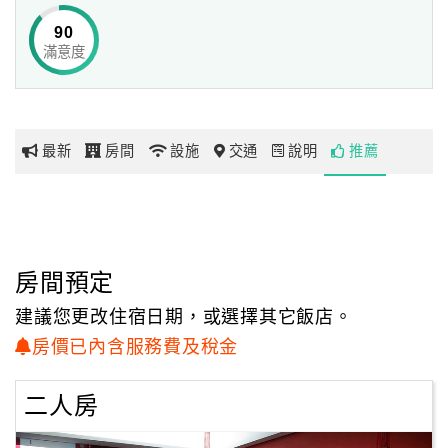
90
除了頂級硬體設備，La Palette重視與旅客相處的真摯時刻。
滿意度
網
旅行更需要一個家來安頓身心，所以我們像家人般自在親
紅
切，
帶
在您需要時，給予溫柔的守護；並為您量身打造最快速、
你
最在地的行程建議，讓您自由自在地漫遊宜蘭。
最新
房間
設施
交通
說明
推薦
玩
整體設計都有「光」、「水」、「色」及「人文」交互搭配
多彩色系設計，
玩
不同築夢元素主題，呈現全台獨有的民宿風格，獻給最獨特
樂
的您。
地
房間預定
除了調顏色，我們更精心地將菜色、音色、氣色的細節融入
圖
住宿服務中，
建議您更改住宿日期，或選擇其它飯店。
在地當令的健康美味食材、不同型態的音樂播放、人文藝術
顧
房價已內含服務費及稅金
活動空間或親子廚房等，
客
讓旅客從內到外調色，在淳厚的蘭陽平原裡，重新綻放生命
服
二人房
的光采並勇敢築夢，
務
住在自己的幸福彩虹夢。