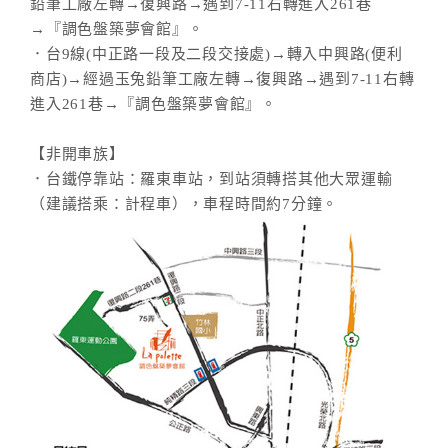
鉛筆工廠左轉→復興路→遇到7-11右轉進入261巷
→『調色盤築夢會館』。
．台9線(中正路一段及二段交接處)→轉入中興路(便利
商店)→經過玉兔鉛筆工廠左轉→復興路→遇到7-11右轉
進入261巷→『調色盤築夢會館』。
【非開車族】
．台鐵停靠站：羅東車站，到站須轉搭其他大眾運輸
（建議搭乘：計程車），車程時間約7分鐘。