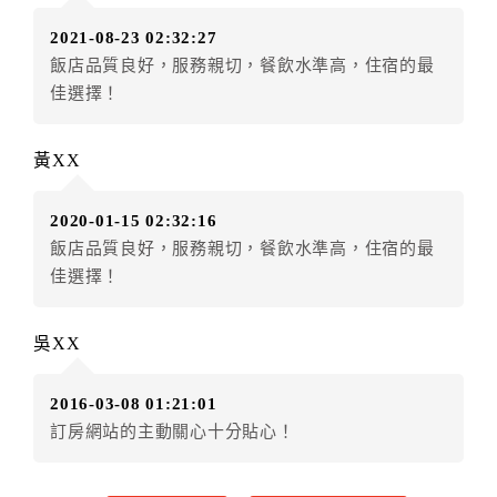
訂單異動後，訂單費用總計小於原訂單費用總計時，訂
2021-08-23 02:32:27
房者不得要求退其差額。（限原訂飯店）
飯店品質良好，服務親切，餐飲水準高，住宿的最
五、保留住宿權益(保留住房)
佳選擇！
．訂房者因故辦理訂單異動，本飯店可接受
保留住宿金
額3個月
限原訂飯店），異動完成後不得辦理取消退款。
黃XX
（提出申辦日為保留起算日）
．訂房者使用「保留住宿金額」時，請注意！為避免飯
2020-01-15 02:32:16
店客滿，敬請及早計畫，如逾時未提出申辦，視同無條
飯店品質良好，服務親切，餐飲水準高，住宿的最
件放棄訂單（住宿權益）。 （限原訂飯店使用）
佳選擇！
．每筆訂單異動限定乙次，限原訂飯店，異動完成後不
得辦理取消退款。
．訂單異動後，訂單費用總計大於原訂單費用總計時，
吳XX
訂房者應補足差額。 限原訂飯店
．訂單異動後，訂單費用總計小於原訂單費用總計時，
2016-03-08 01:21:01
訂房者不得要求退其差額。限原訂飯店
訂房網站的主動關心十分貼心！
六、取消訂單
訂房者因故取消訂單辦理退款，依下列標準申辦：