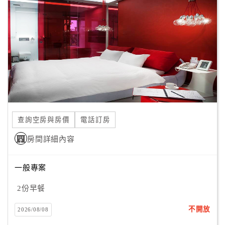
顧
除了不定期的四色講座(顏色、菜色、音色、氣色)與築夢活
客
動，
滿
調色盤未來更希望成為深根在地並擁抱國際視野的平台，
意
分享更多讓生命美好幸福的人事物。天開了，大地有光影色
度
彩；
心開了，陽光灑進來，生命才能綻放光采。真正的奢華，
來自真摯永恆每一刻，在 La Palette遇見彩虹，讓每個時分
訂
都煙花燦爛！
單
查詢空房與房價
電話訂房
管
理
房間詳細內容
一般專案
會
員
2份早餐
帳
戶
不開放
2026/08/08