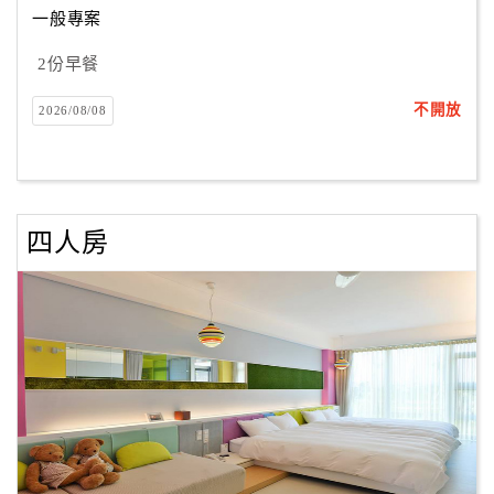
一般專案
2份早餐
訂
房
不開放
2026/08/08
Q&A
國
旅
四人房
卡
訂
房
請
款
收
據