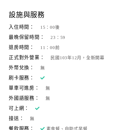
顧
設施與服務
客
滿
入住時間：
15：00後
意
最晚保留時間：
23：59
度
退房時間：
11：00前
正式對外營業：
民國103年12月，全新開幕
訂
單
外幣兌換：
無
管
刷卡服務：
理
單車可進房：
無
外國語服務：
無
會
員
可上網：
帳
接送：
無
戶
餐飲服務：
素食餐、自助式早餐