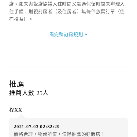
店。如未與飯店協議入住時間又超過保留時間未辦理入
住手續，則視訂房者（及住房者）無條件放棄訂單（住
宿權益）。
三、退房手續(Check out)
看完整訂房規則
本飯店退房時間(Check-out)為 （
11：00前
），訂房者
與飯店之其他交易﹝如續住、加床、餐費、小費、電話
費...等﹞所發生之費用，必須與飯店現場結清。
四、訂單異動
訂房者應於
入住前2日
（不含入住當日）提出申辦，如未
提出申辦不得異動訂單。
推薦
每筆訂單異動限定
乙
次，限原訂飯店，異動完成後不得
推薦人數
25
人
辦理取消退款。
訂單異動後，訂單費用總計大於原訂單費用總計時，訂
程XX
房者應補足差額。（限原訂飯店）
訂單異動後，訂單費用總計小於原訂單費用總計時，訂
2021-07-03 02:32:29
房者不得要求退其差額。（限原訂飯店）
價格合理，物超所值，值得推薦的好飯店！