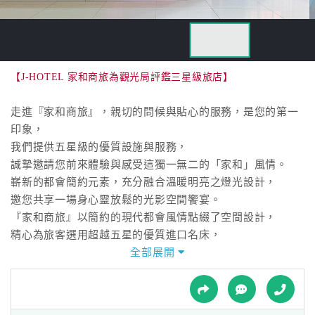
接
跟
飯
店
訂
【J-HOTEL 家和商旅為觀光局評鑑三星級旅店】
房
HOT
走進『家和商旅』，親切的問候與貼心的服務，是您的第一
印象，
我們提供五星級的優質設施與服務，
特
誠摯邀請您前來體驗與感受這獨一無二的「家和」風情。
色
嶄新的都會簡約元素，充分融合溫暖明亮之燈光設計，
民
邀您共享一場身心靈放鬆的光影空間饗宴。
宿
『家和商旅』以簡約的現代都會風情點綴了空間設計，
精心為旅客選用超越五星的優質進口名床，
設有精緻美食料理，提供各式美味佳餚的極致享受，
全部展開
全
讓您不只賓至如歸，更感受如癡如醉之渡假品質。
球
租
車