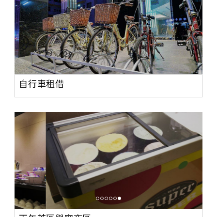
合
作
提
案
飯
自行車租借
店
合
作
廠
商
合
作