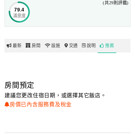
(共29則評鑑)
79.4
滿意度
網
紅
帶
你
最新
房間
設施
交通
說明
推薦
玩
玩
樂
地
房間預定
圖
建議您更改住宿日期，或選擇其它飯店。
顧
房價已內含服務費及稅金
客
服
務