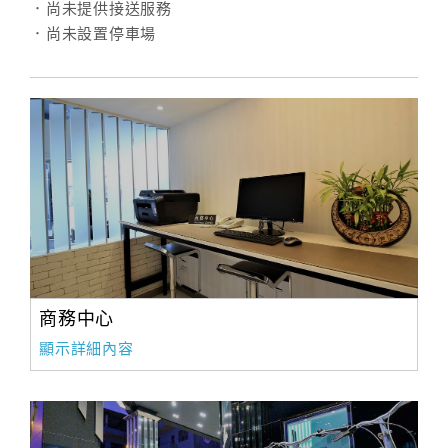
．尚未提供接送服務
．尚未設置停車場
訂
房
Q&A
國
旅
卡
訂
房
商務中心
顯示詳細內容
請
款
收
據