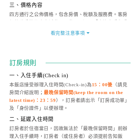
三、價格內容
四方通行之公佈價格，包含房價、稅額及服務費。客房
價格隨季節及人文活動而異動，以選項「查詢空房與房
價」之當日價格為標準。
看完整注意事項
四、訂單異動
訂房成功後，訂房者如需異動內容，須於住房前在四方
通行「客服聯絡單」提出申辦，四方通行
恕不接受以電
訂房規則
話方式異動
訂單。
※非客服時間之申辦異動，皆為次日計算及辦理。
一、入住手續(Check in)
五、客服時間
本飯店接受辦理入住時間(Check-in)為
15：00後
（請見
房間介紹說明；
最晚保留時間(keep the room on the
週一至週日，上午9:00～晚上6:00
latest time)：23：59
），訂房者請出示「訂房成功單」
六、聯絡方式
及「身份證件」以便辦理。
週一至週日：
客服聯絡單
、
LINE@
、電話：
二、延遲入住時間
(07)9682715 。
訂房者於住宿當日，因故無法於「最晚保留時間」前辦
理入住手續時，訂房者（或住房者）必須提前告知飯