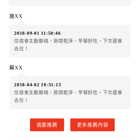
五、保留住宿權益(保留住房)
．訂房者因故辦理訂單異動，本飯店可接受
保留住宿金
施XX
額3個月
限原訂飯店），異動完成後不得辦理取消退款。
（提出申辦日為保留起算日）
2018-09-01 11:50:46
．訂房者使用「保留住宿金額」時，請注意！為避免飯
住宿會主動聯絡，房間乾淨、早餐好吃，下次還會
店客滿，敬請及早計畫，如逾時未提出申辦，視同無條
去住！
件放棄訂單（住宿權益）。 （限原訂飯店使用）
．每筆訂單異動限定乙次，限原訂飯店，異動完成後不
得辦理取消退款。
蘇XX
．訂單異動後，訂單費用總計大於原訂單費用總計時，
訂房者應補足差額。 限原訂飯店
2018-04-02 10:31:13
．訂單異動後，訂單費用總計小於原訂單費用總計時，
住宿會主動聯絡，房間乾淨、早餐好吃，下次還會
訂房者不得要求退其差額。限原訂飯店
去住！
六、取消訂單
訂房者因故取消訂單辦理退款，依下列標準申辦：
我要推薦
更多推薦內容
◎住房日7天前辦理者，訂單費用扣除總計0%為手續費
◎住房日4天前辦理者，訂單費用扣除總計25%為手續費