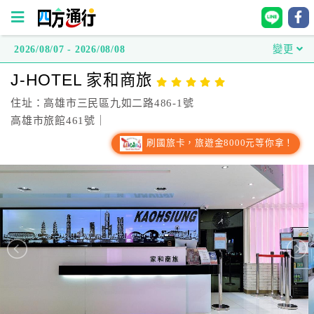
2026/08/07 - 2026/08/08
變更
四
J-HOTEL 家和商旅
方
通
住址：高雄市三民區九如二路486-1號
行
高雄市旅館461號｜
訂
刷國旅卡，旅遊金8000元等你拿！
房
台
灣
訂
房
直