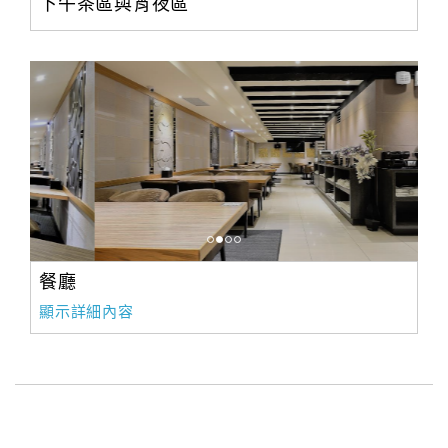
旅
下午茶區與宵夜區
伴
計
劃
商
品
宣
傳
餐廳
顯示詳細內容