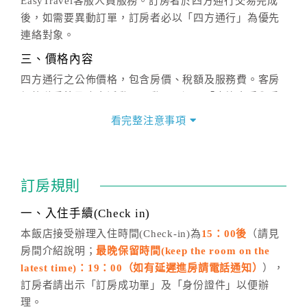
EasyTravel客服人員服務。訂房者於四方通行交易完成
後，如需要異動訂單，訂房者必以「四方通行」為優先
連絡對象。
三、價格內容
四方通行之公佈價格，包含房價、稅額及服務費。客房
價格隨季節及人文活動而異動，以選項「查詢空房與房
價」之當日價格為標準。
看完整注意事項
四、訂單異動
訂房成功後，訂房者如需異動內容，須於住房前在四方
通行「客服聯絡單」提出申辦，四方通行
恕不接受以電
訂房規則
話方式異動
訂單。
※非客服時間之申辦異動，皆為次日計算及辦理。
一、入住手續(Check in)
五、客服時間
本飯店接受辦理入住時間(Check-in)為
15：00後
（請見
房間介紹說明；
最晚保留時間(keep the room on the
週一至週日，上午9:00～晚上6:00
latest time)：19：00（如有延遲進房請電話通知）
），
六、聯絡方式
訂房者請出示「訂房成功單」及「身份證件」以便辦
週一至週日：
客服聯絡單
、
LINE@
、電話：
理。