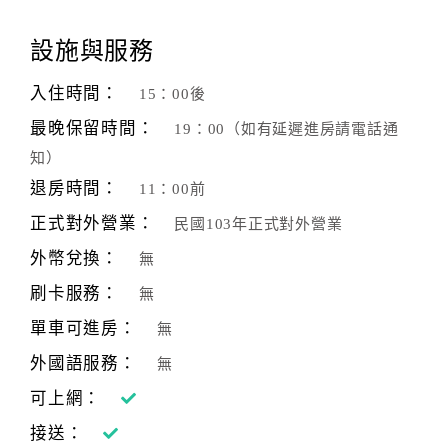
讓整體線條比例柔和，
顧
牌樓下方則以一排芭蕉葉取其涼爽。本棟建築表面則以洗石
設施與服務
客
子的工法完成，
滿
採紅、綠、灰、白四色，線條整齊有秩，其內部更是到處充
入住時間：
15：00後
意
滿早期閩南生活的模式，
最晚保留時間：
19：00（如有延遲進房請電話通
度
可找到很多現代已失落的生活格調。儲水槽、抽水唧筒、燒
知）
柴灶頭、日曬場，
退房時間：
走入四間廳，猶如走入時光隧道，恍惚看見當時之風光。
11：00前
訂
正式對外營業：
民國103年正式對外營業
單
管
外幣兌換：
無
理
刷卡服務：
無
單車可進房：
無
會
外國語服務：
無
員
帳
可上網：
戶
接送：