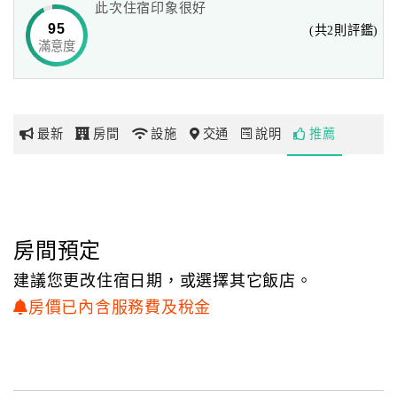
此次住宿印象很好
木頭皆由蘇先生從當時的拆船取得，堅固異常，
95
(共2則評鑑)
雖已建造六十五年，仍不見柱痕，是一幢不可多得的歷史性
滿意度
網
建築。
紅
帶
建築語彙
你
建築語彙是蘇家西洋樓的一大特色。本棟建築為二樓建築，
最新
房間
設施
交通
說明
推薦
玩
外觀上為一牌樓，
牌樓以兩旁的葫蘆及中央的兩個水瓶將之分隔為三區。「水
瓶」是取「平安」之意；
玩
「葫蘆」代表藥物充足，表健康之意。
樂
中間區隔分別以兩個圓形造型夾一座三角造型來陳列，圓的
地
房間預定
造型取意圓滿圓融，
圖
暗指家庭和諧；三角造型則有「登峰造極」之意，取意事業
建議您更改住宿日期，或選擇其它飯店。
順利，登峰造極。
顧
房價已內含服務費及稅金
半圓形區塊中的圖案則分別是麒麟帶冊與麒麟帶葫，分別代
客
表書香門第與闔家平安之意，
服
中間的三角形區塊則刻上屋主姓氏「蘇」。
務
三個區塊上方的裝飾花紋則是為了配合水瓶與葫蘆的高度，