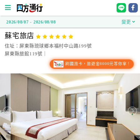
2026/08/07 - 2026/08/08
變更
四
蘇宅旅店
方
通
住址：屏東縣琉球鄉本福村中山路199號
行
屏東縣旅館119號｜
訂
刷國旅卡，旅遊金8000元等你拿！
房
台
灣
訂
房
直