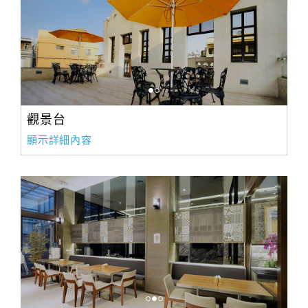
合
作
提
案
飯
觀景台
店
顯示詳細內容
合
作
廠
商
合
作