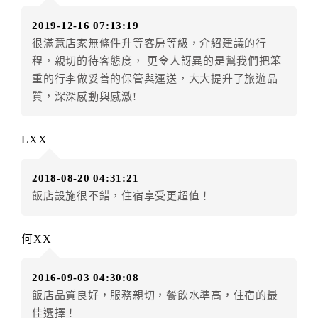
房者應補足差額。（限原訂飯店）
2019-12-16 07:13:19
訂單異動後，訂單費用總計小於原訂單費用總計時，訂
很滿意店家無條件升等客房等級，介紹建議的行
房者不得要求退其差額。（限原訂飯店）
程，親切的待客態度， 更令人訝異的是幫我們把笨
五、保留住宿權益(保留住房)
重的行李做妥善的保管與運送，大大提升了旅遊品
．訂房者因故辦理訂單異動，本飯店可接受
保留住宿金
質，深深感動與感激!
額3個月
限原訂飯店），異動完成後不得辦理取消退款。
（提出申辦日為保留起算日）
LXX
．訂房者使用「保留住宿金額」時，請注意！為避免飯
店客滿，敬請及早計畫，如逾時未提出申辦，視同無條
2018-08-20 04:31:21
件放棄訂單（住宿權益）。 （限原訂飯店使用）
飯店設施很不錯，住宿享受更超值！
．每筆訂單異動限定乙次，限原訂飯店，異動完成後不
得辦理取消退款。
．訂單異動後，訂單費用總計大於原訂單費用總計時，
何XX
訂房者應補足差額。 限原訂飯店
．訂單異動後，訂單費用總計小於原訂單費用總計時，
2016-09-03 04:30:08
訂房者不得要求退其差額。限原訂飯店
飯店品質良好，服務親切，餐飲水準高，住宿的最
六、取消訂單
佳選擇！