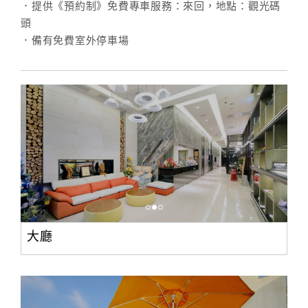
．提供《預約制》免費專車服務：來回，地點：觀光碼
頭
．備有免費室外停車場
訂
房
Q&A
國
旅
卡
訂
房
大廳
請
款
收
據