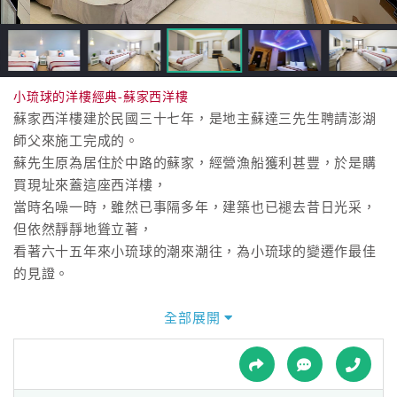
接
跟
飯
店
訂
小琉球的洋樓經典-蘇家西洋樓
房
蘇家西洋樓建於民國三十七年，是地主蘇達三先生聘請澎湖
HOT
師父來施工完成的。
蘇先生原為居住於中路的蘇家，經營漁船獲利甚豐，於是購
買現址來蓋這座西洋樓，
特
當時名噪一時，雖然已事隔多年，建築也已褪去昔日光采，
色
但依然靜靜地聳立著，
民
看著六十五年來小琉球的潮來潮往，為小琉球的變遷作最佳
宿
的見證。
全部展開
建築素材與風格
全
蘇家西洋樓的建築結合巴洛克建築模式與閩南模式的風格，
球
以本地隨處可見的咾咕石為主體結構，佐以白灰拌泥土、
租
車
洗石子完成整體面觀，內部樓板與樓梯均為木造，