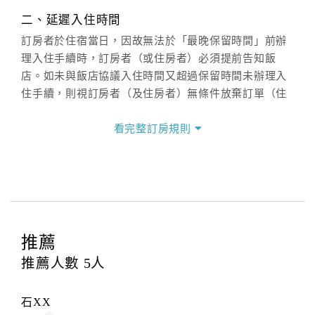
(07)9682715 。
二、延遲入住時間
訂房者於住宿當日，因故無法於「最晚保留時間」前辦
理入住手續時，訂房者（或住房者）必須提前告知飯
店。如未與飯店協議入住時間又超過保留時間未辦理入
住手續，則視訂房者（及住房者）無條件放棄訂單（住
宿權益）。
看完整訂房規則
三、退房手續(Check out)
本飯店退房時間(Check-out)為 （
11：00前
），訂房者
與飯店之其他交易﹝如續住、加床、餐費、小費、電話
費...等﹞所發生之費用，必須與飯店現場結清。
四、訂單異動
訂房者應於
入住前11日
（不含入住當日）提出申辦，如
推薦
未提出申辦不得異動訂單。
推薦人數
5
人
每筆訂單異動限定
乙
次，限原訂飯店，異動完成後不得
辦理取消退款。
石XX
訂單異動後，訂單費用總計大於原訂單費用總計時，訂