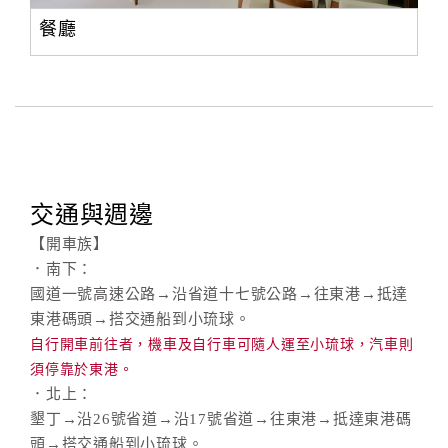
旅
伴
餐廳
計
劃
商
品
宣
交通與週邊
傳
【開車族】
．南下：
國道一號高速公路→沿省道十七號公路→往東港→抵達
東港碼頭→搭交通船到小琉球。
自行開車前往者，機車及自行車可隨人運至小琉球，汽車則
須停靠於東港。
．北上：
墾丁→沿26號省道→沿17號省道→往東港→抵達東港碼
頭→搭交通船到小琉球。