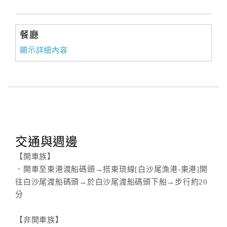
訂
餐廳
房
顯示詳細內容
Q&A
國
旅
卡
訂
交通與週邊
房
【開車族】
．開車至東港渡船碼頭→搭東琉線[白沙尾漁港-東港]開
請
往白沙尾渡船碼頭→於白沙尾渡船碼頭下船→步行約20
款
分
收
據
【非開車族】