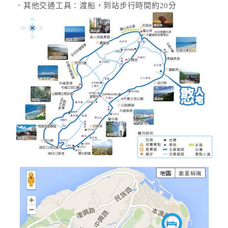
．其他交通工具：渡船，到站步行時間約20分
合
作
提
案
飯
店
合
作
廠
商
合
作