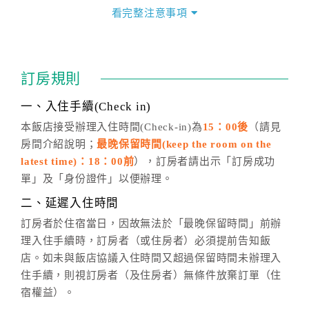
價」之當日價格為標準。
看完整注意事項
四、訂單異動
訂房成功後，訂房者如需異動內容，須於住房前在四方
通行「客服聯絡單」提出申辦，四方通行
恕不接受以電
訂房規則
話方式異動
訂單。
※非客服時間之申辦異動，皆為次日計算及辦理。
一、入住手續(Check in)
五、客服時間
本飯店接受辦理入住時間(Check-in)為
15：00後
（請見
房間介紹說明；
最晚保留時間(keep the room on the
週一至週日，上午9:00～晚上6:00
latest time)：18：00前
），訂房者請出示「訂房成功
六、聯絡方式
單」及「身份證件」以便辦理。
週一至週日：
客服聯絡單
、
LINE@
、電話：
二、延遲入住時間
(07)9682715 。
訂房者於住宿當日，因故無法於「最晚保留時間」前辦
理入住手續時，訂房者（或住房者）必須提前告知飯
店。如未與飯店協議入住時間又超過保留時間未辦理入
住手續，則視訂房者（及住房者）無條件放棄訂單（住
宿權益）。