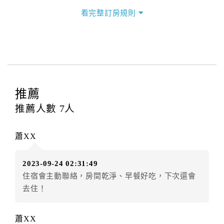
三、退房手續(Check out)
看完整訂房規則
本飯店退房時間(Check-out)為 （
11：00前
），訂房者
與飯店之其他交易﹝如續住、加床、餐費、小費、電話
費...等﹞所發生之費用，必須與飯店現場結清。
四、訂單異動
訂房者應於
入住前8日
（不含入住當日）提出申辦，如未
提出申辦不得異動訂單。
推薦
每筆訂單異動限定
乙
次，限原訂飯店，異動完成後不得
推薦人數
7
人
辦理取消退款。
訂單異動後，訂單費用總計大於原訂單費用總計時，訂
蕭XX
房者應補足差額。（限原訂飯店）
訂單異動後，訂單費用總計小於原訂單費用總計時，訂
2023-09-24 02:31:49
房者不得要求退其差額。（限原訂飯店）
住宿會主動聯絡，房間乾淨、早餐好吃，下次還會
五、保留住宿權益(保留住房)
去住！
．訂房者因故辦理訂單異動，本飯店可接受
保留住宿金
額3個月
限原訂飯店），異動完成後不得辦理取消退款。
蕭XX
（提出申辦日為保留起算日）