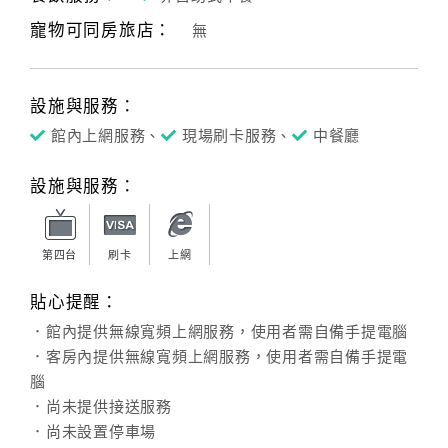
寵物可同房旅店：
無
客
服
聯
設施與服務：
絡
單
館內上網服務、
現場刷卡服務、
中餐廳
設施與服務：
Line
線
上
第四台
刷卡
上網
客
貼心提醒：
服
．館內提供無線寬頻上網服務，使用者需自備手提電腦
．客房內提供無線寬頻上網服務，使用者需自備手提電
紅
腦
利
．尚未提供接送服務
查
．尚未設置停車場
詢