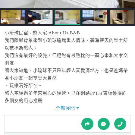
接
跟
飯
店
訂
小琉球民宿 - 憨人宅 About Us B&B
房
我們離鄉背景來到小琉球這塊重人情味、碧海藍天的樂土所
HOT
以被稱為憨人。
我們沒有最好的設施，但絕對有最熱枕的一顆心來和大家交
朋友
特
讓大家知道，小琉球不只是年輕人喜愛滴地方，也是爸媽帶
色
著小朋友一起享受大自然
民
、玩樂滴好所在。
宿
憨人宅經過多年來用心的經營，已在網路PPT屏東版獲得許
多網友的用心推薦
歡迎來到小琉球。
全部展開
全
不管是熱血年輕的夥伴們，溫馨歡樂的家庭族群，憨人宅的
球
用心服務，
租
車
讓您小琉球之旅留下難忘的回憶。