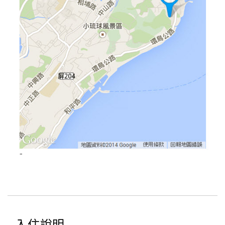
旅
伴
計
劃
商
品
宣
傳
入住說明