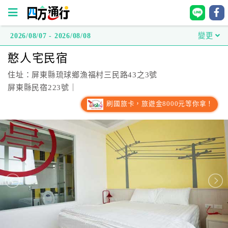
2026/08/07 - 2026/08/08
變更
四
憨人宅民宿
方
通
住址：屏東縣琉球鄉漁福村三民路43之3號
行
屏東縣民宿223號｜
訂
刷國旅卡，旅遊金8000元等你拿！
房
台
灣
訂
房
直