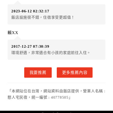
．訂房者使用「保留住宿金額」時，請注意！為避免飯
2023-06-12 02:32:17
店客滿，敬請及早計畫，如逾時未提出申辦，視同無條
飯店設施很不錯，住宿享受更超值！
件放棄訂單（住宿權益）。 （限原訂飯店使用）
．每筆訂單異動限定乙次，限原訂飯店，異動完成後不
得辦理取消退款。
賴XX
．訂單異動後，訂單費用總計大於原訂單費用總計時，
訂房者應補足差額。 限原訂飯店
2017-12-27 07:30:39
．訂單異動後，訂單費用總計小於原訂單費用總計時，
環境舒適，非常適合有小孩的家庭前往入住。
訂房者不得要求退其差額。限原訂飯店
六、取消訂單
我要推薦
更多推薦內容
訂房者因故取消訂單辦理退款，依下列標準申辦：
◎住房日14天前辦理者，訂單費用扣除總計0%為手續費
◎住房日7天前辦理者，訂單費用扣除總計25%為手續費
「本網站位在台灣，網站資料由飯店提供，營業人名稱 :
◎住房日4天前辦理者，訂單費用扣除總計60%為手續費
憨人宅民宿，統一編號 : 40778505」
◎住房日1天前辦理者，訂單費用扣除總計100%為手續
費
◎住房日當日辦理者，訂單費用扣除總計100%為手續費