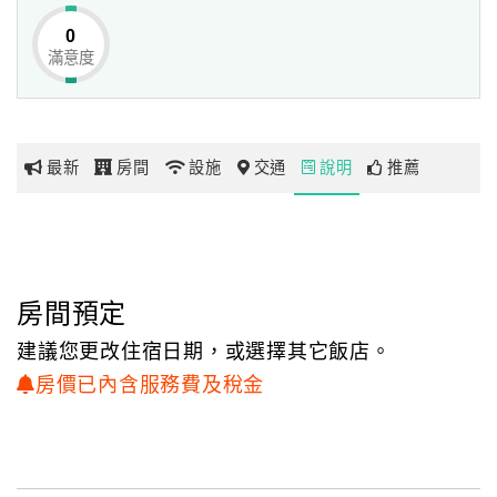
0
滿意度
網
紅
帶
你
最新
房間
設施
交通
說明
推薦
玩
玩
樂
地
房間預定
圖
建議您更改住宿日期，或選擇其它飯店。
顧
房價已內含服務費及稅金
客
服
務