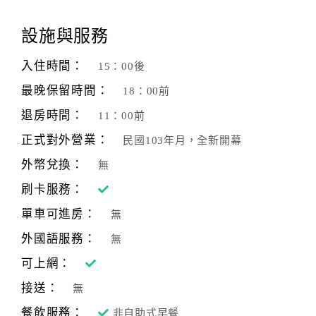
顧
設施與服務
客
滿
入住時間：
15：00後
意
最晚保留時間：
18：00前
度
退房時間：
11：00前
正式對外營業：
民國103年月，全新開幕
訂
單
外幣兌換：
無
管
刷卡服務：
理
單車可進房：
無
外國語服務：
無
會
員
可上網：
帳
接送：
無
戶
餐飲服務：
非自助式早餐