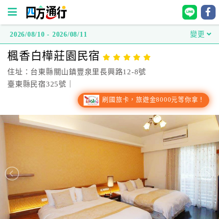
2026/08/10 - 2026/08/11
變更
四
楓香白樺莊園民宿
方
通
住址：台東縣關山鎮豐泉里長興路12-8號
行
臺東縣民宿325號｜
訂
刷國旅卡，旅遊金8000元等你拿！
房
台
灣
訂
房
直