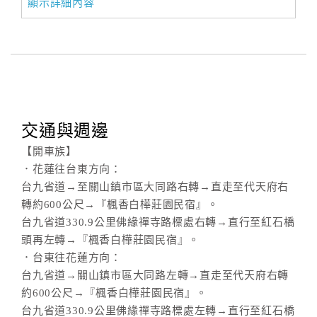
顯示詳細內容
合
作
提
案
飯
交通與週邊
店
合
【開車族】
作
．花蓮往台東方向：
台九省道→至關山鎮市區大同路右轉→直走至代天府右
轉約600公尺→『楓香白樺莊園民宿』。
廠
台九省道330.9公里佛緣禪寺路標處右轉→直行至紅石橋
商
頭再左轉→『楓香白樺莊園民宿』。
合
．台東往花蓮方向：
作
台九省道→關山鎮市區大同路左轉→直走至代天府右轉
約600公尺→『楓香白樺莊園民宿』。
台九省道330.9公里佛緣禪寺路標處左轉→直行至紅石橋