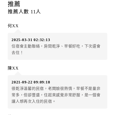
提出申辦不得異動訂單。
推薦
每筆訂單異動限定
乙
次，限原訂飯店，異動完成後不得
推薦人數
11
人
辦理取消退款。
訂單異動後，訂單費用總計大於原訂單費用總計時，訂
何XX
房者應補足差額。（限原訂飯店）
訂單異動後，訂單費用總計小於原訂單費用總計時，訂
2025-03-31 02:32:13
房者不得要求退其差額。（限原訂飯店）
住宿會主動聯絡，房間乾淨、早餐好吃，下次還會
五、保留住宿權益(保留住房)
去住！
．訂房者因故辦理訂單異動，本飯店可接受
保留住宿金
額3個月
限原訂飯店），異動完成後不得辦理取消退款。
陳XX
（提出申辦日為保留起算日）
．訂房者使用「保留住宿金額」時，請注意！為避免飯
2021-09-22 09:09:18
店客滿，敬請及早計畫，如逾時未提出申辦，視同無條
很乾淨溫馨的民宿，老闆娘很熱情，早餐不是量非
件放棄訂單（住宿權益）。 （限原訂飯店使用）
常多，但卻豐盛，住起來感覺非常舒服，是一個會
．每筆訂單異動限定乙次，限原訂飯店，異動完成後不
讓人想再次入住的民宿。
得辦理取消退款。
．訂單異動後，訂單費用總計大於原訂單費用總計時，