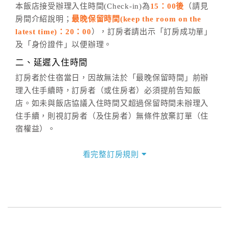
五、客服時間
本飯店接受辦理入住時間(Check-in)為
15：00後
（請見
房間介紹說明；
最晚保留時間(keep the room on the
週一至週日，上午9:00～晚上6:00
latest time)：20：00
），訂房者請出示「訂房成功單」
六、聯絡方式
及「身份證件」以便辦理。
週一至週日：
客服聯絡單
、
LINE@
、電話：
二、延遲入住時間
(07)9682715 。
訂房者於住宿當日，因故無法於「最晚保留時間」前辦
理入住手續時，訂房者（或住房者）必須提前告知飯
店。如未與飯店協議入住時間又超過保留時間未辦理入
住手續，則視訂房者（及住房者）無條件放棄訂單（住
宿權益）。
三、退房手續(Check out)
看完整訂房規則
本飯店退房時間(Check-out)為 （
11：00前
），訂房者
與飯店之其他交易﹝如續住、加床、餐費、小費、電話
費...等﹞所發生之費用，必須與飯店現場結清。
四、訂單異動
訂房者應於
入住前8日
（不含入住當日）提出申辦，如未