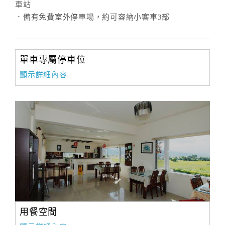
車站
．備有免費室外停車場，約可容納小客車3部
訂
房
Q&A
單車專屬停車位
顯示詳細內容
國
旅
卡
訂
房
請
款
收
用餐空間
據