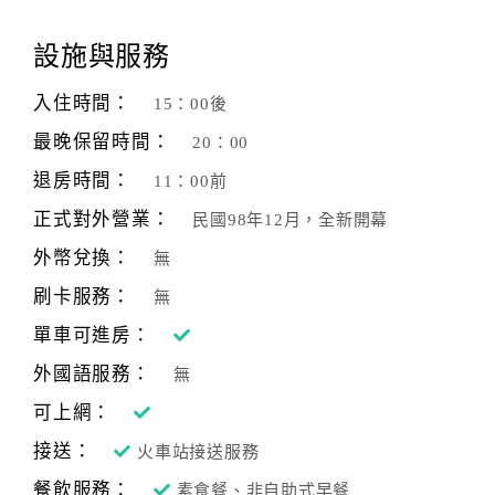
顧
設施與服務
客
滿
入住時間：
15：00後
意
最晚保留時間：
20：00
度
退房時間：
11：00前
正式對外營業：
民國98年12月，全新開幕
訂
單
外幣兌換：
無
管
刷卡服務：
無
理
單車可進房：
外國語服務：
無
會
員
可上網：
帳
接送：
火車站接送服務
戶
餐飲服務：
素食餐、非自助式早餐