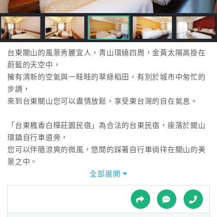
接
跟
飯
店
訂
台東關山的風景秀麗宜人，青山環繞四周，金黃太陽高掛在
房
蔚藍的天空中，
HOT
擁有清新的空氣與一畦畦的翠綠稻田，有別於城市中匆忙的
步調，
來到台東關山您可以盡情放鬆，享受東台灣的自在氣息。
特
色
「台東楓香白樺莊園民宿」為合法的台東民宿，座落於關山
民
環鎮自行車道旁，
宿
您可以伴隨涼爽的微風，悠閒的踩著自行車徜徉在關山的美
景之中。
前方可一覽關山鎮的全景，可遠眺海洋山脈，
全部展開
全
悠閒的坐在「楓香白樺莊園民宿」裡，
球
透過窗外看見遠處的山脈和一望無際的農田，隨著時間的變
租
車
化，