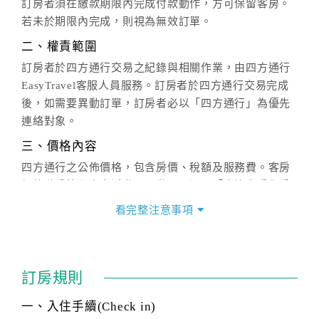
訂房者須在繳款期限內完成付款動作，方可保留客房。
若未於期限內完成，則視為無效訂單。
二、權責範圍
訂房者於四方通行交易之紀錄與相關作業，由四方通行
EasyTravel客服人員服務。訂房者於四方通行交易完成
後，如需要異動訂單，訂房者必以「四方通行」為優先
連絡對象。
三、價格內容
四方通行之公佈價格，包含房價、稅額及服務費。客房
價格隨季節及人文活動而異動，以選項「查詢空房與房
價」之當日價格為標準。
看完整注意事項
四、訂單異動
訂房成功後，訂房者如需異動內容，須於住房前在四方
通行「客服聯絡單」提出申辦，四方通行
恕不接受以電
訂房規則
話方式異動
訂單。
※非客服時間之申辦異動，皆為次日計算及辦理。
一、入住手續(Check in)