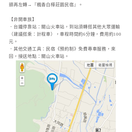
旅
頭再左轉→『楓香白樺莊園民宿』。
伴
計
【非開車族】
劃
．台鐵停靠站：關山火車站，到站須轉搭其他大眾運輸
（建議搭乘：計程車），車程時間約6分鐘，費用約100
元。
商
．其他交通工具：民宿《預約制》免費專車服務，來
品
宣
回，接送地點：關山火車站。
傳