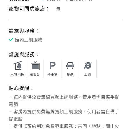
寵物可同房旅店：
無
客
服
聯
設施與服務：
絡
單
館內上網服務
設施與服務：
Line
線
上
木質地板
第四台
停車場
接送
上網
客
貼心提醒：
服
．館內提供免費無線寬頻上網服務，使用者需自備手提
電腦
紅
．客房內提供免費無線寬頻上網服務，使用者需自備手
利
提電腦
查
．提供《預約制》免費專車服務：來回，地點：關山火
詢