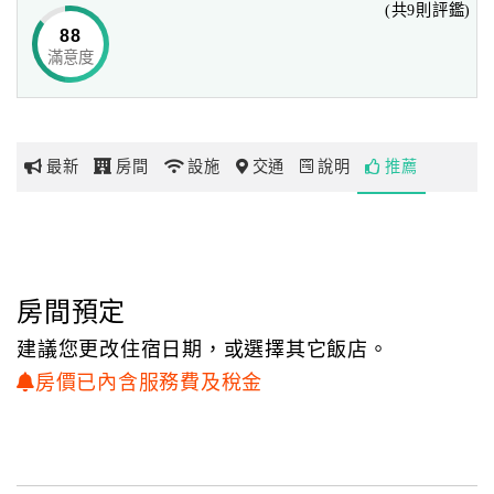
(共9則評鑑)
滿天的彩霞換上黑夜裡的星斗，美麗的景緻盡收眼底。
88
滿意度
網
累了可以在歐式典雅的房間內，伴著窗外美妙的大自然音
紅
樂，
帶
放鬆的進入香甜的夢中，清晨在清脆的小鳥歌聲中清醒，
你
這都是在熱鬧的城市中無法體驗的生活。
最新
房間
設施
交通
說明
推薦
玩
玩
樂
地
房間預定
圖
建議您更改住宿日期，或選擇其它飯店。
顧
房價已內含服務費及稅金
客
服
務