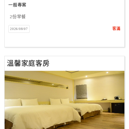
一般專案
2份早餐
訂
房
客滿
2026/08/07
Q&A
國
旅
溫馨家庭客房
卡
訂
房
請
款
收
據