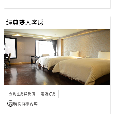
客
服
經典雙人客房
聯
絡
單
Line
線
上
客
服
查詢空房與房價
電話訂房
紅
利
房間詳細內容
查
詢