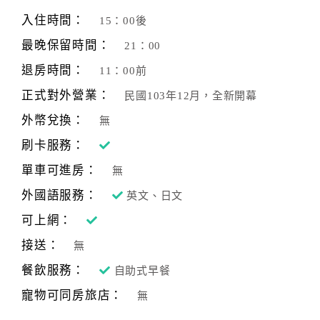
旅
伴
入住時間：
15：00後
計
最晚保留時間：
21：00
劃
退房時間：
11：00前
正式對外營業：
民國103年12月，全新開幕
商
品
外幣兌換：
無
宣
刷卡服務：
傳
單車可進房：
無
外國語服務：
英文、日文
可上網：
接送：
無
餐飲服務：
自助式早餐
寵物可同房旅店：
無