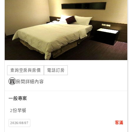
顧
客
滿
意
度
訂
單
查詢空房與房價
電話訂房
管
理
房間詳細內容
一般專案
會
員
2份早餐
帳
戶
客滿
2026/08/07