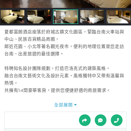
接
跟
飯
店
訂
夏都富朗酒店座落於府城古蹟文化園區，緊臨台南火車站與
房
中山、民族百貨精品商圈，
HOT
鄰近花園、小北等著名觀光夜市，便利的地理位置是您走訪
台南、出差旅遊的最佳選擇。
特
特聘知名設計團隊規劃，打造巴洛克式的建築風格，
色
融合台南文藝術文化及設計元素，風格獨特中又帶有溫馨與
民
熱情，
宿
共擁有54間豪華客房，提供您便捷舒適的商旅需求。
全部展開
全
球
租
車