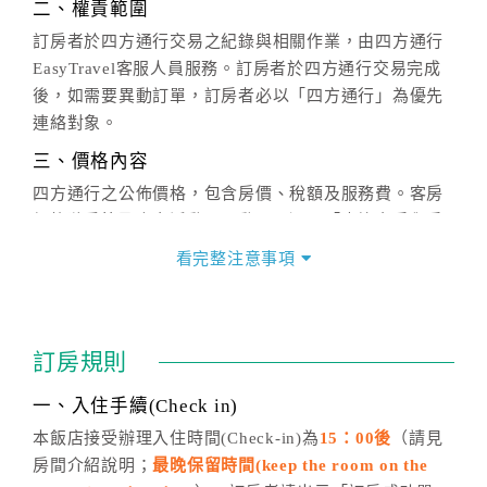
二、權責範圍
訂房者於四方通行交易之紀錄與相關作業，由四方通行
EasyTravel客服人員服務。訂房者於四方通行交易完成
後，如需要異動訂單，訂房者必以「四方通行」為優先
連絡對象。
三、價格內容
四方通行之公佈價格，包含房價、稅額及服務費。客房
價格隨季節及人文活動而異動，以選項「查詢空房與房
價」之當日價格為標準。
看完整注意事項
四、訂單異動
訂房成功後，訂房者如需異動內容，須於住房前在四方
通行「客服聯絡單」提出申辦，四方通行
恕不接受以電
訂房規則
話方式異動
訂單。
※非客服時間之申辦異動，皆為次日計算及辦理。
一、入住手續(Check in)
五、客服時間
本飯店接受辦理入住時間(Check-in)為
15：00後
（請見
房間介紹說明；
最晚保留時間(keep the room on the
週一至週日，上午9:00～晚上6:00