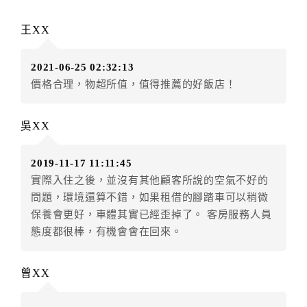
辦理取消退款。
訂單異動後，訂單費用總計大於原訂單費用總計時，訂
王XX
房者應補足差額。（限原訂飯店）
訂單異動後，訂單費用總計小於原訂單費用總計時，訂
2021-06-25 02:32:13
房者不得要求退其差額。（限原訂飯店）
價格合理，物超所值，值得推薦的好飯店！
五、保留住宿權益(保留住房)
．訂房者因故辦理訂單異動，本飯店可接受
保留住宿金
吳XX
額12個月
限原訂飯店），異動完成後不得辦理取消退
款。（提出申辦日為保留起算日）
2019-11-17 11:11:45
．訂房者使用「保留住宿金額」時，請注意！為避免飯
實際入住之後，並沒有其他顧客所說的空氣不好的
店客滿，敬請及早計畫，如逾時未提出申辦，視同無條
問題，環境還算不錯，如果租借的腳踏車可以稍微
件放棄訂單（住宿權益）。 （限原訂飯店使用）
保養會更好，車體其實已經歪掉了。 客房服務人員
．每筆訂單異動限定乙次，限原訂飯店，異動完成後不
態度都很棒，有機會會在回來。
得辦理取消退款。
．訂單異動後，訂單費用總計大於原訂單費用總計時，
訂房者應補足差額。 限原訂飯店
曾XX
．訂單異動後，訂單費用總計小於原訂單費用總計時，
訂房者不得要求退其差額。限原訂飯店