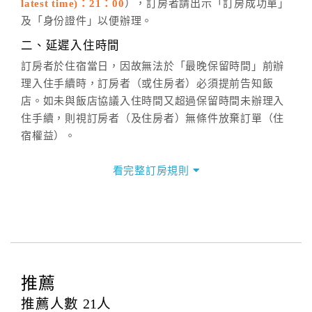
latest time)：21：00
），訂房者請出示「訂房成功單」
六、聯絡方式
及「身份證件」以便辦理。
週一至週日：
客服聯絡單
、
LINE@
、電話：
二、延遲入住時間
(07)9682715 。
訂房者於住宿當日，因故無法於「最晚保留時間」前辦
理入住手續時，訂房者（或住房者）必須提前告知飯
店。如未與飯店協議入住時間又超過保留時間未辦理入
住手續，則視訂房者（及住房者）無條件放棄訂單（住
宿權益）。
三、退房手續(Check out)
看完整訂房規則
本飯店退房時間(Check-out)為 （
11：00前
），訂房者
與飯店之其他交易﹝如續住、加床、餐費、小費、電話
費...等﹞所發生之費用，必須與飯店現場結清。
四、訂單異動
訂房者應於
入住前2日
（不含入住當日）提出申辦，如未
提出申辦不得異動訂單。
推薦
每筆訂單異動限定
乙
次，限原訂飯店，異動完成後不得
推薦人數
21
人