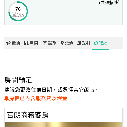
(共6則評鑑)
76
滿意度
網
紅
帶
你
最新
房間
設施
交通
說明
推薦
玩
玩
樂
地
房間預定
圖
建議您更改住宿日期，或選擇其它飯店。
顧
房價已內含服務費及稅金
客
服
富朗商務客房
務