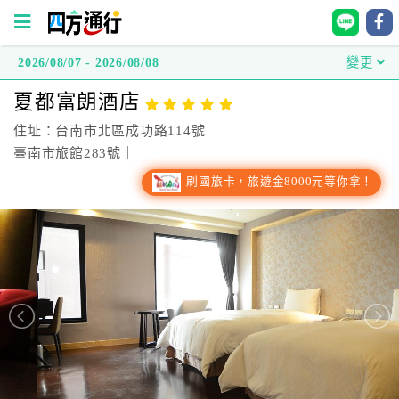
2026/08/07 - 2026/08/08
變更
四
夏都富朗酒店
方
通
住址：台南市北區成功路114號
行
臺南市旅館283號｜
訂
刷國旅卡，旅遊金8000元等你拿！
房
台
灣
訂
房
直