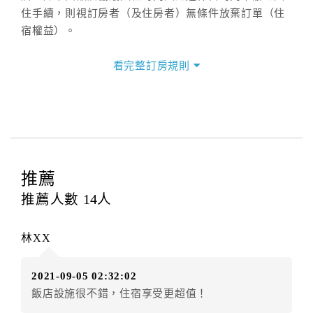
住手續，則視訂房者（及住房者）無條件放棄訂單（住
宿權益）。
三、退房手續(Check out)
看完整訂房規則
本飯店退房時間(Check-out)為 （
11：00前
），訂房者
與飯店之其他交易﹝如續住、加床、餐費、小費、電話
費...等﹞所發生之費用，必須與飯店現場結清。
四、訂單異動
訂房者應於
入住前8日
（不含入住當日）提出申辦，如未
提出申辦不得異動訂單。
推薦
每筆訂單異動限定
乙
次，限原訂飯店，異動完成後不得
推薦人數
14
人
辦理取消退款。
訂單異動後，訂單費用總計大於原訂單費用總計時，訂
林XX
房者應補足差額。（限原訂飯店）
訂單異動後，訂單費用總計小於原訂單費用總計時，訂
2021-09-05 02:32:02
房者不得要求退其差額。（限原訂飯店）
飯店設施很不錯，住宿享受更超值！
五、保留住宿權益(保留住房)