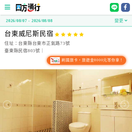
2026/08/07 - 2026/08/08
變更
四
台東威尼斯民宿
方
通
住址：台東縣台東市正氣路73號
行
臺東縣民宿803號｜
訂
刷國旅卡，旅遊金8000元等你拿！
房
台
灣
訂
房
直