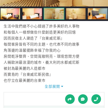
接
跟
飯
店
訂
生活中我們總不小心錯過了許多美好的人事物
房
和每個人一樣想做些什麼創造更美好的回憶
HOT
因而民宿主人建造了『台東威尼斯』
每間客房皆有不同的主題，也代表不同的故事
角落邊的溫馨擺飾幸福了你我的心
特
房間乾淨整齊、空間寬敞明亮、環境悠閒方便
色
人稱歐洲最浪漫的城市，義大利的水都威尼斯
民
被封為最美麗的人造都市
宿
而寶島的『台東威尼斯民宿』
也佇立在最美麗的台東市
『台東威尼斯民宿』位居交通方便的台東市區
全部展開
全
無論是特色小吃、名產
球
超人氣美食、著名的台東景點，近在咫尺
租
車
到台東住宿首選，非台東威尼斯莫屬！