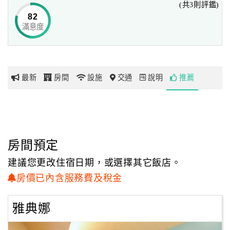
(共3則評鑑)
82
滿意度
網
紅
帶
你
最新
房間
設施
交通
說明
推薦
玩
玩
樂
地
房間預定
圖
建議您更改住宿日期，或選擇其它飯店。
顧
房價已內含服務費及稅金
客
服
雅典娜
務