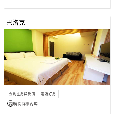
客
服
巴洛克
聯
絡
單
Line
線
上
客
服
查詢空房與房價
電話訂房
紅
利
房間詳細內容
查
詢