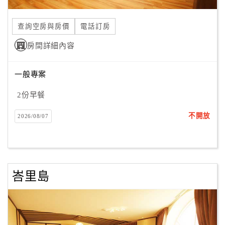
合
作
查詢空房與房價
電話訂房
提
房間詳細內容
案
一般專案
飯
店
2份早餐
合
不開放
2026/08/07
作
廠
商
峇里島
合
作