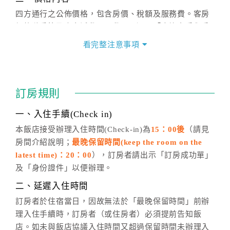
四方通行之公佈價格，包含房價、稅額及服務費。客房
價格隨季節及人文活動而異動，以選項「查詢空房與房
價」之當日價格為標準。
看完整注意事項
四、訂單異動
訂房成功後，訂房者如需異動內容，須於住房前在四方
通行「客服聯絡單」提出申辦，四方通行
恕不接受以電
訂房規則
話方式異動
訂單。
※非客服時間之申辦異動，皆為次日計算及辦理。
一、入住手續(Check in)
五、客服時間
本飯店接受辦理入住時間(Check-in)為
15：00後
（請見
房間介紹說明；
最晚保留時間(keep the room on the
週一至週日，上午9:00～晚上6:00
latest time)：20：00
），訂房者請出示「訂房成功單」
六、聯絡方式
及「身份證件」以便辦理。
週一至週日：
客服聯絡單
、
LINE@
、電話：
二、延遲入住時間
(07)9682715 。
訂房者於住宿當日，因故無法於「最晚保留時間」前辦
理入住手續時，訂房者（或住房者）必須提前告知飯
店。如未與飯店協議入住時間又超過保留時間未辦理入