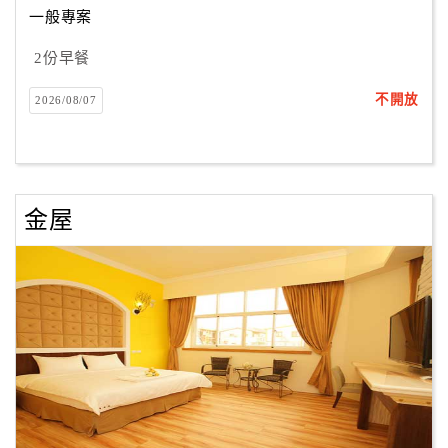
一般專案
2份早餐
訂
房
不開放
2026/08/07
Q&A
國
旅
金屋
卡
訂
房
請
款
收
據