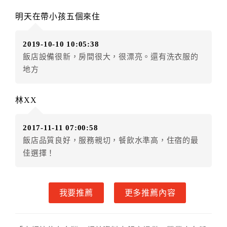
．訂房者因故辦理訂單異動，本飯店可接受
保留住宿金
明天在帶小孩五個來住
額3個月
限原訂飯店），異動完成後不得辦理取消退款。
（提出申辦日為保留起算日）
2019-10-10 10:05:38
．訂房者使用「保留住宿金額」時，請注意！為避免飯
飯店設備很新，房間很大，很漂亮。還有洗衣服的
店客滿，敬請及早計畫，如逾時未提出申辦，視同無條
地方
件放棄訂單（住宿權益）。 （限原訂飯店使用）
．每筆訂單異動限定乙次，限原訂飯店，異動完成後不
得辦理取消退款。
林XX
．訂單異動後，訂單費用總計大於原訂單費用總計時，
訂房者應補足差額。 限原訂飯店
2017-11-11 07:00:58
．訂單異動後，訂單費用總計小於原訂單費用總計時，
飯店品質良好，服務親切，餐飲水準高，住宿的最
訂房者不得要求退其差額。限原訂飯店
佳選擇！
六、取消訂單
訂房者因故取消訂單辦理退款，依下列標準申辦：
我要推薦
更多推薦內容
◎住房日7天前辦理者，訂單費用扣除總計0%為手續費
◎住房日4天前辦理者，訂單費用扣除總計25%為手續費
◎住房日1天前辦理者，訂單費用扣除總計45%為手續費