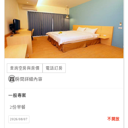
顧
客
滿
意
度
訂
單
查詢空房與房價
電話訂房
管
理
房間詳細內容
一般專案
會
員
2份早餐
帳
戶
不開放
2026/08/07