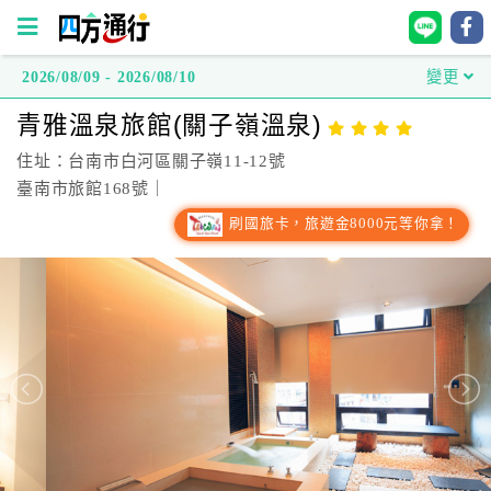
2026/08/09 - 2026/08/10
變更
四
青雅溫泉旅館(關子嶺溫泉)
方
通
住址：台南市白河區關子嶺11-12號
行
臺南市旅館168號｜
訂
刷國旅卡，旅遊金8000元等你拿！
房
台
灣
訂
房
直