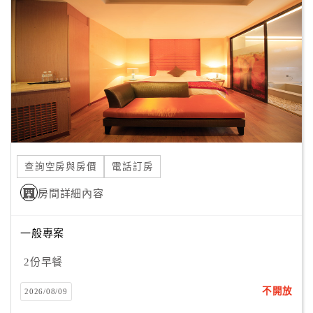
顧
客
滿
意
度
訂
單
查詢空房與房價
電話訂房
管
理
房間詳細內容
一般專案
會
員
2份早餐
帳
戶
不開放
2026/08/09