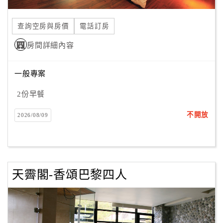
合
作
查詢空房與房價
電話訂房
提
房間詳細內容
案
一般專案
飯
店
2份早餐
合
不開放
2026/08/09
作
廠
商
天霽閣-香頌巴黎四人
合
作