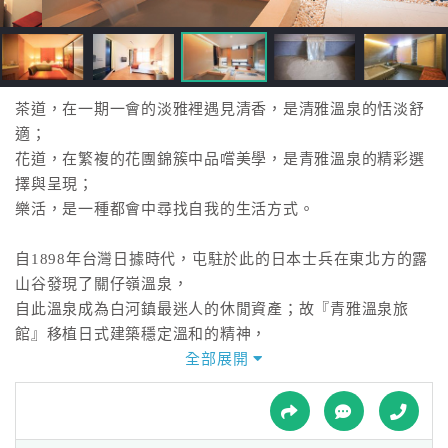
接
跟
飯
店
訂
茶道，在一期一會的淡雅裡遇見清香，是清雅溫泉的恬淡舒
房
適；
HOT
花道，在繁複的花團錦簇中品嚐美學，是青雅溫泉的精彩選
擇與呈現；
樂活，是一種都會中尋找自我的生活方式。
特
色
自1898年台灣日據時代，屯駐於此的日本士兵在東北方的露
民
山谷發現了關仔嶺溫泉，
宿
自此溫泉成為白河鎮最迷人的休閒資產；故『青雅溫泉旅
館』移植日式建築穩定溫和的精神，
大量使用木質與璞石的和風色調沉澱都市人的紛亂，泥漿溫
全部展開
全
泉養生美容的時尚空間，
球
非『青雅溫泉旅館』莫屬。
租
車