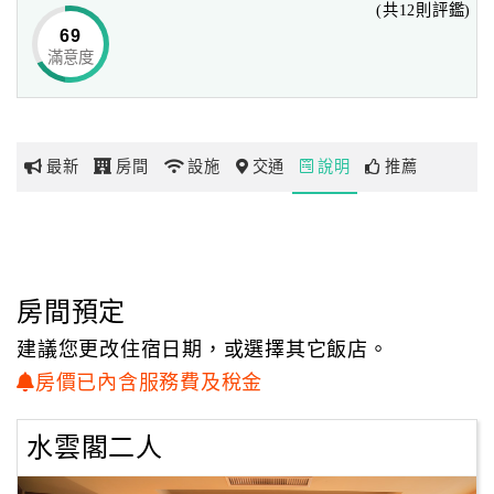
(共12則評鑑)
69
滿意度
網
紅
帶
你
最新
房間
設施
交通
說明
推薦
玩
玩
樂
地
房間預定
圖
建議您更改住宿日期，或選擇其它飯店。
顧
房價已內含服務費及稅金
客
服
水雲閣二人
務