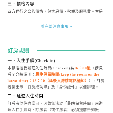
三、價格內容
四方通行之公佈價格，包含房價、稅額及服務費。客房
價格隨季節及人文活動而異動，以選項「查詢空房與房
價」之當日價格為標準。
看完整注意事項
四、訂單異動
訂房成功後，訂房者如需異動內容，須於住房前在四方
通行「客服聯絡單」提出申辦，四方通行
恕不接受以電
訂房規則
話方式異動
訂單。
※非客服時間之申辦異動，皆為次日計算及辦理。
一、入住手續(Check in)
五、客服時間
本飯店接受辦理入住時間(Check-in)為
16：00後
（請見
房間介紹說明；
最晚保留時間(keep the room on the
週一至週日，上午9:00～晚上6:00
latest time)：18：00（延後入房請電話通知）
），訂房
六、聯絡方式
者請出示「訂房成功單」及「身份證件」以便辦理。
週一至週日：
客服聯絡單
、
LINE@
、電話：
二、延遲入住時間
(07)9682715 。
訂房者於住宿當日，因故無法於「最晚保留時間」前辦
理入住手續時，訂房者（或住房者）必須提前告知飯