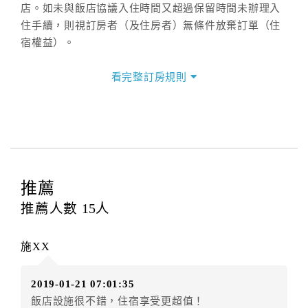
店。如未與飯店協議入住時間又超過保留時間未辦理入
住手續，則視訂房者（及住房者）無條件放棄訂單（住
宿權益）。
三、退房手續(Check out)
看完整訂房規則
本飯店退房時間(Check-out)為 （
11：00前
），訂房者
與飯店之其他交易﹝如續住、加床、餐費、小費、電話
費...等﹞所發生之費用，必須與飯店現場結清。
四、訂單異動
訂房者應於
入住前8日
（不含入住當日）提出申辦，如未
提出申辦不得異動訂單。
推薦
每筆訂單異動限定
乙
次，限原訂飯店，異動完成後不得
推薦人數
15
人
辦理取消退款。
訂單異動後，訂單費用總計大於原訂單費用總計時，訂
施XX
房者應補足差額。（限原訂飯店）
訂單異動後，訂單費用總計小於原訂單費用總計時，訂
2019-01-21 07:01:35
房者不得要求退其差額。（限原訂飯店）
飯店設施很不錯，住宿享受更超值！