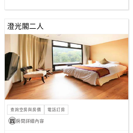
客
服
澄光閣二人
聯
絡
單
Line
線
上
客
服
查詢空房與房價
電話訂房
紅
利
房間詳細內容
查
詢