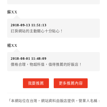
五、保留住宿權益(保留住房)
．訂房者因故辦理訂單異動，本飯店可接受
保留住宿金
蘇XX
額3個月
限原訂飯店），異動完成後不得辦理取消退款。
（提出申辦日為保留起算日）
2018-09-13 11:51:13
．訂房者使用「保留住宿金額」時，請注意！為避免飯
訂房網站的主動關心十分貼心！
店客滿，敬請及早計畫，如逾時未提出申辦，視同無條
件放棄訂單（住宿權益）。 （限原訂飯店使用）
．每筆訂單異動限定乙次，限原訂飯店，異動完成後不
楊XX
得辦理取消退款。
．訂單異動後，訂單費用總計大於原訂單費用總計時，
2018-08-01 11:48:09
訂房者應補足差額。 限原訂飯店
價格合理，物超所值，值得推薦的好飯店！
．訂單異動後，訂單費用總計小於原訂單費用總計時，
訂房者不得要求退其差額。限原訂飯店
六、取消訂單
我要推薦
更多推薦內容
訂房者因故取消訂單辦理退款，依下列標準申辦：
◎住房日7天前辦理者，訂單費用扣除總計0%為手續費
「本網站位在台灣，網站資料由飯店提供，營業人名稱 :
◎住房日4天前辦理者，訂單費用扣除總計25%為手續費
青雅溫泉旅館，統一編號 : 06579669」