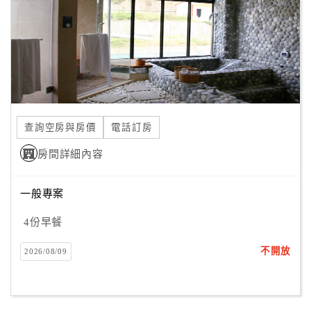
旅
伴
計
劃
商
品
查詢空房與房價
電話訂房
宣
傳
房間詳細內容
一般專案
4份早餐
不開放
2026/08/09