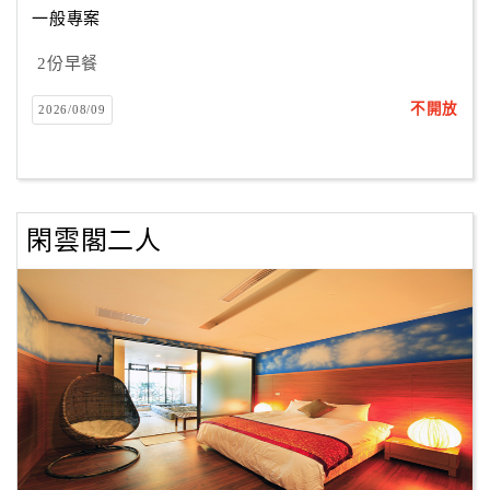
一般專案
2份早餐
訂
房
不開放
2026/08/09
Q&A
國
旅
閑雲閣二人
卡
訂
房
請
款
收
據