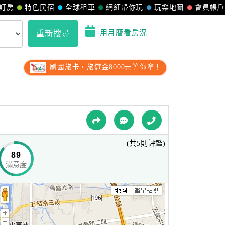
訂房
特色民宿
全球租車
網紅帶你玩
玩樂地圖
會員帳戶
用月曆看房況
重新搜尋
刷國旅卡，旅遊金8000元等你拿！
(共5則評鑑)
89
滿意度