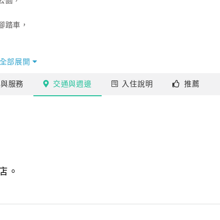
公園，
腳踏車，
全部展開
施
與服務
交通
與週邊
入住
說明
推薦
店。