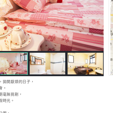
，拋開厭煩的日子，
會。
期毫無挑剔，
假時光。