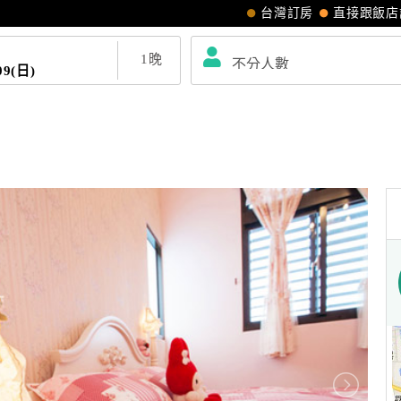
台灣訂房
直接跟飯店
1
晚
09(日)