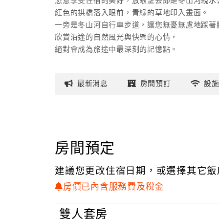
恣意享受住宿的美好，放眼望去即是冬山河親水
紅色的拱橋落入眼前，青綠的草地印入畫面。
一旁是冬山河自行車步道，讓您無憂無慮地踩著
欣賞沿途的自然風光與快樂的心情，
絕對會成為旅途中最深刻的記憶點。
我們期待著您的造訪，愛上『蜜糖民宿』，
愛上宜蘭這塊土地的自然遼闊山海美景，
最新
消息
房間
預訂
設
沉浸於宜蘭漫活悠閒、友善的氛圍裡。
房間預定
建議您更改住宿日期，或選擇其它飯
房價已內含服務費及稅金
雙人套房