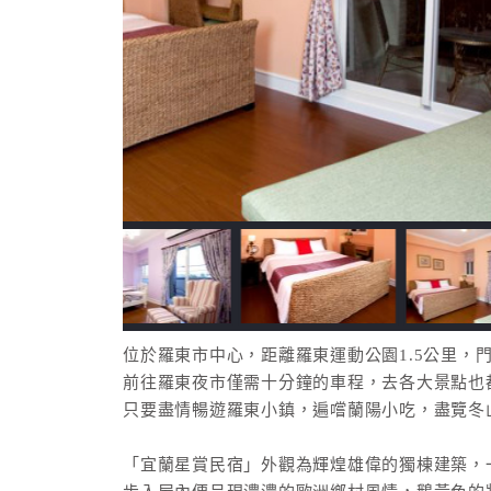
位於羅東市中心，距離羅東運動公園1.5公里，
前往羅東夜市僅需十分鐘的車程，去各大景點也
只要盡情暢遊羅東小鎮，遍嚐蘭陽小吃，盡覽冬
「宜蘭星賞民宿」外觀為輝煌雄偉的獨棟建築，