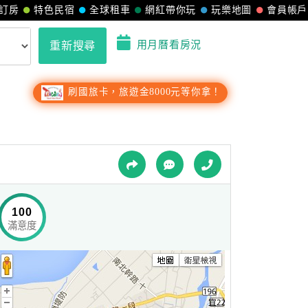
訂房
特色民宿
全球租車
網紅帶你玩
玩樂地圖
會員帳戶
用月曆看房況
重新搜尋
刷國旅卡，旅遊金8000元等你拿！
100
滿意度