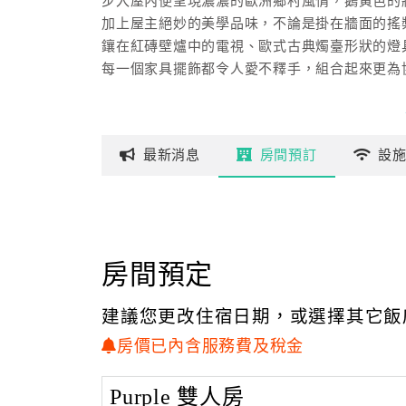
步入屋內便呈現濃濃的歐洲鄉村風情，鵝黃色的
加上屋主絕妙的美學品味，不論是掛在牆面的搖
鑲在紅磚壁爐中的電視、歐式古典燭臺形狀的燈
每一個家具擺飾都令人愛不釋手，組合起來更為
「宜蘭星賞民宿」房間空間寬敞明亮，民宿內部
依造不同的房型，創造不同的繽紛牆面色彩，紫
最新
消息
房間
預訂
設
每種色彩皆有不同特色與風情。搭配精巧可愛的
更顯溫馨宜人。您可以前往民宿的自家農場參觀
也可以靜靜坐在陽台上，伴著蘭陽暖和的陽光，
房間預定
建議您更改住宿日期，或選擇其它飯
房價已內含服務費及稅金
Purple 雙人房