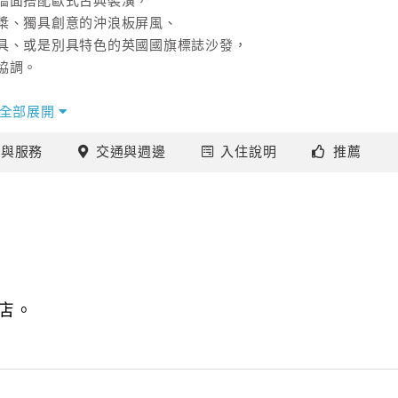
牆面搭配歐式古典裝潢，
槳、獨具創意的沖浪板屏風、
具、或是別具特色的英國國旗標誌沙發，
協調。
房間全面採用木質地板，
全部展開
色迷幻、綠色清新、黃色溫情，
施
與服務
交通
與週邊
入住
說明
推薦
白色鄉村風情傢俱與創意壁貼，
遊玩，或到宜蘭各處景點去踏遊，
悠遊徜徉在羅東小鎮。
店。