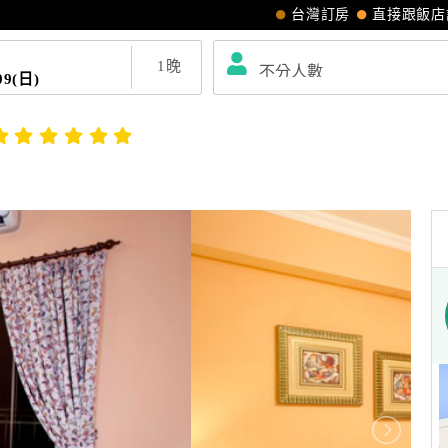
台灣訂房
直接跟飯店
1
晚
09(日)