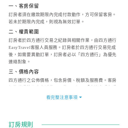
一、客房保留
訂房者須在繳款期限內完成付款動作，方可保留客房。
若未於期限內完成，則視為無效訂單。
二、權責範圍
訂房者於四方通行交易之紀錄與相關作業，由四方通行
EasyTravel客服人員服務。訂房者於四方通行交易完成
後，如需要異動訂單，訂房者必以「四方通行」為優先
連絡對象。
三、價格內容
四方通行之公佈價格，包含房價、稅額及服務費。客房
價格隨季節及人文活動而異動，以選項「查詢空房與房
價」之當日價格為標準。
看完整注意事項
四、訂單異動
訂房成功後，訂房者如需異動內容，須於住房前在四方
通行「客服聯絡單」提出申辦，四方通行
恕不接受以電
訂房規則
話方式異動
訂單。