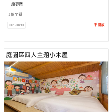
一般專案
2份早餐
訂
房
不開放
2026/08/10
Q&A
國
旅
庭園區四人主題小木屋
卡
訂
房
請
款
收
據