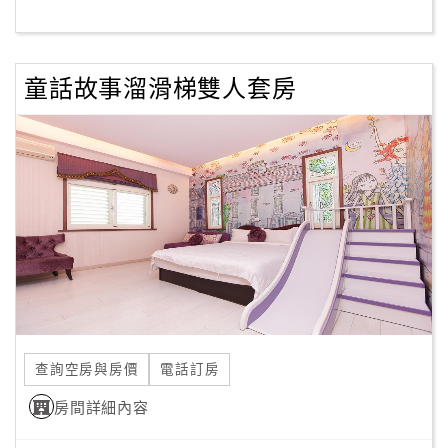
客
服
童話故事溜滑梯雙人套房
聯
絡
單
Line
線
上
客
服
查詢空房與房價
電話訂房
紅
利
房間詳細內容
查
詢