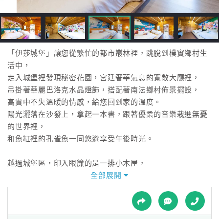
接
跟
飯
店
訂
「伊莎城堡」讓您從繁忙的都市叢林裡，跳脫到樸實鄉村生
房
活中，
HOT
走入城堡裡發現秘密花園，宮廷奢華氣息的寬敞大廳裡，
吊掛著華麗巴洛克水晶燈飾，搭配著南法鄉村佈景擺設，
高貴中不失溫暖的情感，給您回到家的溫度。
特
陽光灑落在沙發上，拿起一本書，跟著優柔的音樂栽進無憂
色
的世界裡，
民
和魚缸裡的孔雀魚一同悠遊享受午後時光。
宿
越過城堡區，印入眼簾的是一排小木屋，
遠離城市中的車水馬龍，享受一旁的寧靜鄉野，
全部展開
全
天空的藍襯托綠葉葡萄紫的飽滿，魚兒們在池中悠游著，泛
球
起漣漪驚動了水芙蓉，
租
車
微風徐徐吹來，空氣間瀰漫著咖啡香，坐在虅椅上欣賞將天