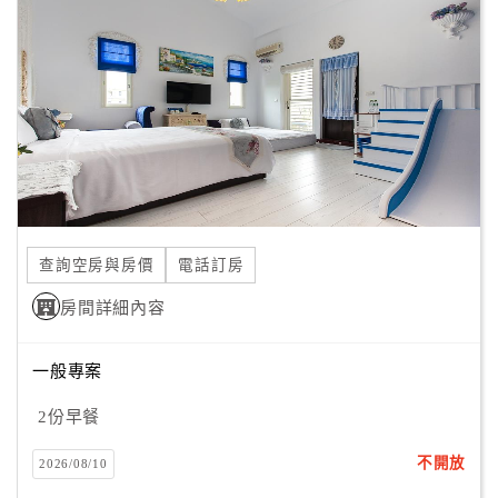
顧
客
滿
意
度
訂
單
查詢空房與房價
電話訂房
管
理
房間詳細內容
一般專案
會
員
2份早餐
帳
戶
不開放
2026/08/10