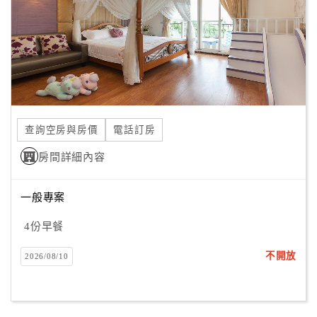
旅
伴
計
劃
商
品
查詢空房與房價
電話訂房
宣
傳
房間詳細內容
一般專案
4份早餐
不開放
2026/08/10