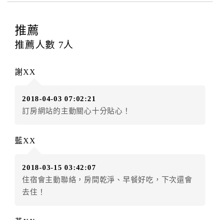
四、訂單異動
訂房者應於
入住前15日
（不含入住當日）提出申辦，如
推薦
未提出申辦不得異動訂單。
推薦人數
7
人
每筆訂單異動限定
乙
次，限原訂飯店，異動完成後不得
辦理取消退款。
謝XX
訂單異動後，訂單費用總計大於原訂單費用總計時，訂
房者應補足差額。（限原訂飯店）
2018-04-03 07:02:21
訂單異動後，訂單費用總計小於原訂單費用總計時，訂
訂房網站的主動關心十分貼心！
房者不得要求退其差額。（限原訂飯店）
五、保留住宿權益(保留住房)
藍XX
．訂房者因故辦理訂單異動，本飯店可接受
保留住宿金
額3個月
限原訂飯店），異動完成後不得辦理取消退款。
2018-03-15 03:42:07
（提出申辦日為保留起算日）
住宿會主動聯絡，房間乾淨、早餐好吃，下次還會
．訂房者使用「保留住宿金額」時，請注意！為避免飯
去住！
店客滿，敬請及早計畫，如逾時未提出申辦，視同無條
件放棄訂單（住宿權益）。 （限原訂飯店使用）
．每筆訂單異動限定乙次，限原訂飯店，異動完成後不