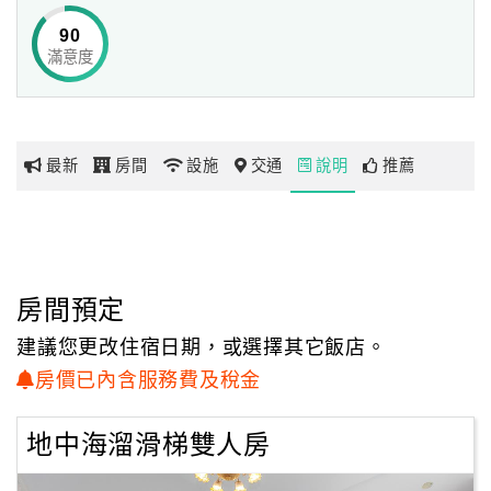
空染成一片金，
90
黃色的日出，正午帶來的耀眼光芒，穿上橘紅色舞衣的夕
滿意度
網
陽，夜幕來臨後帶來的神秘面紗，
紅
坐擁整片遼闊的田野，一切的美好將毫不吾嗇的展現在您的
帶
眼前！
你
最新
房間
設施
交通
說明
推薦
玩
玩
樂
地
房間預定
圖
建議您更改住宿日期，或選擇其它飯店。
顧
房價已內含服務費及稅金
客
服
地中海溜滑梯雙人房
務