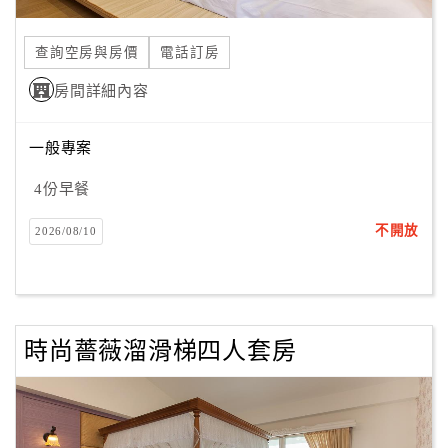
合
作
查詢空房與房價
電話訂房
提
房間詳細內容
案
一般專案
飯
店
4份早餐
合
不開放
2026/08/10
作
廠
商
時尚薔薇溜滑梯四人套房
合
作