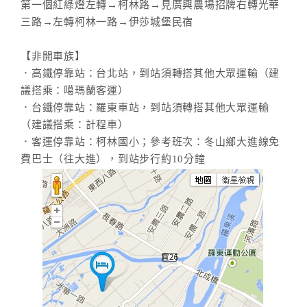
第一個紅綠燈左轉→柯林路→見廣興農場招牌右轉光華
三路→左轉柯林一路→伊莎城堡民宿
【非開車族】
．高鐵停靠站：台北站，到站須轉搭其他大眾運輸（建
議搭乘：噶瑪蘭客運）
．台鐵停靠站：羅東車站，到站須轉搭其他大眾運輸
（建議搭乘：計程車）
．客運停靠站：柯林國小；參考班次：冬山鄉大進線免
費巴士（往大進），到站步行約10分鐘