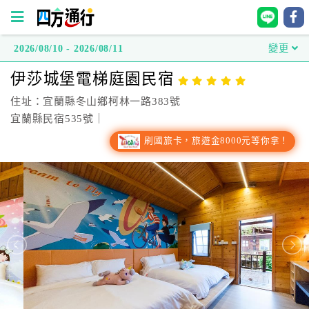
2026/08/10 - 2026/08/11
變更
四
伊莎城堡電梯庭園民宿
方
通
住址：宜蘭縣冬山鄉柯林一路383號
行
宜蘭縣民宿535號｜
訂
刷國旅卡，旅遊金8000元等你拿！
房
台
灣
訂
房
直