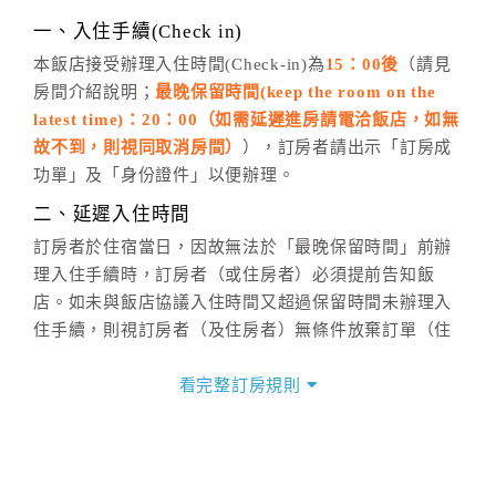
※非客服時間之申辦異動，皆為次日計算及辦理。
一、入住手續(Check in)
五、客服時間
本飯店接受辦理入住時間(Check-in)為
15：00後
（請見
房間介紹說明；
最晚保留時間(keep the room on the
週一至週日，上午9:00～晚上6:00
latest time)：20：00（如需延遲進房請電洽飯店，如無
六、聯絡方式
故不到，則視同取消房間）
），訂房者請出示「訂房成
週一至週日：
客服聯絡單
、
LINE@
、電話：
功單」及「身份證件」以便辦理。
(07)9682715 。
二、延遲入住時間
訂房者於住宿當日，因故無法於「最晚保留時間」前辦
理入住手續時，訂房者（或住房者）必須提前告知飯
店。如未與飯店協議入住時間又超過保留時間未辦理入
住手續，則視訂房者（及住房者）無條件放棄訂單（住
宿權益）。
看完整訂房規則
三、退房手續(Check out)
本飯店退房時間(Check-out)為 （
11：00前
），訂房者
與飯店之其他交易﹝如續住、加床、餐費、小費、電話
費...等﹞所發生之費用，必須與飯店現場結清。