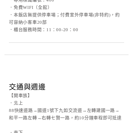
．專用標識編號：460
．免費WIFI（全館）
．本飯店無提供停車場；付費室外停車場(非特約)，約
可容納小客車20部
．櫃台服務時間：11：00-20：00
交通與週邊
【開車族】
．北上
88快速道路→國道1號下九如交流道→左轉建國一路→
和平一路左轉→右轉七賢一路，約10分鐘車程即可抵達
．南下