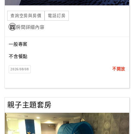
合
作
查詢空房與房價
電話訂房
提
房間詳細內容
案
一般專案
飯
店
不含餐點
合
不開放
2026/08/08
作
廠
商
親子主題套房
合
作