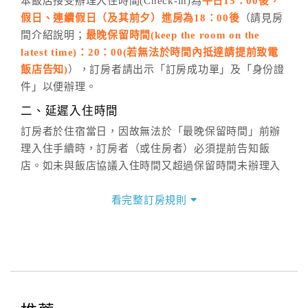
五、客服時間
本飯店接受辦理入住時間(Check-in)為
平日15：00後，
假日、連續假日（及其前夕）進房為18：00後
（請見房
週一至週日，上午9:00～晚上6:00
間介紹說明；
最晚保留時間(keep the room on the
六、聯絡方式
latest time)：20：00(若無法於時間內抵達請提前致電
週一至週日：
客服聯絡單
、
LINE@
、電話：
飯店告知)
），訂房者請出示「訂房成功單」及「身份證
(07)9682715 。
件」以便辦理。
二、延遲入住時間
訂房者於住宿當日，因故無法於「最晚保留時間」前辦
理入住手續時，訂房者（或住房者）必須提前告知飯
店。如未與飯店協議入住時間又超過保留時間未辦理入
住手續，則視訂房者（及住房者）無條件放棄訂單（住
宿權益）。
看完整訂房規則
三、退房手續(Check out)
本飯店退房時間(Check-out)為 （
11：00前
），訂房者
與飯店之其他交易﹝如續住、加床、餐費、小費、電話
費...等﹞所發生之費用，必須與飯店現場結清。
四、訂單異動