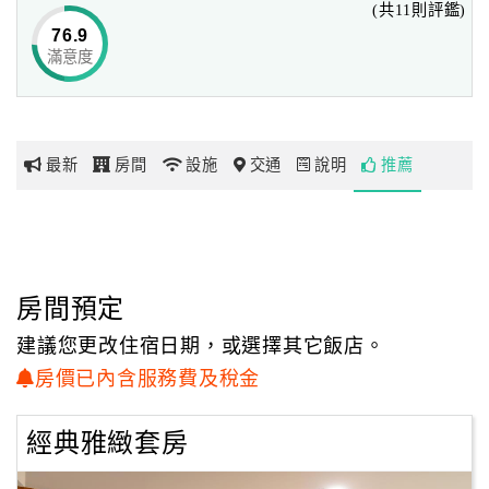
(共11則評鑑)
夜深了湧上絲絲落寞鄉愁...想家。
76.9
我們有一身好本領可以幫人們規劃、設計、建造、裝潢一個
滿意度
網
美麗、舒適、溫暖又安全的家。
紅
而因全球村高度發展下以四海為家各地駐泊的族群們，內心
帶
渴望所停泊的旅店「像家」。
你
最新
房間
設施
交通
說明
推薦
玩
於是「泓揚精緻商旅-竹」誕生了，就在我們的家鄉陽光、美
麗的海港城，台灣-高雄市。
冀盼因商務、工作、旅遊而離家，
玩
因緣分而落腳泓揚精緻商旅的你都有回家的感覺、居家的舒
樂
適、在家的放鬆。
地
房間預定
圖
來吧！成為我們的家人，第一次入住就像搬新家，以後就像
建議您更改住宿日期，或選擇其它飯店。
回家一樣，
顧
房價已內含服務費及稅金
只要來到高雄市就想回「泓揚精緻商旅」這個家。
客
現在「泓揚精緻商旅」開始營運了，希望我們的用心、理
服
經典雅緻套房
念、傻勁曾經感動每一個住過的你。
務
而你也會想念在高雄「泓揚精緻商旅」這個家。