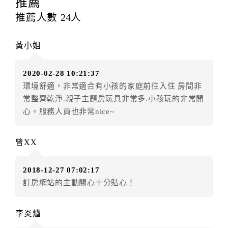
推薦
訂房者應於
入住前2日
（不含入住當日）提出申辦，如未
推薦人數
24
人
提出申辦不得異動訂單。
每筆訂單異動限定
乙
次，限原訂飯店，異動完成後不得
黃小姐
辦理取消退款。
訂單異動後，訂單費用總計大於原訂單費用總計時，訂
2020-02-28 10:21:37
房者應補足差額。（限原訂飯店）
環境舒適，非常適合有小孩的家庭前往入住 房間非
訂單異動後，訂單費用總計小於原訂單費用總計時，訂
常整齊乾淨.親子主題房玩具非常多.小孩玩的非常開
房者不得要求退其差額。（限原訂飯店）
心。服務人員也非常nice~
五、保留住宿權益(保留住房)
．訂房者因故辦理訂單異動，本飯店可接受
保留住宿金
曾XX
額3個月
限原訂飯店），異動完成後不得辦理取消退款。
（提出申辦日為保留起算日）
2018-12-27 07:02:17
．訂房者使用「保留住宿金額」時，請注意！為避免飯
訂房網站的主動關心十分貼心！
店客滿，敬請及早計畫，如逾時未提出申辦，視同無條
件放棄訂單（住宿權益）。 （限原訂飯店使用）
．每筆訂單異動限定乙次，限原訂飯店，異動完成後不
李炎爐
得辦理取消退款。