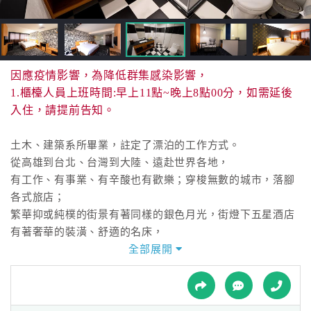
接
跟
飯
店
訂
因應疫情影響，為降低群集感染影響，
房
1.櫃檯人員上班時間:早上11點~晚上8點00分，如需延後
HOT
入住，請提前告知。
土木、建築系所畢業，註定了漂泊的工作方式。
特
從高雄到台北、台灣到大陸、遠赴世界各地，
色
有工作、有事業、有辛酸也有歡樂；穿梭無數的城市，落腳
民
各式旅店；
宿
繁華抑或純樸的街景有著同樣的銀色月光，街燈下五星酒店
有著奢華的裝潢、舒適的名床，
商務旅館設備一般、侷促的空間裡只能擺放著長度略嫌不足
全部展開
全
又有點硬的床。
球
它們給我唯一的共同感觸是有點冰冷沒有家的溫暖，枕頭聞
租
車
不到自己的味道；