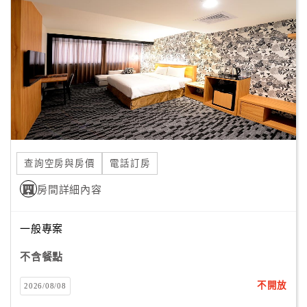
顧
客
滿
意
度
訂
單
查詢空房與房價
電話訂房
管
理
房間詳細內容
一般專案
會
員
不含餐點
帳
戶
不開放
2026/08/08