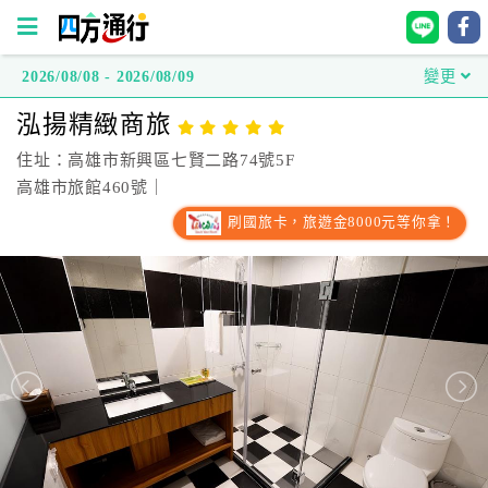
2026/08/08 - 2026/08/09
變更
四
泓揚精緻商旅
方
通
住址：高雄市新興區七賢二路74號5F
行
高雄市旅館460號｜
訂
刷國旅卡，旅遊金8000元等你拿！
房
台
灣
訂
房
直