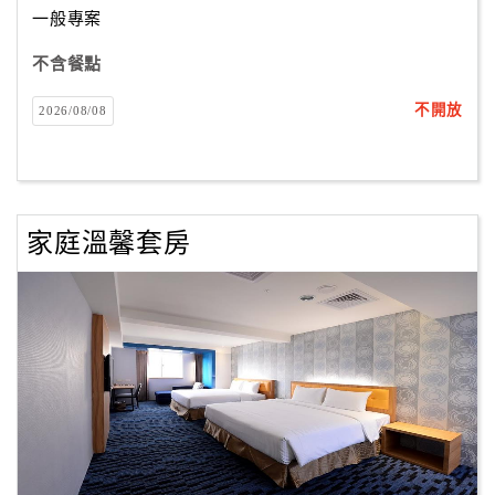
一般專案
不含餐點
訂
房
不開放
2026/08/08
Q&A
國
旅
家庭溫馨套房
卡
訂
房
請
款
收
據