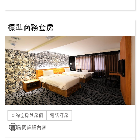
客
服
標準商務套房
聯
絡
單
Line
線
上
客
服
查詢空房與房價
電話訂房
紅
利
房間詳細內容
查
詢