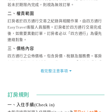
若未於期限內完成，則視為無效訂單。
二、權責範圍
訂房者於四方通行交易之紀錄與相關作業，由四方通行
EasyTravel客服人員服務。訂房者於四方通行交易完成
後，如需要異動訂單，訂房者必以「四方通行」為優先
連絡對象。
三、價格內容
四方通行之公佈價格，包含房價、稅額及服務費。客房
價格隨季節及人文活動而異動，以選項「查詢空房與房
價」之當日價格為標準。
看完整注意事項
四、訂單異動
訂房成功後，訂房者如需異動內容，須於住房前在四方
通行「客服聯絡單」提出申辦，四方通行
恕不接受以電
訂房規則
話方式異動
訂單。
※非客服時間之申辦異動，皆為次日計算及辦理。
一、入住手續(Check in)