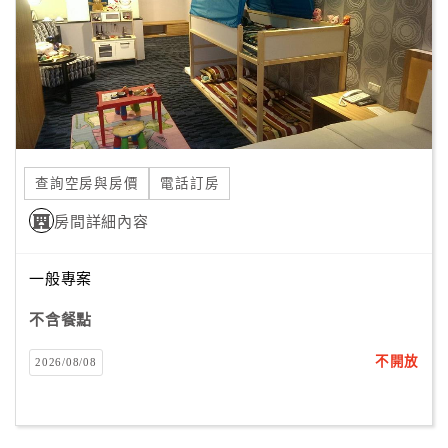
旅
伴
計
劃
商
品
查詢空房與房價
電話訂房
宣
傳
房間詳細內容
一般專案
不含餐點
不開放
2026/08/08