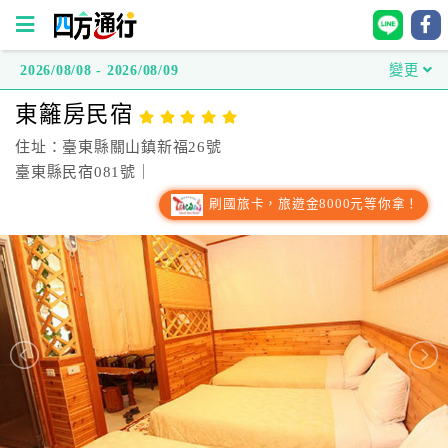
2026/08/08 - 2026/08/09
變更
四
東籬房民宿
方
通
住址：臺東縣關山鎮新福26號
行
臺東縣民宿081號｜
訂
刷國旅卡，旅遊金8000元等你拿！
房
台
灣
訂
房
直