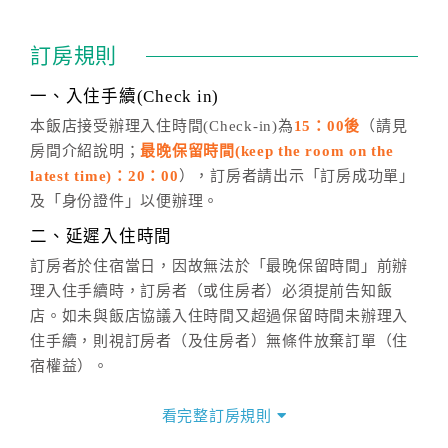
訂房成功後，訂房者如需異動內容，須於住房前在四方
通行「客服聯絡單」提出申辦，四方通行
恕不接受以電
訂房規則
話方式異動
訂單。
※非客服時間之申辦異動，皆為次日計算及辦理。
一、入住手續(Check in)
五、客服時間
本飯店接受辦理入住時間(Check-in)為
15：00後
（請見
房間介紹說明；
最晚保留時間(keep the room on the
週一至週日，上午9:00～晚上6:00
latest time)：20：00
），訂房者請出示「訂房成功單」
六、聯絡方式
及「身份證件」以便辦理。
週一至週日：
客服聯絡單
、
LINE@
、電話：
二、延遲入住時間
(07)9682715 。
訂房者於住宿當日，因故無法於「最晚保留時間」前辦
理入住手續時，訂房者（或住房者）必須提前告知飯
店。如未與飯店協議入住時間又超過保留時間未辦理入
住手續，則視訂房者（及住房者）無條件放棄訂單（住
宿權益）。
三、退房手續(Check out)
看完整訂房規則
本飯店退房時間(Check-out)為 （
12：00前
），訂房者