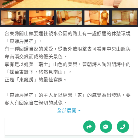
接
跟
飯
店
訂
台東縣關山鎮要通往親水公園的路上有一處舒適的休憩環境
房
「東籬房民宿」，
HOT
有一種回歸自然的感受，從窗外放眼望去可看見中央山脈與
卑南溪交織而成的優美景色，
享有足以媲美「瑞士」山色的美譽，晉朝詩人陶淵明詩中的
特
「採菊東籬下，悠然見南山」，
色
正是「東籬房」的最佳寫照。
民
宿
「東籬房民宿」的主人是以經營「家」的感覺為出發點，要
客人有回家自在親切的感覺，
店內也提供露營、咖啡簡餐、單車出租、代售關山米、旅遊
全部展開
全
導覽等服務，
球
讓您擁有舒適的住宿環境，貼心的服務，可說是您旅途的溫
租
車
馨小窩。