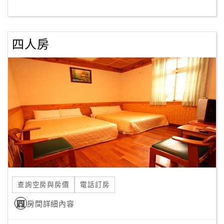
客
服
四人房
聯
絡
單
Line
線
上
客
服
查詢空房與房價
電話訂房
紅
利
房間詳細內容
查
詢