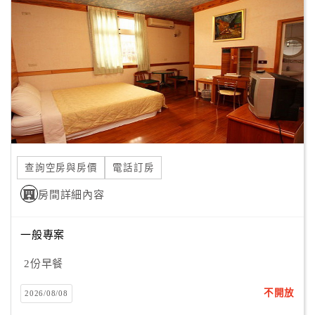
顧
客
滿
意
度
訂
單
查詢空房與房價
電話訂房
管
理
房間詳細內容
一般專案
會
員
2份早餐
帳
戶
不開放
2026/08/08