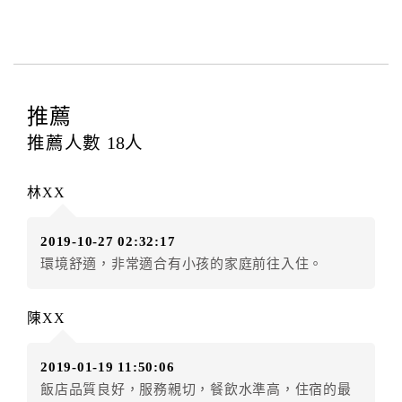
與飯店之其他交易﹝如續住、加床、餐費、小費、電話
費...等﹞所發生之費用，必須與飯店現場結清。
四、訂單異動
訂房者應於
入住前8日
（不含入住當日）提出申辦，如未
提出申辦不得異動訂單。
推薦
每筆訂單異動限定
乙
次，限原訂飯店，異動完成後不得
推薦人數
18
人
辦理取消退款。
訂單異動後，訂單費用總計大於原訂單費用總計時，訂
林XX
房者應補足差額。（限原訂飯店）
訂單異動後，訂單費用總計小於原訂單費用總計時，訂
2019-10-27 02:32:17
房者不得要求退其差額。（限原訂飯店）
環境舒適，非常適合有小孩的家庭前往入住。
五、保留住宿權益(保留住房)
．訂房者因故辦理訂單異動，本飯店可接受
保留住宿金
陳XX
額3個月
限原訂飯店），異動完成後不得辦理取消退款。
（提出申辦日為保留起算日）
2019-01-19 11:50:06
．訂房者使用「保留住宿金額」時，請注意！為避免飯
飯店品質良好，服務親切，餐飲水準高，住宿的最
店客滿，敬請及早計畫，如逾時未提出申辦，視同無條