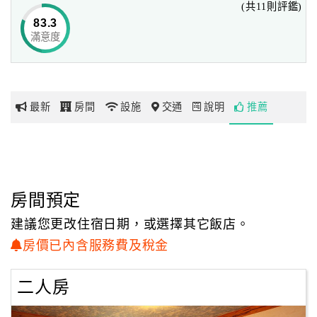
(共11則評鑑)
83.3
滿意度
網
紅
帶
你
最新
房間
設施
交通
說明
推薦
玩
玩
樂
地
房間預定
圖
建議您更改住宿日期，或選擇其它飯店。
顧
房價已內含服務費及稅金
客
服
二人房
務