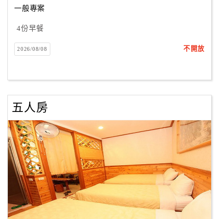
一般專案
4份早餐
訂
房
不開放
2026/08/08
Q&A
國
旅
五人房
卡
訂
房
請
款
收
據