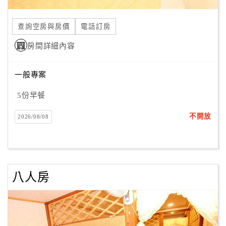
合
作
查詢空房與房價
電話訂房
提
房間詳細內容
案
一般專案
飯
店
5份早餐
合
不開放
2026/08/08
作
廠
商
八人房
合
作