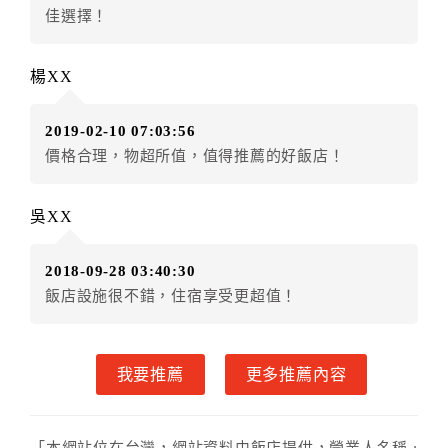
五、保留住宿權益(保留住房)
佳選擇！
．訂房者因故辦理訂單異動，本飯店可接受
保留住宿金
額3個月
限原訂飯店），異動完成後不得辦理取消退款。
楊XX
（提出申辦日為保留起算日）
．訂房者使用「保留住宿金額」時，請注意！為避免飯
2019-02-10 07:03:56
店客滿，敬請及早計畫，如逾時未提出申辦，視同無條
價格合理，物超所值，值得推薦的好飯店！
件放棄訂單（住宿權益）。 （限原訂飯店使用）
．每筆訂單異動限定乙次，限原訂飯店，異動完成後不
得辦理取消退款。
吳XX
．訂單異動後，訂單費用總計大於原訂單費用總計時，
訂房者應補足差額。 限原訂飯店
2018-09-28 03:40:30
．訂單異動後，訂單費用總計小於原訂單費用總計時，
飯店設施很不錯，住宿享受更超值！
訂房者不得要求退其差額。限原訂飯店
六、取消訂單
我要推薦
更多推薦內容
訂房者因故取消訂單辦理退款，依下列標準申辦：
◎住房日7天前辦理者，訂單費用扣除總計0%為手續費
◎住房日4天前辦理者，訂單費用扣除總計25%為手續費