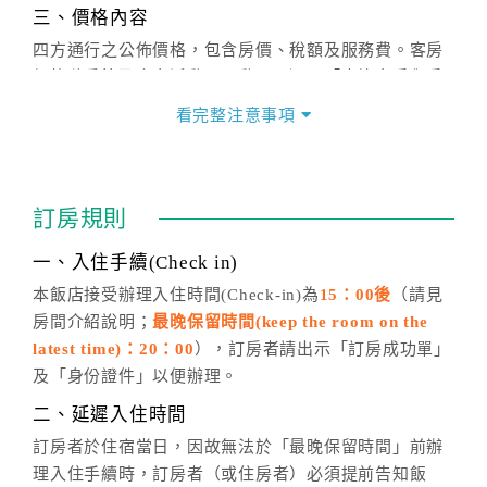
三、價格內容
四方通行之公佈價格，包含房價、稅額及服務費。客房
價格隨季節及人文活動而異動，以選項「查詢空房與房
價」之當日價格為標準。
看完整注意事項
四、訂單異動
訂房成功後，訂房者如需異動內容，須於住房前在四方
通行「客服聯絡單」提出申辦，四方通行
恕不接受以電
訂房規則
話方式異動
訂單。
※非客服時間之申辦異動，皆為次日計算及辦理。
一、入住手續(Check in)
五、客服時間
本飯店接受辦理入住時間(Check-in)為
15：00後
（請見
房間介紹說明；
最晚保留時間(keep the room on the
週一至週日，上午9:00～晚上6:00
latest time)：20：00
），訂房者請出示「訂房成功單」
六、聯絡方式
及「身份證件」以便辦理。
週一至週日：
客服聯絡單
、
LINE@
、電話：
二、延遲入住時間
(07)9682715 。
訂房者於住宿當日，因故無法於「最晚保留時間」前辦
理入住手續時，訂房者（或住房者）必須提前告知飯