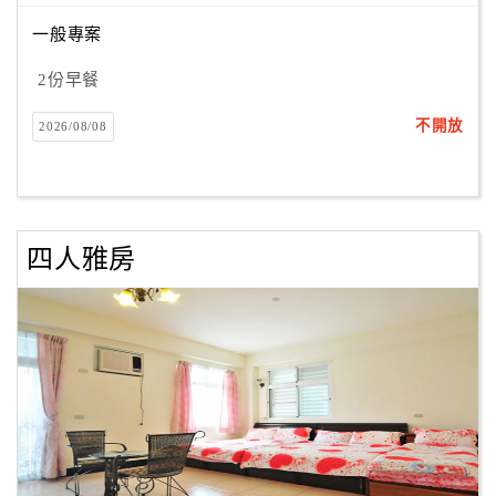
一般專案
訂
2份早餐
房
Q&A
不開放
2026/08/08
國
旅
四人雅房
卡
訂
房
請
款
收
據