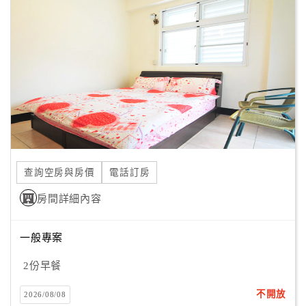
顧
客
滿
意
度
訂
單
管
查詢空房與房價
電話訂房
理
房間詳細內容
會
一般專案
員
2份早餐
帳
戶
不開放
2026/08/08