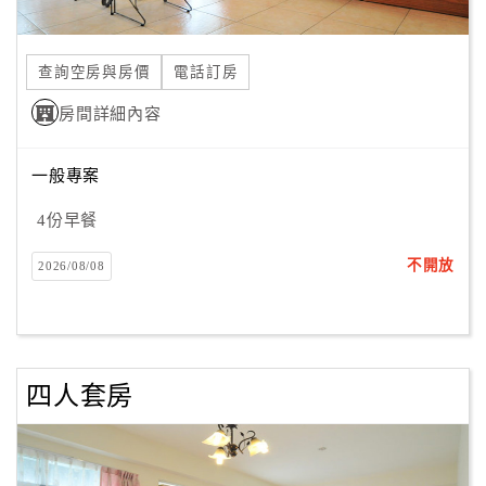
合
作
查詢空房與房價
電話訂房
提
案
房間詳細內容
一般專案
飯
店
4份早餐
合
作
不開放
2026/08/08
廠
商
合
四人套房
作