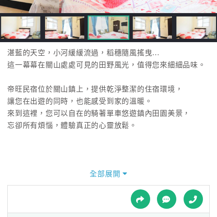
接
跟
飯
店
訂
湛藍的天空，小河緩緩流過，稻穗隨風搖曳…
房
這一幕幕在關山處處可見的田野風光，值得您來細細品味。
HOT
帝旺民宿位於關山鎮上，提供乾淨整潔的住宿環境，
讓您在出遊的同時，也能感受到家的溫暖。
特
來到這裡，您可以自在的騎著單車悠遊鎮內田園美景，
色
忘卻所有煩惱，體驗真正的心靈放鬆。
民
宿
全部展開
全
球
租
車