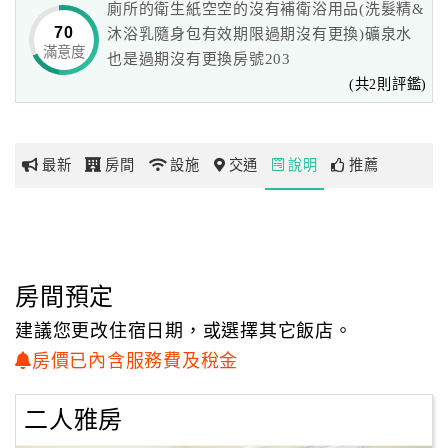
廁所的衛生紙空空的沒有補衛浴用品(洗髮精&
70
沐浴乳隨身包有效期限過期沒有更換)礦泉水
滿意度
網
也是過期沒有更換房號203
紅
(共2則評鑑)
帶
你
玩
最新
房間
設施
交通
說明
推薦
玩
樂
地
房間預定
圖
建議您更改住宿日期，或選擇其它飯店。
顧
房價已內含服務費及稅金
客
服
務
二人雅房