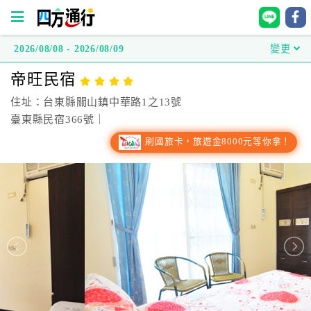
2026/08/08 - 2026/08/09
變更
四
帝旺民宿
方
通
住址：台東縣關山鎮中華路1之13號
行
臺東縣民宿366號｜
訂
刷國旅卡，旅遊金8000元等你拿！
房
台
灣
訂
房
直