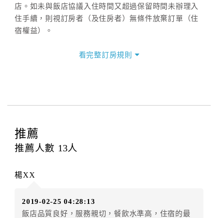
店。如未與飯店協議入住時間又超過保留時間未辦理入
住手續，則視訂房者（及住房者）無條件放棄訂單（住
宿權益）。
三、退房手續(Check out)
看完整訂房規則
本飯店退房時間(Check-out)為 （
11：00前
），訂房者
與飯店之其他交易﹝如續住、加床、餐費、小費、電話
費...等﹞所發生之費用，必須與飯店現場結清。
四、訂單異動
訂房者應於
入住前8日
（不含入住當日）提出申辦，如未
提出申辦不得異動訂單。
推薦
每筆訂單異動限定
乙
次，限原訂飯店，異動完成後不得
推薦人數
13
人
辦理取消退款。
訂單異動後，訂單費用總計大於原訂單費用總計時，訂
楊XX
房者應補足差額。（限原訂飯店）
訂單異動後，訂單費用總計小於原訂單費用總計時，訂
2019-02-25 04:28:13
房者不得要求退其差額。（限原訂飯店）
飯店品質良好，服務親切，餐飲水準高，住宿的最