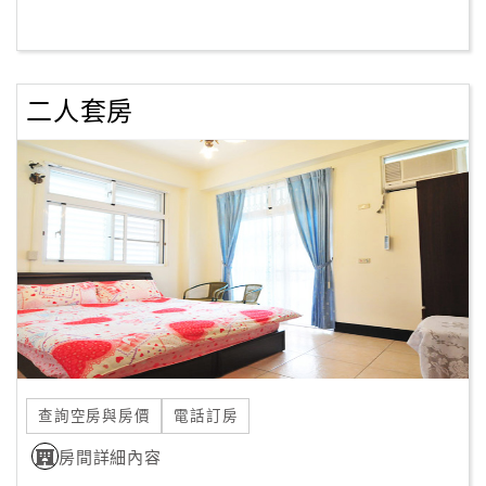
客
服
聯
二人套房
絡
單
Line
線
上
客
服
紅
查詢空房與房價
電話訂房
利
查
房間詳細內容
詢