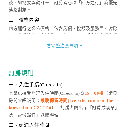
後，如需要異動訂單，訂房者必以「四方通行」為優先
連絡對象。
三、價格內容
四方通行之公佈價格，包含房價、稅額及服務費。客房
價格隨季節及人文活動而異動，以選項「查詢空房與房
價」之當日價格為標準。
看完整注意事項
四、訂單異動
訂房成功後，訂房者如需異動內容，須於住房前在四方
通行「客服聯絡單」提出申辦，四方通行
恕不接受以電
訂房規則
話方式異動
訂單。
※非客服時間之申辦異動，皆為次日計算及辦理。
一、入住手續(Check in)
五、客服時間
本飯店接受辦理入住時間(Check-in)為
15：00後
（請見
房間介紹說明；
最晚保留時間(keep the room on the
週一至週日，上午9:00～晚上6:00
latest time)：22：00
），訂房者請出示「訂房成功單」
六、聯絡方式
及「身份證件」以便辦理。
週一至週日：
客服聯絡單
、
LINE@
、電話：
二、延遲入住時間
(07)9682715 。