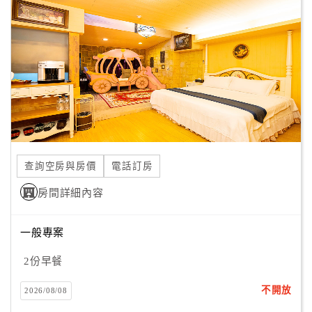
承諾每年都要來看我；
顧
小娃兒發出天使般的笑聲，哇！這正是我想要的感覺呀！
客
滿
意
度
訂
單
查詢空房與房價
電話訂房
管
理
房間詳細內容
一般專案
會
員
2份早餐
帳
戶
不開放
2026/08/08