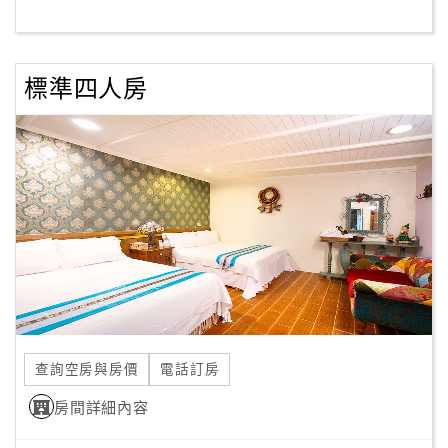
客
服
標準四人房
聯
絡
單
Line
線
上
客
服
查詢空房與房價
電話訂房
紅
利
房間詳細內容
查
詢