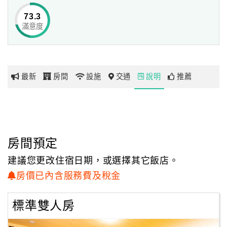
73.3
『感謝我先生』實現我夢想中的城堡、我們曾經忍著睡意工
滿意度
網
作到凌晨、
紅
颱風來襲前，一起搶救花木，我亦回報『宜蘭縣最美麗的花
帶
園』之首獎給他。
你
回報讓日本電視台冠上『夢幻花園』之美名播出的喜悅給
最新
房間
設施
交通
說明
推薦
玩
他。
我是一個容易感動且敏感的人，曾為了環境設施上的瑕疵輾
轉難眠，
玩
執意要立即改善，而跟先生僵持，最後！我們一起面對問
樂
題，徹夜趕工，
地
房間預定
回憶過往，我感動得淚水盈眶。
圖
建議您更改住宿日期，或選擇其它飯店。
『情感式的城堡』是我的夢想，為歌詠重情重義的愛德華八
顧
房價已內含服務費及稅金
世，而有了溫莎堡；
客
因為對女兒的愛，而有了艾莉絲幸福城堡。
服
標準雙人房
務
當青春年華的男女，跟我約定下次的幸福之旅；爺爺、奶奶