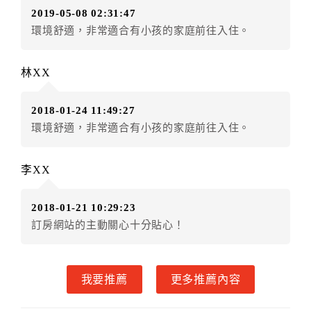
2019-05-08 02:31:47
房者不得要求退其差額。（限原訂飯店）
環境舒適，非常適合有小孩的家庭前往入住。
五、保留住宿權益(保留住房)
．訂房者因故辦理訂單異動，本飯店可接受
保留住宿金
林XX
額12個月
限原訂飯店），異動完成後不得辦理取消退
款。（提出申辦日為保留起算日）
2018-01-24 11:49:27
．訂房者使用「保留住宿金額」時，請注意！為避免飯
環境舒適，非常適合有小孩的家庭前往入住。
店客滿，敬請及早計畫，如逾時未提出申辦，視同無條
件放棄訂單（住宿權益）。 （限原訂飯店使用）
．每筆訂單異動限定乙次，限原訂飯店，異動完成後不
李XX
得辦理取消退款。
．訂單異動後，訂單費用總計大於原訂單費用總計時，
2018-01-21 10:29:23
訂房者應補足差額。 限原訂飯店
訂房網站的主動關心十分貼心！
．訂單異動後，訂單費用總計小於原訂單費用總計時，
訂房者不得要求退其差額。限原訂飯店
六、取消訂單
我要推薦
更多推薦內容
訂房者因故取消訂單辦理退款，依下列標準申辦：