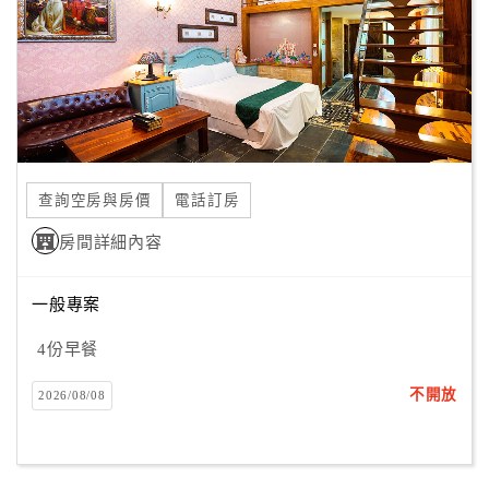
旅
伴
計
劃
商
品
查詢空房與房價
電話訂房
宣
傳
房間詳細內容
一般專案
4份早餐
不開放
2026/08/08