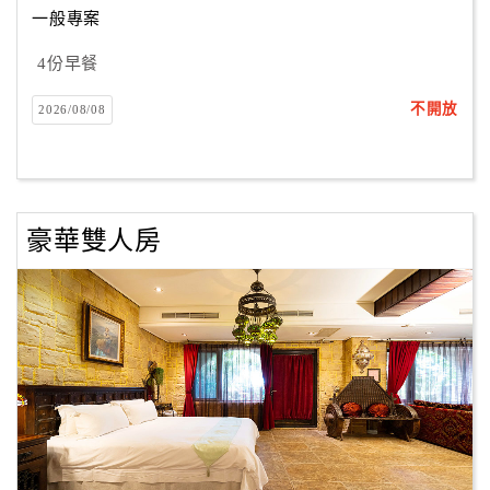
一般專案
4份早餐
訂
房
不開放
2026/08/08
Q&A
國
旅
豪華雙人房
卡
訂
房
請
款
收
據