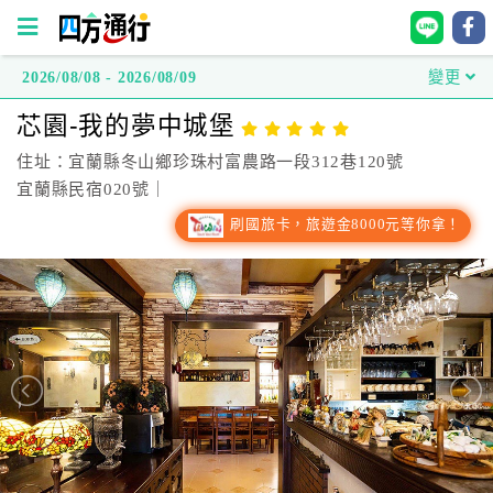
2026/08/08 - 2026/08/09
變更
四
芯園-我的夢中城堡
方
通
住址：宜蘭縣冬山鄉珍珠村富農路一段312巷120號
行
宜蘭縣民宿020號｜
訂
刷國旅卡，旅遊金8000元等你拿！
房
台
灣
訂
房
直