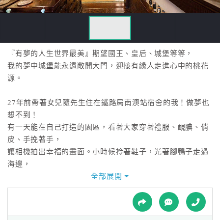
接
跟
飯
店
訂
『有夢的人生世界最美』期望國王、皇后、城堡等等，
房
我的夢中城堡能永遠敞開大門，迎接有緣人走進心中的桃花
HOT
源。
27年前帶著女兒隨先生住在鐵路局南澳站宿舍的我！做夢也
特
想不到！
色
有一天能在自己打造的園區，看著大家穿著禮服、靦腆、俏
民
皮、手挽著手，
宿
讓相機拍出幸福的畫面。小時候拎著鞋子，光著腳鴨子走過
海邊，
走過山邊的田間小路去上學，那種踏著泥土、吸著新鮮空
全部展開
全
氣、
球
滿眼綠意盎然的田園風光景緻，覺得很幸福！
租
車
常夢想著長大後要是能擁有一座美麗的花園該有多好！