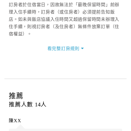
訂房者於住宿當日，因故無法於「最晚保留時間」前辦
理入住手續時，訂房者（或住房者）必須提前告知飯
店。如未與飯店協議入住時間又超過保留時間未辦理入
住手續，則視訂房者（及住房者）無條件放棄訂單（住
宿權益）。
三、退房手續(Check out)
看完整訂房規則
本飯店退房時間(Check-out)為 （
11：00前
），訂房者
與飯店之其他交易﹝如續住、加床、餐費、小費、電話
費...等﹞所發生之費用，必須與飯店現場結清。
四、訂單異動
訂房者應於
入住前2日
（不含入住當日）提出申辦，如未
提出申辦不得異動訂單。
推薦
每筆訂單異動限定
乙
次，限原訂飯店，異動完成後不得
推薦人數
14
人
辦理取消退款。
訂單異動後，訂單費用總計大於原訂單費用總計時，訂
陳XX
房者應補足差額。（限原訂飯店）
訂單異動後，訂單費用總計小於原訂單費用總計時，訂