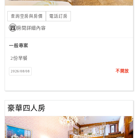
合
作
查詢空房與房價
電話訂房
提
房間詳細內容
案
一般專案
飯
店
2份早餐
合
不開放
2026/08/08
作
廠
商
豪華四人房
合
作