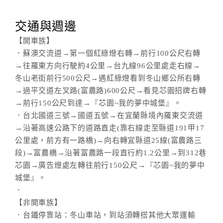
交通與週邊
【開車族】
．蘇澳交流道→第一個紅綠燈右轉→前行100公尺右轉
→往羅東方向行駛約4公里→台九線96公里處走右線→
冬山老街前行500公尺→遇紅綠燈看到冬山鄉公所右轉
→過平交道左叉路(富農路)600公尺→看見芯園招牌右轉
→前行150公尺到達→『芯園~我的夢中城堡』。
．台北國道三號→國道五號→在宜蘭縣境內羅東交流道
→沿著高速公路下的道路直走(靠右線走至縣道191甲17
公里處，前方有一路橋)→向右轉宜縣道25線(富農路三
段)→富農橋→沿著富農路一段直行約1.2公里→到312巷
芯園→廣告燈處左轉往前行150公尺→『芯園~我的夢中
城堡』。
．
【非開車族】
．台鐵停靠站：冬山車站，到站須轉搭其他大眾運輸