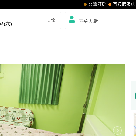
台灣訂房
直接跟飯店
1
晚
08(六)