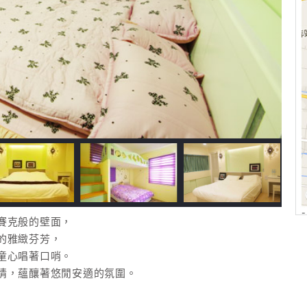
賽克般的壁面，
的雅緻芬芳，
童心唱著口哨。
情，蘊釀著悠閒安適的氛圍。