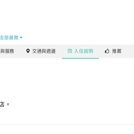
全部展開
施
與服務
交通
與週邊
入住
說明
推薦
店。