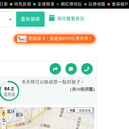
訂房
特色民宿
全球租車
網紅帶你玩
玩樂地圖
會員帳戶
用月曆看房況
重新搜尋
刷國旅卡，旅遊金8000元等你拿！
冬天時可以換成厚一點的被子。
84.2
(共10則評鑑)
滿意度