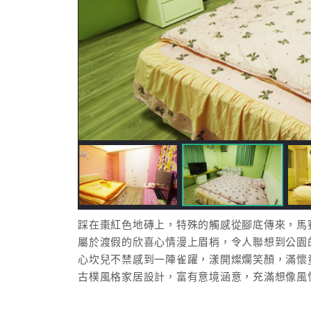
踩在棗紅色地磚上，特殊的觸感從腳底傳來，馬
屬於渡假的欣喜心情漫上眉梢，令人聯想到公園
心坎兒不禁感到一陣雀躍，漾開燦爛笑顏，滿懷
古樸風格家居設計，富有意境涵意，充滿想像風