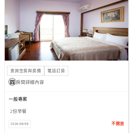
顧
客
滿
意
度
訂
單
查詢空房與房價
電話訂房
管
理
房間詳細內容
一般專案
會
員
2份早餐
帳
戶
不開放
2026/08/08