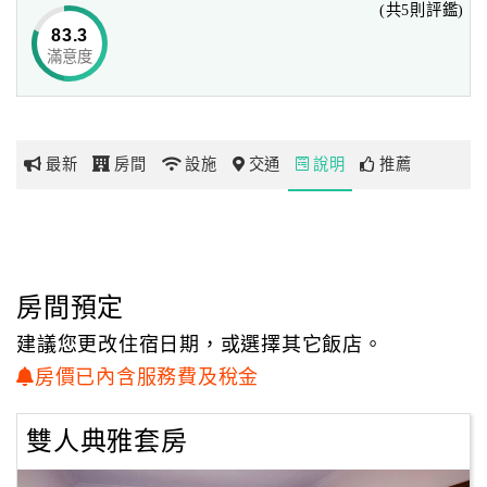
(共5則評鑑)
『奧羅拉風格民宿』鄰近許多觀光景點，你可以在國立傳統
83.3
藝術中心，享受民間藝術的薰陶；
滿意度
網
也可以在南方澳漁港，享受新鮮海產的美味。
紅
帶
『奧羅拉風格民宿』期待與旅客一同享受宜蘭寧靜悠閒的時
你
光！
最新
房間
設施
交通
說明
推薦
玩
玩
樂
地
房間預定
圖
建議您更改住宿日期，或選擇其它飯店。
顧
房價已內含服務費及稅金
客
服
雙人典雅套房
務