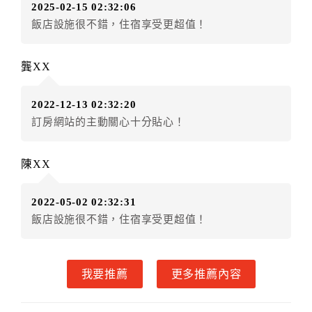
2025-02-15 02:32:06
房者不得要求退其差額。（限原訂飯店）
飯店設施很不錯，住宿享受更超值！
五、保留住宿權益(保留住房)
．訂房者因故辦理訂單異動，本飯店可接受
保留住宿金
龔XX
額12個月
限原訂飯店），異動完成後不得辦理取消退
款。（提出申辦日為保留起算日）
2022-12-13 02:32:20
．訂房者使用「保留住宿金額」時，請注意！為避免飯
訂房網站的主動關心十分貼心！
店客滿，敬請及早計畫，如逾時未提出申辦，視同無條
件放棄訂單（住宿權益）。 （限原訂飯店使用）
．每筆訂單異動限定乙次，限原訂飯店，異動完成後不
陳XX
得辦理取消退款。
．訂單異動後，訂單費用總計大於原訂單費用總計時，
2022-05-02 02:32:31
訂房者應補足差額。 限原訂飯店
飯店設施很不錯，住宿享受更超值！
．訂單異動後，訂單費用總計小於原訂單費用總計時，
訂房者不得要求退其差額。限原訂飯店
六、取消訂單
我要推薦
更多推薦內容
訂房者因故取消訂單辦理退款，依下列標準申辦：
◎住房日7天前辦理者，訂單費用扣除總計0%為手續費