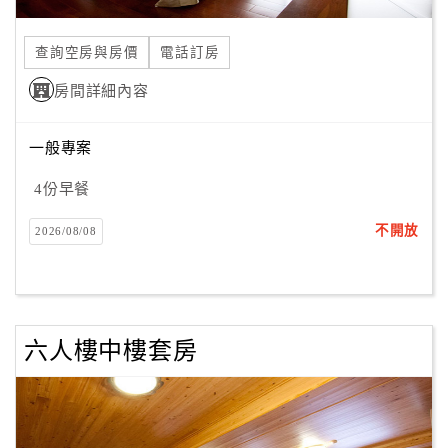
合
作
查詢空房與房價
電話訂房
提
房間詳細內容
案
一般專案
飯
店
4份早餐
合
不開放
2026/08/08
作
廠
商
六人樓中樓套房
合
作