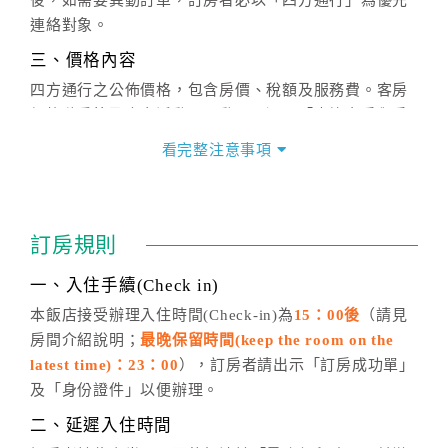
後，如需要異動訂單，訂房者必以「四方通行」為優先
連絡對象。
三、價格內容
四方通行之公佈價格，包含房價、稅額及服務費。客房
價格隨季節及人文活動而異動，以選項「查詢空房與房
價」之當日價格為標準。
看完整注意事項
四、訂單異動
訂房成功後，訂房者如需異動內容，須於住房前在四方
通行「客服聯絡單」提出申辦，四方通行
恕不接受以電
訂房規則
話方式異動
訂單。
※非客服時間之申辦異動，皆為次日計算及辦理。
一、入住手續(Check in)
五、客服時間
本飯店接受辦理入住時間(Check-in)為
15：00後
（請見
房間介紹說明；
最晚保留時間(keep the room on the
週一至週日，上午9:00～晚上6:00
latest time)：23：00
），訂房者請出示「訂房成功單」
六、聯絡方式
及「身份證件」以便辦理。
週一至週日：
客服聯絡單
、
LINE@
、電話：
二、延遲入住時間
(07)9682715 。