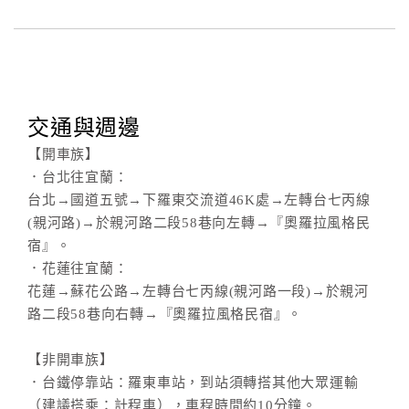
交通與週邊
【開車族】
．台北往宜蘭：
台北→國道五號→下羅東交流道46K處→左轉台七丙線
(親河路)→於親河路二段58巷向左轉→『奧羅拉風格民
宿』。
．花蓮往宜蘭：
花蓮→蘇花公路→左轉台七丙線(親河路一段)→於親河
路二段58巷向右轉→『奧羅拉風格民宿』。
【非開車族】
．台鐵停靠站：羅東車站，到站須轉搭其他大眾運輸
（建議搭乘：計程車），車程時間約10分鐘。