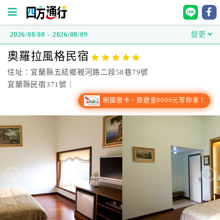
2026/08/08 - 2026/08/09
變更
四
奧羅拉風格民宿
方
通
住址：宜蘭縣五結鄉親河路二段58巷79號
行
宜蘭縣民宿371號｜
訂
刷國旅卡，旅遊金8000元等你拿！
房
台
灣
訂
房
直