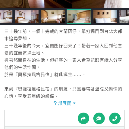
接
跟
飯
店
訂
三十幾年前，一個十幾歲的宜蘭囝仔，單打獨鬥到台北大都
房
市追尋夢想，
HOT
三十幾年後的今天，宜蘭囝仔回來了！帶著一家人回到他喜
愛的宜蘭這塊土地、
過著悠閒自在的生活，但好客的一家人希望能跟有緣人分享
特
他們的生活空間，
色
於是『奧羅拉風格民宿』就此誕生……。
民
宿
來到『奧羅拉風格民宿』的朋友，只需要帶著溫暖又愉快的
心情，享受五星級的設備、
有如朋友般親切的問候以及細心的款待，讓人不自覺陶醉在
全部展開
全
優雅的空間裡。典雅的擺飾、
球
高品味的格調，讓人宛如置身歐洲古堡。
租
車