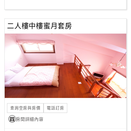
客
服
二人樓中樓蜜月套房
聯
絡
單
Line
線
上
客
服
查詢空房與房價
電話訂房
紅
利
房間詳細內容
查
詢