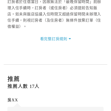
訂房者於住宿當日，因故無法於「最晚保留時間」前辦
理入住手續時，訂房者（或住房者）必須提前告知飯
店。如未與飯店協議入住時間又超過保留時間未辦理入
住手續，則視訂房者（及住房者）無條件放棄訂單（住
宿權益）。
三、退房手續(Check out)
看完整訂房規則
本飯店退房時間(Check-out)為 （
11：00前
），訂房者
與飯店之其他交易﹝如續住、加床、餐費、小費、電話
費...等﹞所發生之費用，必須與飯店現場結清。
四、訂單異動
訂房者應於
入住前4日
（不含入住當日）提出申辦，如未
提出申辦不得異動訂單。
推薦
每筆訂單異動限定
乙
次，限原訂飯店，異動完成後不得
推薦人數
17
人
辦理取消退款。
訂單異動後，訂單費用總計大於原訂單費用總計時，訂
吳XX
房者應補足差額。（限原訂飯店）
訂單異動後，訂單費用總計小於原訂單費用總計時，訂