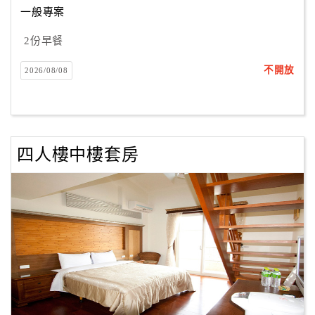
一般專案
2份早餐
訂
房
不開放
2026/08/08
Q&A
國
旅
四人樓中樓套房
卡
訂
房
請
款
收
據