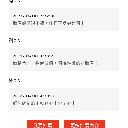
周XX
房者應補足差額。（限原訂飯店）
訂單異動後，訂單費用總計小於原訂單費用總計時，訂
2022-02-10 02:32:36
房者不得要求退其差額。（限原訂飯店）
飯店設施很不錯，住宿享受更超值！
五、保留住宿權益(保留住房)
．訂房者因故辦理訂單異動，本飯店可接受
保留住宿金
劉XX
額2個月
限原訂飯店），異動完成後不得辦理取消退款。
（提出申辦日為保留起算日）
2019-02-28 03:38:25
．訂房者使用「保留住宿金額」時，請注意！為避免飯
價格合理，物超所值，值得推薦的好飯店！
店客滿，敬請及早計畫，如逾時未提出申辦，視同無條
件放棄訂單（住宿權益）。 （限原訂飯店使用）
．每筆訂單異動限定乙次，限原訂飯店，異動完成後不
林XX
得辦理取消退款。
．訂單異動後，訂單費用總計大於原訂單費用總計時，
2018-01-20 04:29:18
訂房者應補足差額。 限原訂飯店
訂房網站的主動關心十分貼心！
．訂單異動後，訂單費用總計小於原訂單費用總計時，
訂房者不得要求退其差額。限原訂飯店
六、取消訂單
我要推薦
更多推薦內容