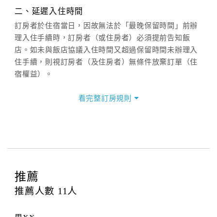
週一至週日：
客服聯絡單
、
LINE@
、電話：
二、延遲入住時間
(07)9682715 。
訂房者於住宿當日，因故無法於「最晚保留時間」前辦
理入住手續時，訂房者（或住房者）必須提前告知飯
店。如未與飯店協議入住時間又超過保留時間未辦理入
住手續，則視訂房者（及住房者）無條件放棄訂單（住
宿權益）。
三、退房手續(Check out)
看完整訂房規則
本飯店退房時間(Check-out)為 （
12：00前
），訂房者
與飯店之其他交易﹝如續住、加床、餐費、小費、電話
費...等﹞所發生之費用，必須與飯店現場結清。
四、訂單異動
訂房者應於
入住前8日
（不含入住當日）提出申辦，如未
提出申辦不得異動訂單。
推薦
每筆訂單異動限定
乙
次，限原訂飯店，異動完成後不得
推薦人數
11
人
辦理取消退款。
訂單異動後，訂單費用總計大於原訂單費用總計時，訂