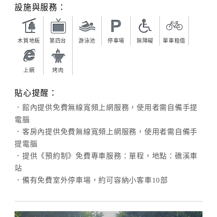
旅
設施與服務：
伴
計
劃
木質地板
第四台
游泳池
停車場
無障礙
單車租借
商
上網
烤肉
品
宣
貼心提醒：
傳
．館內提供免費無線寬頻上網服務，使用者需自備手提
電腦
．客房內提供免費無線寬頻上網服務，使用者需自備手
提電腦
．提供《預約制》免費專車服務：單程，地點：礁溪車
站
．備有免費室外停車場，約可容納小客車10部