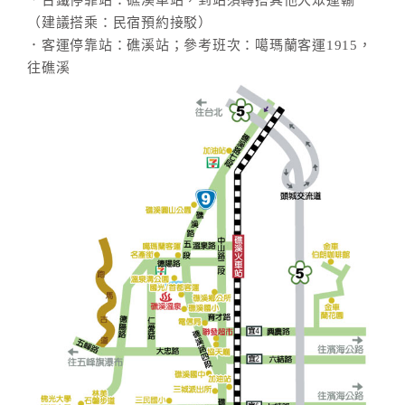
．台鐵停靠站：礁溪車站，到站須轉搭其他大眾運輸
（建議搭乘：民宿預約接駁）
．客運停靠站：礁溪站；參考班次：噶瑪蘭客運1915，
往礁溪