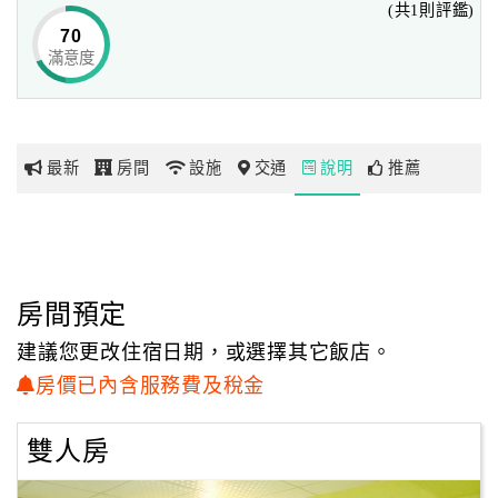
(共1則評鑑)
早晨起床動一動~ 向美好的今天說聲早安！太陽公公也露出
70
微微的笑臉，
滿意度
網
一朵一朵的白雲也正在向我說聲Hi～
紅
菜爺爺親子蔬宿，讓您感受不一樣的生活體驗，
帶
看著草地上的兔子蹦蹦亂跳、公雞可愛的走路模樣，
你
最新
房間
設施
交通
說明
推薦
玩
大象長長的鼻子，溜下去的那刻，煩惱也通通的溜走。
盪著鞦韆，想起的盡是孩提時的美好時光，原來時間會帶來
外表的老去，
玩
但我們仍可以保持著一顆赤子之心。
樂
地
房間預定
圖
建議您更改住宿日期，或選擇其它飯店。
顧
房價已內含服務費及稅金
客
服
雙人房
務