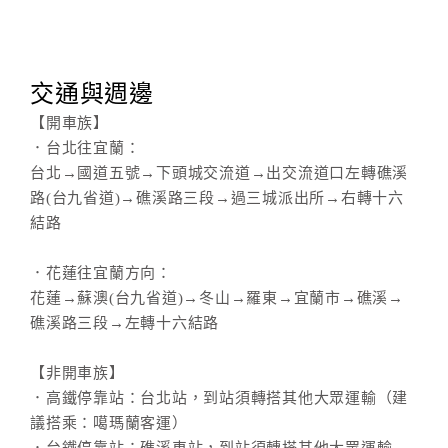
交通與週邊
【開車族】
．台北往宜蘭：
台北→國道五號→下頭城交流道→出交流道口左轉礁溪
路(台九省道)→礁溪路三段→過三城派出所→右轉十六
結路
．花蓮往宜蘭方向：
花蓮→蘇澳(台九省道)→冬山→羅東→宜蘭市→礁溪→
礁溪路三段→左轉十六結路
【非開車族】
．高鐵停靠站：台北站，到站須轉搭其他大眾運輸（建
議搭乘：噶瑪蘭客運）