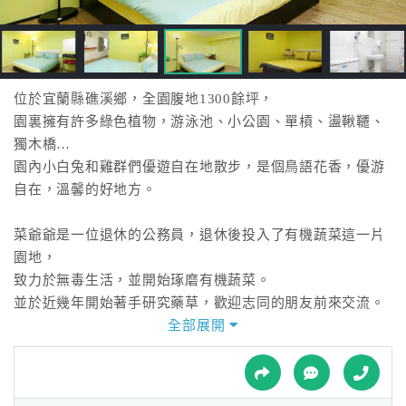
接
跟
飯
店
訂
位於宜蘭縣礁溪鄉，全園腹地1300餘坪，
房
園裏擁有許多綠色植物，游泳池、小公園、單槓、盪鞦韆、
HOT
獨木橋…
園內小白兔和雞群們優遊自在地散步，是個鳥語花香，優游
自在，溫馨的好地方。
特
色
菜爺爺是一位退休的公務員，退休後投入了有機蔬菜這一片
民
園地，
宿
致力於無毒生活，並開始琢磨有機蔬菜。
並於近幾年開始著手研究藥草，歡迎志同的朋友前來交流。
菜奶奶是一位從事幼教，擁有近30年的豐富幼教經驗，熟知
全部展開
全
相關幼兒相關以及小孩教育方式。
球
夫妻倆都喜歡結交朋友，因此開設了 ”菜爺爺親子蔬宿“。
租
車