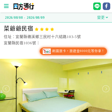
2026/08/08 - 2026/08/09
變更
四
菜爺爺民宿
方
通
住址：宜蘭縣礁溪鄉三民村十六結路103-5號
行
宜蘭縣民宿1036號｜
訂
刷國旅卡，旅遊金8000元等你拿！
房
台
灣
訂
房
直