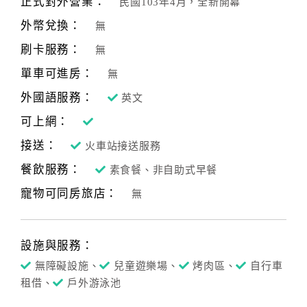
正式對外營業：
民國103年4月，全新開幕
合
外幣兌換：
無
作
提
刷卡服務：
無
案
單車可進房：
無
外國語服務：
英文
飯
可上網：
店
接送：
合
火車站接送服務
作
餐飲服務：
素食餐、非自助式早餐
寵物可同房旅店：
無
廠
商
合
設施與服務：
作
無障礙設施、
兒童遊樂場、
烤肉區、
自行車
租借、
戶外游泳池