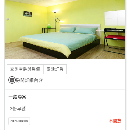
顧
客
滿
意
度
訂
單
查詢空房與房價
電話訂房
管
理
房間詳細內容
一般專案
會
員
2份早餐
帳
戶
不開放
2026/08/08