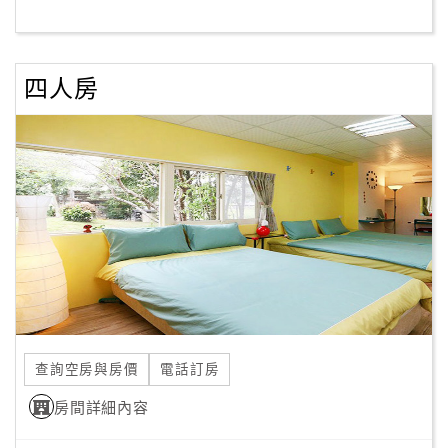
客
服
四人房
聯
絡
單
Line
線
上
客
服
查詢空房與房價
電話訂房
紅
利
房間詳細內容
查
詢