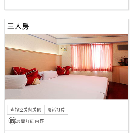
客
服
三人房
聯
絡
單
Line
線
上
客
服
查詢空房與房價
電話訂房
紅
利
房間詳細內容
查
詢