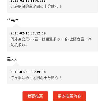
2016-02-16 11:47:52
房者不得要求退其差額。（限原訂飯店）
訂房網站的主動關心十分貼心！
五、保留住宿權益(保留住房)
．訂房者因故辦理訂單異動，本飯店可接受
保留住宿金
曾先生
額3個月
限原訂飯店），異動完成後不得辦理取消退款。
（提出申辦日為保留起算日）
2016-02-15 07:12:59
．訂房者使用「保留住宿金額」時，請注意！為避免飯
門外為公眾spa區，說話聲很吵，若?上隔音窗，冷
店客滿，敬請及早計畫，如逾時未提出申辦，視同無條
氣机很吵~
件放棄訂單（住宿權益）。 （限原訂飯店使用）
．每筆訂單異動限定乙次，限原訂飯店，異動完成後不
得辦理取消退款。
羅XX
．訂單異動後，訂單費用總計大於原訂單費用總計時，
訂房者應補足差額。 限原訂飯店
2016-01-20 03:39:58
．訂單異動後，訂單費用總計小於原訂單費用總計時，
訂房網站的主動關心十分貼心！
訂房者不得要求退其差額。限原訂飯店
六、取消訂單
我要推薦
更多推薦內容
訂房者因故取消訂單辦理退款，依下列標準申辦：
◎住房日7天前辦理者，訂單費用扣除總計0%為手續費