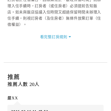
理入住手續時，訂房者（或住房者）必須提前告知飯
店。如未與飯店協議入住時間又超過保留時間未辦理入
住手續，則視訂房者（及住房者）無條件放棄訂單（住
宿權益）。
三、退房手續(Check out)
看完整訂房規則
本飯店退房時間(Check-out)為 （
11：30前
），訂房者
與飯店之其他交易﹝如續住、加床、餐費、小費、電話
費...等﹞所發生之費用，必須與飯店現場結清。
四、訂單異動
訂房者應於
入住前4日
（不含入住當日）提出申辦，如未
提出申辦不得異動訂單。
推薦
每筆訂單異動限定
乙
次，限原訂飯店，異動完成後不得
推薦人數
20
人
辦理取消退款。
訂單異動後，訂單費用總計大於原訂單費用總計時，訂
嚴XX
房者應補足差額。（限原訂飯店）
訂單異動後，訂單費用總計小於原訂單費用總計時，訂