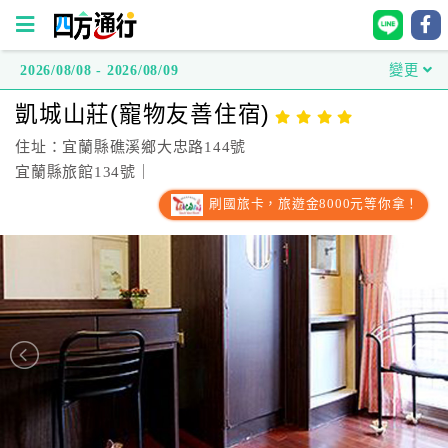
2026/08/08 - 2026/08/09
變更
四
凱城山莊(寵物友善住宿)
方
通
住址：宜蘭縣礁溪鄉大忠路144號
行
宜蘭縣旅館134號｜
訂
刷國旅卡，旅遊金8000元等你拿！
房
台
灣
訂
房
直