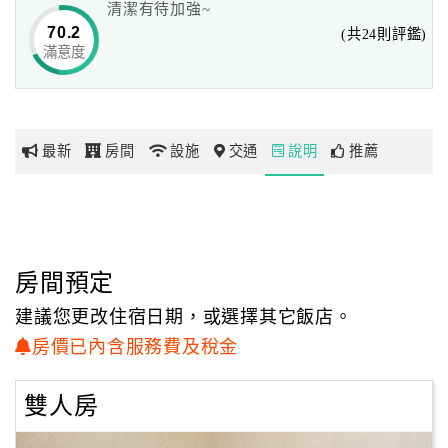
清潔有待加強~
70.2
(共24則評鑑)
滿意度
網
紅
帶
你
最新
房間
設施
交通
說明
推薦
玩
玩
樂
地
房間預定
圖
建議您更改住宿日期，或選擇其它飯店。
顧
房價已內含服務費及稅金
客
服
雙人房
務