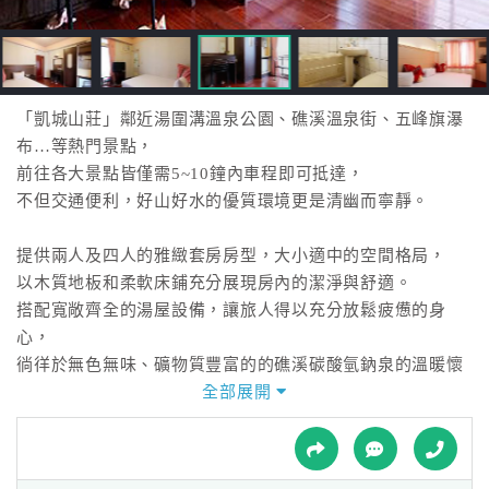
接
跟
飯
店
訂
「凱城山莊」鄰近湯圍溝溫泉公園、礁溪溫泉街、五峰旗瀑
房
布…等熱門景點，
HOT
前往各大景點皆僅需5~10鐘內車程即可抵達，
不但交通便利，好山好水的優質環境更是清幽而寧靜。
特
提供兩人及四人的雅緻套房房型，大小適中的空間格局，
色
以木質地板和柔軟床鋪充分展現房內的潔淨與舒適。
民
搭配寬敞齊全的湯屋設備，讓旅人得以充分放鬆疲憊的身
宿
心，
徜徉於無色無味、礦物質豐富的的礁溪碳酸氫鈉泉的溫暖懷
抱之中。
全部展開
全
球
租
車