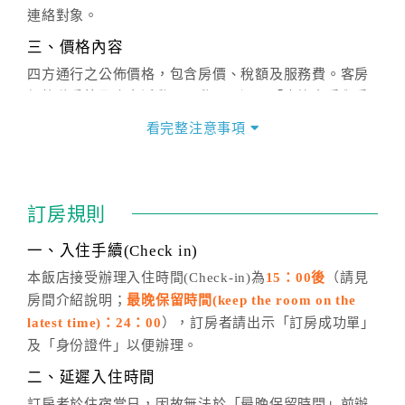
連絡對象。
三、價格內容
四方通行之公佈價格，包含房價、稅額及服務費。客房
價格隨季節及人文活動而異動，以選項「查詢空房與房
價」之當日價格為標準。
看完整注意事項
四、訂單異動
訂房成功後，訂房者如需異動內容，須於住房前在四方
通行「客服聯絡單」提出申辦，四方通行
恕不接受以電
訂房規則
話方式異動
訂單。
※非客服時間之申辦異動，皆為次日計算及辦理。
一、入住手續(Check in)
五、客服時間
本飯店接受辦理入住時間(Check-in)為
15：00後
（請見
房間介紹說明；
最晚保留時間(keep the room on the
週一至週日，上午9:00～晚上6:00
latest time)：24：00
），訂房者請出示「訂房成功單」
六、聯絡方式
及「身份證件」以便辦理。
週一至週日：
客服聯絡單
、
LINE@
、電話：
二、延遲入住時間
(07)9682715 。
訂房者於住宿當日，因故無法於「最晚保留時間」前辦