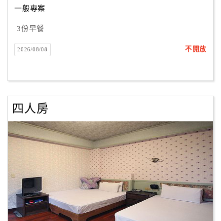
一般專案
3份早餐
訂
房
不開放
2026/08/08
Q&A
國
旅
四人房
卡
訂
房
請
款
收
據