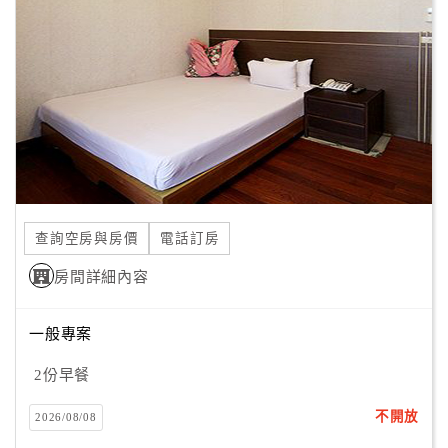
顧
客
滿
意
度
訂
單
查詢空房與房價
電話訂房
管
理
房間詳細內容
一般專案
會
員
2份早餐
帳
戶
不開放
2026/08/08