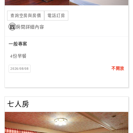
合
作
查詢空房與房價
電話訂房
提
房間詳細內容
案
一般專案
飯
店
4份早餐
合
不開放
2026/08/08
作
廠
商
七人房
合
作