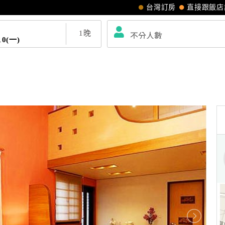
台灣訂房
直接跟飯店
1
晚
10(一)