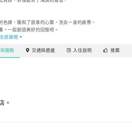
起貝殼，好像聽到了海浪的聲音，
的色調，暖和了旅客的心靈，洗去一身的疲憊，
囊，一起創造美好的回憶吧。
全部展開
施
與服務
交通
與週邊
入住
說明
推薦
店。