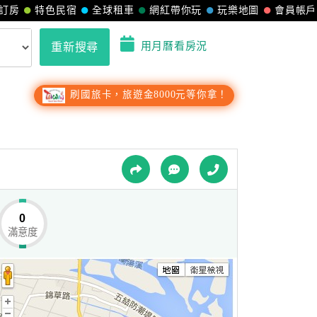
訂房
特色民宿
全球租車
網紅帶你玩
玩樂地圖
會員帳戶
用月曆看房況
重新搜尋
刷國旅卡，旅遊金8000元等你拿！
0
滿意度