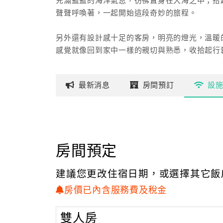
充滿藍藍的海洋氣息，彷彿置身在大海之中；拾
聲聲呼喚著，一起開始這段奇妙的旅程。
另外還有設計感十足的客房，明亮的燈光，溫暖
感覺就像回到家中一樣的親切與熟悉，收拾起行
最新
消息
房間
預訂
設
房間預定
建議您更改住宿日期，或選擇其它飯
房價已內含服務費及稅金
雙人房