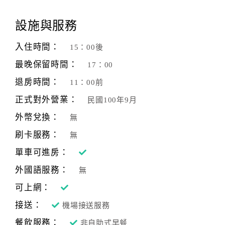
顧
設施與服務
客
滿
入住時間：
15：00後
意
最晚保留時間：
17：00
度
退房時間：
11：00前
正式對外營業：
民國100年9月
訂
單
外幣兌換：
無
管
刷卡服務：
無
理
單車可進房：
外國語服務：
無
會
員
可上網：
帳
接送：
機場接送服務
戶
餐飲服務：
非自助式早餐