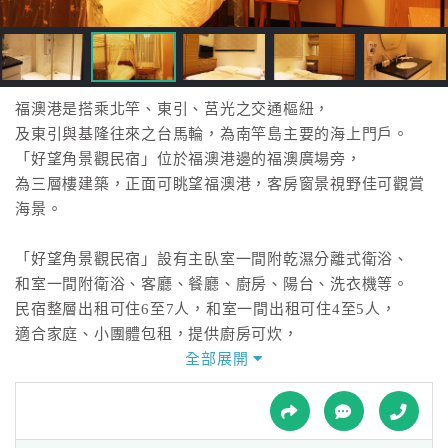
接
跟
飯
店
訂
福澳港是搭乘北竿、東引、莒光之交通樞紐，
房
及東引與基隆往來之台馬輪，為南竿島主要的海上門戶。
HOT
「好望角景觀民宿」位於福澳港邊的福澳廣場旁，
為三層樓建築，正面可眺望福澳港，客房窗景視野佳可觀賞
海景。
特
色
「好望角景觀民宿」設有主臥室一間附乾濕分離式衛浴、
民
和室一間附衛浴、客廳、餐廳、廚房、陽台、洗衣機等。
宿
民宿整層出租可住6至7人，和室一間出租可住4至5人，
適合家庭、小團體包租，提供廚房可炊，
陽台可洗曬衣服，整層出租很有居家渡假的感覺。
全部展開
全
球
「好望角景觀民宿」設有高速上網提供電腦及液晶瑩幕，房
租
車
客免費上網。