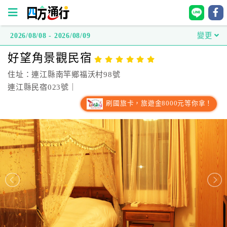
2026/08/08 - 2026/08/09
變更
四
好望角景觀民宿
方
通
住址：連江縣南竿鄉福沃村98號
行
連江縣民宿023號｜
訂
刷國旅卡，旅遊金8000元等你拿！
房
台
灣
訂
房
直