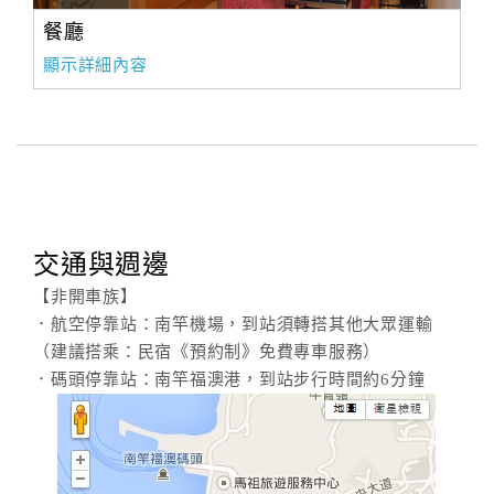
旅
伴
餐廳
計
顯示詳細內容
劃
商
品
宣
傳
交通與週邊
【非開車族】
．航空停靠站：南竿機場，到站須轉搭其他大眾運輸
（建議搭乘：民宿《預約制》免費專車服務）
．碼頭停靠站：南竿福澳港，到站步行時間約6分鐘