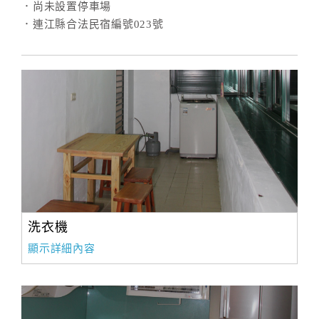
．尚未設置停車場
．連江縣合法民宿編號023號
訂
房
Q&A
國
旅
卡
訂
房
洗衣機
顯示詳細內容
請
款
收
據