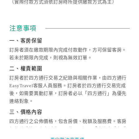
（實際付款方式須依訂房時所提供繳款方式為主）
注意事項
一、客房保留
訂房者須在繳款期限內完成付款動作，方可保留客房。
若未於期限內完成，則視為無效訂單。
二、權責範圍
訂房者於四方通行交易之紀錄與相關作業，由四方通行
EasyTravel客服人員服務。訂房者於四方通行交易完成
後，如需要異動訂單，訂房者必以「四方通行」為優先
連絡對象。
三、價格內容
四方通行之公佈價格，包含房價、稅額及服務費。客房
價格隨季節及人文活動而異動，以選項「查詢空房與房
價」之當日價格為標準。