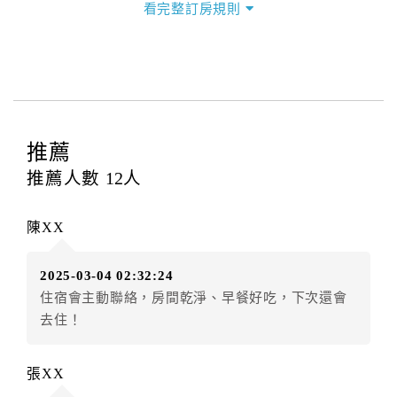
看完整訂房規則
本飯店退房時間(Check-out)為 （
11：00前
），訂房者
與飯店之其他交易﹝如續住、加床、餐費、小費、電話
費...等﹞所發生之費用，必須與飯店現場結清。
四、訂單異動
訂房者應於
入住前8日
（不含入住當日）提出申辦，如未
提出申辦不得異動訂單。
推薦
每筆訂單異動限定
乙
次，限原訂飯店，異動完成後不得
推薦人數
12
人
辦理取消退款。
訂單異動後，訂單費用總計大於原訂單費用總計時，訂
陳XX
房者應補足差額。（限原訂飯店）
訂單異動後，訂單費用總計小於原訂單費用總計時，訂
2025-03-04 02:32:24
房者不得要求退其差額。（限原訂飯店）
住宿會主動聯絡，房間乾淨、早餐好吃，下次還會
五、保留住宿權益(保留住房)
去住！
．訂房者因故辦理訂單異動，本飯店可接受
保留住宿金
額3個月
限原訂飯店），異動完成後不得辦理取消退款。
張XX
（提出申辦日為保留起算日）