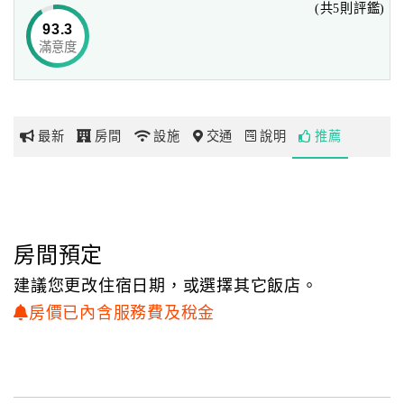
(共5則評鑑)
福沃村內商店林立，有餐廳、小吃店、早餐店、素食店、
93.3
網咖等，福澳港設有7-11便利商店購物非常方便。
滿意度
網
紅
（連江縣合法民宿編號023號）
帶
你
最新
房間
設施
交通
說明
推薦
玩
玩
樂
地
房間預定
圖
建議您更改住宿日期，或選擇其它飯店。
顧
房價已內含服務費及稅金
客
服
務