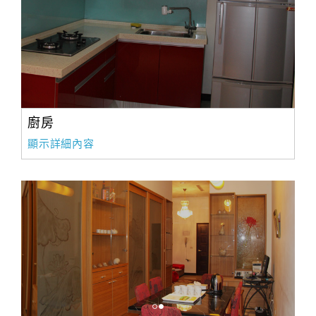
合
作
提
案
飯
廚房
店
顯示詳細內容
合
作
廠
商
合
作