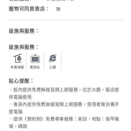
寵物可同房旅店：
無
客
服
聯
設施與服務：
絡
單
設施與服務：
Line
線
木質地板
第四台
上網
上
貼心提醒：
客
服
．館內提供免費無線寬頻上網服務，位於大廳，飯店提
供電腦使用
．客房內提供免費無線寬頻上網服務，使用者需自備手
紅
提電腦
利
．提供《預約制》免費專車服務：來回，地點：南竿機
查
場、碼頭
詢