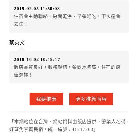
．訂房者使用「保留住宿金額」時，請注意！為避免飯
2019-02-05 11:50:08
店客滿，敬請及早計畫，如逾時未提出申辦，視同無條
住宿會主動聯絡，房間乾淨、早餐好吃，下次還會
件放棄訂單（住宿權益）。 （限原訂飯店使用）
去住！
．每筆訂單異動限定乙次，限原訂飯店，異動完成後不
得辦理取消退款。
．訂單異動後，訂單費用總計大於原訂單費用總計時，
蔡英文
訂房者應補足差額。 限原訂飯店
．訂單異動後，訂單費用總計小於原訂單費用總計時，
2018-10-02 10:19:17
訂房者不得要求退其差額。限原訂飯店
飯店品質良好，服務親切，餐飲水準高，住宿的最
六、取消訂單
佳選擇！
訂房者因故取消訂單辦理退款，依下列標準申辦：
◎住房日7天前辦理者，訂單費用扣除總計0%為手續費
我要推薦
更多推薦內容
◎住房日4天前辦理者，訂單費用扣除總計25%為手續費
◎住房日1天前辦理者，訂單費用扣除總計45%為手續費
◎住房日當日辦理者，訂單費用扣除總計100%為手續費
「本網站位在台灣，網站資料由飯店提供，營業人名稱 :
◎住房日當日不得辦理。
好望角景觀民宿，統一編號 : 41217263」
◎住房日當日未辦理入住手續者，視同住房，已付訂單
之訂金將全額沒收。