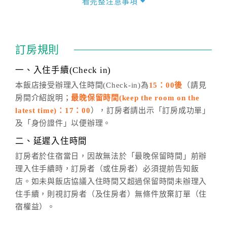
看完整注意事項
四、訂單異動
訂房成功後，訂房者如需異動內容，須於住房前在四方
通行「客服聯絡單」提出申辦，四方通行
恕不接受以電
訂房規則
話方式異動
訂單。
※非客服時間之申辦異動，皆為次日計算及辦理。
一、入住手續(Check in)
五、客服時間
本飯店接受辦理入住時間(Check-in)為
15：00後
（請見
房間介紹說明；
最晚保留時間(keep the room on the
週一至週日，上午9:00～晚上6:00
latest time)：17：00
），訂房者請出示「訂房成功單」
六、聯絡方式
及「身份證件」以便辦理。
週一至週日：
客服聯絡單
、
LINE@
、電話：
二、延遲入住時間
(07)9682715 。
訂房者於住宿當日，因故無法於「最晚保留時間」前辦
理入住手續時，訂房者（或住房者）必須提前告知飯
店。如未與飯店協議入住時間又超過保留時間未辦理入
住手續，則視訂房者（及住房者）無條件放棄訂單（住
宿權益）。
三、退房手續(Check out)