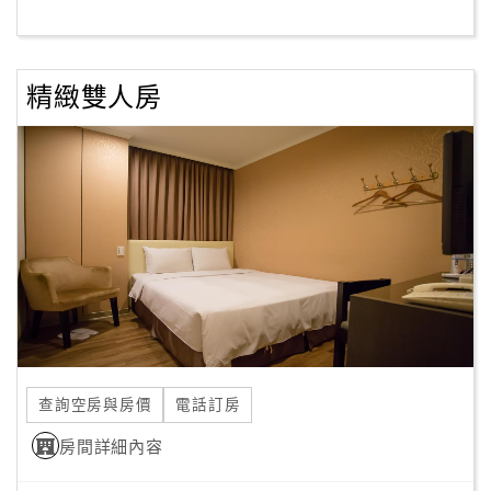
客
服
精緻雙人房
聯
絡
單
Line
線
上
客
服
查詢空房與房價
電話訂房
紅
利
房間詳細內容
查
詢