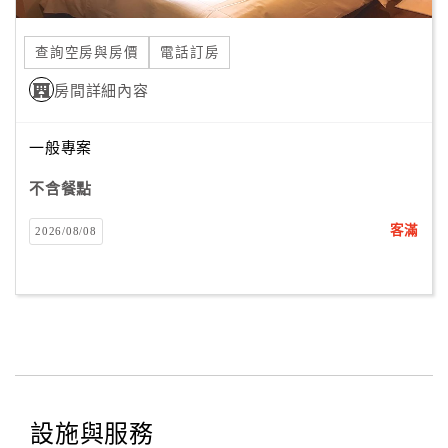
合
作
查詢空房與房價
電話訂房
提
房間詳細內容
案
一般專案
飯
店
不含餐點
合
客滿
2026/08/08
作
廠
商
合
作
設施與服務