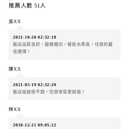
每筆訂單異動限定
乙
次，限原訂飯店，異動完成後不得
推薦人數
51
人
辦理取消退款。
訂單異動後，訂單費用總計大於原訂單費用總計時，訂
吳XX
房者應補足差額。（限原訂飯店）
訂單異動後，訂單費用總計小於原訂單費用總計時，訂
2021-10-20 02:32:18
房者不得要求退其差額。（限原訂飯店）
飯店品質良好，服務親切，餐飲水準高，住宿的最
五、保留住宿權益(保留住房)
佳選擇！
．訂房者因故辦理訂單異動，本飯店可接受
保留住宿金
額3個月
限原訂飯店），異動完成後不得辦理取消退款。
陳XX
（提出申辦日為保留起算日）
．訂房者使用「保留住宿金額」時，請注意！為避免飯
2021-05-19 02:32:20
店客滿，敬請及早計畫，如逾時未提出申辦，視同無條
飯店設施很不錯，住宿享受更超值！
件放棄訂單（住宿權益）。 （限原訂飯店使用）
．每筆訂單異動限定乙次，限原訂飯店，異動完成後不
得辦理取消退款。
林XX
．訂單異動後，訂單費用總計大於原訂單費用總計時，
訂房者應補足差額。 限原訂飯店
2018-12-21 09:05:22