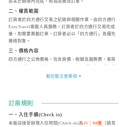
若未於期限內完成，則視為無效訂單。
二、權責範圍
訂房者於四方通行交易之紀錄與相關作業，由四方通行
EasyTravel客服人員服務。訂房者於四方通行交易完成
後，如需要異動訂單，訂房者必以「四方通行」為優先
連絡對象。
三、價格內容
四方通行之公佈價格，包含房價、稅額及服務費。客房
價格隨季節及人文活動而異動，以選項「查詢空房與房
價」之當日價格為標準。
看完整注意事項
四、訂單異動
訂房成功後，訂房者如需異動內容，須於住房前在四方
通行「客服聯絡單」提出申辦，四方通行
恕不接受以電
訂房規則
話方式異動
訂單。
※非客服時間之申辦異動，皆為次日計算及辦理。
一、入住手續(Check in)
五、客服時間
本飯店接受辦理入住時間(Check-in)為
15：00後
（請見