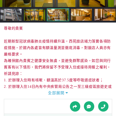
接
跟
飯
店
訂
尊敬的貴賓
房
HOT
近期新型冠狀病毒肺炎疫情持續升溫，西苑旅店竭力落實各項防
疫措施，於館內各處皆有額溫量測並徹底消毒，對飯店人員亦有
嚴格要求。
特
為確保館內貴賓之健康安全無虞，並避免群聚感染，如您與同行
色
賓客有以下情形，我們將保留不予受理入住或接待用餐之權利，
民
祈請見諒：
宿
1. 於辦理入住時有咳嗽、額溫高於37.5度等呼吸道症狀者；
2. 於辦理入住14日內有中央疾管局公告之一至三級疫區旅遊史或
全部展開
同住者有該旅遊史者；
全
3. 於辦理入住14日內，與確診或疑似個案有接觸史者；
球
租
4. 未配合量測額溫或說明旅遊接觸史者。
車
5. 需進行自主或居家隔離者