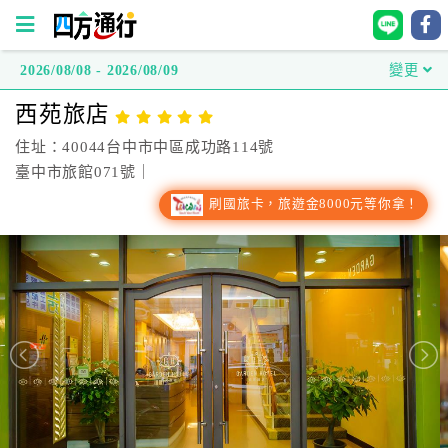
2026/08/08 - 2026/08/09
變更
四
西苑旅店
方
通
住址：40044台中市中區成功路114號
行
臺中市旅館071號｜
訂
刷國旅卡，旅遊金8000元等你拿！
房
台
灣
訂
房
直