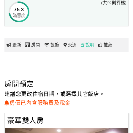
(共92則評鑑)
如有上述情形，請您務必遵循政府防疫政策進行健康管理或儘速
75.3
就醫
滿意度
網
紅
帶
你
最新
房間
設施
交通
說明
推薦
玩
西苑旅店位於台中火車站及各大客運站步行僅6分鐘的位
玩
置，
樂
距離台中機場約30分鐘車程，鄰近一中街、官原眼科、20號
地
房間預定
倉庫及綠意盎然的台中公園；
圖
樓下有小吃街及便利商店讓你半夜也便利，
建議您更改住宿日期，或選擇其它飯店。
驅車前往台中知名景點草悟道、科學博物館、美術館約10分
顧
房價已內含服務費及稅金
鐘車程，
客
全館提供免費無限上網及禁煙房，方便您商務出差及休閒旅
服
豪華雙人房
遊時安排各項行程；
務
提供”清潔、服務、安全”的住宿環境是我們的宗旨，