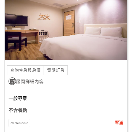
希望在旅途上能滿足到您各項需求，
顧
櫃另備有私房景點旅遊資訊提供給入住西苑旅店的佳賓
客
們，
滿
無論您是好吃美食的饕客族、走氣質內斂路線的雅痞族或是
意
喜愛自然風光的戶外路線…西苑旅店都為您貼心的準備好詳
度
細的景點介紹！
訂
單
查詢空房與房價
電話訂房
管
理
房間詳細內容
一般專案
會
員
不含餐點
帳
戶
客滿
2026/08/08