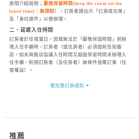
房間介紹說明；
最晚保留時間(keep the room on the
週一至週日，上午9:00～晚上6:00
latest time)：無限制
），訂房者請出示「訂房成功單」
六、聯絡方式
及「身份證件」以便辦理。
週一至週日：
客服聯絡單
、
LINE@
、電話：
二、延遲入住時間
(07)9682715 。
訂房者於住宿當日，因故無法於「最晚保留時間」前辦
理入住手續時，訂房者（或住房者）必須提前告知飯
店。如未與飯店協議入住時間又超過保留時間未辦理入
住手續，則視訂房者（及住房者）無條件放棄訂單（住
宿權益）。
三、退房手續(Check out)
看完整訂房規則
本飯店退房時間(Check-out)為 （
11：00前
），訂房者
與飯店之其他交易﹝如續住、加床、餐費、小費、電話
費...等﹞所發生之費用，必須與飯店現場結清。
四、訂單異動
訂房者應於
入住前2日
（不含入住當日）提出申辦，如未
提出申辦不得異動訂單。
推薦