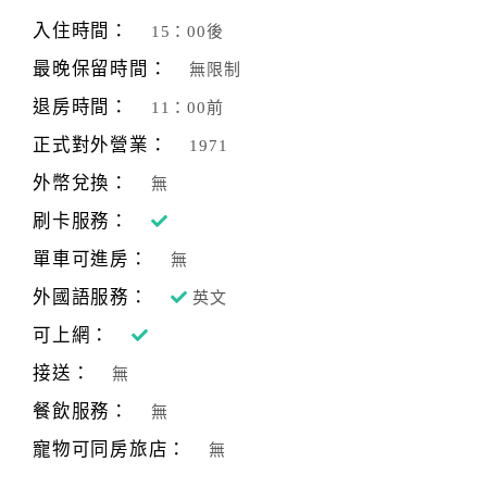
旅
伴
入住時間：
15：00後
計
最晚保留時間：
無限制
劃
退房時間：
11：00前
正式對外營業：
1971
商
品
外幣兌換：
無
宣
刷卡服務：
傳
單車可進房：
無
外國語服務：
英文
可上網：
接送：
無
餐飲服務：
無
寵物可同房旅店：
無