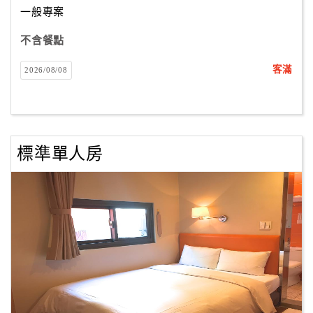
一般專案
不含餐點
訂
房
客滿
2026/08/08
Q&A
國
旅
標準單人房
卡
訂
房
請
款
收
據