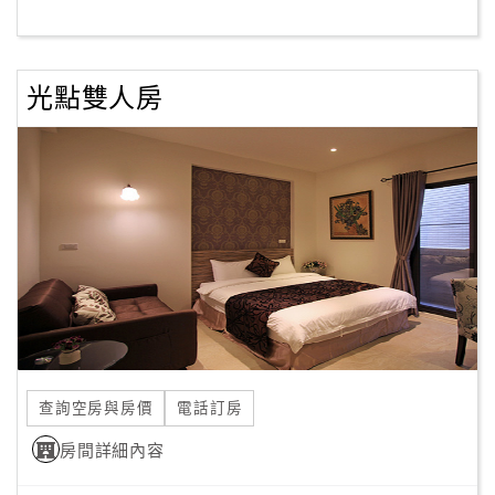
客
服
光點雙人房
聯
絡
單
Line
線
上
客
服
查詢空房與房價
電話訂房
紅
利
房間詳細內容
查
詢