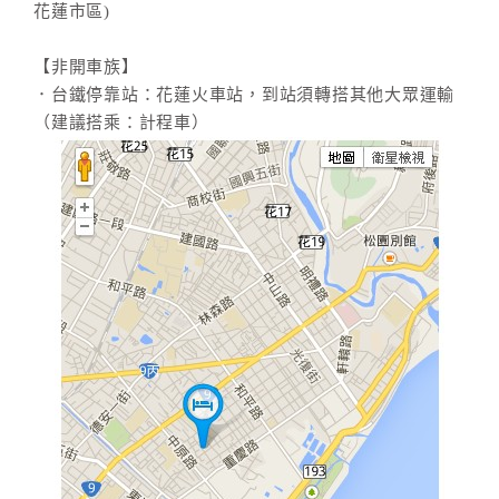
花蓮市區)
【非開車族】
．台鐵停靠站：花蓮火車站，到站須轉搭其他大眾運輸
（建議搭乘：計程車）