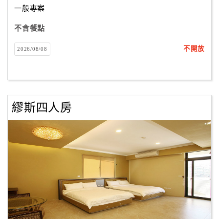
一般專案
不含餐點
訂
房
不開放
2026/08/08
Q&A
國
旅
繆斯四人房
卡
訂
房
請
款
收
據