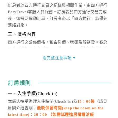
訂房者於四方通行交易之紀錄與相關作業，由四方通行
EasyTravel客服人員服務。訂房者於四方通行交易完成
後，如需要異動訂單，訂房者必以「四方通行」為優先
連絡對象。
三、價格內容
四方通行之公佈價格，包含房價、稅額及服務費。客房
價格隨季節及人文活動而異動，以選項「查詢空房與房
價」之當日價格為標準。
看完整注意事項
四、訂單異動
訂房成功後，訂房者如需異動內容，須於住房前在四方
通行「客服聯絡單」提出申辦，四方通行
恕不接受以電
訂房規則
話方式異動
訂單。
※非客服時間之申辦異動，皆為次日計算及辦理。
一、入住手續(Check in)
五、客服時間
本飯店接受辦理入住時間(Check-in)為
15：00後
（請見
房間介紹說明；
最晚保留時間(keep the room on the
週一至週日，上午9:00～晚上6:00
latest time)：20：00 （如需延遲進房請電洽飯