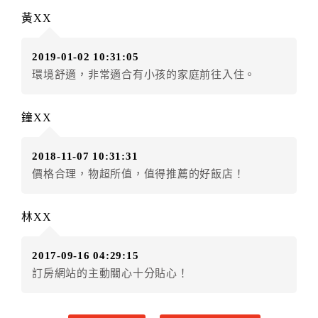
辦理取消退款。
黃XX
訂單異動後，訂單費用總計大於原訂單費用總計時，訂
房者應補足差額。（限原訂飯店）
2019-01-02 10:31:05
訂單異動後，訂單費用總計小於原訂單費用總計時，訂
環境舒適，非常適合有小孩的家庭前往入住。
房者不得要求退其差額。（限原訂飯店）
五、保留住宿權益(保留住房)
鐘XX
．訂房者因故辦理訂單異動，本飯店可接受
保留住宿金
額3個月
限原訂飯店），異動完成後不得辦理取消退款。
2018-11-07 10:31:31
（提出申辦日為保留起算日）
價格合理，物超所值，值得推薦的好飯店！
．訂房者使用「保留住宿金額」時，請注意！為避免飯
店客滿，敬請及早計畫，如逾時未提出申辦，視同無條
件放棄訂單（住宿權益）。 （限原訂飯店使用）
林XX
．每筆訂單異動限定乙次，限原訂飯店，異動完成後不
得辦理取消退款。
2017-09-16 04:29:15
．訂單異動後，訂單費用總計大於原訂單費用總計時，
訂房網站的主動關心十分貼心！
訂房者應補足差額。 限原訂飯店
．訂單異動後，訂單費用總計小於原訂單費用總計時，