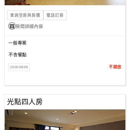
合
作
查詢空房與房價
電話訂房
提
房間詳細內容
案
一般專案
飯
店
不含餐點
合
不開放
2026/08/08
作
廠
商
光點四人房
合
作