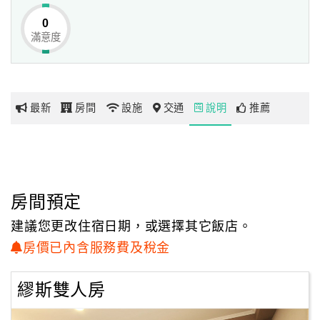
我們珍視著你，給予你不平凡中的平凡，
0
沉澱心靈 就來Muse，
滿意度
網
為未來的每一步做好準備。
紅
帶
你
最新
房間
設施
交通
說明
推薦
玩
玩
樂
地
房間預定
圖
建議您更改住宿日期，或選擇其它飯店。
顧
房價已內含服務費及稅金
客
服
繆斯雙人房
務