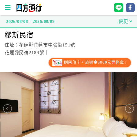
2026/08/08 - 2026/08/09
變更
四
繆斯民宿
方
通
住址：花蓮縣花蓮市中強街151號
行
花蓮縣民宿2189號｜
訂
刷國旅卡，旅遊金8000元等你拿！
房
台
灣
訂
房
直