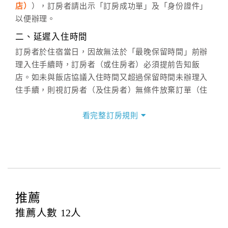
六、聯絡方式
店）
），訂房者請出示「訂房成功單」及「身份證件」
週一至週日：
客服聯絡單
、
LINE@
、電話：
以便辦理。
(07)9682715 。
二、延遲入住時間
訂房者於住宿當日，因故無法於「最晚保留時間」前辦
理入住手續時，訂房者（或住房者）必須提前告知飯
店。如未與飯店協議入住時間又超過保留時間未辦理入
住手續，則視訂房者（及住房者）無條件放棄訂單（住
宿權益）。
看完整訂房規則
三、退房手續(Check out)
本飯店退房時間(Check-out)為 （
11：00前
），訂房者
與飯店之其他交易﹝如續住、加床、餐費、小費、電話
費...等﹞所發生之費用，必須與飯店現場結清。
四、訂單異動
訂房者應於
入住前4日
（不含入住當日）提出申辦，如未
推薦
提出申辦不得異動訂單。
推薦人數
12
人
每筆訂單異動限定
乙
次，限原訂飯店，異動完成後不得