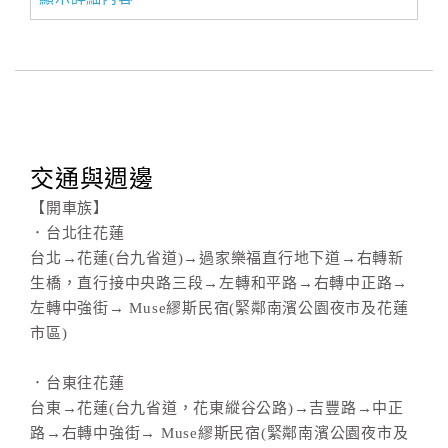
交通與週邊
【開車族】
．台北往花蓮
台北→花蓮(台九省道)→過家樂福直行地下道→右轉新
生橋，直行接中央路三段→左轉和平路→右轉中正路→
左轉中強街→ Muse繆斯民宿(緊鄰南濱公園夜市及花蓮
市區)
．台東往花蓮
台東→花蓮(台九省道，花東縱谷公路)→吉豐路→中正
路→右轉中強街→ Muse繆斯民宿(緊鄰南濱公園夜市及