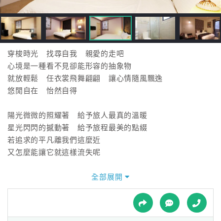
接
跟
飯
店
訂
穿梭時光 找尋自我 親愛的走吧
房
心境是一種看不見卻能形容的抽象物
HOT
就放輕鬆 任衣裳飛舞翩翩 讓心情隨風飄逸
悠閒自在 怡然自得
特
陽光微微的照耀著 給予旅人最真的溫暖
色
星光閃閃的撼動著 給予旅程最美的點綴
民
若追求的平凡離我們這麼近
宿
又怎麼能讓它就這樣流失呢
白浪輕柔的拍打岸邊的岩，白雲細膩的刻畫旅人的心，
全部展開
全
抓住追求自由的風，踏上雲彩彼端的築夢天堂，
球
一切都這麼的 真實，
租
車
簡單其實不簡單，平凡其實不平凡，