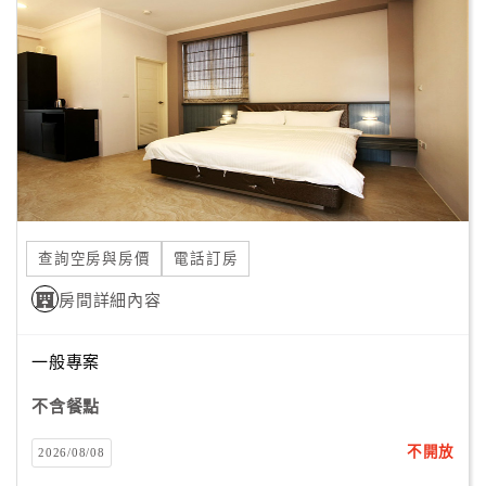
顧
客
滿
意
度
訂
單
查詢空房與房價
電話訂房
管
理
房間詳細內容
一般專案
會
員
不含餐點
帳
戶
不開放
2026/08/08