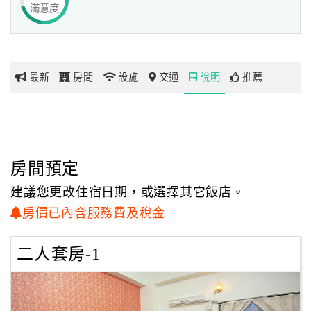
滿意度
讓您的出遊住宿更加多了一層保障。
網
紅
帶
最新
房間
設施
交通
說明
推薦
你
玩
玩
房間預定
樂
地
建議您更改住宿日期，或選擇其它飯店。
圖
房價已內含服務費及稅金
顧
二人套房-1
客
服
務