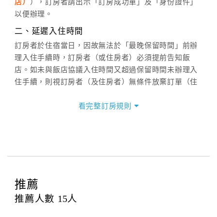
店）
），訂房者請出示「訂房成功單」及「身份證件」
週一至週日：
客服聯絡單
、
LINE@
、電話：
以便辦理。
(07)9682715 。
二、延遲入住時間
訂房者於住宿當日，因故無法於「最晚保留時間」前辦
理入住手續時，訂房者（或住房者）必須提前告知飯
店。如未與飯店協議入住時間又超過保留時間未辦理入
住手續，則視訂房者（及住房者）無條件放棄訂單（住
宿權益）。
看完整訂房規則
三、退房手續(Check out)
本飯店退房時間(Check-out)為 （
11：00前
），訂房者
與飯店之其他交易﹝如續住、加床、餐費、小費、電話
費...等﹞所發生之費用，必須與飯店現場結清。
四、訂單異動
訂房者應於
入住前2日
（不含入住當日）提出申辦，如未
推薦
提出申辦不得異動訂單。
推薦人數
15
人
每筆訂單異動限定
乙
次，限原訂飯店，異動完成後不得