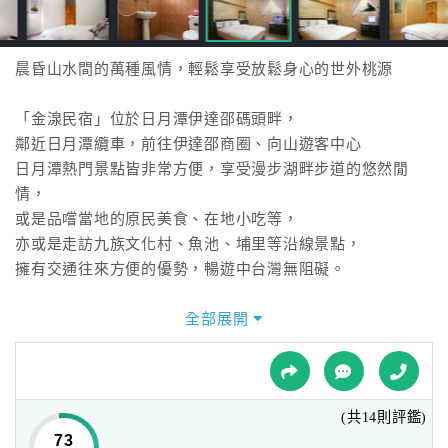
接
跟
飯
晨昏山水間的萬種風情，輕鬆享受放鬆身心的世外桃源
店
訂
「金湶民宿」位於日月潭伊達邵碼頭畔，
房
鄰近日月潭纜車，前往伊達邵商圈、向山遊客中心
HOT
日月潭熱門景點皆非常方便，享受漫步湖畔步道的悠然閒
情，
或是品嚐當地的原民美食、在地小吃等，
特
色
亦或是走訪九族文化村、魚池、埔里等沿線景點，
民
擁有交通往來方便的優勢，暢遊中台灣無阻礙。
宿
「金湶民宿」為獨棟透天民宿建築，營造出溫馨典雅的氛
全部展開
圍，
全
感受到就像回到家般的舒適、自在；
球
為了讓旅人們都能輕鬆、無負擔的暢遊日月潭。
租
(共14則評鑑)
採用太陽能熱水器，讓玩樂後可盡情洗滌旅後的疲勞，
車
73
消防設備皆通過定期檢驗合格、並投保了公共意外責任險，