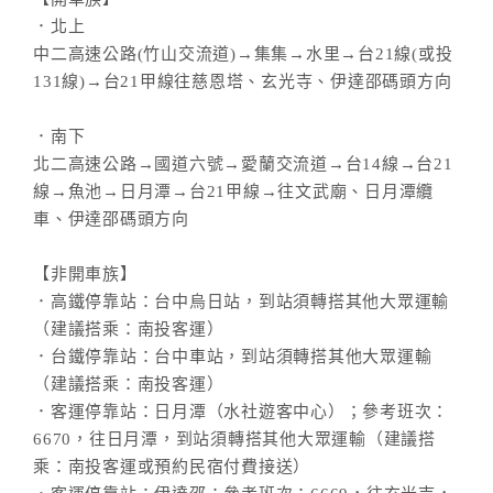
．北上
中二高速公路(竹山交流道)→集集→水里→台21線(或投
131線)→台21甲線往慈恩塔、玄光寺、伊達邵碼頭方向
．南下
北二高速公路→國道六號→愛蘭交流道→台14線→台21
線→魚池→日月潭→台21甲線→往文武廟、日月潭纜
車、伊達邵碼頭方向
【非開車族】
．高鐵停靠站：台中烏日站，到站須轉搭其他大眾運輸
（建議搭乘：南投客運）
．台鐵停靠站：台中車站，到站須轉搭其他大眾運輸
（建議搭乘：南投客運）
．客運停靠站：日月潭（水社遊客中心）；參考班次：
6670，往日月潭，到站須轉搭其他大眾運輸（建議搭
乘：南投客運或預約民宿付費接送）