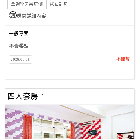
查詢空房與房價
電話訂房
合
作
房間詳細內容
提
案
一般專案
不含餐點
飯
店
不開放
2026/08/09
合
作
四人套房-1
廠
商
合
作