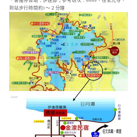
．客運停靠站：伊達邵；參考班次：6669，往玄光寺，
到站步行時間約1～２分鐘