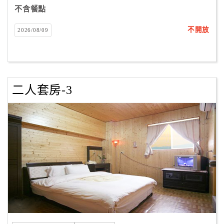
不含餐點
不開放
2026/08/09
訂
房
Q&A
二人套房-3
國
旅
卡
訂
房
請
款
收
據