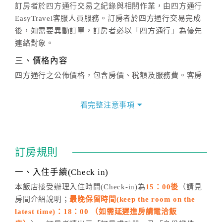
訂房者於四方通行交易之紀錄與相關作業，由四方通行
EasyTravel客服人員服務。訂房者於四方通行交易完成
後，如需要異動訂單，訂房者必以「四方通行」為優先
連絡對象。
三、價格內容
四方通行之公佈價格，包含房價、稅額及服務費。客房
價格隨季節及人文活動而異動，以選項「查詢空房與房
價」之當日價格為標準。
看完整注意事項
四、訂單異動
訂房成功後，訂房者如需異動內容，須於住房前在四方
通行「客服聯絡單」提出申辦，四方通行
恕不接受以電
訂房規則
話方式異動
訂單。
※非客服時間之申辦異動，皆為次日計算及辦理。
一、入住手續(Check in)
五、客服時間
本飯店接受辦理入住時間(Check-in)為
15：00後
（請見
房間介紹說明；
最晚保留時間(keep the room on the
週一至週日，上午9:00～晚上6:00
latest time)：18：00 （如需延遲進房請電洽飯
六、聯絡方式