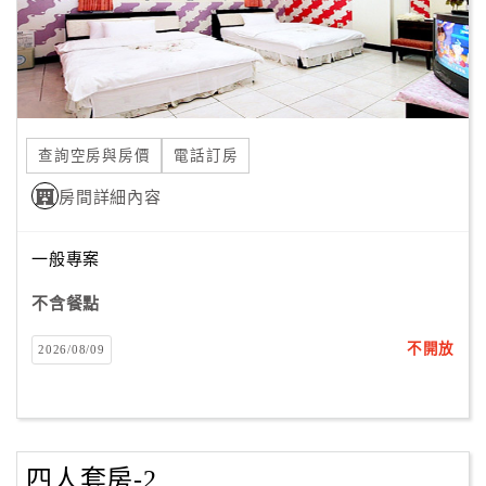
旅
伴
計
劃
商
查詢空房與房價
電話訂房
品
房間詳細內容
宣
傳
一般專案
不含餐點
不開放
2026/08/09
四人套房-2