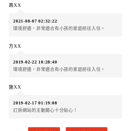
辦理取消退款。
高XX
訂單異動後，訂單費用總計大於原訂單費用總計時，訂
房者應補足差額。（限原訂飯店）
2021-08-07 02:32:22
訂單異動後，訂單費用總計小於原訂單費用總計時，訂
環境舒適，非常適合有小孩的家庭前往入住。
房者不得要求退其差額。（限原訂飯店）
五、保留住宿權益(保留住房)
方XX
．訂房者因故辦理訂單異動，本飯店可接受
保留住宿金
額3個月
限原訂飯店），異動完成後不得辦理取消退款。
2019-02-22 10:28:40
（提出申辦日為保留起算日）
環境舒適，非常適合有小孩的家庭前往入住。
．訂房者使用「保留住宿金額」時，請注意！為避免飯
店客滿，敬請及早計畫，如逾時未提出申辦，視同無條
件放棄訂單（住宿權益）。 （限原訂飯店使用）
施XX
．每筆訂單異動限定乙次，限原訂飯店，異動完成後不
得辦理取消退款。
2019-02-17 01:19:08
．訂單異動後，訂單費用總計大於原訂單費用總計時，
訂房網站的主動關心十分貼心！
訂房者應補足差額。 限原訂飯店
．訂單異動後，訂單費用總計小於原訂單費用總計時，
訂房者不得要求退其差額。限原訂飯店