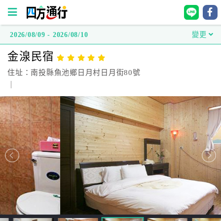
2026/08/09 - 2026/08/10
變更
四
金湶民宿
方
通
住址：南投縣魚池鄉日月村日月街80號
行
｜
訂
房
台
灣
訂
房
直