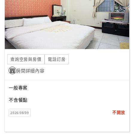
顧
客
滿
意
度
查詢空房與房價
電話訂房
訂
單
房間詳細內容
管
理
一般專案
不含餐點
會
員
不開放
2026/08/09
帳
戶