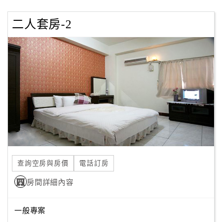
客
二人套房-2
服
聯
絡
單
Line
線
上
客
服
查詢空房與房價
電話訂房
房間詳細內容
紅
利
查
一般專案
詢