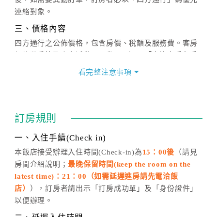
連絡對象。
三、價格內容
四方通行之公佈價格，包含房價、稅額及服務費。客房
價格隨季節及人文活動而異動，以選項「查詢空房與房
價」之當日價格為標準。
看完整注意事項
四、訂單異動
訂房成功後，訂房者如需異動內容，須於住房前在四方
通行「客服聯絡單」提出申辦，四方通行
恕不接受以電
訂房規則
話方式異動
訂單。
※非客服時間之申辦異動，皆為次日計算及辦理。
一、入住手續(Check in)
五、客服時間
本飯店接受辦理入住時間(Check-in)為
15：00後
（請見
房間介紹說明；
最晚保留時間(keep the room on the
週一至週日，上午9:00～晚上6:00
latest time)：21：00（如需延遲進房請先電洽飯
六、聯絡方式
店）
），訂房者請出示「訂房成功單」及「身份證件」
週一至週日：
客服聯絡單
、
LINE@
、電話：
以便辦理。
(07)9682715 。