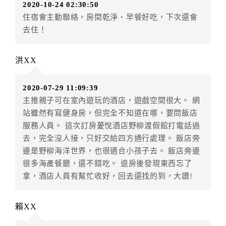
2020-10-24 02:30:50
訂單異動後，訂單費用總計小於原訂單費用總計時，訂
住宿會主動聯絡，房間乾淨、早餐好吃，下次還會
房者不得要求退其差額。（限原訂飯店）
去住！
五、保留住宿權益(保留住房)
．訂房者因故辦理訂單異動，本飯店可接受
保留住宿金
洪XX
額1個月
限原訂飯店），異動完成後不得辦理取消退款。
（提出申辦日為保留起算日）
2020-07-29 11:09:39
．訂房者使用「保留住宿金額」時，請注意！為避免飯
主推親子可在室內遊玩的酒店，遊戲空間很大。 網
店客滿，敬請及早計畫，如逾時未提出申辦，視同無條
站雖然有寫健身房，但完全不知道在哪，要問飯店
件放棄訂單（住宿權益）。 （限原訂飯店使用）
服務人員。 這次訂房薆悅酒店野柳渡假館打電話過
．每筆訂單異動限定乙次，限原訂飯店，異動完成後不
去，完全沒人接，只好交給四方通行處理。 飯店旁
得辦理取消退款。
邊是野柳海洋世界，也很適合小孩子去。 飯店旁邊
．訂單異動後，訂單費用總計大於原訂單費用總計時，
很多海產餐廳，還不錯吃。 退房後發現東西忘了
訂房者應補足差額。 限原訂飯店
拿，酒店人員有幫忙收好，回去還找的到，大讚!
．訂單異動後，訂單費用總計小於原訂單費用總計時，
訂房者不得要求退其差額。限原訂飯店
賴XX
六、取消訂單
訂房者因故取消訂單辦理退款，依下列標準申辦：