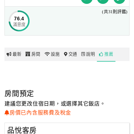
地漁人風情，
(共31則評鑑)
並以樂活渡假之姿，打造多元活動及住宿體驗，邀您一同感
網
76.4
受野柳 ​​薆悅的渡假態度。
紅
滿意度
帶
全新推出的400坪寓教於樂親子設施，適合帶著家中的小寶
你
貝一同前往，藉由刺激觸覺、聽覺、肢體等遊戲與活動，讓
玩
小寶貝們用玩樂的方式探索世界，徜徉野柳、樂活悠遊
最新
房間
設施
交通
說明
推薦
每日皆有清場時段:清場時間依飯店現場公告為主。
玩
薆悅酒店野柳渡假館施工公告
樂
敬愛的貴賓:
地
感謝您對薆悅酒店野柳渡假館的支持與愛護。
圖
房間預定
為了提供客人更加完善的設施與服務，
顧
本酒店將於2018年5月21日起，每日09:00~18:00
建議您更改住宿日期，或選擇其它飯店。
客
進行館內部份公共區域修繕。
房價已內含服務費及稅金
服
★ 於施工期間，我們將會盡全力來維護您的住宿品質，
務
造成您的不便之處，敬請見諒。
品悅客房