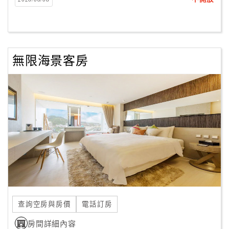
客
服
聯
絡
無限海景客房
單
Line
線
上
客
服
紅
利
查詢空房與房價
電話訂房
查
房間詳細內容
詢