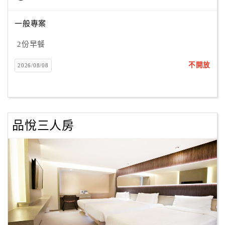
一般專案
訂
2份早餐
房
Q&A
不開放
2026/08/08
國
旅
卡
品悅三人房
訂
房
請
款
收
據