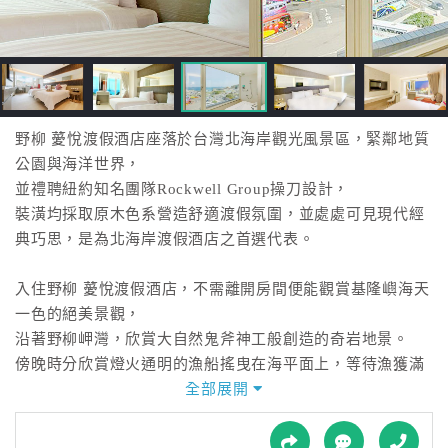
接
跟
飯
店
訂
房
野柳 ​​薆悅渡假酒店座落於台灣北海岸觀光風景區，緊鄰地質
HOT
公園與海洋世界，
並禮聘紐約知名團隊Rockwell Group操刀設計，
裝潢均採取原木色系營造舒適渡假氛圍，並處處可見現代經
特
典巧思，是為北海岸渡假酒店之首選代表。
色
民
入住野柳 ​​薆悅渡假酒店，不需離開房間便能觀賞基隆嶼海天
宿
一色的絕美景觀，
沿著野柳岬灣，欣賞大自然鬼斧神工般創造的奇岩地景。
全
傍晚時分欣賞燈火通明的漁船搖曳在海平面上，等待漁獲滿
球
載的豐收光景。
全部展開
租
車
野柳 ​​薆悅渡假酒店以北海岸頂級飯店之最，為您呈現野柳在