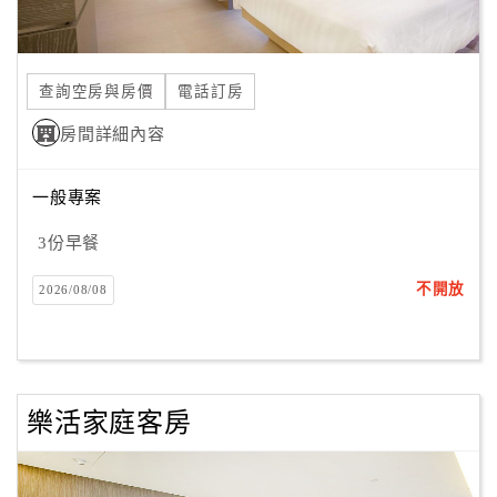
合
作
提
查詢空房與房價
電話訂房
案
房間詳細內容
飯
一般專案
店
合
3份早餐
作
不開放
2026/08/08
廠
商
合
樂活家庭客房
作