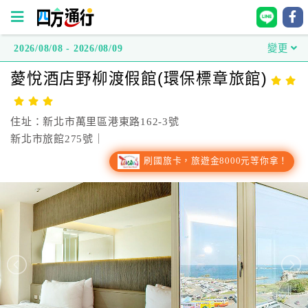
2026/08/08 - 2026/08/09
變更
四
薆悅酒店野柳渡假館(環保標章旅館)
方
通
行
住址：新北市萬里區港東路162-3號
訂
新北市旅館275號｜
房
刷國旅卡，旅遊金8000元等你拿！
台
灣
訂
房
直