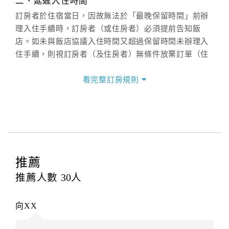
二、延遲入住時間
訂房者於住宿當日，因故無法於「最晚保留時間」前辦
理入住手續時，訂房者（或住房者）必須提前告知飯
店。如未與飯店協議入住時間又超過保留時間未辦理入
住手續，則視訂房者（及住房者）無條件放棄訂單（住
宿權益）。
看完整訂房規則
三、退房手續(Check out)
本飯店退房時間(Check-out)為 （
11：00前
），訂房者
與飯店之其他交易﹝如續住、加床、餐費、小費、電話
費...等﹞所發生之費用，必須與飯店現場結清。
四、訂單異動
訂房者應於
入住前2日
（不含入住當日）提出申辦，如未
推薦
提出申辦不得異動訂單。
推薦人數
30
人
每筆訂單異動限定
乙
次，限原訂飯店，異動完成後不得
辦理取消退款。
向XX
訂單異動後，訂單費用總計大於原訂單費用總計時，訂
房者應補足差額。（限原訂飯店）