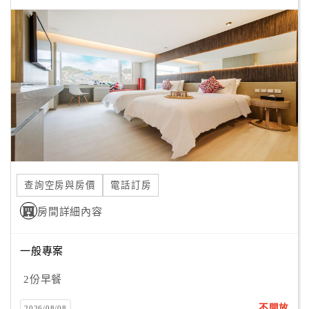
顧
客
滿
意
度
訂
單
管
查詢空房與房價
電話訂房
理
房間詳細內容
會
一般專案
員
帳
2份早餐
戶
不開放
2026/08/08