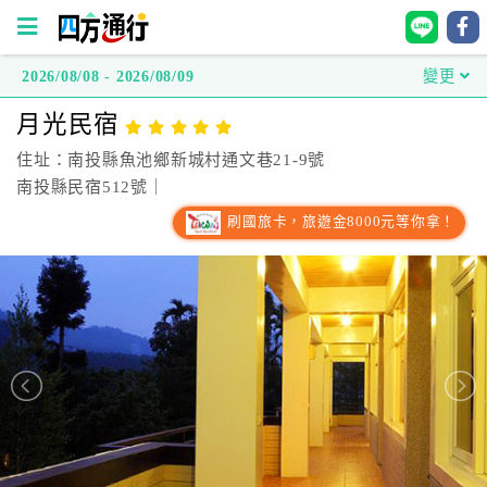
2026/08/08 - 2026/08/09
變更
四
月光民宿
方
通
住址：南投縣魚池鄉新城村通文巷21-9號
行
南投縣民宿512號｜
訂
刷國旅卡，旅遊金8000元等你拿！
房
台
灣
訂
房
直