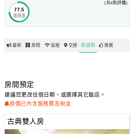
(共4則評鑑)
讓您於此趟旅程中，感受到的是熱情溫馨的居家氣息，
77.5
也是旅人們心中渴望的旅行意義～
滿意度
網
紅
帶
你
最新
房間
設施
交通
說明
推薦
玩
玩
樂
地
房間預定
圖
建議您更改住宿日期，或選擇其它飯店。
顧
房價已內含服務費及稅金
客
服
古典雙人房
務