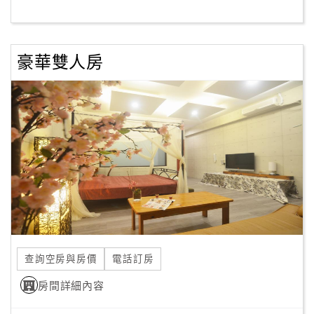
客
服
豪華雙人房
聯
絡
單
Line
線
上
客
服
查詢空房與房價
電話訂房
紅
利
房間詳細內容
查
詢