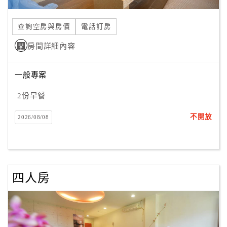
合
作
查詢空房與房價
電話訂房
提
房間詳細內容
案
一般專案
飯
店
2份早餐
合
不開放
2026/08/08
作
廠
商
四人房
合
作