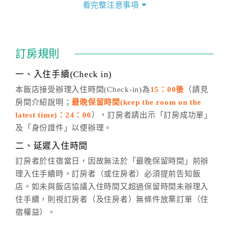
價」之當日價格為標準。
看完整注意事項
四、訂單異動
訂房成功後，訂房者如需異動內容，須於住房前在四方
通行「客服聯絡單」提出申辦，四方通行
恕不接受以電
訂房規則
話方式異動
訂單。
※非客服時間之申辦異動，皆為次日計算及辦理。
一、入住手續(Check in)
五、客服時間
本飯店接受辦理入住時間(Check-in)為
15：00後
（請見
房間介紹說明；
最晚保留時間(keep the room on the
週一至週日，上午9:00～晚上6:00
latest time)：24：00
），訂房者請出示「訂房成功單」
六、聯絡方式
及「身份證件」以便辦理。
週一至週日：
客服聯絡單
、
LINE@
、電話：
二、延遲入住時間
(07)9682715 。
訂房者於住宿當日，因故無法於「最晚保留時間」前辦
理入住手續時，訂房者（或住房者）必須提前告知飯
店。如未與飯店協議入住時間又超過保留時間未辦理入
住手續，則視訂房者（及住房者）無條件放棄訂單（住
宿權益）。