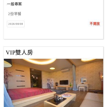
一般專案
2份早餐
訂
房
不開放
2026/08/08
Q&A
國
旅
VIP雙人房
卡
訂
房
請
款
收
據