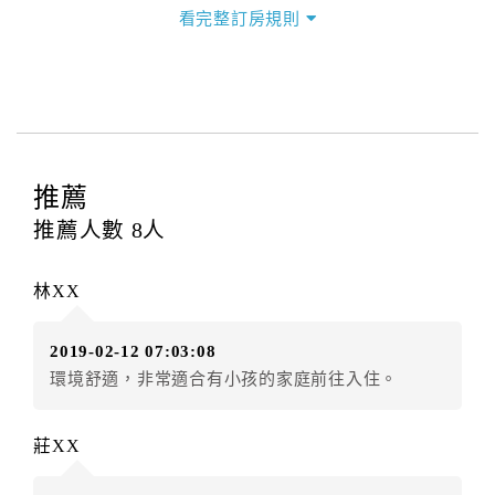
三、退房手續(Check out)
看完整訂房規則
本飯店退房時間(Check-out)為 （
11：00前
），訂房者
與飯店之其他交易﹝如續住、加床、餐費、小費、電話
費...等﹞所發生之費用，必須與飯店現場結清。
四、訂單異動
訂房者應於
入住前4日
（不含入住當日）提出申辦，如未
提出申辦不得異動訂單。
推薦
每筆訂單異動限定
乙
次，限原訂飯店，異動完成後不得
推薦人數
8
人
辦理取消退款。
訂單異動後，訂單費用總計大於原訂單費用總計時，訂
林XX
房者應補足差額。（限原訂飯店）
訂單異動後，訂單費用總計小於原訂單費用總計時，訂
2019-02-12 07:03:08
房者不得要求退其差額。（限原訂飯店）
環境舒適，非常適合有小孩的家庭前往入住。
五、保留住宿權益(保留住房)
．訂房者因故辦理訂單異動，本飯店可接受
保留住宿金
莊XX
額3個月
限原訂飯店），異動完成後不得辦理取消退款。
（提出申辦日為保留起算日）