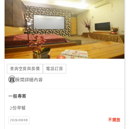
顧
客
滿
意
度
訂
單
查詢空房與房價
電話訂房
管
理
房間詳細內容
一般專案
會
員
2份早餐
帳
戶
不開放
2026/08/08