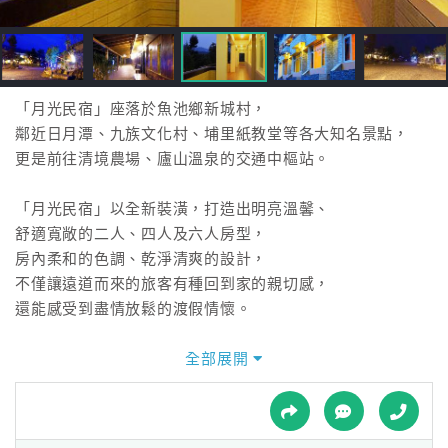
接
跟
飯
店
訂
「月光民宿」座落於魚池鄉新城村，
房
鄰近日月潭、九族文化村、埔里紙教堂等各大知名景點，
HOT
更是前往清境農場、廬山溫泉的交通中樞站。
「月光民宿」以全新裝潢，打造出明亮溫馨、
特
舒適寬敞的二人、四人及六人房型，
色
房內柔和的色調、乾淨清爽的設計，
民
不僅讓遠道而來的旅客有種回到家的親切感，
宿
還能感受到盡情放鬆的渡假情懷。
「月光民宿」另有提供團體包棟之服務，
全部展開
全
讓您不論是好友、家庭或公司出遊，
球
都能享有絕佳的私人空間，
租
車
更是與三五好友相聚暢談的絕佳選擇。