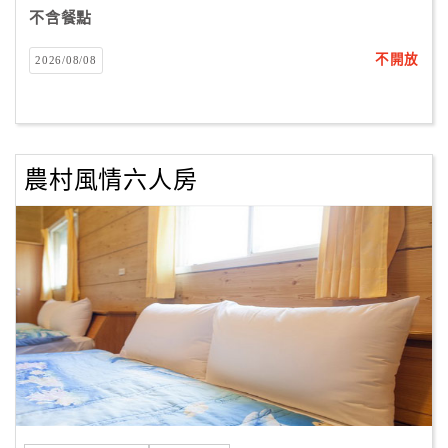
不含餐點
不開放
2026/08/08
訂
房
Q&A
農村風情六人房
國
旅
卡
訂
房
請
款
收
據