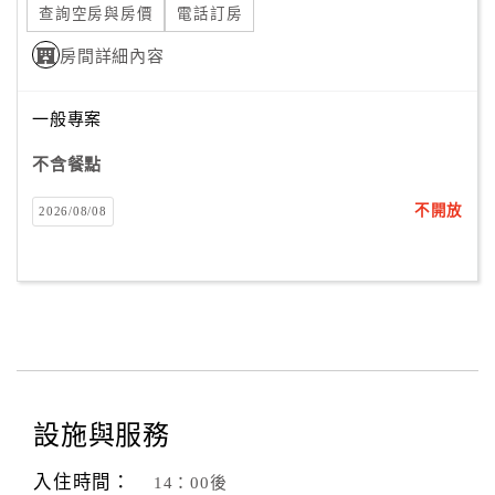
查詢空房與房價
電話訂房
合
作
房間詳細內容
提
案
一般專案
不含餐點
飯
店
不開放
2026/08/08
合
作
廠
商
合
作
設施與服務
入住時間：
14：00後