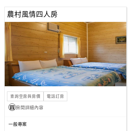
客
農村風情四人房
服
聯
絡
單
Line
線
上
客
服
查詢空房與房價
電話訂房
房間詳細內容
紅
利
查
一般專案
詢