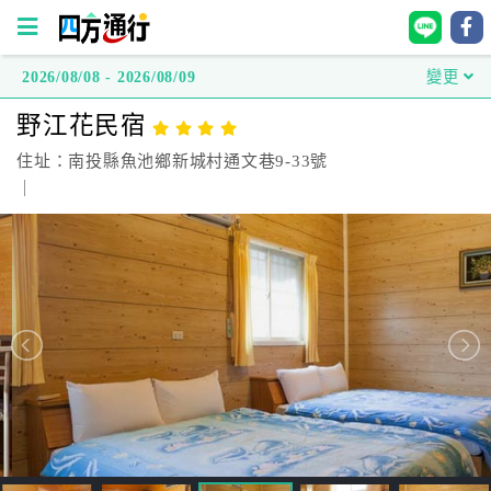
2026/08/08 - 2026/08/09
變更
四
野江花民宿
方
通
住址：南投縣魚池鄉新城村通文巷9-33號
行
｜
訂
房
台
灣
訂
房
直