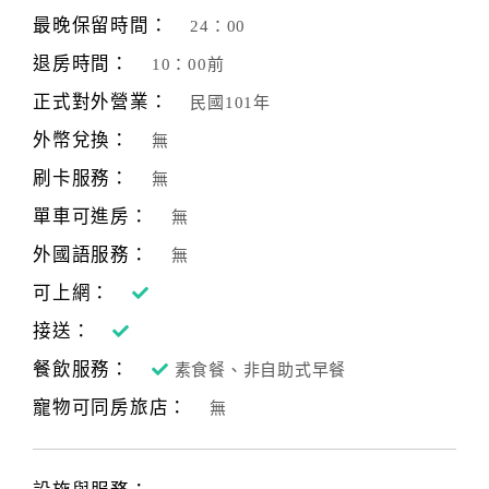
旅
最晚保留時間：
24：00
伴
計
退房時間：
10：00前
劃
正式對外營業：
民國101年
外幣兌換：
無
商
刷卡服務：
無
品
宣
單車可進房：
無
傳
外國語服務：
無
可上網：
接送：
餐飲服務：
素食餐、非自助式早餐
寵物可同房旅店：
無