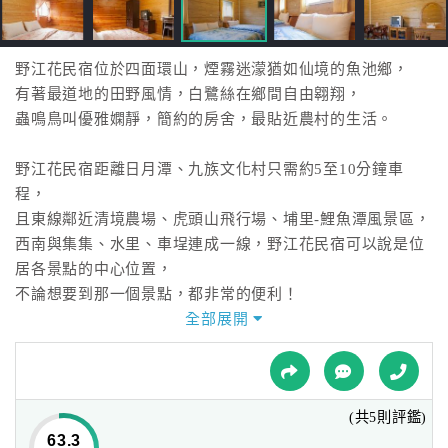
接
跟
飯
野江花民宿位於四面環山，煙霧迷濛猶如仙境的魚池鄉，
店
有著最道地的田野風情，白鷺絲在鄉間自由翱翔，
訂
蟲鳴鳥叫優雅嫻靜，簡約的房舍，最貼近農村的生活。
房
HOT
野江花民宿距離日月潭、九族文化村只需約5至10分鐘車
程，
且東線鄰近清境農場、虎頭山飛行場、埔里-鯉魚潭風景區，
特
色
西南與集集、水里、車埕連成一線，野江花民宿可以說是位
民
居各景點的中心位置，
宿
不論想要到那一個景點，都非常的便利！
全部展開
全
球
租
(共5則評鑑)
車
63.3