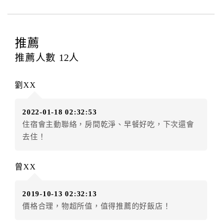
四、訂單異動
訂房者應於
入住前4日
（不含入住當日）提出申辦，如未
提出申辦不得異動訂單。
推薦
每筆訂單異動限定
乙
次，限原訂飯店，異動完成後不得
推薦人數
12
人
辦理取消退款。
訂單異動後，訂單費用總計大於原訂單費用總計時，訂
劉XX
房者應補足差額。（限原訂飯店）
訂單異動後，訂單費用總計小於原訂單費用總計時，訂
2022-01-18 02:32:53
房者不得要求退其差額。（限原訂飯店）
住宿會主動聯絡，房間乾淨、早餐好吃，下次還會
五、保留住宿權益(保留住房)
去住！
．訂房者因故辦理訂單異動，本飯店可接受
保留住宿金
額3個月
限原訂飯店），異動完成後不得辦理取消退款。
曾XX
（提出申辦日為保留起算日）
．訂房者使用「保留住宿金額」時，請注意！為避免飯
2019-10-13 02:32:13
店客滿，敬請及早計畫，如逾時未提出申辦，視同無條
價格合理，物超所值，值得推薦的好飯店！
件放棄訂單（住宿權益）。 （限原訂飯店使用）
．每筆訂單異動限定乙次，限原訂飯店，異動完成後不