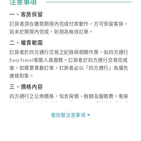
注意事項
一、客房保留
訂房者須在繳款期限內完成付款動作，方可保留客房。
若未於期限內完成，則視為無效訂單。
二、權責範圍
訂房者於四方通行交易之紀錄與相關作業，由四方通行
EasyTravel客服人員服務。訂房者於四方通行交易完成
後，如需要異動訂單，訂房者必以「四方通行」為優先
連絡對象。
三、價格內容
四方通行之公佈價格，包含房價、稅額及服務費。客房
價格隨季節及人文活動而異動，以選項「查詢空房與房
價」之當日價格為標準。
看完整注意事項
四、訂單異動
訂房成功後，訂房者如需異動內容，須於住房前在四方
通行「客服聯絡單」提出申辦，四方通行
恕不接受以電