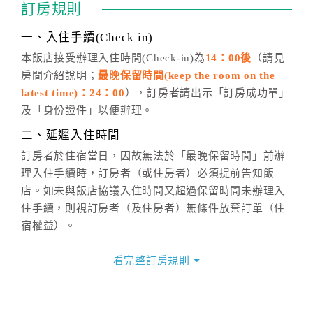
訂房規則
話方式異動
訂單。
※非客服時間之申辦異動，皆為次日計算及辦理。
一、入住手續(Check in)
五、客服時間
本飯店接受辦理入住時間(Check-in)為
14：00後
（請見
房間介紹說明；
最晚保留時間(keep the room on the
週一至週日，上午9:00～晚上6:00
latest time)：24：00
），訂房者請出示「訂房成功單」
六、聯絡方式
及「身份證件」以便辦理。
週一至週日：
客服聯絡單
、
LINE@
、電話：
二、延遲入住時間
(07)9682715 。
訂房者於住宿當日，因故無法於「最晚保留時間」前辦
理入住手續時，訂房者（或住房者）必須提前告知飯
店。如未與飯店協議入住時間又超過保留時間未辦理入
住手續，則視訂房者（及住房者）無條件放棄訂單（住
宿權益）。
三、退房手續(Check out)
看完整訂房規則
本飯店退房時間(Check-out)為 （
10：00前
），訂房者
與飯店之其他交易﹝如續住、加床、餐費、小費、電話
費...等﹞所發生之費用，必須與飯店現場結清。