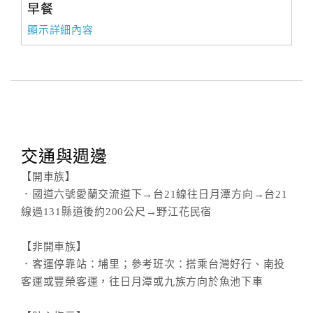
早餐
顯示詳細內容
交通與週邊
【開車族】
．國道六號愛蘭交流道下→台21線往日月潭方向→台21
線過131縣道後約200公尺→野江花民宿
【非開車族】
．客運停靠站：埔里；參考班次：搭乘台灣好行、南投
客運或豐榮客運，往日月潭或九族方向於魚池下車