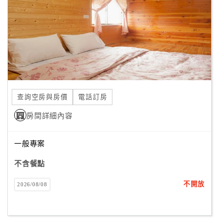
顧
客
滿
意
度
查詢空房與房價
電話訂房
訂
單
房間詳細內容
管
理
一般專案
不含餐點
會
員
不開放
2026/08/08
帳
戶