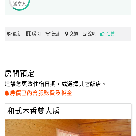
滿意度
網
紅
帶
最新
房間
設施
交通
說明
推薦
你
玩
玩
房間預定
樂
地
建議您更改住宿日期，或選擇其它飯店。
圖
房價已內含服務費及稅金
顧
和式木香雙人房
客
服
務