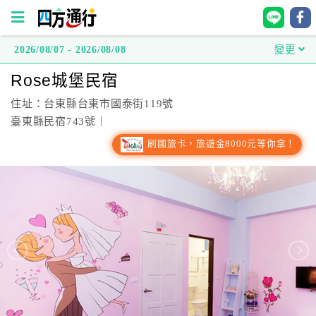
2026/08/07 - 2026/08/08
變更
四
Rose城堡民宿
方
通
住址：台東縣台東市國泰街119號
行
臺東縣民宿743號｜
訂
刷國旅卡，旅遊金8000元等你拿！
房
台
灣
訂
房
直