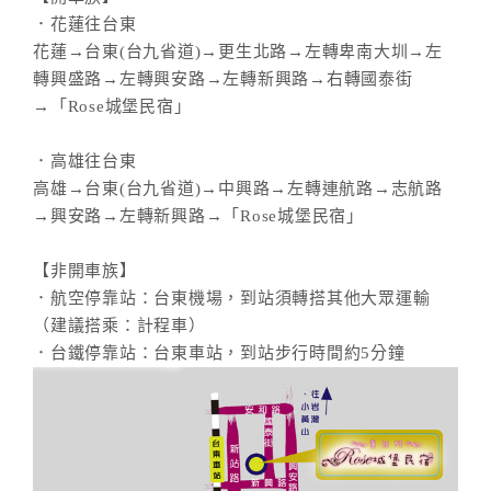
旅
．花蓮往台東
伴
花蓮→台東(台九省道)→更生北路→左轉卑南大圳→左
計
轉興盛路→左轉興安路→左轉新興路→右轉國泰街
劃
→「Rose城堡民宿」
商
．高雄往台東
品
高雄→台東(台九省道)→中興路→左轉連航路→志航路
宣
→興安路→左轉新興路→「Rose城堡民宿」
傳
【非開車族】
．航空停靠站：台東機場，到站須轉搭其他大眾運輸
（建議搭乘：計程車）
．台鐵停靠站：台東車站，到站步行時間約5分鐘