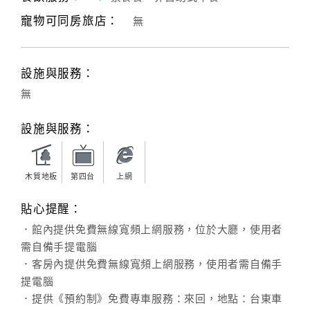
寵物可同房旅店：
無
客
服
聯
設施與服務：
絡
單
無
設施與服務：
Line
線
上
木質地板
第四台
上網
客
貼心提醒：
服
．館內提供免費無線寬頻上網服務，位於大廳，使用者
需自備手提電腦
紅
．客房內提供免費無線寬頻上網服務，使用者需自備手
利
提電腦
查
．提供《預約制》免費專車服務：來回，地點：台東車
詢