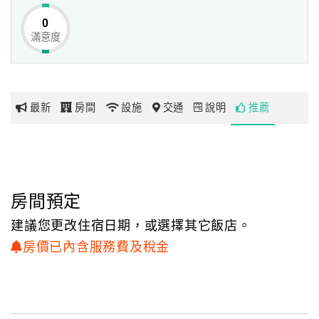
0
滿意度
網
紅
帶
你
最新
房間
設施
交通
說明
推薦
玩
玩
樂
地
房間預定
圖
建議您更改住宿日期，或選擇其它飯店。
顧
房價已內含服務費及稅金
客
服
務