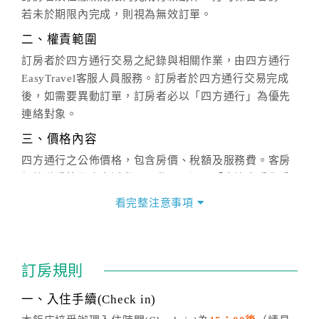
若未於期限內完成，則視為無效訂單。
二、權責範圍
訂房者於四方通行交易之紀錄與相關作業，由四方通行
EasyTravel客服人員服務。訂房者於四方通行交易完成
後，如需要異動訂單，訂房者必以「四方通行」為優先
連絡對象。
三、價格內容
四方通行之公佈價格，包含房價、稅額及服務費。客房
價格隨季節及人文活動而異動，以選項「查詢空房與房
價」之當日價格為標準。
看完整注意事項
四、訂單異動
訂房成功後，訂房者如需異動內容，須於住房前在四方
通行「客服聯絡單」提出申辦，四方通行
恕不接受以電
訂房規則
話方式異動
訂單。
※非客服時間之申辦異動，皆為次日計算及辦理。
一、入住手續(Check in)