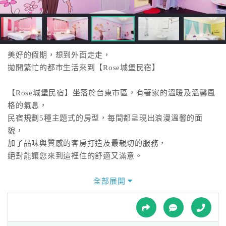
接
跟
飯
店
訂
美好的假期，想到外面走走，
房
拋開繁忙的都市生活來到【Rose城堡民宿】
HOT
【Rose城堡民宿】坐落於台東市區，有著家的溫暖及溫馨風
格的氣息，
特
民宿規劃5種主題式的房型，每間都呈現出浪漫溫馨的面
色
貌，
民
加了品味與質感的客房打造及最親切的服務，
宿
絕對能讓您來到這裡住的舒適又滿意。
歡迎您利用您的美好假期，前來感受台東的樸實氣息，
全部展開
全
相信您的這趟東部之旅，一定能夠帶回愉快又難忘的回憶。
球
租
車