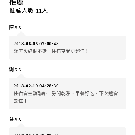
推薦
每筆訂單異動限定
乙
次，限原訂飯店，異動完成後不得
推薦人數
11
人
辦理取消退款。
訂單異動後，訂單費用總計大於原訂單費用總計時，訂
陳XX
房者應補足差額。（限原訂飯店）
訂單異動後，訂單費用總計小於原訂單費用總計時，訂
2018-06-05 07:00:48
房者不得要求退其差額。（限原訂飯店）
飯店設施很不錯，住宿享受更超值！
五、保留住宿權益(保留住房)
．訂房者因故辦理訂單異動，本飯店可接受
保留住宿金
劉XX
額3個月
限原訂飯店），異動完成後不得辦理取消退款。
（提出申辦日為保留起算日）
2018-02-19 04:28:39
．訂房者使用「保留住宿金額」時，請注意！為避免飯
住宿會主動聯絡，房間乾淨、早餐好吃，下次還會
店客滿，敬請及早計畫，如逾時未提出申辦，視同無條
去住！
件放棄訂單（住宿權益）。 （限原訂飯店使用）
．每筆訂單異動限定乙次，限原訂飯店，異動完成後不
得辦理取消退款。
葉XX
．訂單異動後，訂單費用總計大於原訂單費用總計時，
訂房者應補足差額。 限原訂飯店