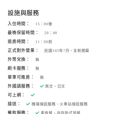
顧
設施與服務
客
滿
入住時間：
15：00後
意
最晚保留時間：
20：00
度
退房時間：
11：00前
正式對外營業：
民國103年7月，全新開幕
訂
單
外幣兌換：
無
管
刷卡服務：
無
理
單車可進房：
無
外國語服務：
英文、日文
會
員
可上網：
帳
接送：
機場接送服務、火車站接送服務
戶
餐飲服務：
素食餐、非自助式早餐