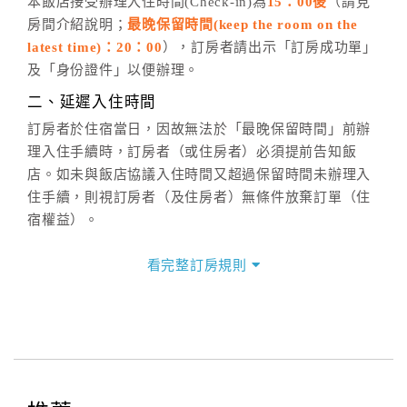
五、客服時間
本飯店接受辦理入住時間(Check-in)為
15：00後
（請見
房間介紹說明；
最晚保留時間(keep the room on the
週一至週日，上午9:00～晚上6:00
latest time)：20：00
），訂房者請出示「訂房成功單」
六、聯絡方式
及「身份證件」以便辦理。
週一至週日：
客服聯絡單
、
LINE@
、電話：
二、延遲入住時間
(07)9682715 。
訂房者於住宿當日，因故無法於「最晚保留時間」前辦
理入住手續時，訂房者（或住房者）必須提前告知飯
店。如未與飯店協議入住時間又超過保留時間未辦理入
住手續，則視訂房者（及住房者）無條件放棄訂單（住
宿權益）。
三、退房手續(Check out)
看完整訂房規則
本飯店退房時間(Check-out)為 （
11：00前
），訂房者
與飯店之其他交易﹝如續住、加床、餐費、小費、電話
費...等﹞所發生之費用，必須與飯店現場結清。
四、訂單異動
訂房者應於
入住前8日
（不含入住當日）提出申辦，如未
提出申辦不得異動訂單。