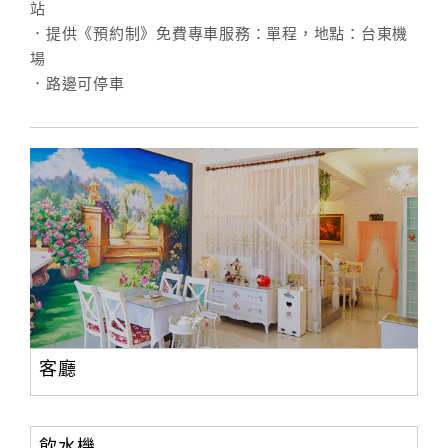
站
．提供《預約制》免費專車服務：單程，地點：台東機
場
訂
．路邊可停車
房
Q&A
國
旅
卡
訂
房
請
客廳
款
收
據
飲水機