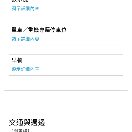
合
顯示詳細內容
作
提
案
單車／重機專屬停車位
顯示詳細內容
飯
店
早餐
合
顯示詳細內容
作
廠
商
合
作
交通與週邊
【開車族】