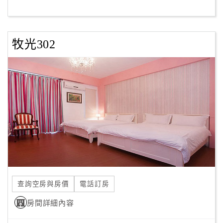
客
服
牧光302
聯
絡
單
Line
線
上
客
服
查詢空房與房價
電話訂房
紅
利
房間詳細內容
查
詢