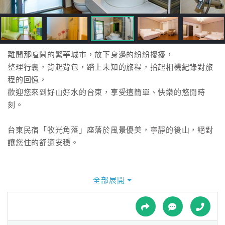
接
跟
飯
店
訂
離開那喧鬧的繁華城市，放下身邊的紛紛擾擾，
房
整理行囊，背起背包，踏上未知的旅程，拾起相機紀錄對旅
HOT
程的回憶，
歡迎您來到好山好水的台東，享受這簡單、快樂的悠閒時
刻。
特
色
台東民宿「牧光角落」座落於風景優美，寧靜的後山，絕對
民
讓您住的舒適安穩。
宿
全部展開
全
球
租
車