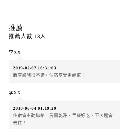
四、訂單異動
訂房者應於
入住前8日
（不含入住當日）提出申辦，如未
提出申辦不得異動訂單。
推薦
每筆訂單異動限定
乙
次，限原訂飯店，異動完成後不得
推薦人數
13
人
辦理取消退款。
訂單異動後，訂單費用總計大於原訂單費用總計時，訂
李XX
房者應補足差額。（限原訂飯店）
訂單異動後，訂單費用總計小於原訂單費用總計時，訂
2019-02-07 10:31:03
房者不得要求退其差額。（限原訂飯店）
飯店設施很不錯，住宿享受更超值！
五、保留住宿權益(保留住房)
．訂房者因故辦理訂單異動，本飯店可接受
保留住宿金
李XX
額3個月
限原訂飯店），異動完成後不得辦理取消退款。
（提出申辦日為保留起算日）
2018-06-04 01:19:29
．訂房者使用「保留住宿金額」時，請注意！為避免飯
住宿會主動聯絡，房間乾淨、早餐好吃，下次還會
店客滿，敬請及早計畫，如逾時未提出申辦，視同無條
去住！
件放棄訂單（住宿權益）。 （限原訂飯店使用）