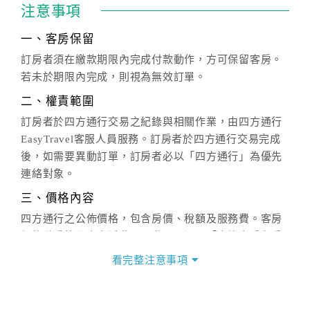
注意事項
一、客房保留
訂房者須在繳款期限內完成付款動作，方可保留客房。
若未於期限內完成，則視為無效訂單。
二、權責範圍
訂房者於四方通行交易之紀錄與相關作業，由四方通行
EasyTravel客服人員服務。訂房者於四方通行交易完成
後，如需要異動訂單，訂房者必以「四方通行」為優先
連絡對象。
三、價格內容
四方通行之公佈價格，包含房價、稅額及服務費。客房
價格隨季節及人文活動而異動，以選項「查詢空房與房
價」之當日價格為標準。
看完整注意事項
四、訂單異動
訂房成功後，訂房者如需異動內容，須於住房前在四方