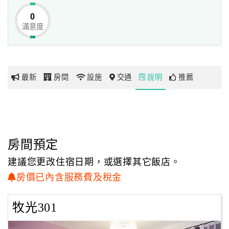
0
滿意度
網
紅
帶
你
最新
房間
設施
交通
說明
推薦
玩
玩
樂
地
房間預定
圖
建議您更改住宿日期，或選擇其它飯店。
顧
房價已內含服務費及稅金
客
服
牧光301
務