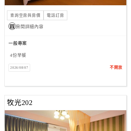
合
作
查詢空房與房價
電話訂房
提
房間詳細內容
案
一般專案
飯
店
4份早餐
合
不開放
2026/08/07
作
廠
商
牧光202
合
作