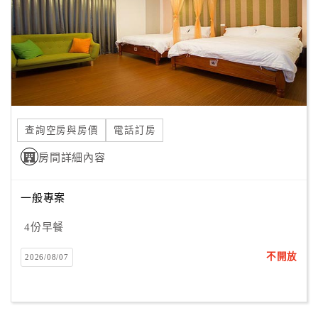
旅
伴
計
劃
商
品
查詢空房與房價
電話訂房
宣
傳
房間詳細內容
一般專案
4份早餐
不開放
2026/08/07