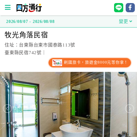
2026/08/07 - 2026/08/08
變更
四
牧光角落民宿
方
通
住址：台東縣台東市國泰路113號
行
臺東縣民宿742號｜
訂
刷國旅卡，旅遊金8000元等你拿！
房
台
灣
訂
房
直