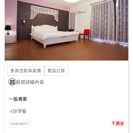
顧
客
滿
意
度
訂
單
查詢空房與房價
電話訂房
管
理
房間詳細內容
一般專案
會
員
4份早餐
帳
戶
不開放
2026/08/07