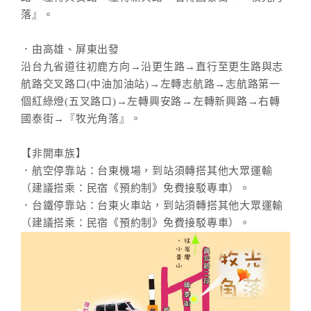
落』。
．由高雄、屏東出發
沿台九省道往初鹿方向→沿更生路→直行至更生路與志
航路交叉路口(中油加油站)→左轉志航路→志航路第一
個紅綠燈(五叉路口)→左轉興安路→左轉新興路→右轉
國泰街→『牧光角落』。
【非開車族】
．航空停靠站：台東機場，到站須轉搭其他大眾運輸
（建議搭乘：民宿《預約制》免費接駁專車）。
．台鐵停靠站：台東火車站，到站須轉搭其他大眾運輸
（建議搭乘：民宿《預約制》免費接駁專車）。