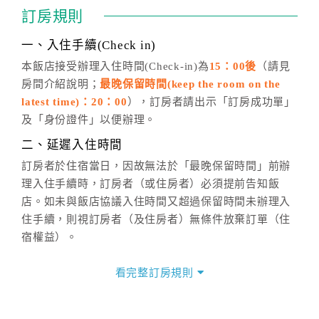
通行「客服聯絡單」提出申辦，四方通行
恕不接受以電
訂房規則
話方式異動
訂單。
※非客服時間之申辦異動，皆為次日計算及辦理。
一、入住手續(Check in)
五、客服時間
本飯店接受辦理入住時間(Check-in)為
15：00後
（請見
房間介紹說明；
最晚保留時間(keep the room on the
週一至週日，上午9:00～晚上6:00
latest time)：20：00
），訂房者請出示「訂房成功單」
六、聯絡方式
及「身份證件」以便辦理。
週一至週日：
客服聯絡單
、
LINE@
、電話：
二、延遲入住時間
(07)9682715 。
訂房者於住宿當日，因故無法於「最晚保留時間」前辦
理入住手續時，訂房者（或住房者）必須提前告知飯
店。如未與飯店協議入住時間又超過保留時間未辦理入
住手續，則視訂房者（及住房者）無條件放棄訂單（住
宿權益）。
三、退房手續(Check out)
看完整訂房規則
本飯店退房時間(Check-out)為 （
11：00前
），訂房者
與飯店之其他交易﹝如續住、加床、餐費、小費、電話
費...等﹞所發生之費用，必須與飯店現場結清。