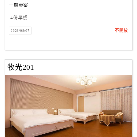
一般專案
4份早餐
訂
房
不開放
2026/08/07
Q&A
國
旅
牧光201
卡
訂
房
請
款
收
據