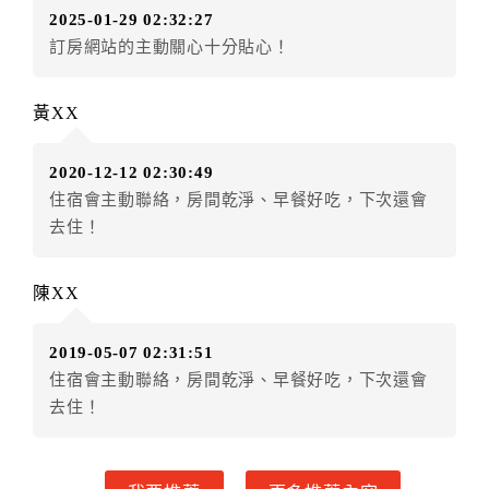
2025-01-29 02:32:27
房者不得要求退其差額。（限原訂飯店）
訂房網站的主動關心十分貼心！
五、保留住宿權益(保留住房)
．訂房者因故辦理訂單異動，本飯店可接受
保留住宿金
黃XX
額3個月
限原訂飯店），異動完成後不得辦理取消退款。
（提出申辦日為保留起算日）
2020-12-12 02:30:49
．訂房者使用「保留住宿金額」時，請注意！為避免飯
住宿會主動聯絡，房間乾淨、早餐好吃，下次還會
店客滿，敬請及早計畫，如逾時未提出申辦，視同無條
去住！
件放棄訂單（住宿權益）。 （限原訂飯店使用）
．每筆訂單異動限定乙次，限原訂飯店，異動完成後不
得辦理取消退款。
陳XX
．訂單異動後，訂單費用總計大於原訂單費用總計時，
訂房者應補足差額。 限原訂飯店
2019-05-07 02:31:51
．訂單異動後，訂單費用總計小於原訂單費用總計時，
住宿會主動聯絡，房間乾淨、早餐好吃，下次還會
訂房者不得要求退其差額。限原訂飯店
去住！
六、取消訂單
訂房者因故取消訂單辦理退款，依下列標準申辦：