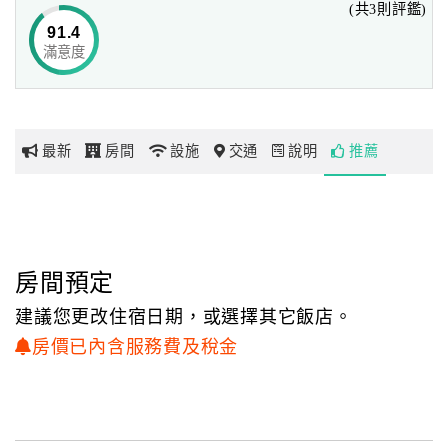
(共3則評鑑)
舊鐵道徒步區，
91.4
享受花蓮最在地的美食，
滿意度
網
液香扁食、美琪烤玉米、公正街包子…知名老店，
紅
都是來到花蓮絕對不能錯過的。
帶
貓貓咪亞，陪您一起度過悠閒的假期。
你
最新
房間
設施
交通
說明
推薦
玩
玩
樂
地
房間預定
圖
建議您更改住宿日期，或選擇其它飯店。
顧
房價已內含服務費及稅金
客
服
務