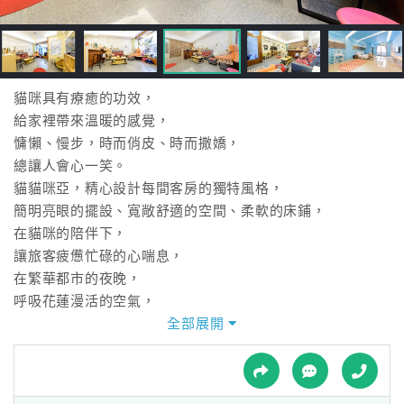
接
跟
飯
店
訂
貓咪具有療癒的功效，
房
給家裡帶來溫暖的感覺，
HOT
慵懶、慢步，時而俏皮、時而撒嬌，
總讓人會心一笑。
貓貓咪亞，精心設計每間客房的獨特風格，
特
簡明亮眼的擺設、寬敞舒適的空間、柔軟的床鋪，
色
在貓咪的陪伴下，
民
讓旅客疲憊忙碌的心喘息，
宿
在繁華都市的夜晚，
呼吸花蓮漫活的空氣，
漫步花蓮，享受悠閒的度假風格。
全部展開
全
球
位在花蓮市精華路段，
租
車
漫步道花蓮文化創意園區、