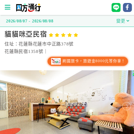
2026/08/07 - 2026/08/08
變更
四
貓貓咪亞民宿
方
通
住址：花蓮縣花蓮市中正路378號
行
花蓮縣民宿1358號｜
訂
刷國旅卡，旅遊金8000元等你拿！
房
台
灣
訂
房
直