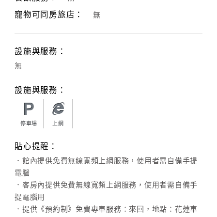
寵物可同房旅店：
無
客
服
聯
設施與服務：
絡
單
無
設施與服務：
Line
線
上
停車場
上網
客
貼心提醒：
服
．館內提供免費無線寬頻上網服務，使用者需自備手提
電腦
紅
．客房內提供免費無線寬頻上網服務，使用者需自備手
利
提電腦用
查
．提供《預約制》免費專車服務：來回，地點：花蓮車
詢