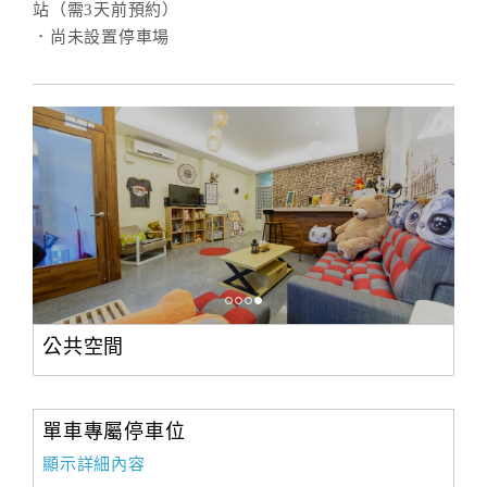
站（需3天前預約）
．尚未設置停車場
訂
房
Q&A
國
旅
卡
訂
房
公共空間
請
款
單車專屬停車位
收
據
顯示詳細內容