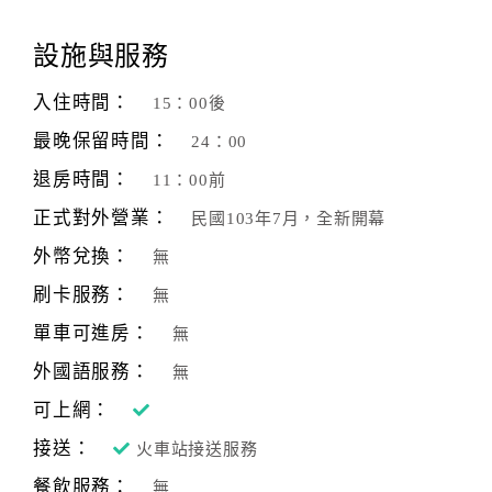
顧
設施與服務
客
滿
入住時間：
15：00後
意
最晚保留時間：
24：00
度
退房時間：
11：00前
正式對外營業：
民國103年7月，全新開幕
訂
單
外幣兌換：
無
管
刷卡服務：
無
理
單車可進房：
無
外國語服務：
無
會
員
可上網：
帳
接送：
火車站接送服務
戶
餐飲服務：
無