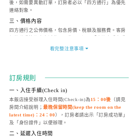
後，如需要異動訂單，訂房者必以「四方通行」為優先
連絡對象。
三、價格內容
四方通行之公佈價格，包含房價、稅額及服務費。客房
價格隨季節及人文活動而異動，以選項「查詢空房與房
價」之當日價格為標準。
看完整注意事項
四、訂單異動
訂房成功後，訂房者如需異動內容，須於住房前在四方
通行「客服聯絡單」提出申辦，四方通行
恕不接受以電
訂房規則
話方式異動
訂單。
※非客服時間之申辦異動，皆為次日計算及辦理。
一、入住手續(Check in)
五、客服時間
本飯店接受辦理入住時間(Check-in)為
15：00後
（請見
房間介紹說明；
最晚保留時間(keep the room on the
週一至週日，上午9:00～晚上6:00
latest time)：24：00
），訂房者請出示「訂房成功單」
六、聯絡方式
及「身份證件」以便辦理。
週一至週日：
客服聯絡單
、
LINE@
、電話：
二、延遲入住時間
(07)9682715 。