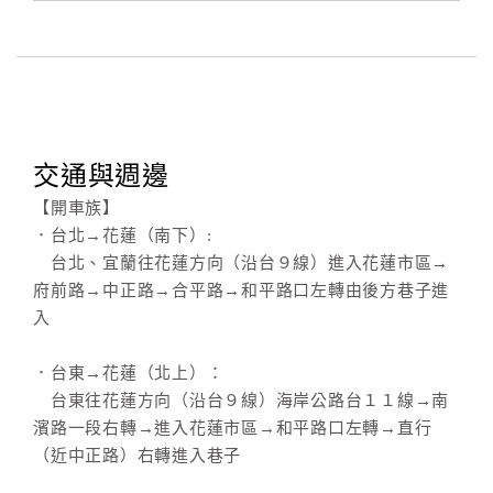
合
作
提
案
交通與週邊
飯
店
【開車族】
合
．台北→花蓮（南下）:
作
台北、宜蘭往花蓮方向（沿台９線）進入花蓮市區→
府前路→中正路→合平路→和平路口左轉由後方巷子進
入
廠
商
．台東→花蓮（北上）：
合
台東往花蓮方向（沿台９線）海岸公路台１１線→南
作
濱路一段右轉→進入花蓮市區→和平路口左轉→直行
（近中正路）右轉進入巷子