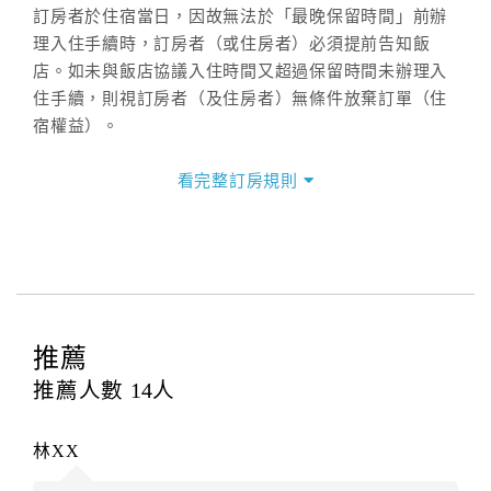
訂房者於住宿當日，因故無法於「最晚保留時間」前辦
理入住手續時，訂房者（或住房者）必須提前告知飯
店。如未與飯店協議入住時間又超過保留時間未辦理入
住手續，則視訂房者（及住房者）無條件放棄訂單（住
宿權益）。
三、退房手續(Check out)
看完整訂房規則
本飯店退房時間(Check-out)為 （
11：00前
），訂房者
與飯店之其他交易﹝如續住、加床、餐費、小費、電話
費...等﹞所發生之費用，必須與飯店現場結清。
四、訂單異動
訂房者應於
入住前2日
（不含入住當日）提出申辦，如未
提出申辦不得異動訂單。
推薦
每筆訂單異動限定
乙
次，限原訂飯店，異動完成後不得
推薦人數
14
人
辦理取消退款。
訂單異動後，訂單費用總計大於原訂單費用總計時，訂
林XX
房者應補足差額。（限原訂飯店）
訂單異動後，訂單費用總計小於原訂單費用總計時，訂