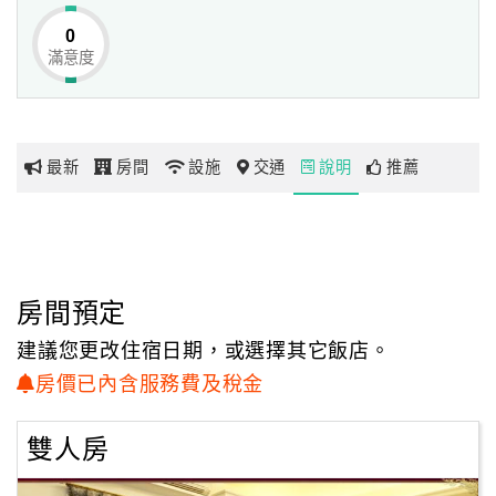
舒適客房與齊全設備，
0
為您洗滌旅遊的疲憊，在鄉村宜人的景致相伴下，真正體驗
滿意度
網
鄉間生活的愜意。
紅
帶
你
最新
房間
設施
交通
說明
推薦
玩
玩
樂
地
房間預定
圖
建議您更改住宿日期，或選擇其它飯店。
顧
房價已內含服務費及稅金
客
服
雙人房
務