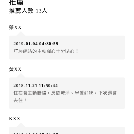
提出申辦不得異動訂單。
推薦
每筆訂單異動限定
乙
次，限原訂飯店，異動完成後不得
推薦人數
13
人
辦理取消退款。
訂單異動後，訂單費用總計大於原訂單費用總計時，訂
蔡XX
房者應補足差額。（限原訂飯店）
訂單異動後，訂單費用總計小於原訂單費用總計時，訂
2019-01-04 04:30:59
房者不得要求退其差額。（限原訂飯店）
訂房網站的主動關心十分貼心！
五、保留住宿權益(保留住房)
．訂房者因故辦理訂單異動，本飯店可接受
保留住宿金
黃XX
額3個月
限原訂飯店），異動完成後不得辦理取消退款。
（提出申辦日為保留起算日）
2018-11-21 11:50:44
．訂房者使用「保留住宿金額」時，請注意！為避免飯
住宿會主動聯絡，房間乾淨、早餐好吃，下次還會
店客滿，敬請及早計畫，如逾時未提出申辦，視同無條
去住！
件放棄訂單（住宿權益）。 （限原訂飯店使用）
．每筆訂單異動限定乙次，限原訂飯店，異動完成後不
得辦理取消退款。
KXX
．訂單異動後，訂單費用總計大於原訂單費用總計時，
訂房者應補足差額。 限原訂飯店