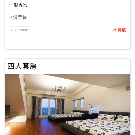
一般專案
4份早餐
訂
房
不開放
2026/08/07
Q&A
國
旅
四人套房
卡
訂
房
請
款
收
據