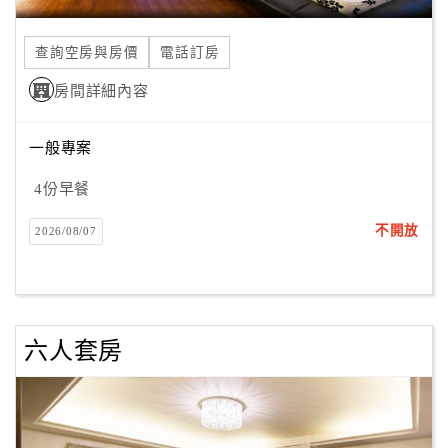
合
作
查詢空房與房價
電話訂房
提
房間詳細內容
案
一般專案
飯
店
4份早餐
合
不開放
2026/08/07
作
廠
商
六人套房
合
作