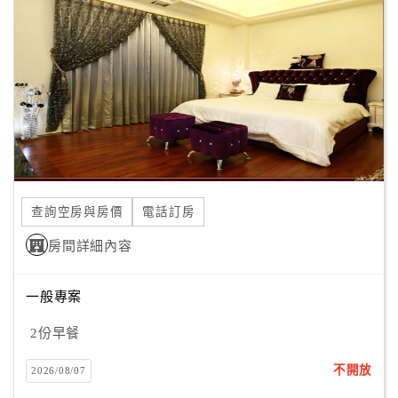
顧
客
滿
意
度
訂
單
查詢空房與房價
電話訂房
管
理
房間詳細內容
一般專案
會
員
2份早餐
帳
戶
不開放
2026/08/07