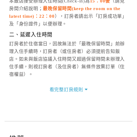
五、客服時間
本飯店接受辦理入住時間(Check-in)為
15：00後
（請見
房間介紹說明；
最晚保留時間(keep the room on the
週一至週日，上午9:00～晚上6:00
latest time)：22：00
），訂房者請出示「訂房成功單」
六、聯絡方式
及「身份證件」以便辦理。
週一至週日：
客服聯絡單
、
LINE@
、電話：
二、延遲入住時間
(07)9682715 。
訂房者於住宿當日，因故無法於「最晚保留時間」前辦
理入住手續時，訂房者（或住房者）必須提前告知飯
店。如未與飯店協議入住時間又超過保留時間未辦理入
住手續，則視訂房者（及住房者）無條件放棄訂單（住
宿權益）。
三、退房手續(Check out)
看完整訂房規則
本飯店退房時間(Check-out)為 （
11：00前
），訂房者
與飯店之其他交易﹝如續住、加床、餐費、小費、電話
費...等﹞所發生之費用，必須與飯店現場結清。
四、訂單異動
訂房者應於
入住前2日
（不含入住當日）提出申辦，如未