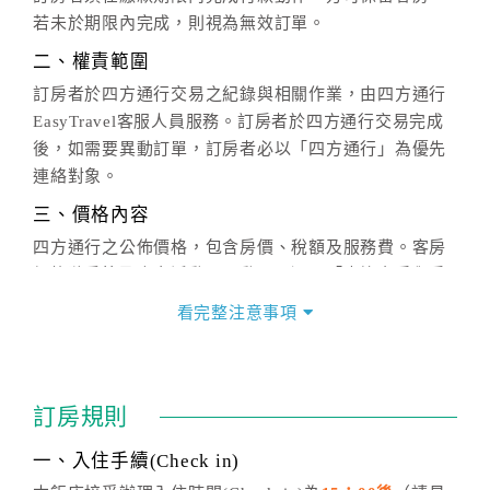
若未於期限內完成，則視為無效訂單。
二、權責範圍
訂房者於四方通行交易之紀錄與相關作業，由四方通行
EasyTravel客服人員服務。訂房者於四方通行交易完成
後，如需要異動訂單，訂房者必以「四方通行」為優先
連絡對象。
三、價格內容
四方通行之公佈價格，包含房價、稅額及服務費。客房
價格隨季節及人文活動而異動，以選項「查詢空房與房
價」之當日價格為標準。
看完整注意事項
四、訂單異動
訂房成功後，訂房者如需異動內容，須於住房前在四方
通行「客服聯絡單」提出申辦，四方通行
恕不接受以電
訂房規則
話方式異動
訂單。
※非客服時間之申辦異動，皆為次日計算及辦理。
一、入住手續(Check in)