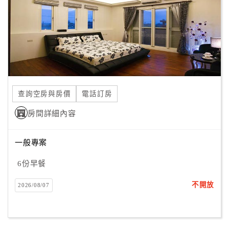
旅
伴
計
劃
商
品
查詢空房與房價
電話訂房
宣
傳
房間詳細內容
一般專案
6份早餐
不開放
2026/08/07