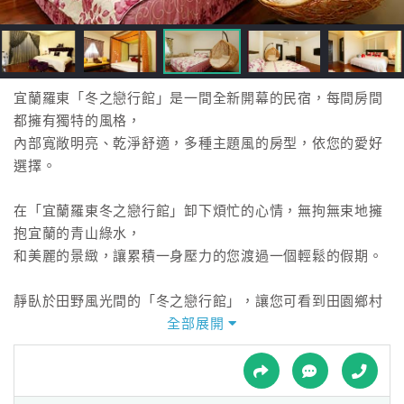
接
跟
飯
店
訂
宜蘭羅東「冬之戀行館」是一間全新開幕的民宿，每間房間
房
都擁有獨特的風格，
HOT
內部寬敞明亮、乾淨舒適，多種主題風的房型，依您的愛好
選擇。
特
在「宜蘭羅東冬之戀行館」卸下煩忙的心情，無拘無束地擁
色
抱宜蘭的青山綠水，
民
和美麗的景緻，讓累積一身壓力的您渡過一個輕鬆的假期。
宿
靜臥於田野風光間的「冬之戀行館」，讓您可看到田園鄉村
的樸實與自然美景，
全部展開
全
傍晚，您可漫步在鄉間小道，享受這片刻的慵懶時光。
球
租
車
在蟲鳴鳥語的天籟繚繞中，享受這悠閒的假期，細心佈置的