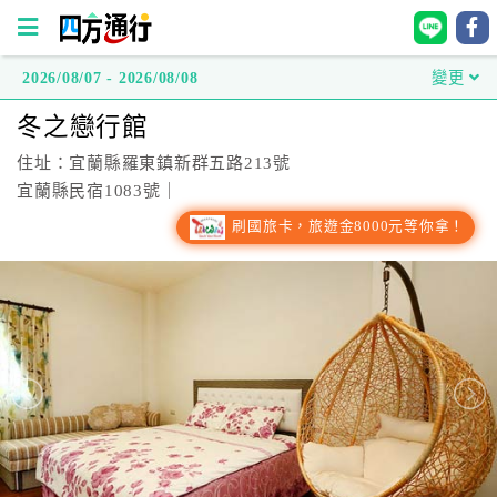
2026/08/07 - 2026/08/08
變更
四
冬之戀行館
方
通
住址：宜蘭縣羅東鎮新群五路213號
行
宜蘭縣民宿1083號｜
訂
刷國旅卡，旅遊金8000元等你拿！
房
台
灣
訂
房
直