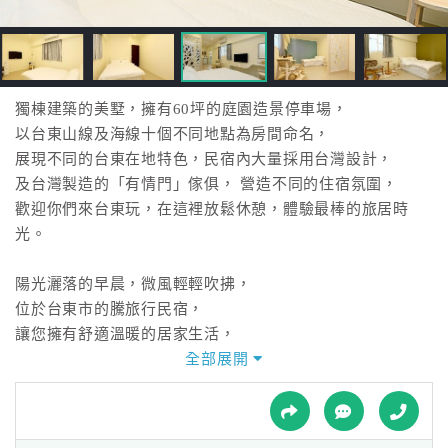
接
跟
飯
店
訂
獨棟建築的美墅，擁有60坪的庭園造景停車場，
房
以台東山線及海線十個不同地點為房間命名，
HOT
展現不同的台東在地特色，民宿內大量採用台灣設計，
及台灣製造的「有情門」傢俱， 營造不同的住宿氛圍，
歡迎你們來台東玩，在這裡放鬆休憩，體驗最棒的旅居時
特
光。
色
民
陽光灑落的早晨，微風輕輕吹拂，
宿
位於台東市的騰旅行民宿，
讓您擁有舒適溫暖的居家生活，
享受在生活中旅行，在旅行中生活。
全部展開
全
球
租
車