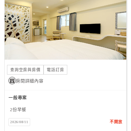
顧
客
滿
意
度
訂
單
查詢空房與房價
電話訂房
管
理
房間詳細內容
一般專案
會
員
2份早餐
帳
戶
不開放
2026/08/11