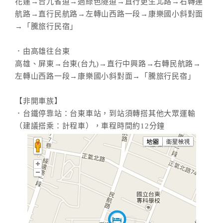
花蓮→台九省道→過綠色隧道→直行更生北路→右轉連
航路→直行民航路→左轉山西路一段→康樂國小斜對面
→「騰旅行民宿」
．由高雄往台東
高雄、屏東→台東(台九)→直行中興路→右轉民航路→
左轉山西路一段→康樂國小斜對面→「騰旅行民宿」
【非開車族】
．台鐵停靠站：台東車站，到站須轉搭其他大眾運輸
（建議搭乘：計程車），車程時間約12分鐘