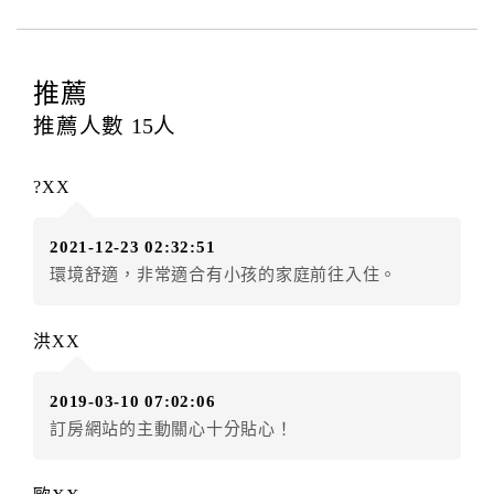
四、訂單異動
訂房者應於
入住前8日
（不含入住當日）提出申辦，如未
提出申辦不得異動訂單。
推薦
每筆訂單異動限定
乙
次，限原訂飯店，異動完成後不得
推薦人數
15
人
辦理取消退款。
訂單異動後，訂單費用總計大於原訂單費用總計時，訂
?XX
房者應補足差額。（限原訂飯店）
訂單異動後，訂單費用總計小於原訂單費用總計時，訂
2021-12-23 02:32:51
房者不得要求退其差額。（限原訂飯店）
環境舒適，非常適合有小孩的家庭前往入住。
五、保留住宿權益(保留住房)
．訂房者因故辦理訂單異動，本飯店可接受
保留住宿金
洪XX
額3個月
限原訂飯店），異動完成後不得辦理取消退款。
（提出申辦日為保留起算日）
2019-03-10 07:02:06
．訂房者使用「保留住宿金額」時，請注意！為避免飯
訂房網站的主動關心十分貼心！
店客滿，敬請及早計畫，如逾時未提出申辦，視同無條
件放棄訂單（住宿權益）。 （限原訂飯店使用）
．每筆訂單異動限定乙次，限原訂飯店，異動完成後不