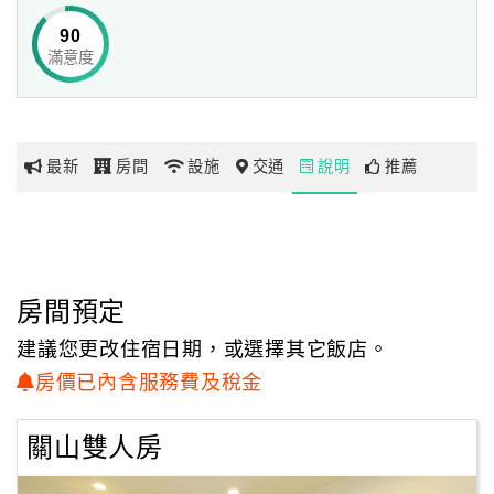
90
滿意度
網
紅
帶
你
最新
房間
設施
交通
說明
推薦
玩
玩
樂
地
房間預定
圖
建議您更改住宿日期，或選擇其它飯店。
顧
房價已內含服務費及稅金
客
服
關山雙人房
務