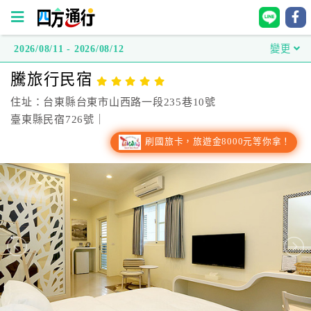
2026/08/11 - 2026/08/12
變更
四
騰旅行民宿
方
通
住址：台東縣台東市山西路一段235巷10號
行
臺東縣民宿726號｜
訂
刷國旅卡，旅遊金8000元等你拿！
房
台
灣
訂
房
直