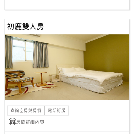
客
服
初鹿雙人房
聯
絡
單
Line
線
上
客
服
查詢空房與房價
電話訂房
紅
利
房間詳細內容
查
詢