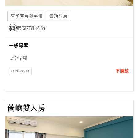
合
作
查詢空房與房價
電話訂房
提
房間詳細內容
案
一般專案
飯
店
2份早餐
合
不開放
2026/08/11
作
廠
商
蘭嶼雙人房
合
作