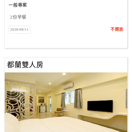
一般專案
2份早餐
訂
房
不開放
2026/08/11
Q&A
國
旅
都蘭雙人房
卡
訂
房
請
款
收
據