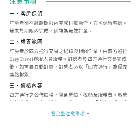
注意事項
一、客房保留
訂房者須在繳款期限內完成付款動作，方可保留客房。
若未於期限內完成，則視為無效訂單。
二、權責範圍
訂房者於四方通行交易之紀錄與相關作業，由四方通行
EasyTravel客服人員服務。訂房者於四方通行交易完成
後，如需要異動訂單，訂房者必以「四方通行」為優先
連絡對象。
三、價格內容
四方通行之公佈價格，包含房價、稅額及服務費。客房
價格隨季節及人文活動而異動，以選項「查詢空房與房
價」之當日價格為標準。
看完整注意事項
四、訂單異動
訂房成功後，訂房者如需異動內容，須於住房前在四方
通行「客服聯絡單」提出申辦，四方通行
恕不接受以電