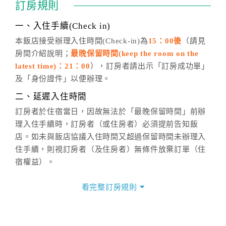
訂房規則
話方式異動
訂單。
※非客服時間之申辦異動，皆為次日計算及辦理。
一、入住手續(Check in)
五、客服時間
本飯店接受辦理入住時間(Check-in)為
15：00後
（請見
房間介紹說明；
最晚保留時間(keep the room on the
週一至週日，上午9:00～晚上6:00
latest time)：21：00
），訂房者請出示「訂房成功單」
六、聯絡方式
及「身份證件」以便辦理。
週一至週日：
客服聯絡單
、
LINE@
、電話：
二、延遲入住時間
(07)9682715 。
訂房者於住宿當日，因故無法於「最晚保留時間」前辦
理入住手續時，訂房者（或住房者）必須提前告知飯
店。如未與飯店協議入住時間又超過保留時間未辦理入
住手續，則視訂房者（及住房者）無條件放棄訂單（住
宿權益）。
三、退房手續(Check out)
看完整訂房規則
本飯店退房時間(Check-out)為 （
11：00前
），訂房者
與飯店之其他交易﹝如續住、加床、餐費、小費、電話
費...等﹞所發生之費用，必須與飯店現場結清。