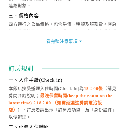
連絡對象。
三、價格內容
四方通行之公佈價格，包含房價、稅額及服務費。客房
價格隨季節及人文活動而異動，以選項「查詢空房與房
價」之當日價格為標準。
看完整注意事項
四、訂單異動
訂房成功後，訂房者如需異動內容，須於住房前在四方
通行「客服聯絡單」提出申辦，四方通行
恕不接受以電
訂房規則
話方式異動
訂單。
※非客服時間之申辦異動，皆為次日計算及辦理。
一、入住手續(Check in)
五、客服時間
本飯店接受辦理入住時間(Check-in)為
15：00後
（請見
房間介紹說明；
最晚保留時間(keep the room on the
週一至週日，上午9:00～晚上6:00
latest time)：18：00 （如需延遲進房請電洽飯
六、聯絡方式
店）
），訂房者請出示「訂房成功單」及「身份證件」
週一至週日：
客服聯絡單
、
LINE@
、電話：
以便辦理。
(07)9682715 。
二、延遲入住時間