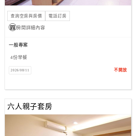
合
作
查詢空房與房價
電話訂房
提
房間詳細內容
案
一般專案
飯
店
4份早餐
合
不開放
2026/08/11
作
廠
商
六人親子套房
合
作