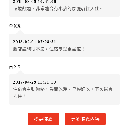
2018-09-09 10:31:08
訂單異動後，訂單費用總計小於原訂單費用總計時，訂
環境舒適，非常適合有小孩的家庭前往入住。
房者不得要求退其差額。（限原訂飯店）
五、保留住宿權益(保留住房)
李XX
．訂房者因故辦理訂單異動，本飯店可接受
保留住宿金
額3個月
限原訂飯店），異動完成後不得辦理取消退款。
2018-02-01 07:28:51
（提出申辦日為保留起算日）
飯店設施很不錯，住宿享受更超值！
．訂房者使用「保留住宿金額」時，請注意！為避免飯
店客滿，敬請及早計畫，如逾時未提出申辦，視同無條
件放棄訂單（住宿權益）。 （限原訂飯店使用）
古XX
．每筆訂單異動限定乙次，限原訂飯店，異動完成後不
得辦理取消退款。
2017-04-29 11:51:19
．訂單異動後，訂單費用總計大於原訂單費用總計時，
住宿會主動聯絡，房間乾淨、早餐好吃，下次還會
訂房者應補足差額。 限原訂飯店
去住！
．訂單異動後，訂單費用總計小於原訂單費用總計時，
訂房者不得要求退其差額。限原訂飯店
六、取消訂單
我要推薦
更多推薦內容
訂房者因故取消訂單辦理退款，依下列標準申辦：