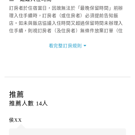
訂房者於住宿當日，因故無法於「最晚保留時間」前辦
理入住手續時，訂房者（或住房者）必須提前告知飯
店。如未與飯店協議入住時間又超過保留時間未辦理入
住手續，則視訂房者（及住房者）無條件放棄訂單（住
宿權益）。
看完整訂房規則
三、退房手續(Check out)
本飯店退房時間(Check-out)為 （
11：00前
），訂房者
與飯店之其他交易﹝如續住、加床、餐費、小費、電話
費...等﹞所發生之費用，必須與飯店現場結清。
四、訂單異動
訂房者應於
入住前2日
（不含入住當日）提出申辦，如未
推薦
提出申辦不得異動訂單。
推薦人數
14
人
每筆訂單異動限定
乙
次，限原訂飯店，異動完成後不得
辦理取消退款。
侯XX
訂單異動後，訂單費用總計大於原訂單費用總計時，訂
房者應補足差額。（限原訂飯店）