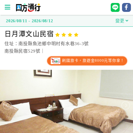
2026/08/11 - 2026/08/12
變更
四
日月潭文山民宿
方
通
住址：南投縣魚池鄉中明村有水巷36-3號
行
南投縣民宿529號｜
訂
刷國旅卡，旅遊金8000元等你拿！
房
台
灣
訂
房
直