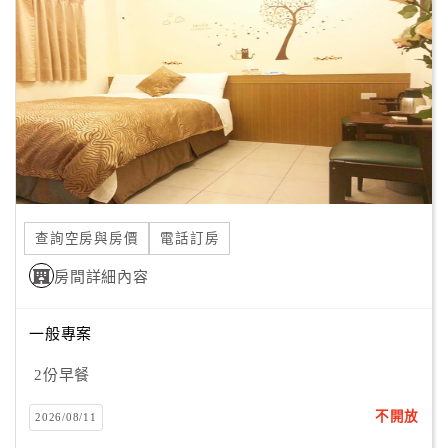
的舒適空間，
顧
而整個環境所散發的溫馨氛圍，更是讓您有著如同在家的自
客
在心情，
滿
不論您是情侶、學生團體或家族包棟出遊皆相當適合喔！
意
度
訂
單
查詢空房與房價
電話訂房
管
理
房間詳細內容
一般專案
會
員
2份早餐
帳
戶
不開放
2026/08/11