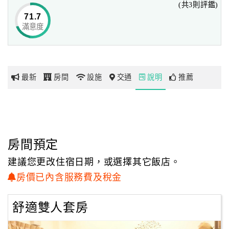
(共3則評鑑)
無束的寬闊好環境；
71.7
「日月潭文山民宿」為登記合法之日月潭民宿，編號529，
滿意度
網
就是座落在這麼一處好山好水的日月潭風景區內，
紅
除了鄰近九族文化村多處旅遊景點，遊玩路線及行程規劃相
帶
當容易之外，
你
在交通往來上也是十分便利，坐公車也可直接到達，
最新
房間
設施
交通
說明
推薦
玩
民宿也特別安排了一些超值優惠套裝行程,讓房客能省荷包之
外也能不必為行程而煩惱，
不論您是散心渡假或放鬆舒壓，「日月潭文山民宿」都絕對
玩
會是您的最佳選擇。
樂
地
房間預定
您可在視線所及的範圍內，
圖
看見環繞的青山景色、悠閒自在的休憩庭園以及寬敞開放的
建議您更改住宿日期，或選擇其它飯店。
活動空間。
顧
房價已內含服務費及稅金
透過潔白的清爽色調所打造出的閒逸環境；
客
民宿提供有二人、四人、六人及八人等套房及和式通舖式等
服
舒適雙人套房
多種房型供遊客選擇，
務
以素雅的傢俱陳設及簡單俐落的擺設方式，呈現出質樸實在