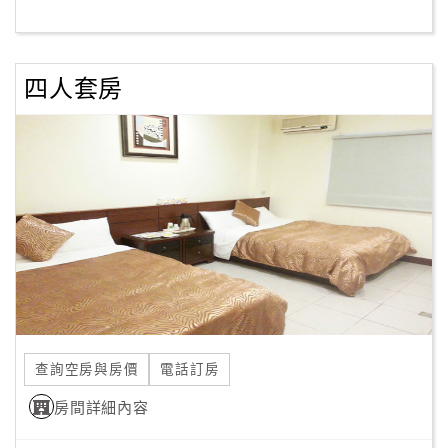
客
服
四人套房
聯
絡
單
Line
線
上
客
服
查詢空房與房價
電話訂房
紅
利
房間詳細內容
查
詢