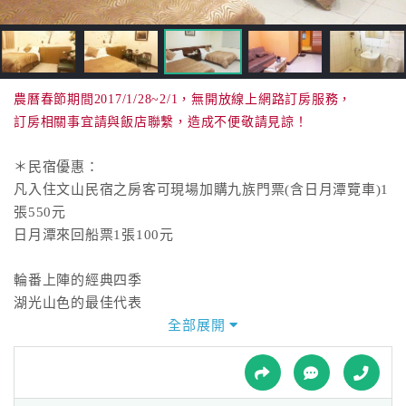
接
跟
飯
店
訂
農曆春節期間2017/1/28~2/1，無開放線上網路訂房服務，
房
訂房相關事宜請與飯店聯繫，造成不便敬請見諒！
HOT
＊民宿優惠：
凡入住文山民宿之房客可現場加購九族門票(含日月潭覽車)1
特
張550元
色
日月潭來回船票1張100元
民
宿
輪番上陣的經典四季
湖光山色的最佳代表
挑逗視覺感的自然美
全部展開
全
景色的極致舞台～日月潭
球
租
車
這裡沒有城市裡充滿壓力的高樓林立，只有新鮮空氣和無拘