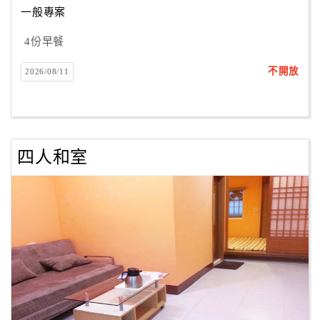
一般專案
4份早餐
訂
房
不開放
2026/08/11
Q&A
國
旅
四人和室
卡
訂
房
請
款
收
據