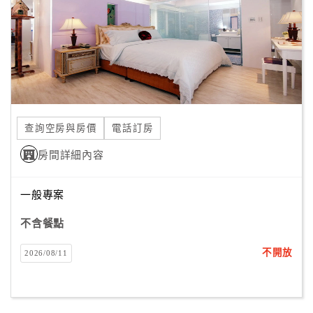
旅
伴
計
劃
商
品
查詢空房與房價
電話訂房
宣
傳
房間詳細內容
一般專案
不含餐點
不開放
2026/08/11