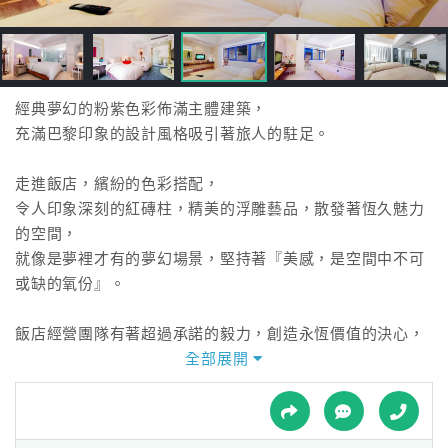
接
跟
飯
店
訂
經典夢幻的粉紫色彩佈滿主體建築，
房
充滿巴黎印象的設計風格吸引著旅人的駐足。
HOT
走進飯店，繽紛的色彩搭配，
令人印象深刻的紅磚柱，精美的浮雕藝品，散發著恆久魅力
特
的空間，
色
就像是夢裡才有的夢幻場景，堅持著『美感，是空間中不可
民
或缺的氧份』。
宿
飯店經營團隊有著超過承諾的毅力，創造永恆價值的決心，
專業的設計與規劃，舒適體貼的服務與設備，滿足了每一位
全部展開
全
到訪旅客的期待與需求。
球
租
車