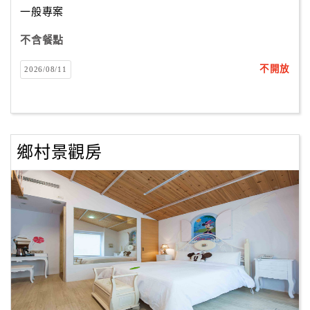
一般專案
不含餐點
訂
房
不開放
2026/08/11
Q&A
國
旅
鄉村景觀房
卡
訂
房
請
款
收
據