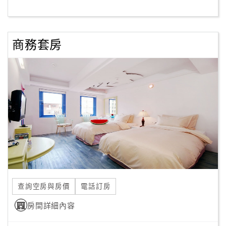
客
服
商務套房
聯
絡
單
Line
線
上
客
服
查詢空房與房價
電話訂房
紅
利
房間詳細內容
查
詢