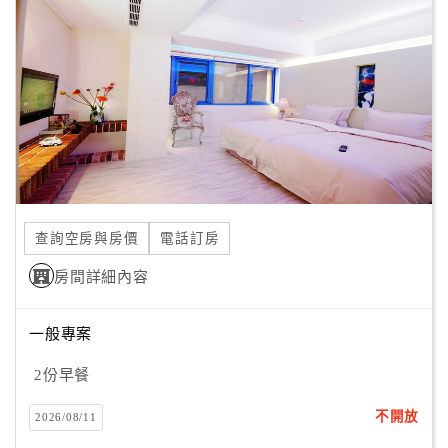
顧
客
滿
意
度
訂
單
查詢空房與房價
電話訂房
管
理
房間詳細內容
一般專案
會
員
2份早餐
帳
戶
不開放
2026/08/11