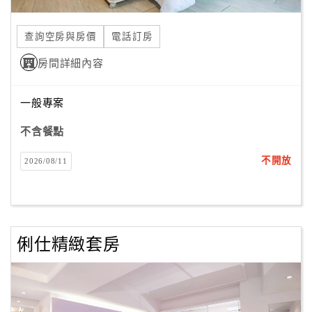
合
作
查詢空房與房價
電話訂房
提
房間詳細內容
案
一般專案
飯
店
不含餐點
合
不開放
2026/08/11
作
廠
商
俐仕精緻套房
合
作