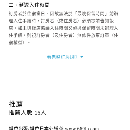
週一至週日：
客服聯絡單
、
LINE@
、電話：
二、延遲入住時間
(07)9682715 。
訂房者於住宿當日，因故無法於「最晚保留時間」前辦
理入住手續時，訂房者（或住房者）必須提前告知飯
店。如未與飯店協議入住時間又超過保留時間未辦理入
住手續，則視訂房者（及住房者）無條件放棄訂單（住
宿權益）。
三、退房手續(Check out)
看完整訂房規則
本飯店退房時間(Check-out)為 （
11：00前
），訂房者
與飯店之其他交易﹝如續住、加床、餐費、小費、電話
費...等﹞所發生之費用，必須與飯店現場結清。
四、訂單異動
訂房者應於
入住前2日
（不含入住當日）提出申辦，如未
提出申辦不得異動訂單。
推薦
每筆訂單異動限定
乙
次，限原訂飯店，異動完成後不得
推薦人數
16
人
辦理取消退款。
訂單異動後，訂單費用總計大於原訂單費用總計時，訂
靜香出張/靜香日本外送茶 www.669jp.com