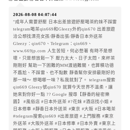
房者應補足差額。（限原訂飯店）
訂單異動後，訂單費用總計小於原訂單費用總計時，訂
2026-08-08 04:07:44
房者不得要求退其差額。（限原訂飯店）
"成年人需要舒壓 日本出差旅遊舒壓喝茶約妹不踩雷
五、保留住宿權益(保留住房)
telegram喝茶qin669和Gleezy外約qin670 出差旅遊
．訂房者因故辦理訂單異動，本飯店可接受
保留住宿金
洽公想找漂亮女孩/靜香出張/靜香日本外送茶
額3個月
限原訂飯店），異動完成後不得辦理取消退款。
Gleezy：qin670、Telegram：qin669、
（提出申辦日為保留起算日）
www.669jp.com 人生苦短，何必憋著 有時不是想
．訂房者使用「保留住宿金額」時，請注意！為避免飯
壞，只是想放鬆一下 壓力太大、日子太悶，來杯茶
店客滿，敬請及早計畫，如逾時未提出申辦，視同無條
剛剛好 幫助一下困難的MM渡過難關，也算積功德
件放棄訂單（住宿權益）。 （限原訂飯店使用）
不尷尬、不踩雷、也不點數 靜香幫你安排最剛好的
．每筆訂單異動限定乙次，限原訂飯店，異動完成後不
那一味～ 想喝哪一味？私我就對了。 telegram搜索
得辦理取消退款。
qin669 Gleezy號qin670 就算今天世界不溫柔，讓
．訂單異動後，訂單費用總計大於原訂單費用總計時，
她來對你好一點 ?? Google 搜尋【靜香的秘密樂
訂房者應補足差額。 限原訂飯店
園】 #風俗店 #日本外送茶 #?花妹 #酒店找小姐 #
．訂單異動後，訂單費用總計小於原訂單費用總計時，
日本修車 #靜香日本外送茶 #東京 #大阪 #日本喝茶
訂房者不得要求退其差額。限原訂飯店
#telegram搜索qin669 #出差旅遊 #上門服務 #東京
外送茶 #大阪外送茶 #日本修車 #日本外賣 #東京上
六、取消訂單