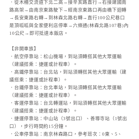
．從木柵交流道下北二高→接辛亥路直行→右接建國南
路高架→由南京東路駛下→經南京東路口再由橋下迴轉
→長安東路右轉→到林森北路右轉→直行100公尺巷口
是頂呱呱與全家便利店停車→六條通(林森北路107巷)內
10公尺→即可抵達本飯店。
【非開車族】
．航空停靠站：松山機場，到站須轉搭其他大眾運輸
（建議搭乘：捷運或計程車）。
．高鐵停靠站：台北站，到站須轉搭其他大眾運輸（建
議搭乘：捷運或計程車）。
．台鐵停靠站：台北車站，到站須轉搭其他大眾運輸
（建議搭乘：捷運或計程車）。
．客運停靠站：台北轉運站，到站須轉搭其他大眾運輸
（建議搭乘：捷運或計程車）。
．捷運停靠站：中山站（3號出口）、善導寺站（1號出
口），步行時間約15分鐘。
．公車停靠站：南京林森路口，參考班次：0東、5、