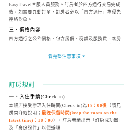
EasyTravel客服人員服務。訂房者於四方通行交易完成
後，如需要異動訂單，訂房者必以「四方通行」為優先
連絡對象。
三、價格內容
四方通行之公佈價格，包含房價、稅額及服務費。客房
價格隨季節及人文活動而異動，以選項「查詢空房與房
價」之當日價格為標準。
看完整注意事項
四、訂單異動
訂房成功後，訂房者如需異動內容，須於住房前在四方
通行「客服聯絡單」提出申辦，四方通行
恕不接受以電
訂房規則
話方式異動
訂單。
※非客服時間之申辦異動，皆為次日計算及辦理。
一、入住手續(Check in)
五、客服時間
本飯店接受辦理入住時間(Check-in)為
15：00後
（請見
房間介紹說明；
最晚保留時間(keep the room on the
週一至週日，上午9:00～晚上6:00
latest time)：18：00
），訂房者請出示「訂房成功單」
六、聯絡方式
及「身份證件」以便辦理。