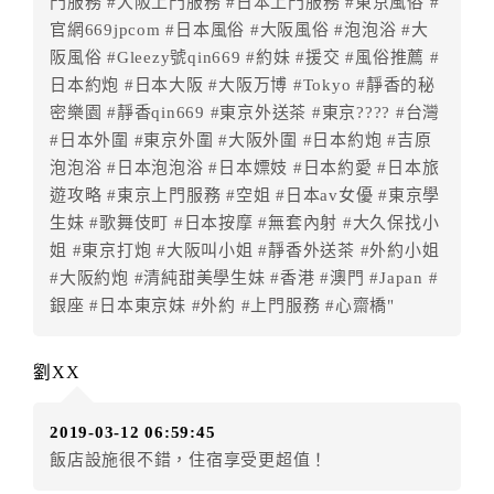
門服務 #大阪上門服務 #日本上門服務 #東京風俗 #
訂房者因故取消訂單辦理退款，依下列標準申辦：
官網669jpcom #日本風俗 #大阪風俗 #泡泡浴 #大
◎住房日7天前辦理者，訂單費用扣除總計0%為手續費
阪風俗 #Gleezy號qin669 #約妹 #援交 #風俗推薦 #
◎住房日4天前辦理者，訂單費用扣除總計25%為手續費
日本約炮 #日本大阪 #大阪万博 #Tokyo #靜香的秘
◎住房日1天前辦理者，訂單費用扣除總計45%為手續費
密樂園 #靜香qin669 #東京外送茶 #東京???? #台灣
◎住房日當日辦理者，訂單費用扣除總計100%為手續費
#日本外圍 #東京外圍 #大阪外圍 #日本約炮 #吉原
◎住房日當日不得辦理。
泡泡浴 #日本泡泡浴 #日本嫖妓 #日本約愛 #日本旅
◎住房日當日未辦理入住手續者，視同住房，已付訂單
遊攻略 #東京上門服務 #空姐 #日本av女優 #東京學
之訂金將全額沒收。
生妹 #歌舞伎町 #日本按摩 #無套內射 #大久保找小
七、天候因素
姐 #東京打炮 #大阪叫小姐 #靜香外送茶 #外約小姐
住房當日遇颱風、地震等不可抗拒因素時（以氣象局發
#大阪約炮 #清純甜美學生妹 #香港 #澳門 #Japan #
布或飯店所在地縣市政府頒布狀況”停止上班上課”為判
銀座 #日本東京妹 #外約 #上門服務 #心齋橋"
定準則），以致無法順利住房，訂房者可依飯店規定變
更住房日期或退費處理之。待飯店確認無誤後，可辦理
劉XX
保留住宿權益或四方通行將
扣除訂單總額0%
為作業手續
費用，餘款退予訂房者。
2019-03-12 06:59:45
八、紅利點數/現金抵用券異動訂單說明
飯店設施很不錯，住宿享受更超值！