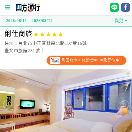
2026/08/11 - 2026/08/12
變更
四
俐仕商旅
方
通
住址：台北市中正區林森北路107巷16號
行
臺北市旅館281號｜
訂
刷國旅卡，旅遊金8000元等你拿！
房
台
灣
訂
房
直