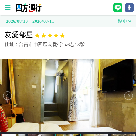
2026/08/10 - 2026/08/11
變更
四
友愛部屋
方
通
住址：台南市中西區友愛街146巷18號
行
｜
訂
房
台
灣
訂
房
直