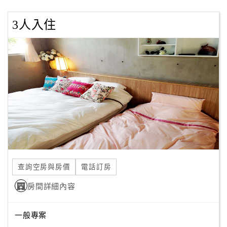
客
3人入住
服
聯
絡
單
Line
線
上
客
服
查詢空房與房價
電話訂房
房間詳細內容
紅
利
查
一般專案
詢