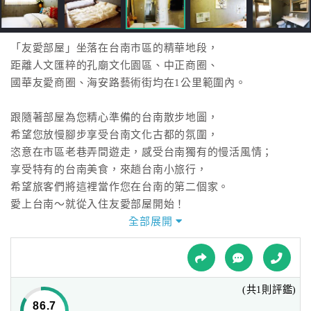
接
跟
飯
「友愛部屋」坐落在台南市區的精華地段，
店
距離人文匯粹的孔廟文化園區、中正商圈、
訂
國華友愛商圈、海安路藝術街均在1公里範圍內。
房
HOT
跟隨著部屋為您精心準備的台南散步地圖，
希望您放慢腳步享受台南文化古都的氛圍，
恣意在市區老巷弄間遊走，感受台南獨有的慢活風情；
特
色
享受特有的台南美食，來趟台南小旅行，
民
希望旅客們將這裡當作您在台南的第二個家。
宿
愛上台南～就從入住友愛部屋開始！
全部展開
全
球
租
(共1則評鑑)
車
86.7