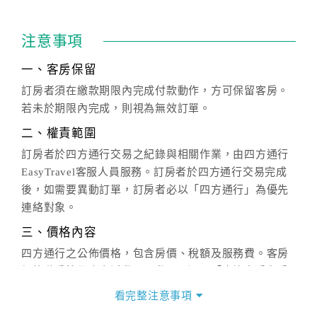
注意事項
一、客房保留
訂房者須在繳款期限內完成付款動作，方可保留客房。
若未於期限內完成，則視為無效訂單。
二、權責範圍
訂房者於四方通行交易之紀錄與相關作業，由四方通行
EasyTravel客服人員服務。訂房者於四方通行交易完成
後，如需要異動訂單，訂房者必以「四方通行」為優先
連絡對象。
三、價格內容
四方通行之公佈價格，包含房價、稅額及服務費。客房
價格隨季節及人文活動而異動，以選項「查詢空房與房
價」之當日價格為標準。
看完整注意事項
四、訂單異動