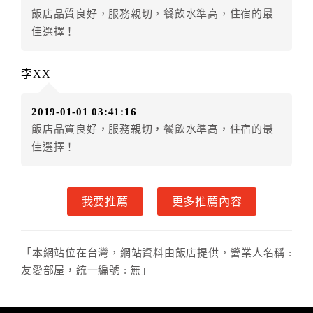
飯店品質良好，服務親切，餐飲水準高，住宿的最
件放棄訂單（住宿權益）。 （限原訂飯店使用）
佳選擇！
．每筆訂單異動限定乙次，限原訂飯店，異動完成後不
得辦理取消退款。
．訂單異動後，訂單費用總計大於原訂單費用總計時，
李XX
訂房者應補足差額。 限原訂飯店
．訂單異動後，訂單費用總計小於原訂單費用總計時，
2019-01-01 03:41:16
訂房者不得要求退其差額。限原訂飯店
飯店品質良好，服務親切，餐飲水準高，住宿的最
六、取消訂單
佳選擇！
訂房者因故取消訂單辦理退款，依下列標準申辦：
◎本飯店為預繳部分費用，故付款成功後不得辦理取消
我要推薦
更多推薦內容
訂單申請退款手續。
◎住房日當日未辦理入住手續者，視同住房，已付訂單
之訂金將全額沒收。
「本網站位在台灣，網站資料由飯店提供，營業人名稱 :
七、天候因素
友愛部屋，統一編號 : 無」
住房當日遇颱風、地震等不可抗拒因素時（以氣象局發
布或飯店所在地縣市政府頒布狀況”停止上班上課”為判