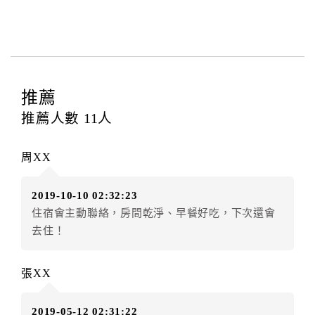
與飯店之其他交易﹝如續住、加床、餐費、小費、電話
費...等﹞所發生之費用，必須與飯店現場結清。
四、訂單異動
訂房者應於
入住前4日
（不含入住當日）提出申辦，如未
提出申辦不得異動訂單。
推薦
每筆訂單異動限定
乙
次，限原訂飯店，異動完成後不得
推薦人數
11
人
辦理取消退款。
訂單異動後，訂單費用總計大於原訂單費用總計時，訂
周XX
房者應補足差額。（限原訂飯店）
訂單異動後，訂單費用總計小於原訂單費用總計時，訂
2019-10-10 02:32:23
房者不得要求退其差額。（限原訂飯店）
住宿會主動聯絡，房間乾淨、早餐好吃，下次還會
五、保留住宿權益(保留住房)
去住！
．訂房者因故辦理訂單異動，本飯店可接受
保留住宿金
額6個月
限原訂飯店），異動完成後不得辦理取消退款。
張XX
（提出申辦日為保留起算日）
．訂房者使用「保留住宿金額」時，請注意！為避免飯
2019-05-12 02:31:22
店客滿，敬請及早計畫，如逾時未提出申辦，視同無條