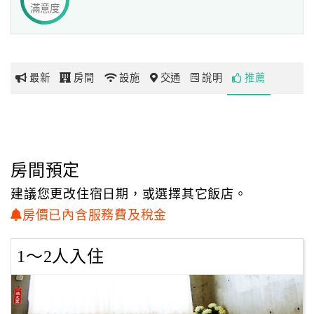
滿意度
網
紅
帶
最新
房間
設施
交通
說明
推薦
你
玩
玩
房間預定
樂
地
建議您更改住宿日期，或選擇其它飯店。
圖
房價已內含服務費及稅金
顧
1～2人入住
客
服
務