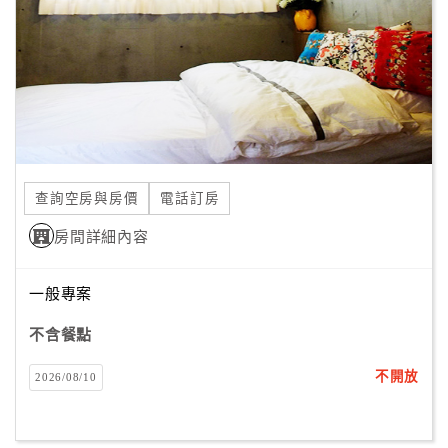
顧
客
滿
意
度
查詢空房與房價
電話訂房
訂
單
房間詳細內容
管
理
一般專案
不含餐點
會
員
不開放
2026/08/10
帳
戶