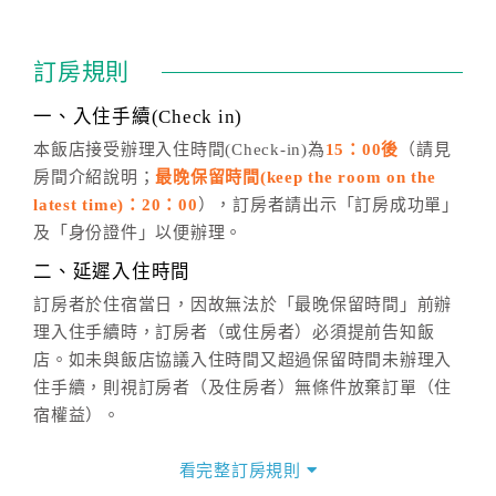
訂房成功後，訂房者如需異動內容，須於住房前在四方
通行「客服聯絡單」提出申辦，四方通行
恕不接受以電
訂房規則
話方式異動
訂單。
※非客服時間之申辦異動，皆為次日計算及辦理。
一、入住手續(Check in)
五、客服時間
本飯店接受辦理入住時間(Check-in)為
15：00後
（請見
房間介紹說明；
最晚保留時間(keep the room on the
週一至週日，上午9:00～晚上6:00
latest time)：20：00
），訂房者請出示「訂房成功單」
六、聯絡方式
及「身份證件」以便辦理。
週一至週日：
客服聯絡單
、
LINE@
、電話：
二、延遲入住時間
(07)9682715 。
訂房者於住宿當日，因故無法於「最晚保留時間」前辦
理入住手續時，訂房者（或住房者）必須提前告知飯
店。如未與飯店協議入住時間又超過保留時間未辦理入
住手續，則視訂房者（及住房者）無條件放棄訂單（住
宿權益）。
三、退房手續(Check out)
看完整訂房規則
本飯店退房時間(Check-out)為 （
11：00前
），訂房者