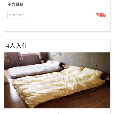
不含餐點
不開放
2026/08/10
訂
房
Q&A
4人入住
國
旅
卡
訂
房
請
款
收
據