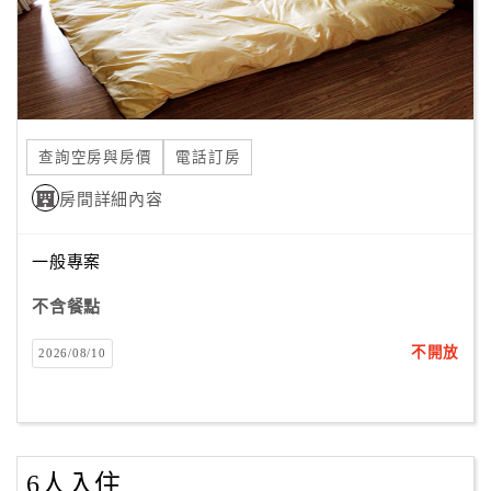
旅
伴
計
劃
商
查詢空房與房價
電話訂房
品
房間詳細內容
宣
傳
一般專案
不含餐點
不開放
2026/08/10
6人入住