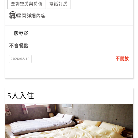
查詢空房與房價
電話訂房
合
作
房間詳細內容
提
案
一般專案
不含餐點
飯
店
不開放
2026/08/10
合
作
5人入住
廠
商
合
作