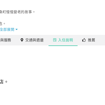
桑町慢慢變老的故事。
念。
全部展開
要說走就走！
施
與服務
交通
與週邊
入住
說明
推薦
且平凡的「三又木」。
店。