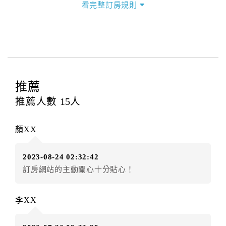
看完整訂房規則
本飯店退房時間(Check-out)為 （
11：00前
），訂房者
與飯店之其他交易﹝如續住、加床、餐費、小費、電話
費...等﹞所發生之費用，必須與飯店現場結清。
四、訂單異動
訂房者應於
入住前2日
（不含入住當日）提出申辦，如未
提出申辦不得異動訂單。
推薦
每筆訂單異動限定
乙
次，限原訂飯店，異動完成後不得
推薦人數
15
人
辦理取消退款。
訂單異動後，訂單費用總計大於原訂單費用總計時，訂
顏XX
房者應補足差額。（限原訂飯店）
訂單異動後，訂單費用總計小於原訂單費用總計時，訂
2023-08-24 02:32:42
房者不得要求退其差額。（限原訂飯店）
訂房網站的主動關心十分貼心！
五、保留住宿權益(保留住房)
．訂房者因故辦理訂單異動，本飯店可接受
保留住宿金
李XX
額3個月
限原訂飯店），異動完成後不得辦理取消退款。
（提出申辦日為保留起算日）