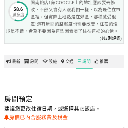
閩南旅店1館GOOGLE上的地址應該要去修
讓每位來訪的客人除了能擁有一處溫馨舒適的休息空間外，
58.6
改，不然又會有人跟我們一樣，以為是住在市
還能深刻感受到傳統建築藝術之美，更能深入體會金門的人
滿意度
網
區裡，但實際上地點是在郊區，那種感受很
文特色和在地采風。
紅
差!還有房間的整潔度也需要改善，住宿的環
帶
境是不錯，希望不要因為這些因素壞了住在這裡的心情。
「NO.1旅店」為「明遺古街故事館」，故事館屋主為金門城
你
(共2則評鑑)
陳家，
玩
最初由大陸永春遷居至金門的鬥門，在民末期間因金門成水
質佳，
適合製作豆腐的關係遷入。
最新
房間
設施
交通
說明
推薦
玩
民國初期陳家在此居住並以雜貨行、油坊、蔗鋪販售為業。
樂
地
圖
顧
房間預定
客
建議您更改住宿日期，或選擇其它飯店。
服
房價已內含服務費及稅金
務