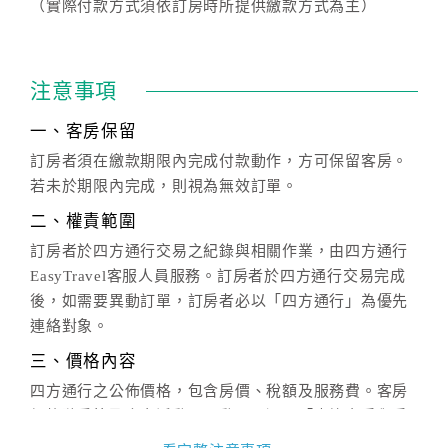
（實際付款方式須依訂房時所提供繳款方式為主）
注意事項
一、客房保留
訂房者須在繳款期限內完成付款動作，方可保留客房。
若未於期限內完成，則視為無效訂單。
二、權責範圍
訂房者於四方通行交易之紀錄與相關作業，由四方通行
EasyTravel客服人員服務。訂房者於四方通行交易完成
後，如需要異動訂單，訂房者必以「四方通行」為優先
連絡對象。
三、價格內容
四方通行之公佈價格，包含房價、稅額及服務費。客房
價格隨季節及人文活動而異動，以選項「查詢空房與房
價」之當日價格為標準。