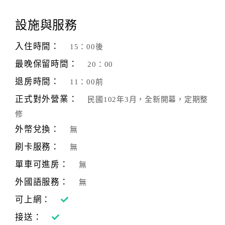
旅
伴
設施與服務
計
劃
入住時間：
15：00後
最晚保留時間：
20：00
商
退房時間：
11：00前
品
宣
正式對外營業：
民國102年3月，全新開幕，定期整
傳
修
外幣兌換：
無
刷卡服務：
無
單車可進房：
無
外國語服務：
無
可上網：
接送：