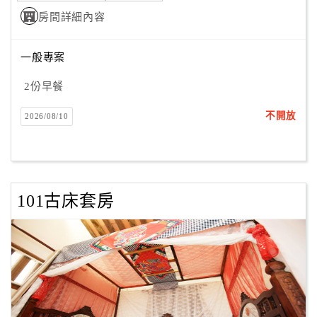
房間詳細內容
訂
一般專案
房
Q&A
2份早餐
不開放
2026/08/10
國
旅
卡
訂
101古床套房
房
請
款
收
據