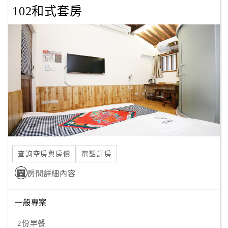
102和式套房
顧
客
滿
意
度
訂
單
管
理
查詢空房與房價
電話訂房
房間詳細內容
會
員
帳
一般專案
戶
2份早餐