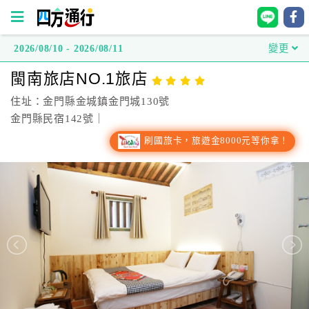
2026/08/10 - 2026/08/11
變更
四
閩南旅店NO.1旅店
方
通
住址：金門縣金城鎮金門城130號
行
金門縣民宿142號｜
訂
刷國旅卡，旅遊金8000元等你拿！
房
台
灣
訂
房
直