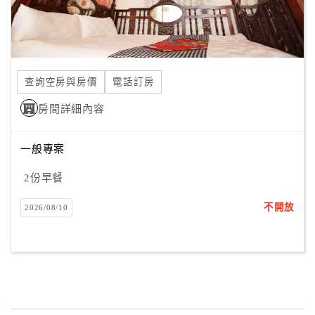
合
作
提
案
查詢空房與房價
電話訂房
房間詳細內容
飯
店
一般專案
合
作
2份早餐
不開放
2026/08/10
廠
商
合
作