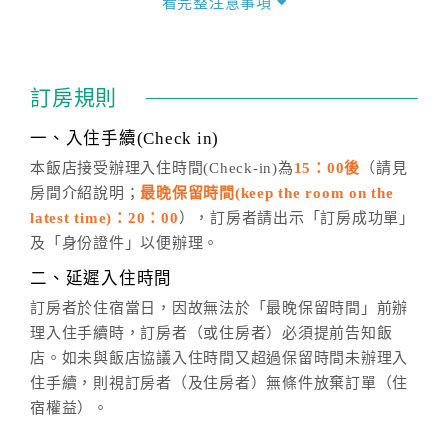
看完整注意事項
四、訂單異動
訂房成功後，訂房者如需異動內容，須於住房前在四方
通行「客服聯絡單」提出申辦，四方通行
恕不接受以電
訂房規則
話方式異動
訂單。
※非客服時間之申辦異動，皆為次日計算及辦理。
一、入住手續(Check in)
五、客服時間
本飯店接受辦理入住時間(Check-in)為
15：00後
（請見
房間介紹說明；
最晚保留時間(keep the room on the
週一至週日，上午9:00～晚上6:00
latest time)：20：00
），訂房者請出示「訂房成功單」
六、聯絡方式
及「身份證件」以便辦理。
週一至週日：
客服聯絡單
、
LINE@
、電話：
二、延遲入住時間
(07)9682715 。
訂房者於住宿當日，因故無法於「最晚保留時間」前辦
理入住手續時，訂房者（或住房者）必須提前告知飯
店。如未與飯店協議入住時間又超過保留時間未辦理入
住手續，則視訂房者（及住房者）無條件放棄訂單（住
宿權益）。
三、退房手續(Check out)