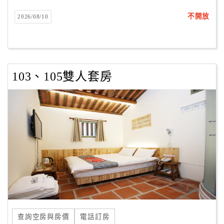
不開放
2026/08/10
客
服
聯
絡
單
103、105雙人套房
Line
線
上
客
服
紅
利
查
查詢空房與房價
電話訂房
詢