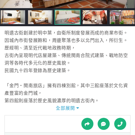
接
跟
飯
店
訂
明遺古街創建於明中葉，由衛所制度發展而成的商業市街。
房
因城內市街發展飽和，周邊聚落也多以北門出入，所衍生。
HOT
歷經明、清至近代戰地政務時期，
古街內呈現明代店屋建築、傳統閩南合院式建築、戰地防空
洞等各時代多元化的歷史風貌。
特
民國九十四年登錄為歷史建築。
色
民
「金門‧閩南旅店」擁有四棟別館，其中三館座落於文化資
宿
產豐富的金門城，
第四館則座落於歷史風貌濃厚的明遺古街內。
全部展開
全
傳統的閩南式院式建築經過再生後，結合舒適的住居空間和
球
完善的家具設備，
租
車
轉變為別具特色化的風格旅宿。