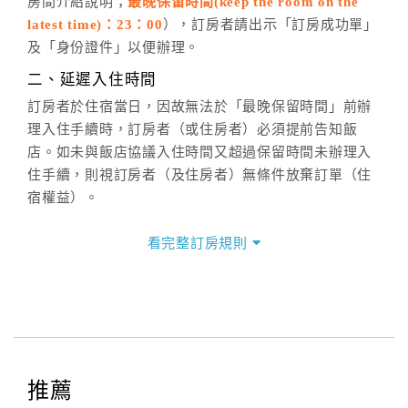
房間介紹說明；
最晚保留時間(keep the room on the
週一至週日，上午9:00～晚上6:00
latest time)：23：00
），訂房者請出示「訂房成功單」
六、聯絡方式
及「身份證件」以便辦理。
週一至週日：
客服聯絡單
、
LINE@
、電話：
二、延遲入住時間
(07)9682715 。
訂房者於住宿當日，因故無法於「最晚保留時間」前辦
理入住手續時，訂房者（或住房者）必須提前告知飯
店。如未與飯店協議入住時間又超過保留時間未辦理入
住手續，則視訂房者（及住房者）無條件放棄訂單（住
宿權益）。
三、退房手續(Check out)
看完整訂房規則
本飯店退房時間(Check-out)為 （
9：00前
），訂房者與
飯店之其他交易﹝如續住、加床、餐費、小費、電話
費...等﹞所發生之費用，必須與飯店現場結清。
四、訂單異動
訂房者應於
入住前8日
（不含入住當日）提出申辦，如未
提出申辦不得異動訂單。
推薦
每筆訂單異動限定
乙
次，限原訂飯店，異動完成後不得