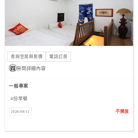
旅
伴
計
劃
商
品
查詢空房與房價
電話訂房
宣
傳
房間詳細內容
一般專案
4份早餐
不開放
2026/08/11