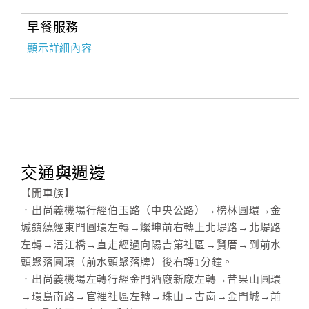
早餐服務
顯示詳細內容
交通與週邊
【開車族】
．出尚義機場行經伯玉路（中央公路）→榜林圓環→金
城鎮繞經東門圓環左轉→燦坤前右轉上北堤路→北堤路
左轉→浯江橋→直走經過向陽吉第社區→賢厝→到前水
頭聚落圓環（前水頭聚落牌）後右轉1分鐘。
．出尚義機場左轉行經金門酒廠新廠左轉→昔果山圓環
→環島南路→官裡社區左轉→珠山→古崗→金門城→前