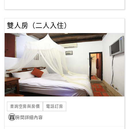
客
服
雙人房（二人入住）
聯
絡
單
Line
線
上
客
服
查詢空房與房價
電話訂房
紅
利
房間詳細內容
查
詢