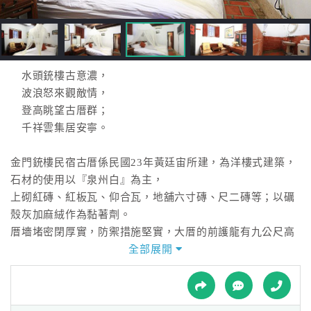
接
跟
飯
店
訂
水頭銃樓古意濃，
房
波浪怒來觀敵情，
HOT
登高眺望古厝群；
千祥雲集居安寧。
特
金門銃樓民宿古厝係民國23年黃廷宙所建，為洋樓式建築，
色
石材的使用以『泉州白』為主，
民
上砌紅磚、紅板瓦、仰合瓦，地舖六寸磚、尺二磚等；以礪
宿
殼灰加麻絨作為黏著劑。
厝墻堵密閉厚實，防禦措施堅實，大厝的前護龍有九公尺高
的槍樓與後護龍的閣樓，
全部展開
全
並設有鐵板門及多達27個的槍眼防衛，堪稱建築特色。
球
租
車