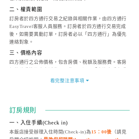
二、權責範圍
訂房者於四方通行交易之紀錄與相關作業，由四方通行
EasyTravel客服人員服務。訂房者於四方通行交易完成
後，如需要異動訂單，訂房者必以「四方通行」為優先
連絡對象。
三、價格內容
四方通行之公佈價格，包含房價、稅額及服務費。客房
價格隨季節及人文活動而異動，以選項「查詢空房與房
價」之當日價格為標準。
看完整注意事項
四、訂單異動
訂房成功後，訂房者如需異動內容，須於住房前在四方
通行「客服聯絡單」提出申辦，四方通行
恕不接受以電
訂房規則
話方式異動
訂單。
※非客服時間之申辦異動，皆為次日計算及辦理。
一、入住手續(Check in)
五、客服時間
本飯店接受辦理入住時間(Check-in)為
15：00後
（請見