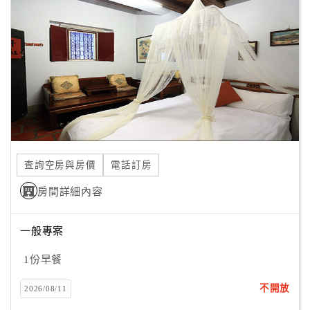
顧
客
滿
意
度
訂
單
查詢空房與房價
電話訂房
管
理
房間詳細內容
一般專案
會
員
1份早餐
帳
戶
不開放
2026/08/11