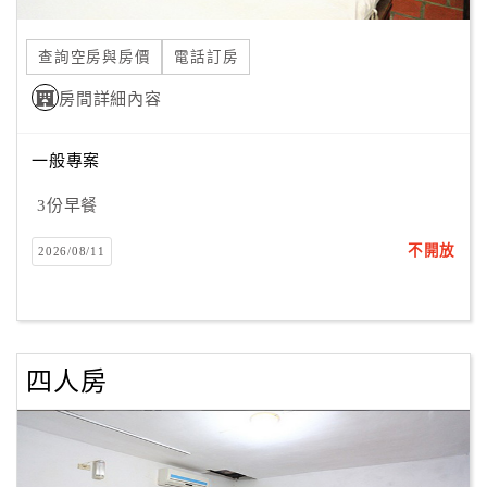
合
作
查詢空房與房價
電話訂房
提
房間詳細內容
案
一般專案
飯
店
3份早餐
合
不開放
2026/08/11
作
廠
商
四人房
合
作