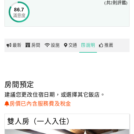
(共2則評鑑)
86.7
滿意度
網
紅
帶
你
最新
房間
設施
交通
說明
推薦
玩
玩
樂
地
房間預定
圖
建議您更改住宿日期，或選擇其它飯店。
顧
房價已內含服務費及稅金
客
服
雙人房（一人入住）
務