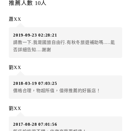
推薦人數
10
人
辦理取消退款。
訂單異動後，訂單費用總計大於原訂單費用總計時，訂
蕭XX
房者應補足差額。（限原訂飯店）
訂單異動後，訂單費用總計小於原訂單費用總計時，訂
2019-09-23 02:28:21
房者不得要求退其差額。（限原訂飯店）
請教一下.我是國旅自由行.有秋冬旅遊補助嗎.....能
五、保留住宿權益(保留住房)
否詳細告知....謝謝
．訂房者因故辦理訂單異動，本飯店可接受
保留住宿金
額6個月
限原訂飯店），異動完成後不得辦理取消退款。
劉XX
（提出申辦日為保留起算日）
．訂房者使用「保留住宿金額」時，請注意！為避免飯
2018-03-19 07:03:25
店客滿，敬請及早計畫，如逾時未提出申辦，視同無條
價格合理，物超所值，值得推薦的好飯店！
件放棄訂單（住宿權益）。 （限原訂飯店使用）
．每筆訂單異動限定乙次，限原訂飯店，異動完成後不
得辦理取消退款。
劉XX
．訂單異動後，訂單費用總計大於原訂單費用總計時，
訂房者應補足差額。 限原訂飯店
2017-08-28 07:01:56
．訂單異動後，訂單費用總計小於原訂單費用總計時，