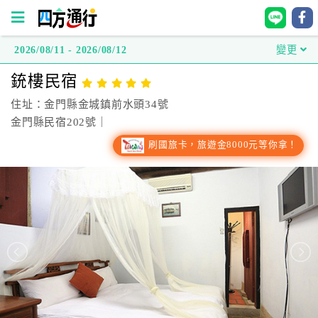
2026/08/11 - 2026/08/12
變更
四
銃樓民宿
方
通
住址：金門縣金城鎮前水頭34號
行
金門縣民宿202號｜
訂
刷國旅卡，旅遊金8000元等你拿！
房
台
灣
訂
房
直