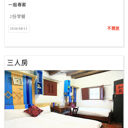
一般專案
2份早餐
訂
房
不開放
2026/08/11
Q&A
國
旅
三人房
卡
訂
房
請
款
收
據