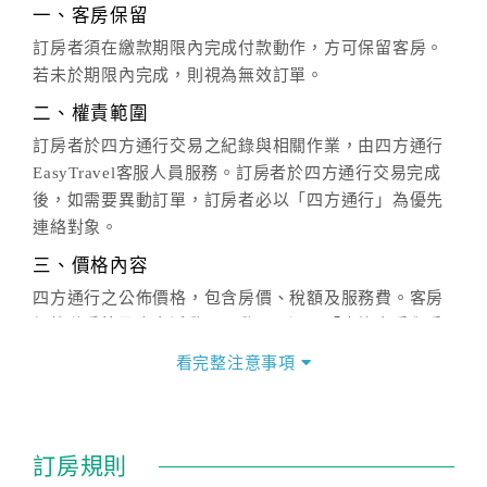
一、客房保留
訂房者須在繳款期限內完成付款動作，方可保留客房。
若未於期限內完成，則視為無效訂單。
二、權責範圍
訂房者於四方通行交易之紀錄與相關作業，由四方通行
EasyTravel客服人員服務。訂房者於四方通行交易完成
後，如需要異動訂單，訂房者必以「四方通行」為優先
連絡對象。
三、價格內容
四方通行之公佈價格，包含房價、稅額及服務費。客房
價格隨季節及人文活動而異動，以選項「查詢空房與房
價」之當日價格為標準。
看完整注意事項
四、訂單異動
訂房成功後，訂房者如需異動內容，須於住房前在四方
通行「客服聯絡單」提出申辦，四方通行
恕不接受以電
訂房規則
話方式異動
訂單。