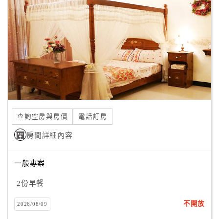
顧
客
滿
意
度
訂
單
查詢空房與房價
電話訂房
管
理
房間詳細內容
一般專案
會
員
2份早餐
帳
戶
不開放
2026/08/09