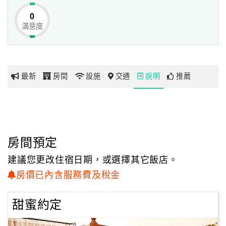
0
滿意度
網
紅
帶
你
最新
房間
設施
交通
說明
推薦
玩
玩
樂
地
房間預定
圖
建議您更改住宿日期，或選擇其它飯店。
顧
房價已內含服務費及稅金
客
服
甜蜜約定
務