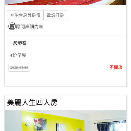
合
作
查詢空房與房價
電話訂房
提
房間詳細內容
案
一般專案
飯
店
4份早餐
合
不開放
2026/08/09
作
廠
商
美麗人生四人房
合
作