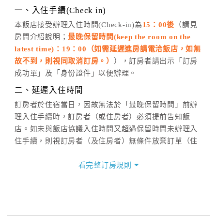
※非客服時間之申辦異動，皆為次日計算及辦理。
一、入住手續(Check in)
五、客服時間
本飯店接受辦理入住時間(Check-in)為
15：00後
（請見
房間介紹說明；
最晚保留時間(keep the room on the
週一至週日，上午9:00～晚上6:00
latest time)：19：00（如需延遲進房請電洽飯店，如無
六、聯絡方式
故不到，則視同取消訂房。）
），訂房者請出示「訂房
週一至週日：
客服聯絡單
、
LINE@
、電話：
成功單」及「身份證件」以便辦理。
(07)9682715 。
二、延遲入住時間
訂房者於住宿當日，因故無法於「最晚保留時間」前辦
理入住手續時，訂房者（或住房者）必須提前告知飯
店。如未與飯店協議入住時間又超過保留時間未辦理入
住手續，則視訂房者（及住房者）無條件放棄訂單（住
宿權益）。
看完整訂房規則
三、退房手續(Check out)
本飯店退房時間(Check-out)為 （
11：00
），訂房者與
飯店之其他交易﹝如續住、加床、餐費、小費、電話
費...等﹞所發生之費用，必須與飯店現場結清。