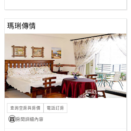
客
服
瑪琍傳情
聯
絡
單
Line
線
上
客
服
查詢空房與房價
電話訂房
紅
利
房間詳細內容
查
詢