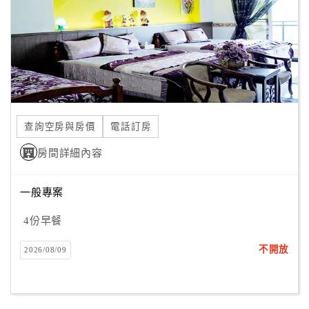
旅
伴
計
劃
商
品
查詢空房與房價
電話訂房
宣
傳
房間詳細內容
一般專案
4份早餐
不開放
2026/08/09