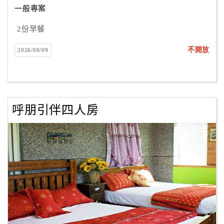
一般專案
2份早餐
訂
房
不開放
2026/08/09
Q&A
國
旅
呼朋引伴四人房
卡
訂
房
請
款
收
據