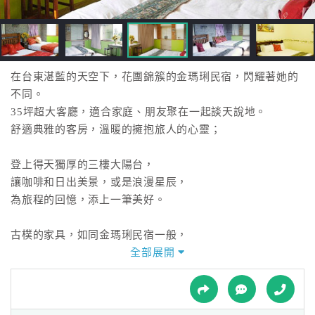
接
跟
飯
店
訂
在台東湛藍的天空下，花團錦簇的金瑪琍民宿，閃耀著她的
房
不同。
HOT
35坪超大客廳，適合家庭、朋友聚在一起談天說地。
舒適典雅的客房，溫暖的擁抱旅人的心靈；
特
登上得天獨厚的三樓大陽台，
色
讓咖啡和日出美景，或是浪漫星辰，
民
為旅程的回憶，添上一筆美好。
宿
古樸的家具，如同金瑪琍民宿一般，
靜靜地展現她的風華絕代，
全部展開
全
值得你我細細品味。
球
租
車