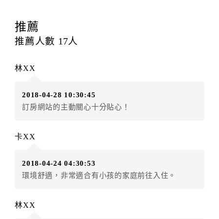
四、訂單異動
訂房者應於
入住前8日
（不含入住當日）提出申辦，如未
推薦
提出申辦不得異動訂單。
推薦人數
17
人
每筆訂單異動限定
乙
次，限原訂飯店，異動完成後不得
辦理取消退款。
林XX
訂單異動後，訂單費用總計大於原訂單費用總計時，訂
房者應補足差額。（限原訂飯店）
2018-04-28 10:30:45
訂單異動後，訂單費用總計小於原訂單費用總計時，訂
訂房網站的主動關心十分貼心！
房者不得要求退其差額。（限原訂飯店）
五、保留住宿權益(保留住房)
卡XX
．訂房者因故辦理訂單異動，本飯店可接受
保留住宿金
額6個月
限原訂飯店），異動完成後不得辦理取消退款。
2018-04-24 04:30:53
（提出申辦日為保留起算日）
環境舒適，非常適合有小孩的家庭前往入住。
．訂房者使用「保留住宿金額」時，請注意！為避免飯
店客滿，敬請及早計畫，如逾時未提出申辦，視同無條
件放棄訂單（住宿權益）。 （限原訂飯店使用）
林XX
．每筆訂單異動限定乙次，限原訂飯店，異動完成後不