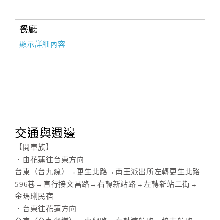
餐廳
顯示詳細內容
交通與週邊
【開車族】
．由花蓮往台東方向
台東（台九線）→更生北路→南王派出所左轉更生北路
596巷→直行接文昌路→右轉新站路→左轉新站二街→
金瑪琍民宿
．台東往花蓮方向