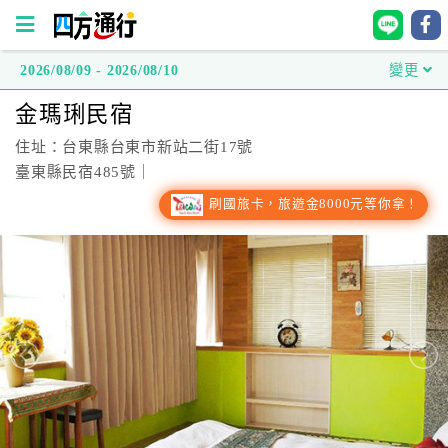
2026/08/09 - 2026/08/10
變更
四
金瑪琍民宿
方
通
住址：台東縣台東市新站二街17號
行
臺東縣民宿485號｜
訂
刷國旅卡，旅遊金8000元等你拿！
房
台
灣
訂
房
直