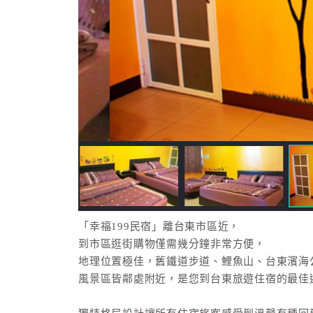
「幸福199民宿」離台東市區近，
到市區逛街購物僅需幾分鐘非常方便，
地理位置極佳，舊鐵道步道、鯉魚山、台東濱海
風景區皆鄰處附近，是您到台東旅遊住宿的最佳