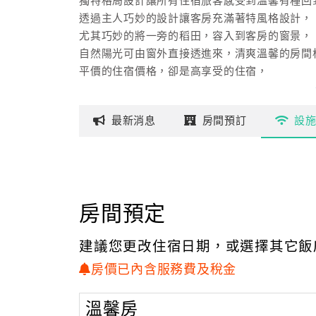
獨特格局設計讓所有住宿旅客感受到溫馨有種回
透過主人巧妙的設計讓客房充滿著特風格設計，
尤其巧妙的將一旁的稻田，容入到客房的窗景，
自然陽光可由窗外直接透進來，清爽溫馨的房間
平價的住宿價格，卻是高享受的住宿，
是您旅遊住宿好地方，無論是家人朋友結伴旅行
最新
消息
房間
預訂
設
房間預定
建議您更改住宿日期，或選擇其它飯
房價已內含服務費及稅金
溫馨房