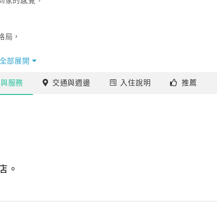
到家的感覺，
格局，
，都是您最佳的選擇。
全部展開
施
與服務
交通
與週邊
入住
說明
推薦
店。