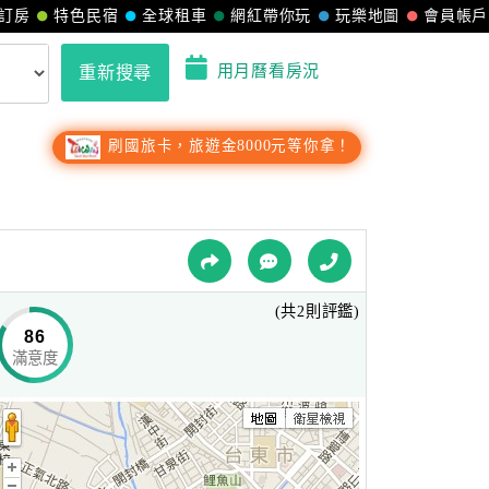
訂房
特色民宿
全球租車
網紅帶你玩
玩樂地圖
會員帳戶
用月曆看房況
重新搜尋
刷國旅卡，旅遊金8000元等你拿！
(共2則評鑑)
86
滿意度