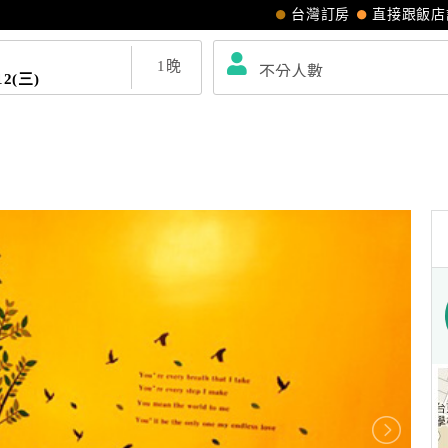
台灣訂房
直接跟飯店
1
晚
12(三)