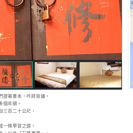
們提著書本，吟詩背誦，
多個年頭。
短三百二十公尺，
成一條學習之道。