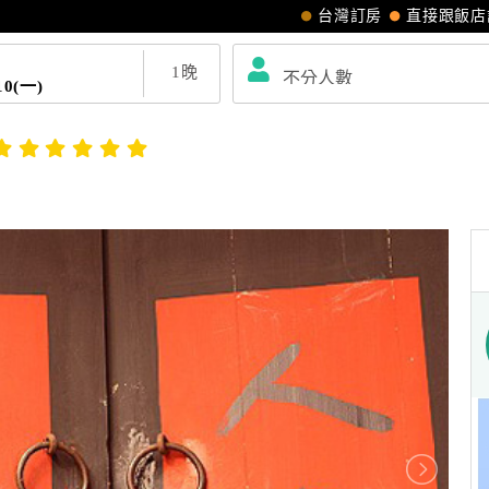
台灣訂房
直接跟飯店
1
晚
10(一)