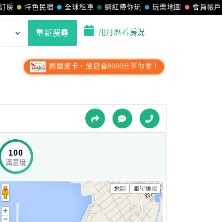
訂房
特色民宿
全球租車
網紅帶你玩
玩樂地圖
會員帳戶
用月曆看房況
重新搜尋
刷國旅卡，旅遊金8000元等你拿！
100
滿意度