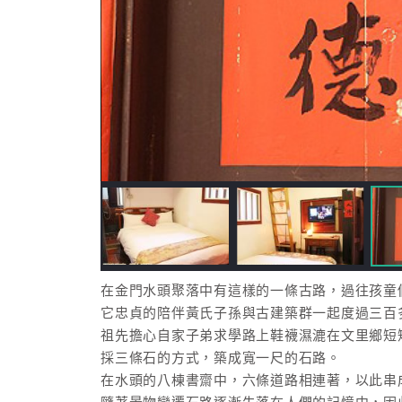
在金門水頭聚落中有這樣的一條古路，過往孩童
它忠貞的陪伴黃氏子孫與古建築群一起度過三百
祖先擔心自家子弟求學路上鞋襪濕漉在文里鄉短
採三條石的方式，築成寬一尺的石路。
在水頭的八棟書齋中，六條道路相連著，以此串