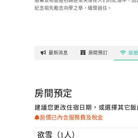
隨著景物變遷石路逐漸失落在人們的記憶中，因
紀念祖先勵志向學之舉，緬懷過往。
最新
消息
房間
預訂
設
房間預定
建議您更改住宿日期，或選擇其它飯
房價已內含服務費及稅金
欲雪（1人）