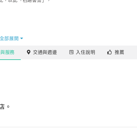
此，以此「石路書齋」，
全部展開
施
與服務
交通
與週邊
入住
說明
推薦
店。