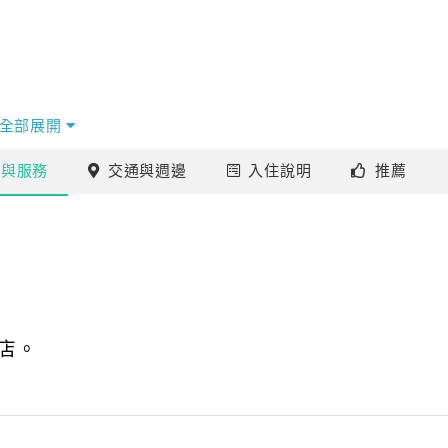
全部展開
施
與服務
交通
與週邊
入住
說明
推薦
店。