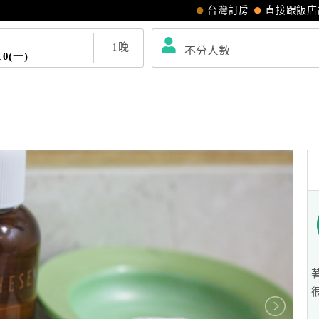
台灣訂房
直接跟飯店
1
晚
10(一)