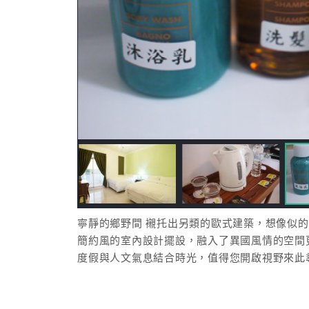
寧靜的鄉野間 襯托出另類的歐式建築，想像似
簡約風的室內設計擺設，融入了異國風情的空間
度假與人文氣息結合時光，值得您開啟視野來此