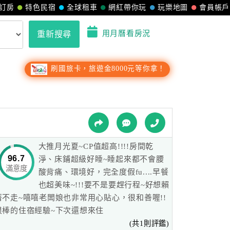
訂房
特色民宿
全球租車
網紅帶你玩
玩樂地圖
會員帳戶
用月曆看房況
重新搜尋
刷國旅卡，旅遊金8000元等你拿！
大推月光夏~CP值超高!!!!房間乾
96.7
淨、床鋪超級好睡~睡起來都不會腰
滿意度
酸背痛、環境好，完全度假fu....早餐
也超美味~!!!要不是要趕行程~好想賴
著不走~嘻嘻老闆娘也非常用心貼心，很和善喔!!
很棒的住宿經驗~下次還想來住
(共1則評鑑)