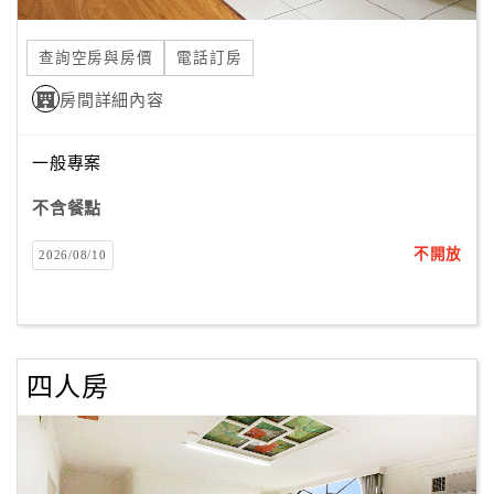
合
作
查詢空房與房價
電話訂房
提
房間詳細內容
案
一般專案
飯
店
不含餐點
合
不開放
2026/08/10
作
廠
商
四人房
合
作