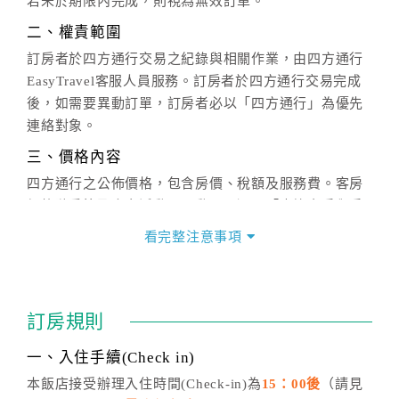
若未於期限內完成，則視為無效訂單。
二、權責範圍
訂房者於四方通行交易之紀錄與相關作業，由四方通行
EasyTravel客服人員服務。訂房者於四方通行交易完成
後，如需要異動訂單，訂房者必以「四方通行」為優先
連絡對象。
三、價格內容
四方通行之公佈價格，包含房價、稅額及服務費。客房
價格隨季節及人文活動而異動，以選項「查詢空房與房
價」之當日價格為標準。
看完整注意事項
四、訂單異動
訂房成功後，訂房者如需異動內容，須於住房前在四方
通行「客服聯絡單」提出申辦，四方通行
恕不接受以電
訂房規則
話方式異動
訂單。
※非客服時間之申辦異動，皆為次日計算及辦理。
一、入住手續(Check in)
五、客服時間
本飯店接受辦理入住時間(Check-in)為
15：00後
（請見