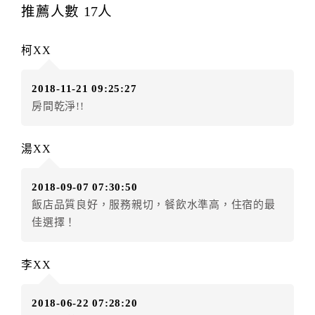
提出申辦不得異動訂單。
推薦人數
17
人
每筆訂單異動限定
乙
次，限原訂飯店，異動完成後不得
辦理取消退款。
柯XX
訂單異動後，訂單費用總計大於原訂單費用總計時，訂
房者應補足差額。（限原訂飯店）
2018-11-21 09:25:27
訂單異動後，訂單費用總計小於原訂單費用總計時，訂
房間乾淨!!
房者不得要求退其差額。（限原訂飯店）
五、保留住宿權益(保留住房)
湯XX
．訂房者因故辦理訂單異動，本飯店可接受
保留住宿金
額3個月
限原訂飯店），異動完成後不得辦理取消退款。
2018-09-07 07:30:50
（提出申辦日為保留起算日）
飯店品質良好，服務親切，餐飲水準高，住宿的最
．訂房者使用「保留住宿金額」時，請注意！為避免飯
佳選擇！
店客滿，敬請及早計畫，如逾時未提出申辦，視同無條
件放棄訂單（住宿權益）。 （限原訂飯店使用）
．每筆訂單異動限定乙次，限原訂飯店，異動完成後不
李XX
得辦理取消退款。
．訂單異動後，訂單費用總計大於原訂單費用總計時，
2018-06-22 07:28:20
訂房者應補足差額。 限原訂飯店