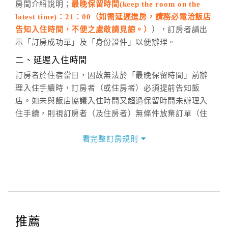
房間介紹說明；
最晚保留時間(keep the room on the
週一至週日，上午9:00～晚上6:00
latest time)：21：00（如需延遲進房，請務必電洽飯店
六、聯絡方式
告知入住時間，不便之處敬請見諒。）
），訂房者請出
週一至週日：
客服聯絡單
、
LINE@
、電話：
示「訂房成功單」及「身份證件」以便辦理。
(07)9682715 。
二、延遲入住時間
訂房者於住宿當日，因故無法於「最晚保留時間」前辦
理入住手續時，訂房者（或住房者）必須提前告知飯
店。如未與飯店協議入住時間又超過保留時間未辦理入
住手續，則視訂房者（及住房者）無條件放棄訂單（住
宿權益）。
看完整訂房規則
三、退房手續(Check out)
本飯店退房時間(Check-out)為 （
11：00
），訂房者與
飯店之其他交易﹝如續住、加床、餐費、小費、電話
費...等﹞所發生之費用，必須與飯店現場結清。
四、訂單異動
訂房者應於
入住前2日
（不含入住當日）提出申辦，如未
推薦