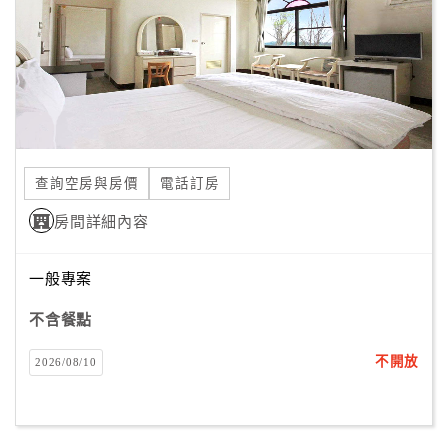
旅
伴
計
劃
商
品
查詢空房與房價
電話訂房
宣
傳
房間詳細內容
一般專案
不含餐點
不開放
2026/08/10