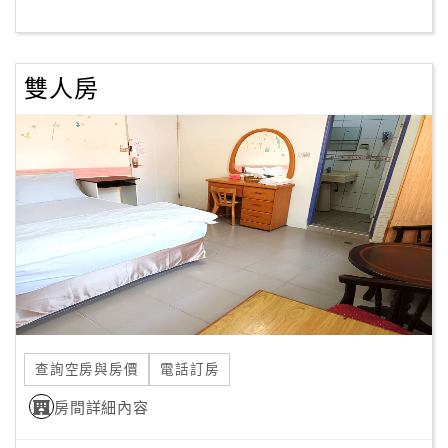
客
服
雙人房
聯
絡
單
Line
線
上
客
服
查詢空房與房價
電話訂房
紅
利
房間詳細內容
查
詢