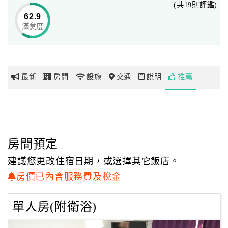
(共19則評鑑)
62.9
滿意度
網
紅
帶
你
最新
房間
設施
交通
說明
推薦
玩
玩
樂
地
房間預定
圖
建議您更改住宿日期，或選擇其它飯店。
顧
房價已內含服務費及稅金
客
服
單人房(附衛浴)
務