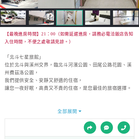
接
跟
飯
店
訂
【最晚進房時間】21：00（如需延遲進房，請務必電洽飯店告知
房
入住時間，不便之處敬請見諒。）
HOT
「北斗七星旅館」
位於北斗與溪州交界，臨北斗河濱公園、田尾公路花園、溪
特
州費茲洛公園，
色
我們提供安全、安靜又舒適的住宿，
民
讓您一夜好眠，高貴又不貴的住宿，是您最佳的旅宿選擇。
宿
全部展開
全
球
租
車