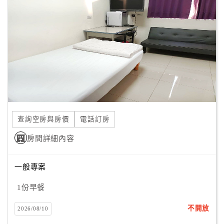
顧
客
滿
意
度
訂
單
查詢空房與房價
電話訂房
管
理
房間詳細內容
一般專案
會
員
1份早餐
帳
戶
不開放
2026/08/10