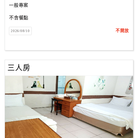
一般專案
不含餐點
訂
房
不開放
2026/08/10
Q&A
國
旅
三人房
卡
訂
房
請
款
收
據