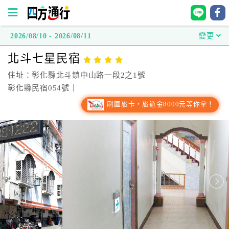
2026/08/10 - 2026/08/11
變更
四
北斗七星民宿
方
通
住址：彰化縣北斗鎮中山路一段2之1號
行
彰化縣民宿054號｜
訂
刷國旅卡，旅遊金8000元等你拿！
房
台
灣
訂
房
直