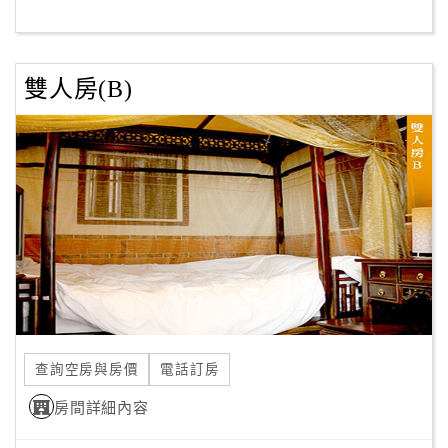
客
服
雙人房(B)
聯
絡
單
Line
線
上
客
服
查詢空房與房價
電話訂房
紅
利
房間詳細內容
查
詢