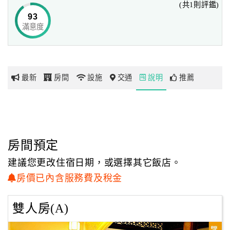
(共1則評鑑)
93
東經118旅店位於前水頭44號，興建年代早於1931年，
滿意度
網
興建人黃積再早年赴印尼經商發展，
紅
發達後匯款返鄉興建此棟番仔厝，故稱為積再古厝。
帶
你
積再古厝為大九架番仔厝，是傳統二落大厝的變形，
最新
房間
設施
交通
說明
推薦
玩
兩落之間有天井，前落進深相當深，棟架的橫樑數通常安置
九個，所以稱為「大九架」。
玩
從正面來看，這間番仔厝是三開間，但是正面外廊兩側有對
樂
稱的突起，
地
房間預定
從整個平面來看是呈凹字型，這種形式稱為「三塌壽」。
圖
建議您更改住宿日期，或選擇其它飯店。
建材是採用七層的花崗岩磉仔石平砌，牆面上層則是紅磚外
顧
房價已內含服務費及稅金
敷灰泥，
客
本身紋飾不多，只有塌壽的鏡面堵與對看堵上施有彩繪，主
服
雙人房(A)
題以吉祥花鳥為主。
務
屋頂為二導水、人字脊的紅瓦及山墻。