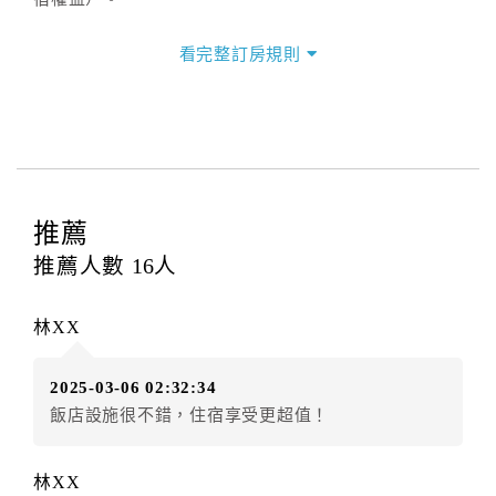
三、退房手續(Check out)
看完整訂房規則
本飯店退房時間(Check-out)為 （
11：00前
），訂房者
與飯店之其他交易﹝如續住、加床、餐費、小費、電話
費...等﹞所發生之費用，必須與飯店現場結清。
四、訂單異動
訂房者應於
入住前2日
（不含入住當日）提出申辦，如未
提出申辦不得異動訂單。
推薦
每筆訂單異動限定
乙
次，限原訂飯店，異動完成後不得
推薦人數
16
人
辦理取消退款。
訂單異動後，訂單費用總計大於原訂單費用總計時，訂
林XX
房者應補足差額。（限原訂飯店）
訂單異動後，訂單費用總計小於原訂單費用總計時，訂
2025-03-06 02:32:34
房者不得要求退其差額。（限原訂飯店）
飯店設施很不錯，住宿享受更超值！
五、保留住宿權益(保留住房)
．訂房者因故辦理訂單異動，本飯店可接受
保留住宿金
林XX
額3個月
限原訂飯店），異動完成後不得辦理取消退款。