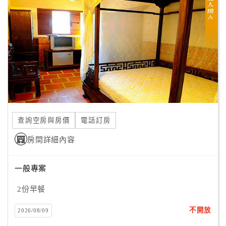
顧
客
滿
意
度
訂
單
查詢空房與房價
電話訂房
管
理
房間詳細內容
一般專案
會
員
2份早餐
帳
戶
不開放
2026/08/09