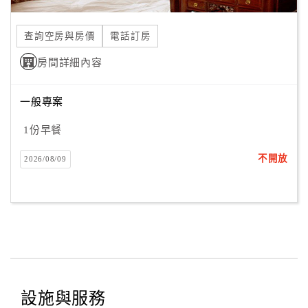
合
作
查詢空房與房價
電話訂房
提
房間詳細內容
案
一般專案
飯
店
1份早餐
合
不開放
2026/08/09
作
廠
商
合
作
設施與服務