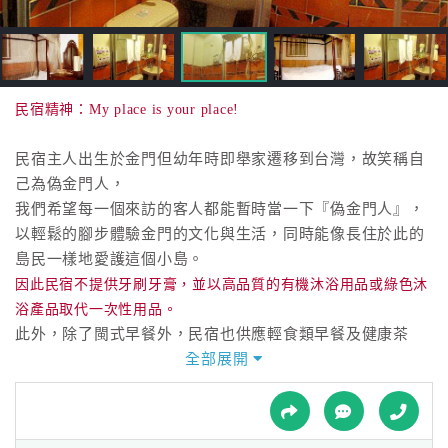
接
跟
飯
店
訂
民宿精神：My place is your place!
房
HOT
民宿主人出生於金門但幼年時即舉家遷移到台灣，故笑稱自
己為偽金門人，
我們希望每一個來訪的客人都能暫時當一下『偽金門人』，
特
以輕鬆的腳步體驗金門的文化與生活，同時能像長住於此的
色
島民一樣地愛護這個小島。
民
因此民宿不提供牙刷牙膏，並以高品質的有機沐浴用品或綠色沐
宿
浴產品取代一次性用品。
此外，除了閩式早餐外，民宿也供應輕食類早餐及健康茶
飲，
全部展開
全
希望住宿客人帶著滿滿的元氣離去‧如果你贊同我們的理
球
念，
租
車
東經118希望能成為你在金門的家。