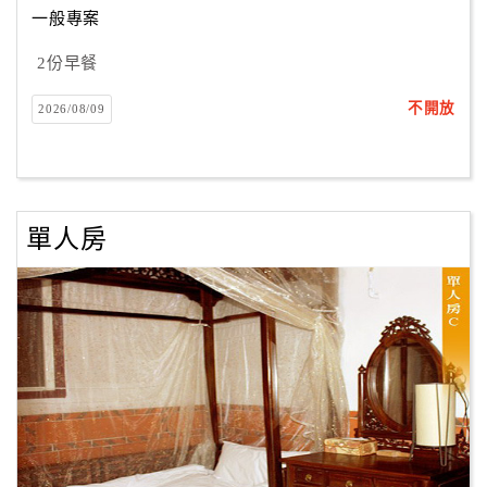
一般專案
2份早餐
訂
房
不開放
2026/08/09
Q&A
國
旅
單人房
卡
訂
房
請
款
收
據