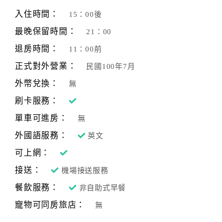
旅
伴
入住時間：
15：00後
計
最晚保留時間：
21：00
劃
退房時間：
11：00前
正式對外營業：
民國100年7月
商
品
外幣兌換：
無
宣
刷卡服務：
傳
單車可進房：
無
外國語服務：
英文
可上網：
接送：
機場接送服務
餐飲服務：
非自助式早餐
寵物可同房旅店：
無