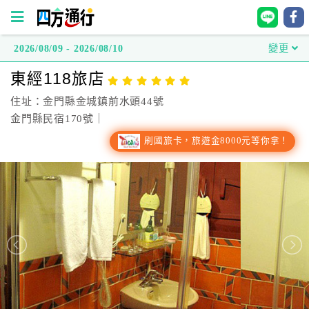
2026/08/09 - 2026/08/10
變更
四
東經118旅店
方
通
住址：金門縣金城鎮前水頭44號
行
金門縣民宿170號｜
訂
刷國旅卡，旅遊金8000元等你拿！
房
台
灣
訂
房
直