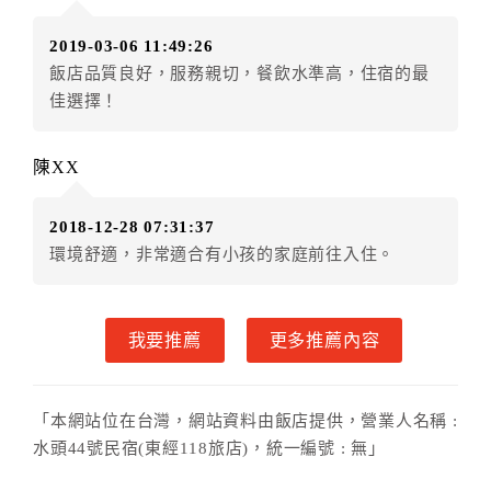
（提出申辦日為保留起算日）
2019-03-06 11:49:26
．訂房者使用「保留住宿金額」時，請注意！為避免飯
飯店品質良好，服務親切，餐飲水準高，住宿的最
店客滿，敬請及早計畫，如逾時未提出申辦，視同無條
佳選擇！
件放棄訂單（住宿權益）。 （限原訂飯店使用）
．每筆訂單異動限定乙次，限原訂飯店，異動完成後不
得辦理取消退款。
陳XX
．訂單異動後，訂單費用總計大於原訂單費用總計時，
訂房者應補足差額。 限原訂飯店
2018-12-28 07:31:37
．訂單異動後，訂單費用總計小於原訂單費用總計時，
環境舒適，非常適合有小孩的家庭前往入住。
訂房者不得要求退其差額。限原訂飯店
六、取消訂單
我要推薦
更多推薦內容
訂房者因故取消訂單辦理退款，依下列標準申辦：
◎住房日7天前辦理者，訂單費用扣除總計0%為手續費
◎住房日4天前辦理者，訂單費用扣除總計30%為手續費
「本網站位在台灣，網站資料由飯店提供，營業人名稱 :
◎住房日1天前辦理者，訂單費用扣除總計50%為手續費
水頭44號民宿(東經118旅店)，統一編號 : 無」
◎住房日當日辦理者，訂單費用扣除總計100%為手續費
◎住房日當日不得辦理。