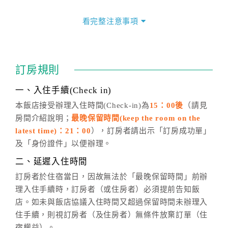
價格隨季節及人文活動而異動，以選項「查詢空房與房
價」之當日價格為標準。
看完整注意事項
四、訂單異動
訂房成功後，訂房者如需異動內容，須於住房前在四方
通行「客服聯絡單」提出申辦，四方通行
恕不接受以電
訂房規則
話方式異動
訂單。
※非客服時間之申辦異動，皆為次日計算及辦理。
一、入住手續(Check in)
五、客服時間
本飯店接受辦理入住時間(Check-in)為
15：00後
（請見
房間介紹說明；
最晚保留時間(keep the room on the
週一至週日，上午9:00～晚上6:00
latest time)：21：00
），訂房者請出示「訂房成功單」
六、聯絡方式
及「身份證件」以便辦理。
週一至週日：
客服聯絡單
、
LINE@
、電話：
二、延遲入住時間
(07)9682715 。
訂房者於住宿當日，因故無法於「最晚保留時間」前辦
理入住手續時，訂房者（或住房者）必須提前告知飯
店。如未與飯店協議入住時間又超過保留時間未辦理入
住手續，則視訂房者（及住房者）無條件放棄訂單（住
宿權益）。