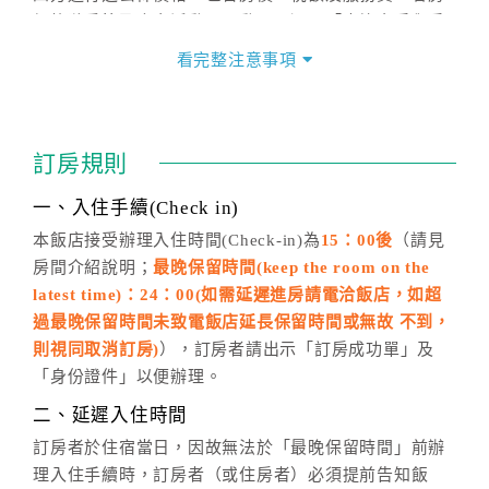
價格隨季節及人文活動而異動，以選項「查詢空房與房
價」之當日價格為標準。
看完整注意事項
四、訂單異動
訂房成功後，訂房者如需異動內容，須於住房前在四方
通行「客服聯絡單」提出申辦，四方通行
恕不接受以電
訂房規則
話方式異動
訂單。
※非客服時間之申辦異動，皆為次日計算及辦理。
一、入住手續(Check in)
五、客服時間
本飯店接受辦理入住時間(Check-in)為
15：00後
（請見
房間介紹說明；
最晚保留時間(keep the room on the
週一至週日，上午9:00～晚上6:00
latest time)：24：00(如需延遲進房請電洽飯店，如超
六、聯絡方式
過最晚保留時間未致電飯店延長保留時間或無故 不到，
週一至週日：
客服聯絡單
、
LINE@
、電話：
則視同取消訂房)
），訂房者請出示「訂房成功單」及
(07)9682715 。
「身份證件」以便辦理。
二、延遲入住時間
訂房者於住宿當日，因故無法於「最晚保留時間」前辦
理入住手續時，訂房者（或住房者）必須提前告知飯