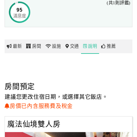
(共1則評鑑)
95
滿意度
網
紅
帶
你
最新
房間
設施
交通
說明
推薦
玩
玩
樂
地
房間預定
圖
建議您更改住宿日期，或選擇其它飯店。
顧
房價已內含服務費及稅金
客
服
魔法仙境雙人房
務