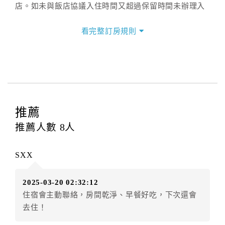
店。如未與飯店協議入住時間又超過保留時間未辦理入
住手續，則視訂房者（及住房者）無條件放棄訂單（住
宿權益）。
看完整訂房規則
三、退房手續(Check out)
本飯店退房時間(Check-out)為 （
11：00前
），訂房者
與飯店之其他交易﹝如續住、加床、餐費、小費、電話
費...等﹞所發生之費用，必須與飯店現場結清。
四、訂單異動
推薦
訂房者應於
入住前3日
（不含入住當日）提出申辦，如未
推薦人數
8
人
提出申辦不得異動訂單。
每筆訂單異動限定
乙
次，限原訂飯店，異動完成後不得
SXX
辦理取消退款。
訂單異動後，訂單費用總計大於原訂單費用總計時，訂
2025-03-20 02:32:12
房者應補足差額。（限原訂飯店）
住宿會主動聯絡，房間乾淨、早餐好吃，下次還會
訂單異動後，訂單費用總計小於原訂單費用總計時，訂
去住！
房者不得要求退其差額。（限原訂飯店）