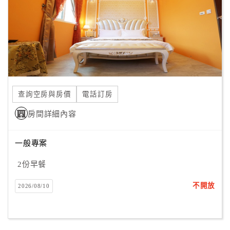
旅
伴
計
劃
商
品
查詢空房與房價
電話訂房
宣
傳
房間詳細內容
一般專案
2份早餐
不開放
2026/08/10