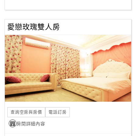
客
服
愛戀玫瑰雙人房
聯
絡
單
Line
線
上
客
服
查詢空房與房價
電話訂房
紅
利
房間詳細內容
查
詢