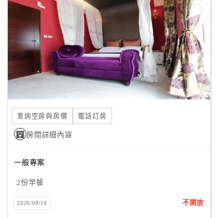
顧
客
滿
意
度
訂
單
查詢空房與房價
電話訂房
管
理
房間詳細內容
一般專案
會
員
2份早餐
帳
戶
不開放
2026/08/10