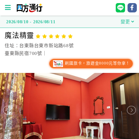
2026/08/10 - 2026/08/11
變更
四
魔法精靈
方
通
住址：台東縣台東市新站路68號
行
臺東縣民宿700號｜
訂
刷國旅卡，旅遊金8000元等你拿！
房
台
灣
訂
房
直