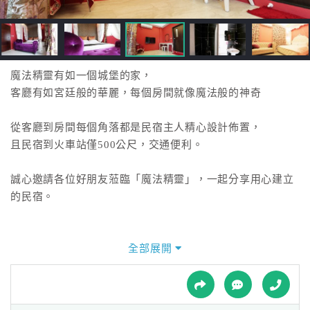
接
跟
飯
店
訂
魔法精靈有如一個城堡的家，
房
客廳有如宮廷般的華麗，每個房間就像魔法般的神奇
HOT
從客廳到房間每個角落都是民宿主人精心設計佈置，
且民宿到火車站僅500公尺，交通便利。
特
色
誠心邀請各位好朋友蒞臨「魔法精靈」，一起分享用心建立
民
的民宿。
宿
全部展開
全
球
租
車