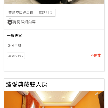
合
作
查詢空房與房價
電話訂房
提
房間詳細內容
案
一般專案
飯
店
2份早餐
合
不開放
2026/08/10
作
廠
商
臻愛典藏雙人房
合
作