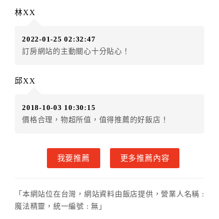
五、保留住宿權益(保留住房)
林XX
．訂房者因故辦理訂單異動，本飯店可接受
保留住宿金
額3個月
限原訂飯店），異動完成後不得辦理取消退款。
2022-01-25 02:32:47
（提出申辦日為保留起算日）
訂房網站的主動關心十分貼心！
．訂房者使用「保留住宿金額」時，請注意！為避免飯
店客滿，敬請及早計畫，如逾時未提出申辦，視同無條
件放棄訂單（住宿權益）。 （限原訂飯店使用）
邱XX
．每筆訂單異動限定乙次，限原訂飯店，異動完成後不
得辦理取消退款。
2018-10-03 10:30:15
．訂單異動後，訂單費用總計大於原訂單費用總計時，
價格合理，物超所值，值得推薦的好飯店！
訂房者應補足差額。 限原訂飯店
．訂單異動後，訂單費用總計小於原訂單費用總計時，
訂房者不得要求退其差額。限原訂飯店
我要推薦
更多推薦內容
六、取消訂單
訂房者因故取消訂單辦理退款，依下列標準申辦：
「本網站位在台灣，網站資料由飯店提供，營業人名稱 :
◎本飯店為預繳部分費用，故付款成功後不得辦理取消
魔法精靈，統一編號 : 無」
訂單申請退款手續。