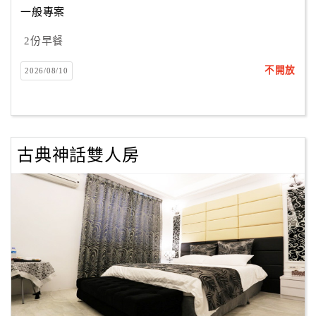
一般專案
2份早餐
訂
房
不開放
2026/08/10
Q&A
國
旅
古典神話雙人房
卡
訂
房
請
款
收
據