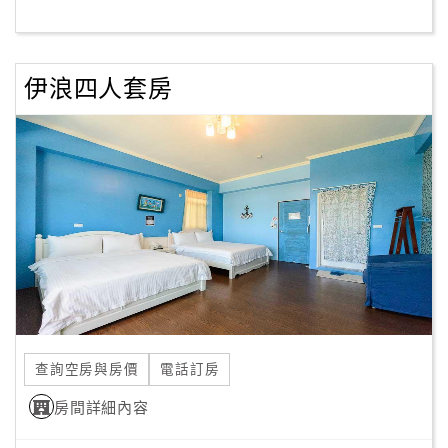
客
服
伊浪四人套房
聯
絡
單
Line
線
上
客
服
查詢空房與房價
電話訂房
紅
利
房間詳細內容
查
詢