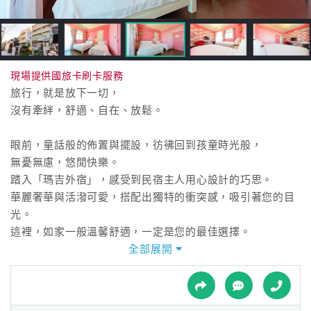
接
跟
飯
店
訂
現場提供國旅卡刷卡服務
房
旅行，就是放下一切，
HOT
沒有牽絆，舒適、自在、放鬆。
眼前，童話般的佈置與擺設，彷彿回到孩童時光般，
特
無憂無慮，悠閒快樂。
色
踏入「瑪吉外宿」，感受到民宿主人用心設計的巧思。
民
華麗奢華與活潑可愛，搭配出獨特的衝突感，吸引著您的目
宿
光。
這裡，如家一般溫馨舒適，一定是您的最佳選擇。
全部展開
全
平凡的生活中，該來點不一樣的了。
球
平時壓抑自己在一個緊迫的時間與空間，都沒機會好好休
租
車
息，