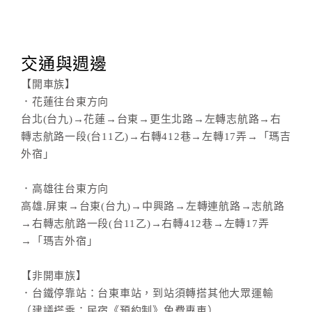
交通與週邊
【開車族】
．花蓮往台東方向
台北(台九)→花蓮→台東→更生北路→左轉志航路→右
轉志航路一段(台11乙)→右轉412巷→左轉17弄→「瑪吉
外宿」
．高雄往台東方向
高雄.屏東→台東(台九)→中興路→左轉連航路→志航路
→右轉志航路一段(台11乙)→右轉412巷→左轉17弄
→「瑪吉外宿」
【非開車族】
．台鐵停靠站：台東車站，到站須轉搭其他大眾運輸
（建議搭乘：民宿《預約制》免費專車）