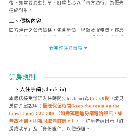
後，如需要異動訂單，訂房者必以「四方通行」為優先
連絡對象。
三、價格內容
四方通行之公佈價格，包含房價、稅額及服務費。客房
價格隨季節及人文活動而異動，以選項「查詢空房與房
價」之當日價格為標準。
看完整注意事項
四、訂單異動
訂房成功後，訂房者如需異動內容，須於住房前在四方
通行「客服聯絡單」提出申辦，四方通行
恕不接受以電
訂房規則
話方式異動
訂單。
※非客服時間之申辦異動，皆為次日計算及辦理。
一、入住手續(Check in)
五、客服時間
本飯店接受辦理入住時間(Check-in)為
15：00後
（請見
房間介紹說明；
最晚保留時間(keep the room on the
週一至週日，上午9:00～晚上6:00
latest time)：22：00 （如需延遲進房請電洽飯店，如
六、聯絡方式
無故不到，則視同取消訂房。）
），訂房者請出示「訂
週一至週日：
客服聯絡單
、
LINE@
、電話：
房成功單」及「身份證件」以便辦理。
(07)9682715 。