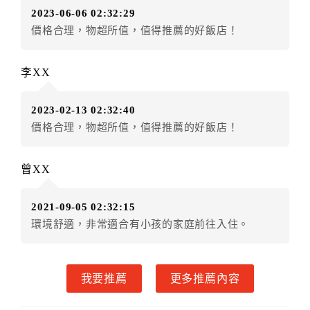
2023-06-06 02:32:29
訂單異動後，訂單費用總計小於原訂單費用總計時，訂
價格合理，物超所值，值得推薦的好飯店！
房者不得要求退其差額。（限原訂飯店）
五、保留住宿權益(保留住房)
李XX
．訂房者因故辦理訂單異動，本飯店可接受
保留住宿金
額6個月
限原訂飯店），異動完成後不得辦理取消退款。
2023-02-13 02:32:40
（提出申辦日為保留起算日）
價格合理，物超所值，值得推薦的好飯店！
．訂房者使用「保留住宿金額」時，請注意！為避免飯
店客滿，敬請及早計畫，如逾時未提出申辦，視同無條
件放棄訂單（住宿權益）。 （限原訂飯店使用）
曾XX
．每筆訂單異動限定乙次，限原訂飯店，異動完成後不
得辦理取消退款。
2021-09-05 02:32:15
．訂單異動後，訂單費用總計大於原訂單費用總計時，
環境舒適，非常適合有小孩的家庭前往入住。
訂房者應補足差額。 限原訂飯店
．訂單異動後，訂單費用總計小於原訂單費用總計時，
訂房者不得要求退其差額。限原訂飯店
我要推薦
更多推薦內容
六、取消訂單