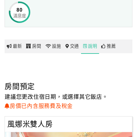
這樣難得的假期，可不能讓它浪費了。
80
與朝陽一同盛開綻放，讓陽光與清新的空氣洗滌您一身的壓
滿意度
網
力吧！
紅
我們將最真誠的幸福，滿滿傾注給您，好好享受這個假期的
帶
美麗片刻吧！
你
最新
房間
設施
交通
說明
推薦
玩
玩
樂
地
房間預定
圖
建議您更改住宿日期，或選擇其它飯店。
顧
房價已內含服務費及稅金
客
服
風娜米雙人房
務