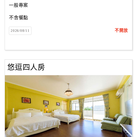
一般專案
不含餐點
訂
房
不開放
2026/08/11
Q&A
國
旅
悠逗四人房
卡
訂
房
請
款
收
據