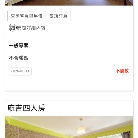
合
作
查詢空房與房價
電話訂房
提
房間詳細內容
案
一般專案
飯
店
不含餐點
合
不開放
2026/08/11
作
廠
商
麻吉四人房
合
作