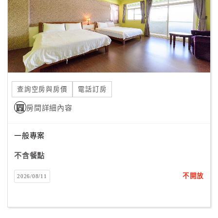
旅
伴
計
劃
商
品
查詢空房與房價
電話訂房
宣
傳
房間詳細內容
一般專案
不含餐點
不開放
2026/08/11