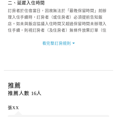
二、延遲入住時間
訂房者於住宿當日，因故無法於「最晚保留時間」前辦
理入住手續時，訂房者（或住房者）必須提前告知飯
店。如未與飯店協議入住時間又超過保留時間未辦理入
住手續，則視訂房者（及住房者）無條件放棄訂單（住
宿權益）。
看完整訂房規則
三、退房手續(Check out)
本飯店退房時間(Check-out)為 （
11：00前
），訂房者
與飯店之其他交易﹝如續住、加床、餐費、小費、電話
費...等﹞所發生之費用，必須與飯店現場結清。
四、訂單異動
訂房者應於
入住前4日
（不含入住當日）提出申辦，如未
推薦
提出申辦不得異動訂單。
推薦人數
16
人
每筆訂單異動限定
乙
次，限原訂飯店，異動完成後不得
辦理取消退款。
張XX
訂單異動後，訂單費用總計大於原訂單費用總計時，訂
房者應補足差額。（限原訂飯店）