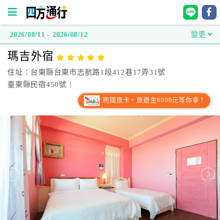
2026/08/11 - 2026/08/12
變更
四
瑪吉外宿
方
通
住址：台東縣台東市志航路1段412巷17弄31號
行
臺東縣民宿450號｜
訂
刷國旅卡，旅遊金8000元等你拿！
房
台
灣
訂
房
直